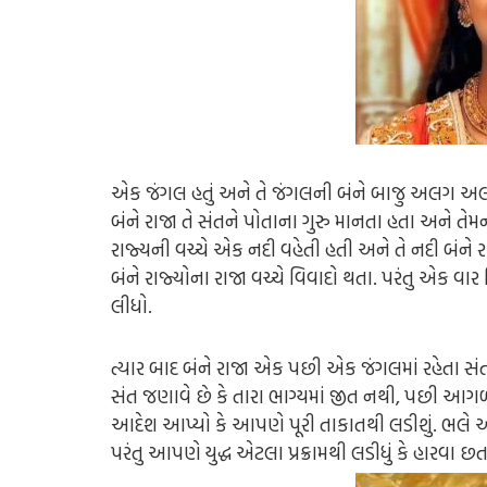
એક જંગલ હતું અને તે જંગલની બંને બાજુ અલગ અલગ
બંને રાજા તે સંતને પોતાના ગુરુ માનતા હતા અને તે
રાજ્યની વચ્ચે એક નદી વહેતી હતી અને તે નદી બંને રા
બંને રાજ્યોના રાજા વચ્ચે વિવાદો થતા. પરંતુ એક વા
લીધો.
ત્યાર બાદ બંને રાજા એક પછી એક જંગલમાં રહેતા સંત
સંત જણાવે છે કે તારા ભાગ્યમાં જીત નથી, પછી આગ
આદેશ આપ્યો કે આપણે પૂરી તાકાતથી લડીશું. ભલે 
પરંતુ આપણે યુદ્ધ એટલા પ્રક્રામથી લડીધું કે હારવા