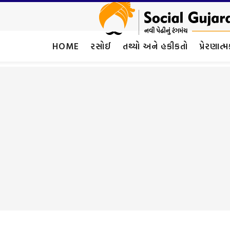
HOME
રસોઈ
તથ્યો અને હકીકતો
પ્રેરણાત્