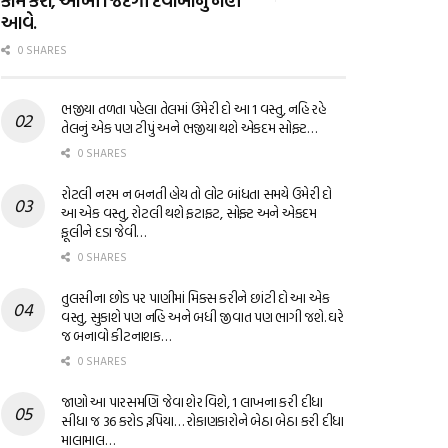
કામ કરો, આખી જિંદગી દવાખાનું નહીં
આવે.
0 SHARES
ભજીયા તળતા પહેલા તેલમાં ઉમેરી દો આ 1 વસ્તુ, નહિ રહે
તેલનું એક પણ ટીપું અને ભજીયા થશે એકદમ સોફ્ટ…
0 SHARES
રોટલી નરમ ન બનતી હોય તો લોટ બાંધતા સમયે ઉમેરી દો
આ એક વસ્તુ, રોટલી થશે ફટાફટ, સોફ્ટ અને એકદમ
ફૂલીને દડા જેવી…
0 SHARES
તુલસીના છોડ પર પાણીમાં મિક્સ કરીને છાંટી દો આ એક
વસ્તુ, સુકાશે પણ નહિ અને બધી જીવાત પણ ભાગી જશે. ઘરે
જ બનાવો કીટનાશક…
0 SHARES
જાણો આ પારસમણિ જેવા શેર વિશે, 1 લાખના કરી દીધા
સીધા જ 36 કરોડ રૂપિયા… રોકાણકારોને બેઠા બેઠા કરી દીધા
માલામાલ…