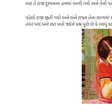
બાદ તે રાજા દુશ્મનના હાથમાં આવી ગયો અને તેનો પ
પહેલો રાજા જીતી ગયો અને બંને રાજ્ય તેના ભાગ્યમા
ત્યાર બાદ બંને સંત પાસે જઈને પ્રશ્ન પૂછે છે કે આવું ક