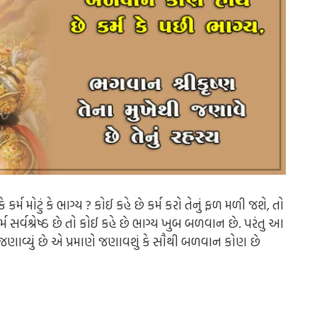
્મ મોટું કે ભાગ્ય ? કોઈ કહે છે કર્મ કરો તેનું ફળ મળી જશે, તો
ર્મ સર્વશ્રેષ્ઠ છે તો કોઈ કહે છે ભાગ્ય ખુબ બળવાન છે. પરંતુ આ
 જણાવ્યું છે એ પ્રમાણે જણાવશું કે સૌથી બળવાન કોણ છે