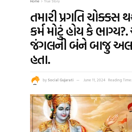
Home
True Story
તમારી પ્રગતિ ચોક્કસ થ
કર્મ મોટું હોય કે ભાગ્ય
જંગલની બંને બાજુ અ
હતા.
by
Social Gujarati
June 11, 2024
Reading Time: