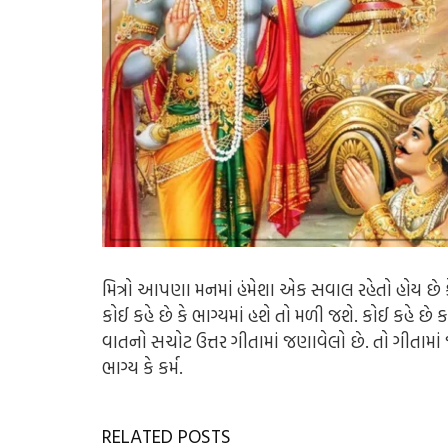
મિત્રો આપણા મનમાં હંમેશા એક સવાલ રહેતો હોય છે કે કર
કોઈ કહે છે કે ભાગ્યમાં હશે તો મળી જશે. કોઈ કહે છે ક
વાતનો સચોટ ઉત્તર ગીતામાં જણાવેલો છે. તો ગીતામાં
ભાગ્ય કે કર્મ.
RELATED POSTS