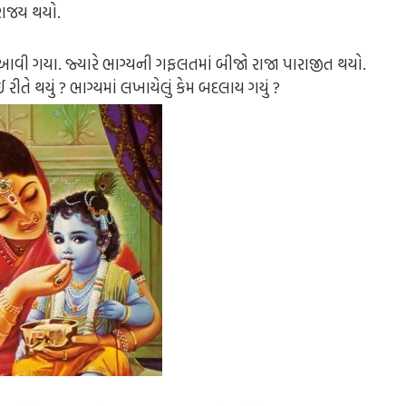
રાજય થયો.
ં આવી ગયા. જ્યારે ભાગ્યની ગફલતમાં બીજો રાજા પારાજીત થયો.
ઈ રીતે થયું ? ભાગ્યમાં લખાયેલું કેમ બદલાય ગયું ?