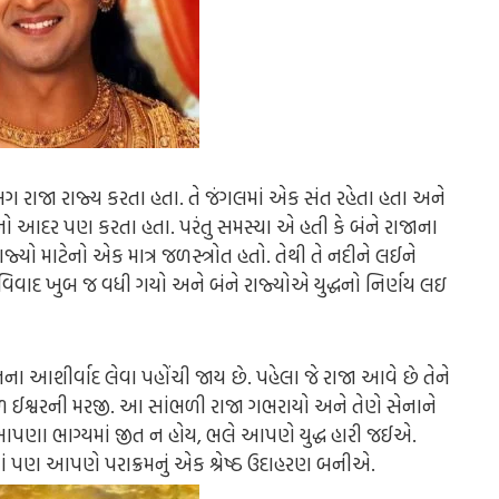
 રાજા રાજ્ય કરતા હતા. તે જંગલમાં એક સંત રહેતા હતા અને
મનો આદર પણ કરતા હતા. પરંતુ સમસ્યા એ હતી કે બંને રાજાના
જ્યો માટેનો એક માત્ર જળસ્ત્રોત હતો. તેથી તે નદીને લઈને
ર વિવાદ ખુબ જ વધી ગયો અને બંને રાજ્યોએ યુદ્ધનો નિર્ણય લઇ
ના આશીર્વાદ લેવા પહોંચી જાય છે. પહેલા જે રાજા આવે છે તેને
ળ ઈશ્વરની મરજી. આ સાંભળી રાજા ગભરાયો અને તેણે સેનાને
આપણા ભાગ્યમાં જીત ન હોય, ભલે આપણે યુદ્ધ હારી જઈએ.
 છતાં પણ આપણે પરાક્રમનું એક શ્રેષ્ઠ ઉદાહરણ બનીએ.