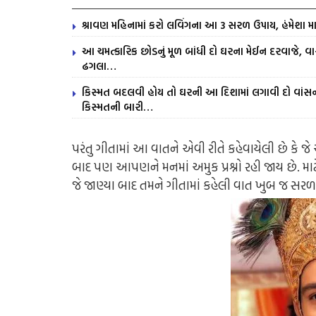
શ્રાવણ મહિનામાં કરો લવિંગના આ 3 સરળ ઉપાય, હંમેશા મા
આ ચમત્કારિક છોડનું મૂળ બાંધી દો ઘરના મેઈન દરવાજે, વાસ
ઢગલા…
કિસ્મત બદલવી હોય તો ઘરની આ દિશામાં લગાવી દો વાંસ
કિસ્મતની બારી…
પરંતુ ગીતામાં આ વાતને એવી રીતે કહેવાયેલી છે કે 
બાદ પણ આપણને મનમાં અમુક પ્રશ્નો રહી જાય છે. માટ
જે જાણ્યા બાદ તમને ગીતામાં કહેલી વાત ખુબ જ સર