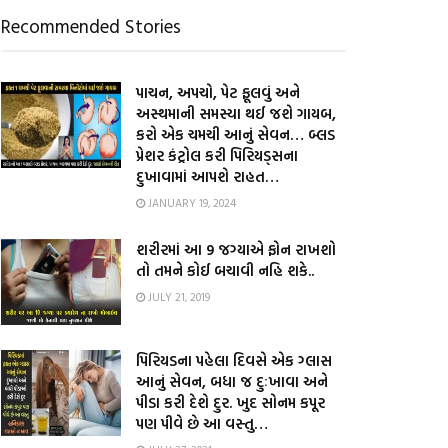
Recommended Stories
પાચન, અપચો, પેટ ફૂલવું અને
અસ્થમાની સમસ્યા થઈ જશે ગાયબ,
કરો એક ચમચી આનું સેવન… બ્લડ
પ્રેશર કંટ્રોલ કરી પિરિયડ્સના
દુખાવામાં આપશે રાહત…
JANUARY 19, 2024
શરીરમાં આ 9 જગ્યાએ ફોન રાખશો
તો તમને કોઈ બચાવી નહિ શકે..
JULY 21, 2019
પિરિયડના પહેલા દિવસે એક ગ્લાસ
આનું સેવન, બધા જ દુઃખાવા અને
પીડા કરી દેશે દુર. ખુદ સોનમ કપૂર
પણ પીવે છે આ વસ્તુ…