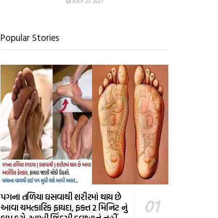
JULY 27, 2021
Popular Stories
પગના તળિયા ઘસવાથી શરીરમાં થાય છે
આવા ચમત્કારિક ફાયદા, ફક્ત 2 મિનિટ નું