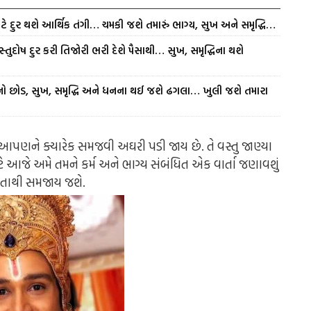
ટે દુર થશે આર્થિક તંગી… ચમકી જશે તમારું ભાગ્ય, સુખ અને સમૃદ્ધિ…
્તુદોષ દુર કરી તિજોરી ભરી દેશે પૈસાથી… સુખ, સમૃદ્ધિના થશે
નો છોડ, સુખ, સમૃદ્ધિ અને ધનના થઈ જશે ઢગલા… ખુલી જશે તમારા
જે આપણને ક્યારેક સમજવી અઘરી પડી જાય છે. તે વસ્તુ જાણ્યા
ે આજે અમે તમને કર્મ અને ભાગ્ય સંબંધિત એક વાર્તા જણાવશું
ળતાથી સમજાય જશે.