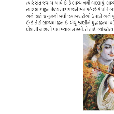
ત્યારે સંત જવાબ આપે છે કે ભાગ્ય નથી બદલાયું. ભાગ્
ત્યાર બાદ જીત મેળવનાર રાજાને સંત કહે છે કે પોતે હાર
અને જાતે જ યુદ્ધની બધી જવાબદારીઓ ઉપાડી અને પૂરી 
છે કે તેણે ભાગ્યમાં જીત છે એવું જાણીને યુદ્ધ જીત્
ઘોડાની નાળનો પણ ખ્યાલ ન રહ્યો. તે તારું વ્યક્તિત્વ જ