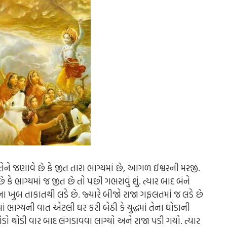
 તેને જણાવે છે કે જીત તારા ભાગ્યમાં છે, આગળ ઈશ્વરની મરજી.
ે ભાગ્યમાં જ જીત છે તો પછી ગભરાવું શું. ત્યાર બાદ બંને
ેના ખુબ તાકાતથી લડે છે. જ્યારે બીજો રાજા ગફલતમાં જ લડે છે
ાં ભાગ્યની વાત એટલી ઘર કરી બેઠી કે યુદ્ધમાં તેના ઘોડાની
ોડો થોડી વાર બાદ લંગડાવવા લાગ્યો અને રાજા પડી ગયો. ત્યાર