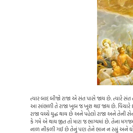
ત્યાર બાદ બીજો રાજા એ સંત પાસે જાય છે. ત્યારે સંત
આ સાંભળી તે રાજા ખુબ જ ખુશ થઇ જાય છે. વિચારે છે ક
રાજા વચ્ચે યુદ્ધ થાય છે અને પહેલો રાજા અને તેની સ
કે ગમે એ થાય જીત તો મારા જ ભાગ્યમાં છે. તેના મગજમ
નાળ નીકળી ગઈ છે તેનું પણ તેને ભાન ન રહ્યું અને ઘ