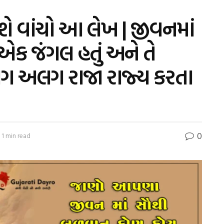
શે વાંચો આ લેખ | જીવનમાં
?. એક જંગલ હતું અને તે
લગ અલગ રાજા રાજ્ય કરતા
0
 1 min read