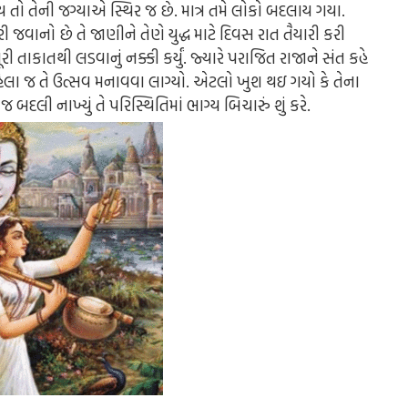
ય તો તેની જગ્યાએ સ્થિર જ છે. માત્ર તમે લોકો બદલાય ગયા.
ી જવાનો છે તે જાણીને તેણે યુદ્ધ માટે દિવસ રાત તૈયારી કરી
તાકાતથી લડવાનું નક્કી કર્યું. જ્યારે પરાજિત રાજાને સંત કહે
યા પહેલા જ તે ઉત્સવ મનાવવા લાગ્યો. એટલો ખુશ થઇ ગયો કે તેના
 બદલી નાખ્યું તે પરિસ્થિતિમાં ભાગ્ય બિચારું શું કરે.