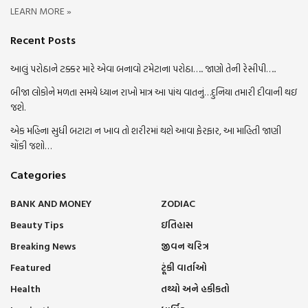
LEARN MORE »
Recent Posts
આલું પરોઠાને ટક્કર મારે એવા બનાવો ટમેટાના પરોઠા….. જાણો તેની રેસીપી…..
બીજા લોકોને મળતા સમયે ધ્યાન રાખો માત્ર આ પાંચ વાતનું…દુનિયા તમારી દીવાની થઇ
જશે.
એક મહિના સુધી બટાટા ન ખાવ તો શરીરમાં થશે આવા ફેરફાર, આ માહિતી જાણી
ચોંકી જશો…
Categories
BANK AND MONEY
ZODIAC
Beauty Tips
ઇતિહાસ
Breaking News
જીવન ચરિત્ર
Featured
ટૂંકી વાર્તાઓ
Health
તથ્યો અને હકીકતો