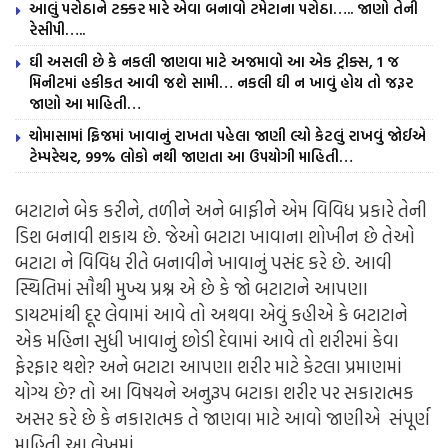
આલું પરોઠાને ટક્કર મારે એવા બનાવો ટમેટાના પરોઠા….. જાણો તેની
રેસીપી…..
ઘી અસલી છે કે નકલી જાણવા માટે અજમાવો આ એક ટ્રીક્સ, 1 જ
મિનીટમાં હકીકત આવી જશે સામી… નકલી ઘી ન ખાવું હોય તો જરૂર
જાણો આ માહિતી…
ચોમાસામાં ફ્રિજમાં ખાવાનું રાખતા પહેલા જાણી લ્યો કેટલું રાખવું જોઈએ
ટેમ્પરેચર, 99% લોકો નથી જાણતા આ ઉપયોગી માહિતી…
બટાટાને બેક કરીને, તળીને અને બાફીને એમ વિવિધ પ્રકારે તેની
ડિશ બનાવી શકાય છે. જેઓ બટાટા ખાવાના શોખીન છે તેઓ
બટાટા ને વિવિધ રીતે બનાવીને ખાવાનું પસંદ કરે છે. આવી
સ્થિતિમાં સૌથી મુખ્ય પ્રશ્ન એ છે કે જો બટાટાને આપણા
ડાયટમાંથી દૂર લેવામાં આવે તો અથવા એવું કહીએ કે બટાટાને
એક મહિના સુધી ખાવાનું છોડી દેવામાં આવે તો શરીરમાં કેવા
ફેરફાર થશે? અને બટાટા આપણા શરીર માટે કેટલા પ્રમાણમાં
યોગ્ય છે? તો આ વિષયને અનુરૂપ બટાકા શરીર પર સકારાત્મક
અસર કરે છે કે નકારાત્મક તે જાણવા માટે આવો જાણીએ સંપૂર્ણ
માહિતી આ લેખમાં.