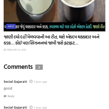
રસોઈ
જાણી લ્યો દહીં મેળવવાની આ રીત, થશે એકદમ થક્કાદાર અને
કડક… કોઈ પણ સિઝનનમાં જામી જશે ફટાફટ…
FEBRUARY 25, 2025
Comments
2
Social Gujarati
1 year ago
good
Reply
Social Gujarati
1 year ago