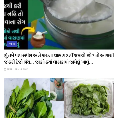
રસોઈ
શું તમે પણ સ્ટીલ અને કાચના વાસણ દહીં જમાવો છો ? તો આજથી
જ કરી દેજો બંધ… જાણો ક્યાં વાસણમાં જામેલું ખાવું…
FEBRUARY 14, 2024