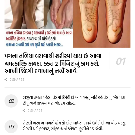
પગના તળિયા ઘસવાથી શરીરમાં થાય છે આવા
ચમત્કારિક ફાયદા, ફક્ત 2 મિનિટ નું કામ કરો,
આખી જિંદગી દવાખાનું નહીં આવે.
0 SHARES
ભજીયા તળતા પહેલા તેલમાં ઉમેરી દો આ 1 વસ્તુ, નહિ રહે તેલનું એક પણ
ટીપું અને ભજીયા થશે એકદમ સોફ્ટ…
0 SHARES
રોટલી નરમ ન બનતી હોય તો લોટ બાંધતા સમયે ઉમેરી દો આ એક વસ્તુ,
રોટલી થશે ફટાફટ, સોફ્ટ અને એકદમ ફૂલીને દડા જેવી…