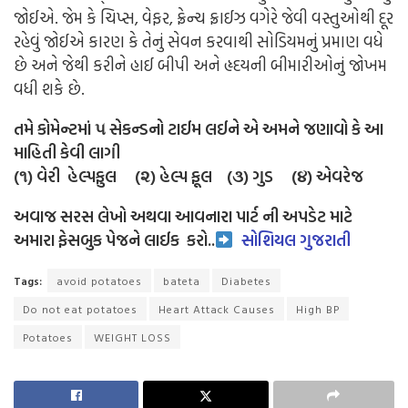
જોઈએ. જેમ કે ચિપ્સ, વેફર, ફ્રેન્ચ ફ્રાઈઝ વગેરે જેવી વસ્તુઓથી દૂર
રહેવું જોઈએ કારણ કે તેનું સેવન કરવાથી સોડિયમનું પ્રમાણ વધે
છે અને જેથી કરીને હાઈ બીપી અને હૃદયની બીમારીઓનું જોખમ
વધી શકે છે.
તમે કોમેન્ટમાં ૫ સેકન્ડનો ટાઈમ લઈને એ અમને જણાવો કે આ
માહિતી કેવી લાગી
(૧) વેરી હેલ્પફુલ (૨) હેલ્પ ફૂલ (૩) ગુડ (૪) એવરેજ
અવાજ સરસ લેખો અથવા આવનારા પાર્ટ ની અપડેટ માટે
અમારા ફેસબુક પેજને લાઈક
કરો..
સોશિયલ ગુજરાતી
Tags:
avoid potatoes
bateta
Diabetes
Do not eat potatoes
Heart Attack Causes
High BP
Potatoes
WEIGHT LOSS