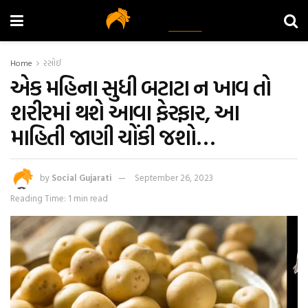
Home
રસોઈ
એક મહિના સુધી બટાટા ન ખાવ તો
શરીરમાં થશે આવા ફેરફાર, આ
માહિતી જાણી ચોંકી જશો…
by
Social Gujarati
September 26, 2023
Reading Time: 1 min read