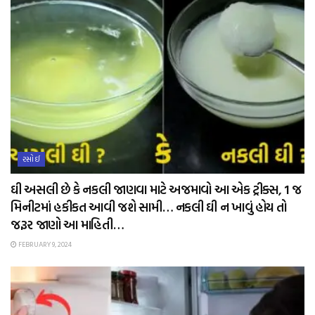
રસોઈ
ઘી અસલી છે કે નકલી જાણવા માટે અજમાવો આ એક ટ્રીક્સ, 1 જ
મિનીટમાં હકીકત આવી જશે સામી… નકલી ઘી ન ખાવું હોય તો
જરૂર જાણો આ માહિતી…
FEBRUARY 9, 2024