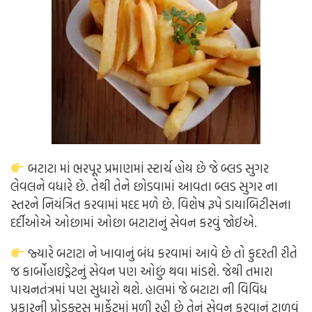
બટાટા માં ભરપૂર પ્રમાણમાં સ્ટાર્ચ હોય છે જે બ્લડ સુગર
લેવલને વધારે છે. તેથી તેને છોડવામાં આવતા બ્લડ સુગર ના
સ્તરને નિયંત્રિત કરવામાં મદદ મળે છે. વિશેષ રૂપે ડાયાબિટીસના
દર્દીઓએ ઓછામાં ઓછા બટાટાનું સેવન કરવું જોઈએ.
જ્યારે બટાટા ને ખાવાનું બંધ કરવામાં આવે છે તો કુદરતી રીતે
જ કાર્બોહાઇડ્રેટનું સેવન પણ ઓછું થવા માંડશે. જેથી તમારા
પાચનતંત્રમાં પણ સુધારો થશે. હાલમાં જે બટાટા ની વિવિધ
પ્રકારની પ્રોડક્ટ્સ માર્કેટમાં મળી રહી છે તેનું સેવન કરવાનું ટાળવું