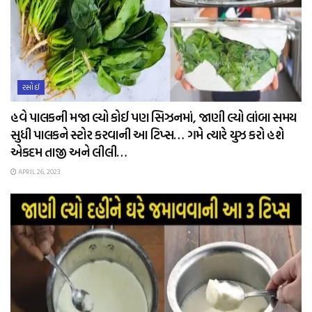
રસોઈ
હવે પાલકની મજા લ્યો કોઈ પણ સિઝનમાં, જાણી લ્યો લાંબા સમય
સુધી પાલકને સ્ટોર કરવાની આ ટિપ્સ… ગમે ત્યારે યુઝ કરો હશે
એકદમ તાજી અને લીલી…
APRIL 26, 2023