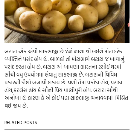
બટાટા એક એવી શાકભાજી છે જેને નાના થી લઈને મોટા દરેક
વ્યક્તિને પસંદ હોય છે. બાળકો તો મોટાભાગે બટાટા જ ખાવાનું
પસંદ કરતા હોય છે. બટાટા એ આપણા ભારતના રસોઈ ઘરમાં
સૌથી વધુ ઉપયોગમાં લેવાતું શાકભાજી છે. બટાટાની વિવિધ
પ્રકારની ડીશો બનાવી શકાય છે. વળી તેમાં પકોડા હોય, પરાઠા
હોય,કટલેસ હોય કે સૌની પ્રિય પાણીપુરી હોય. બટાટા સૌથી
અનોખા છે કારણ કે એ કોઈ પણ શાકભાજી બનાવવામાં મિશ્રિત
થઈ જાય છે.
RELATED POSTS