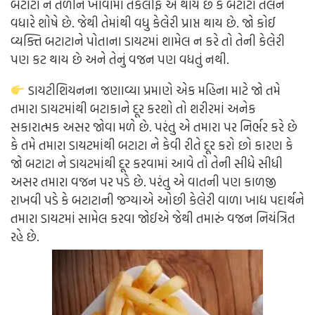
બટાટા ને તળીને ખાવામાં તકલીફ એ થાય છે કે બટાટા તેલને
વધારે શોષે છે. જેથી તેમાંથી વધુ કેલેરી પ્રાપ્ત થાય છે. જો કોઈ
વ્યક્તિ બટાટાને પોતાના ડાયટમાં શામેલ ન કરે તો તેની કેલેરી
પણ કટ થાય છે અને તેનું વજન પણ વધતું નથી.
ડાયટીશિયનના જણાવ્યા પ્રમાણે એક મહિના માટે જો તમે
તમારા ડાયટમાંથી બટાકાને દૂર કરશો તો શરીરમાં અનેક
સકારાત્મક અસર જોવા મળે છે. પરંતુ એ તમારા પર નિર્ભર કરે છે
કે તમે તમારા ડાયટમાંથી બટાટા ને કેવી રીતે દૂર કરો છો કારણ કે
જો બટાટા ને ડાયટમાંથી દૂર કરવામાં આવે તો તેની સીધે સીધી
અસર તમારા વજન પર પડે છે. પરંતુ એ વાતની પણ કાળજી
રાખવી પડે કે બટાટાની જગ્યાએ ઓછી કેલેરી વાળા ખાદ્ય પદાર્થને
તમારા ડાયટમાં સામેલ કરવા જોઈએ જેથી તમારું વજન નિયંત્રિત
રહે છે.