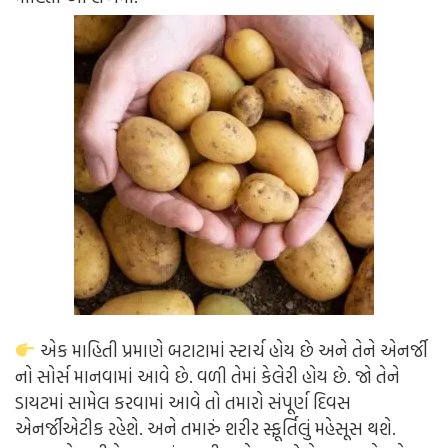
એક માહિતી પ્રમાણે બટાટામાં સ્ટાર્ચ હોય છે અને તેને એનર્જી
નો સોર્સ માનવામાં આવે છે. વળી તેમાં કેલેરી હોય છે. જો તેને
ડાયટમાં સામેલ કરવામાં આવે તો તમારો સંપૂર્ણ દિવસ
એનર્જીએટીક રહેશે. અને તમારું શરીર સ્ફૂર્તિલું મહેસૂસ થશે.