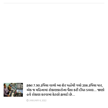
ફક્ત 7.90 રૂપિયા વાળો આ શેર પહોંચી ગયો 206 રૂપિયા પાર,
એક જ મહિનામાં રોકાણકારોના પૈસા કરી દીધા ડબલ… જાણો
હવે રોકાણ કરવામાં કેટલો ફાયદો છે…
JANUARY 4, 2022