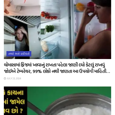
તથ્યો અને હકીકતો
ચોમાસામાં ફ્રિજમાં ખાવાનું રાખતા પહેલા જાણી લ્યો કેટલું રાખવું
જોઈએ ટેમ્પરેચર, 99% લોકો નથી જાણતા આ ઉપયોગી માહિતી…
JULY 23, 2024