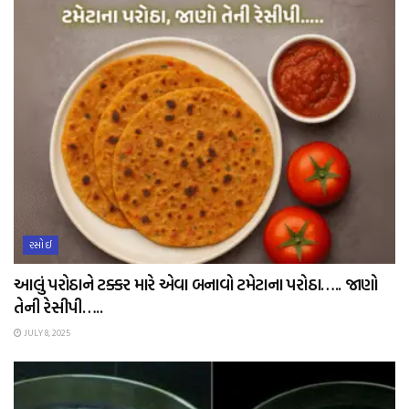
રસોઈ
આલું પરોઠાને ટક્કર મારે એવા બનાવો ટમેટાના પરોઠા….. જાણો
તેની રેસીપી…..
JULY 8, 2025