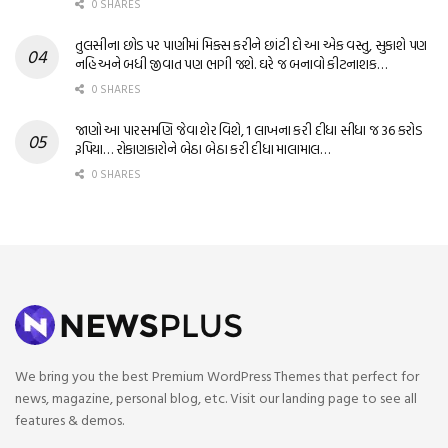
0 SHARES
તુલસીના છોડ પર પાણીમાં મિક્સ કરીને છાંટી દો આ એક વસ્તુ, સુકાશે પણ
નહિ અને બધી જીવાત પણ ભાગી જશે. ઘરે જ બનાવો કીટનાશક…
0 SHARES
જાણો આ પારસમણિ જેવા શેર વિશે, 1 લાખના કરી દીધા સીધા જ 36 કરોડ
રૂપિયા… રોકાણકારોને બેઠા બેઠા કરી દીધા માલામાલ…
0 SHARES
We bring you the best Premium WordPress Themes that perfect for
news, magazine, personal blog, etc. Visit our landing page to see all
features & demos.