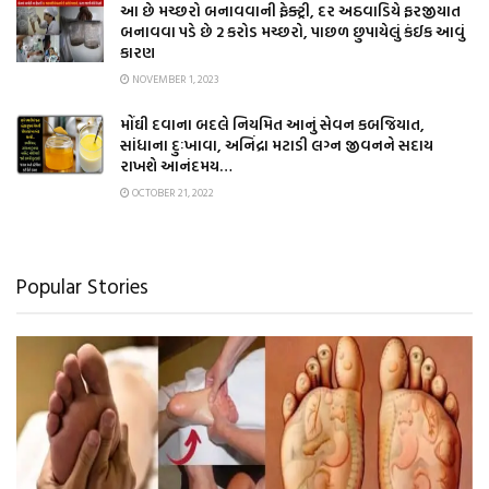
આ છે મચ્છરો બનાવવાની ફેક્ટ્રી, દર અઠવાડિયે ફરજીયાત
બનાવવા પડે છે 2 કરોડ મચ્છરો, પાછળ છુપાયેલું કંઈક આવું
કારણ
NOVEMBER 1, 2023
મોંઘી દવાના બદલે નિયમિત આનું સેવન કબજિયાત,
સાંધાના દુઃખાવા, અનિંદ્રા મટાડી લગ્ન જીવનને સદાય
રાખશે આનંદમય…
OCTOBER 21, 2022
Popular Stories