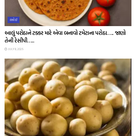
રસોઈ
આલું પરોઠાને ટક્કર મારે એવા બનાવો ટમેટાના પરોઠા….. જાણો
તેની રેસીપી…..
JULY 8, 2025