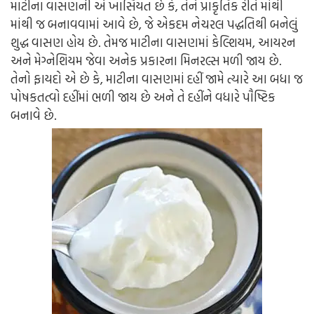
માટીના વાસણની એ ખાસિયત છે કે, તેને પ્રાકૃતિક રીતે માંથી
માંથી જ બનાવવામાં આવે છે, જે એકદમ નેચરલ પદ્ધતિથી બનેલું
શુદ્ધ વાસણ હોય છે. તેમજ માટીના વાસણમાં કેલ્શિયમ, આયરન
અને મેગ્નેશિયમ જેવા અનેક પ્રકારના મિનરલ્સ મળી જાય છે.
તેનો ફાયદો એ છે કે, માટીના વાસણમાં દહીં જામે ત્યારે આ બધા જ
પોષકતત્વો દહીંમાં ભળી જાય છે અને તે દહીંને વધારે પૌષ્ટિક
બનાવે છે.