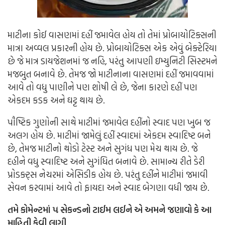
માટીના કોઈ વાસણમાં દહીં જમાવેલ હોય તો તેમાં પ્રોબાયોટિક્સની
માત્રા અવ્વલ પ્રકારની હોય છે. પ્રોબાયોટિક્સ એક એવું બેક્ટેરિયા
છે જે માત્ર ડાયજેશનમાં જ નહિ, પરંતુ આપણી ઇમ્યુનિટી સિસ્ટમને
મજબુત બનાવે છે. તેમજ જો માટીનાના વાસણમાં દહીં જમાવવામાં
આવે તો વધુ પાણીને પણ શોષી લે છે, જેના કારણે દહીં પણ
એકદમ કડક અને ઘટ્ટ થાય છે.
પૌષ્ટિક ગુણોની સાથે માટીમાં જમાવેલ દહીંનો સ્વાદ પણ ખુબ જ
અલગ હોય છે. માટીમાં જામેલું દહીં સ્વાદમાં એકદમ સ્વાદિષ્ટ બને
છે, તેમજ માટીનો થોડો ટેસ્ટ અને સુગંધ પણ મેચ થાય છે. જે
દહીને વધુ સ્વાદિષ્ટ અને સુગંધિત બનાવે છે. સામાન્ય રીતે ડેરી
પ્રોડક્ટ્સ નેચરમાં એસિડીક હોય છે. પરંતુ દહીંને માટીમાં જમાવી
સેવન કરવામાં આવે તો ફાયદા અને સ્વાદ બેગણા વધી જાય છે.
તમે કોમેન્ટમાં ૫ સેકન્ડનો ટાઈમ લઈને એ અમને જણાવો કે આ
માહિતી કેવી લાગી