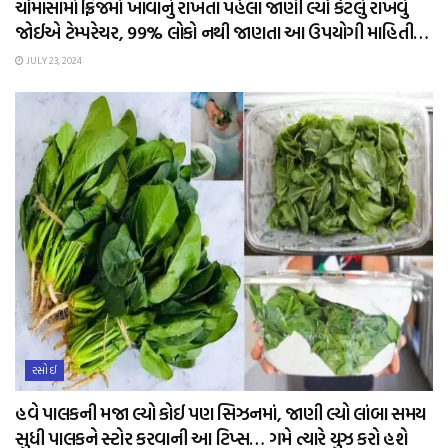
ચોમાસામાં ફ્રિજમાં ખાવાનું રાખતા પહેલા જાણી લ્યો કેટલું રાખવું
જોઈએ ટેમ્પરેચર, 99% લોકો નથી જાણતા આ ઉપયોગી માહિતી…
JULY 23, 2024
રસોઈ
હવે પાલકની મજા લ્યો કોઈ પણ સિઝનમાં, જાણી લ્યો લાંબા સમય
સુધી પાલકને સ્ટોર કરવાની આ ટિપ્સ… ગમે ત્યારે યુઝ કરો હશે