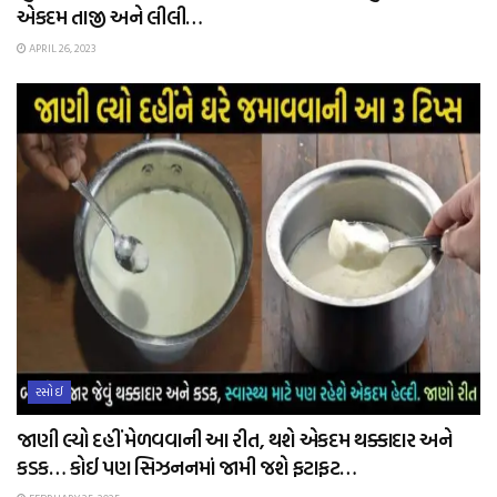
એકદમ તાજી અને લીલી…
APRIL 26, 2023
રસોઈ
જાણી લ્યો દહીં મેળવવાની આ રીત, થશે એકદમ થક્કાદાર અને
કડક… કોઈ પણ સિઝનનમાં જામી જશે ફટાફટ…