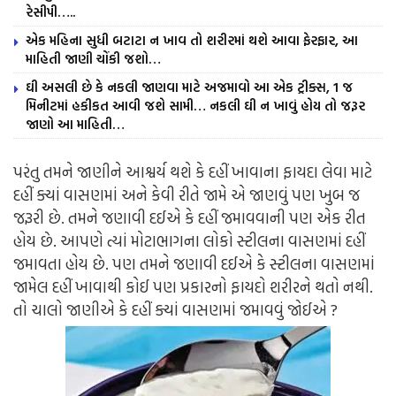
રેસીપી…..
એક મહિના સુધી બટાટા ન ખાવ તો શરીરમાં થશે આવા ફેરફાર, આ
માહિતી જાણી ચોંકી જશો…
ઘી અસલી છે કે નકલી જાણવા માટે અજમાવો આ એક ટ્રીક્સ, 1 જ
મિનીટમાં હકીકત આવી જશે સામી… નકલી ઘી ન ખાવું હોય તો જરૂર
જાણો આ માહિતી…
પરંતુ તમને જાણીને આશ્વર્ય થશે કે દહીં ખાવાના ફાયદા લેવા માટે
દહીં ક્યાં વાસણમાં અને કેવી રીતે જામે એ જાણવું પણ ખુબ જ
જરૂરી છે. તમને જણાવી દઈએ કે દહીં જમાવવાની પણ એક રીત
હોય છે. આપણે ત્યાં મોટાભાગના લોકો સ્ટીલના વાસણમાં દહીં
જમાવતા હોય છે. પણ તમને જણાવી દઈએ કે સ્ટીલના વાસણમાં
જામેલ દહીં ખાવાથી કોઈ પણ પ્રકારનો ફાયદો શરીરને થતો નથી.
તો ચાલો જાણીએ કે દહીં ક્યાં વાસણમાં જમાવવું જોઈએ ?