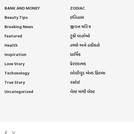
BANK AND MONEY
ZODIAC
Beauty Tips
ઇતિહાસ
Breaking News
જીવન ચરિત્ર
Featured
ટૂંકી વાર્તાઓ
Health
તથ્યો અને હકીકતો
Inspiration
ધાર્મિક
Love Story
પ્રેરણાત્મક
Techonology
બોલીવુડ એન્ડ ફિલ્મ્સ
True Story
રસોઈ
Uncategorized
વેસ્ટ માંથી બેસ્ટ