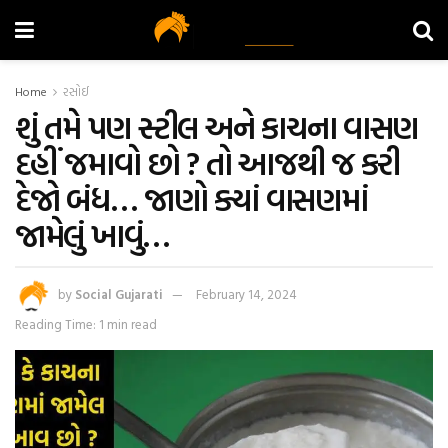
Home
રસોઈ
શું તમે પણ સ્ટીલ અને કાચના વાસણ
દહીં જમાવો છો ? તો આજથી જ કરી
દેજો બંધ… જાણો ક્યાં વાસણમાં
જામેલું ખાવું…
by
Social Gujarati
February 14, 2024
Reading Time: 1 min read