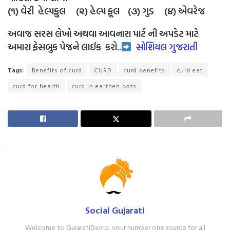
(૧) વેરી હેલ્પફુલ (૨) હેલ્પ ફૂલ (૩) ગુડ (૪) એવરેજ
અવાજ સરસ લેખો અથવા આવનારા પાર્ટ ની અપડેટ માટે
અમારા ફેસબુક પેજને લાઈક
કરો..
સોશિયલ ગુજરાતી
Tags:
Benefits of curd
CURD
curd benefits
curd eat
curd for health
curd in earthen pots
Social Gujarati
Welcome to GujaratiDayro, your number one source for all