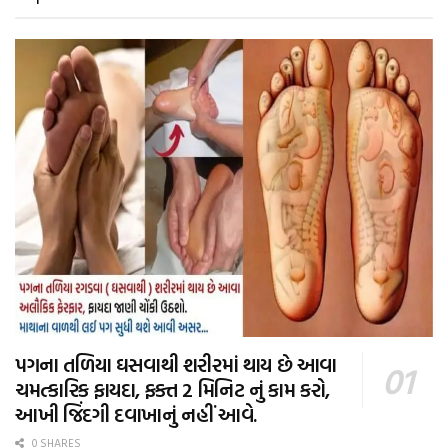
પગના તળિયા ઘસવાથી શરીરમાં થાય છે આવા
ચમત્કારિક ફાયદા, ફક્ત 2 મિનિટ નું કામ કરો,
આખી જિંદગી દવાખાનું નહીં આવે.
0 SHARES