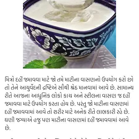
મિત્રો દહીં જમાવવા માટે જો તમે માટીના વાસણનો ઉપયોગ કરો છો
તો તેને આયુર્વેદની દ્રષ્ટિએ સૌથી શ્રેઠ માનવામાં આવે છે. સામાન્ય
રીતે આજના આધુનિક લોકો કાચ અને સ્ટીલના વાસણ જ દહીં
જમાવવા માટે ઉપયોગ કરતા હોય છે. પરંતુ જો માટીના વાસણમાં
દહીં જમાવવામાં આવે તો શરીર માટે અનેક રીતે લાભકારી રહે છે.
ઘણી જગ્યાએ હજુ પણ માટીના વાસણમાં દહીં જમાવવામાં આવે
છે.