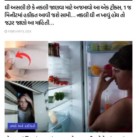
ઘી અસલી છે કે નકલી જાણવા માટે અજમાવો આ એક ટ્રીક્સ, 1 જ
મિનીટમાં હકીકત આવી જશે સામી… નકલી ઘી ન ખાવું હોય તો
જરૂર જાણો આ માહિતી…
FEBRUARY 9, 2024
તથ્યો અને હકીકતો