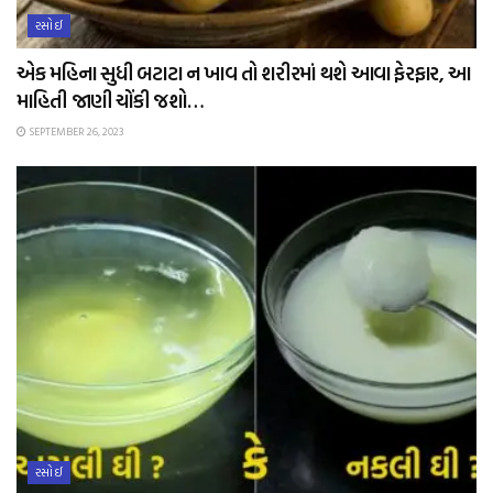
રસોઈ
એક મહિના સુધી બટાટા ન ખાવ તો શરીરમાં થશે આવા ફેરફાર, આ
માહિતી જાણી ચોંકી જશો…
SEPTEMBER 26, 2023
રસોઈ