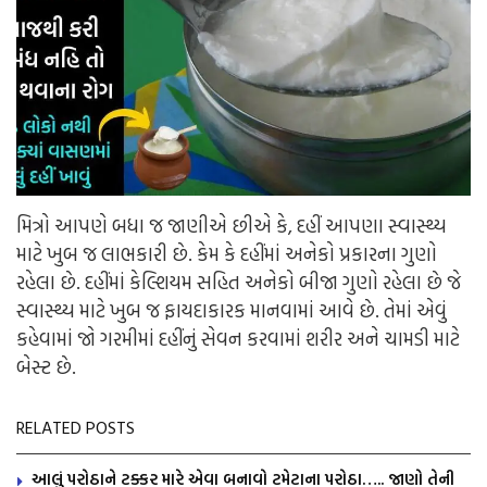
મિત્રો આપણે બધા જ જાણીએ છીએ કે, દહીં આપણા સ્વાસ્થ્ય
માટે ખુબ જ લાભકારી છે. કેમ કે દહીંમાં અનેકો પ્રકારના ગુણો
રહેલા છે. દહીંમાં કેલ્શિયમ સહિત અનેકો બીજા ગુણો રહેલા છે જે
સ્વાસ્થ્ય માટે ખુબ જ ફાયદાકારક માનવામાં આવે છે. તેમાં એવું
કહેવામાં જો ગરમીમાં દહીંનું સેવન કરવામાં શરીર અને ચામડી માટે
બેસ્ટ છે.
RELATED POSTS
આલું પરોઠાને ટક્કર મારે એવા બનાવો ટમેટાના પરોઠા….. જાણો તેની