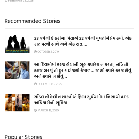
FEBRUARY 25, 2025
Recommended Stories
23 વર્ષની દીકરીના પિતાએ 22 વર્ષની યુવતીને પ્રેમ કર્યો, એક
રાત પત્ની સાથે અને એક રાત….
OCTOBER 3, 2019
આ દિવસોમાં કરજ લેવાની ભૂલ ક્યારેય ન કરતા, નહિ તો
કરજ ભરવું તો દુર થઈ જશો કંગાળ… જાણો ક્યારે કરજ લેવું
અને ક્યારે ન લેવું…
DECEMBER 5, 2022
ગોંડલની હેલીન શાસ્ત્રીએ ફિલ્મ સૂર્યવંશીમાં નિભાવી ATS
અધિકારીની ભૂમિકા
MARCH 18, 2020
Popular Stories