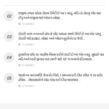
ભજીયા તળતા પહેલા તેલમાં ઉમેરી દો આ 1 વસ્તુ, નહિ રહે તેલનું એક પણ
ટીપું અને ભજીયા થશે એકદમ સોફ્ટ…
0 SHARES
રોટલી નરમ ન બનતી હોય તો લોટ બાંધતા સમયે ઉમેરી દો આ એક વસ્તુ,
રોટલી થશે ફટાફટ, સોફ્ટ અને એકદમ ફૂલીને દડા જેવી…
0 SHARES
તુલસીના છોડ પર પાણીમાં મિક્સ કરીને છાંટી દો આ એક વસ્તુ, સુકાશે પણ
નહિ અને બધી જીવાત પણ ભાગી જશે. ઘરે જ બનાવો કીટનાશક…
0 SHARES
જાણો આ પારસમણિ જેવા શેર વિશે, 1 લાખના કરી દીધા સીધા જ 36 કરોડ
રૂપિયા… રોકાણકારોને બેઠા બેઠા કરી દીધા માલામાલ…
0 SHARES