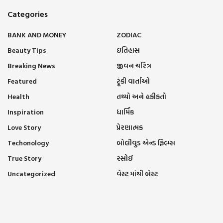
Categories
BANK AND MONEY
ZODIAC
Beauty Tips
ઇતિહાસ
Breaking News
જીવન ચરિત્ર
Featured
ટૂંકી વાર્તાઓ
Health
તથ્યો અને હકીકતો
Inspiration
ધાર્મિક
Love Story
પ્રેરણાત્મક
Techonology
બોલીવુડ એન્ડ ફિલ્મ્સ
True Story
રસોઈ
Uncategorized
વેસ્ટ માંથી બેસ્ટ