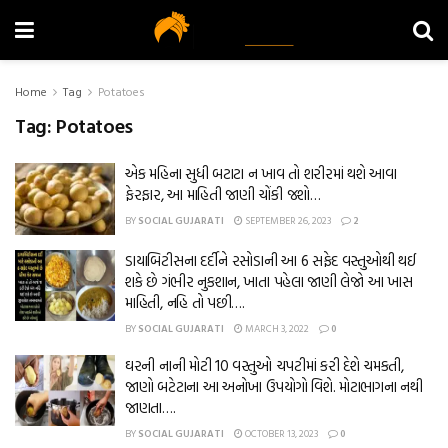
Home
Tag
Potatoes
Tag:
Potatoes
એક મહિના સુધી બટાટા ન ખાવ તો શરીરમાં થશે આવા
ફેરફાર, આ માહિતી જાણી ચોંકી જશો…
BY
SOCIAL GUJARATI
SEPTEMBER 26, 2023
2
ડાયાબિટીસના દર્દીને રસોડાની આ 6 સફેદ વસ્તુઓથી થઈ
શકે છે ગંભીર નુકશાન, ખાતા પહેલા જાણી લેજો આ ખાસ
માહિતી, નહિ તો પછી….
BY
SOCIAL GUJARATI
MARCH 3, 2022
0
ઘરની નાની મોટી 10 વસ્તુઓ ચપટીમાં કરી દેશે ચમકતી,
જાણો બટેટાના આ અનોખા ઉપયોગો વિશે. મોટાભાગના નથી
જાણતા….
BY
SOCIAL GUJARATI
OCTOBER 13, 2023
0