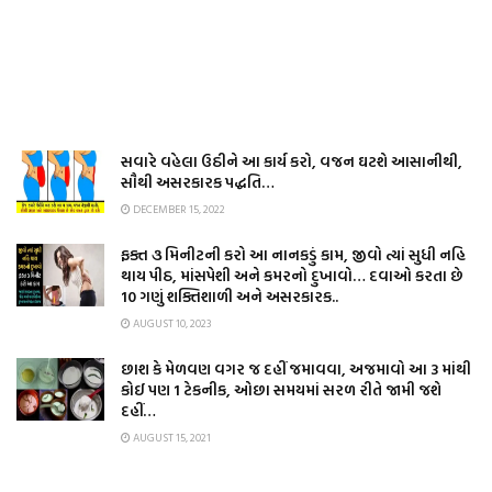
સવારે વહેલા ઉઠીને આ કાર્ય કરો, વજન ઘટશે આસાનીથી,
સૌથી અસરકારક પદ્ધતિ…
DECEMBER 15, 2022
ફક્ત ૩ મિનીટની કરો આ નાનકડું કામ, જીવો ત્યાં સુધી નહિ
થાય પીઠ, માંસપેશી અને કમરનો દુખાવો… દવાઓ કરતા છે
10 ગણું શક્તિશાળી અને અસરકારક..
AUGUST 10, 2023
છાશ કે મેળવણ વગર જ દહીં જમાવવા, અજમાવો આ 3 માંથી
કોઈ પણ 1 ટેકનીક, ઓછા સમયમાં સરળ રીતે જામી જશે
દહીં…
AUGUST 15, 2021