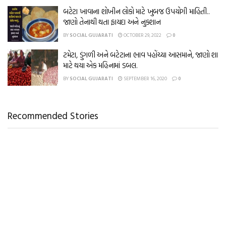
બટેટા ખાવાના શોખીન લોકો માટે ખુબજ ઉપયોગી માહિતી..
જાણો તેનાથી થતા ફાયદા અને નુકશાન
BY
SOCIAL GUJARATI
OCTOBER 29, 2022
0
ટમેટા, ડુંગળી અને બટેટાના ભાવ પહોંચ્યા આસમાને, જાણો શા
માટે થયા એક મહિનામાં ડબલ.
BY
SOCIAL GUJARATI
SEPTEMBER 16, 2020
0
Recommended Stories