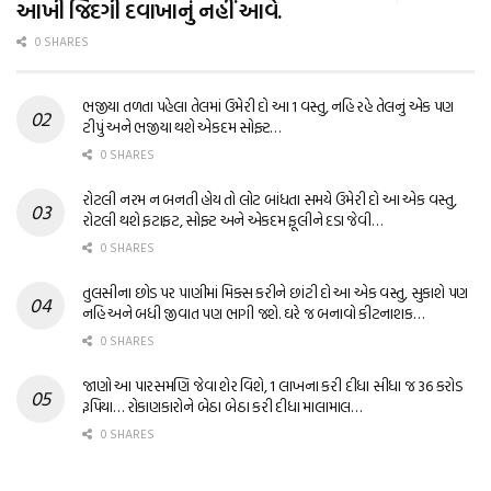
આખી જિંદગી દવાખાનું નહીં આવે.
0 SHARES
ભજીયા તળતા પહેલા તેલમાં ઉમેરી દો આ 1 વસ્તુ, નહિ રહે તેલનું એક પણ
ટીપું અને ભજીયા થશે એકદમ સોફ્ટ…
0 SHARES
રોટલી નરમ ન બનતી હોય તો લોટ બાંધતા સમયે ઉમેરી દો આ એક વસ્તુ,
રોટલી થશે ફટાફટ, સોફ્ટ અને એકદમ ફૂલીને દડા જેવી…
0 SHARES
તુલસીના છોડ પર પાણીમાં મિક્સ કરીને છાંટી દો આ એક વસ્તુ, સુકાશે પણ
નહિ અને બધી જીવાત પણ ભાગી જશે. ઘરે જ બનાવો કીટનાશક…
0 SHARES
જાણો આ પારસમણિ જેવા શેર વિશે, 1 લાખના કરી દીધા સીધા જ 36 કરોડ
રૂપિયા… રોકાણકારોને બેઠા બેઠા કરી દીધા માલામાલ…
0 SHARES