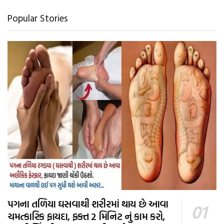
Popular Stories
પગના તળિયા ઘસવાથી શરીરમાં થાય છે આવા
ચમત્કારિક ફાયદા, ફક્ત 2 મિનિટ નું કામ કરો,