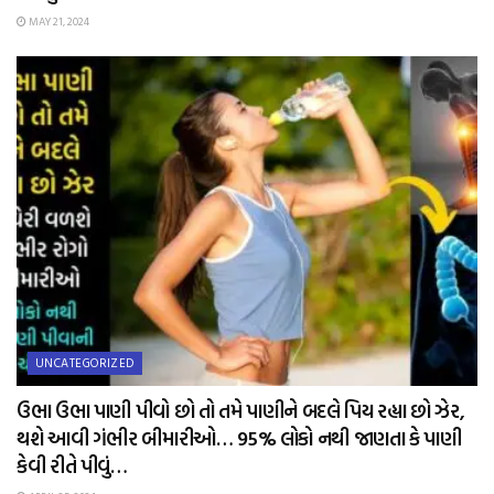
MAY 21, 2024
UNCATEGORIZED
ઉભા ઉભા પાણી પીવો છો તો તમે પાણીને બદલે પિય રહ્યા છો ઝેર,
થશે આવી ગંભીર બીમારીઓ… 95% લોકો નથી જાણતા કે પાણી
કેવી રીતે પીવું…