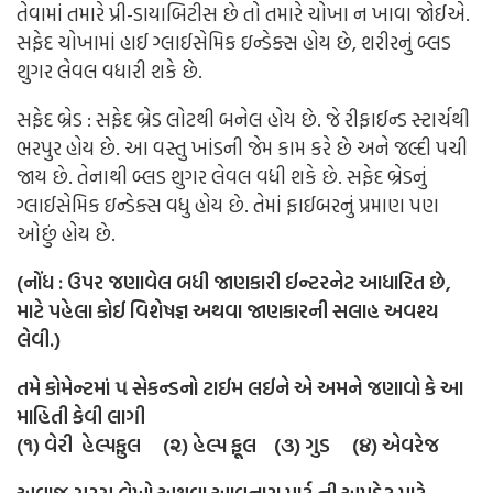
તેવામાં તમારે પ્રી-ડાયાબિટીસ છે તો તમારે ચોખા ન ખાવા જોઈએ.
સફેદ ચોખામાં હાઈ ગ્લાઈસેમિક ઇન્ડેક્સ હોય છે, શરીરનું બ્લડ
શુગર લેવલ વધારી શકે છે.
સફેદ બ્રેડ : સફેદ બ્રેડ લોટથી બનેલ હોય છે. જે રીફાઈન્ડ સ્ટાર્ચથી
ભરપુર હોય છે. આ વસ્તુ ખાંડની જેમ કામ કરે છે અને જલ્દી પચી
જાય છે. તેનાથી બ્લડ શુગર લેવલ વધી શકે છે. સફેદ બ્રેડનું
ગ્લાઈસેમિક ઇન્ડેક્સ વધુ હોય છે. તેમાં ફાઈબરનું પ્રમાણ પણ
ઓછું હોય છે.
(નોંધ : ઉપર જણાવેલ બધી જાણકારી ઈન્ટરનેટ આધારિત છે,
માટે પહેલા કોઈ વિશેષજ્ઞ અથવા જાણકારની સલાહ અવશ્ય
લેવી.)
તમે કોમેન્ટમાં ૫ સેકન્ડનો ટાઈમ લઈને એ અમને જણાવો કે આ
માહિતી કેવી લાગી
(૧) વેરી હેલ્પફુલ (૨) હેલ્પ ફૂલ (૩) ગુડ (૪) એવરેજ