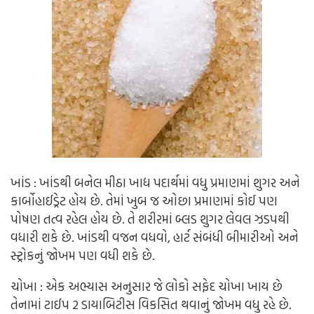
ખાંડ : ખાંડથી બનેલ મીઠા ખાદ્ય પદાર્થમાં વધુ પ્રમાણમાં શુગર અને
કાર્બોહાઈડ્રેટ હોય છે. તેમાં ખુબ જ ઓછા પ્રમાણમાં કોઈ પણ
પોષણ તત્વ રહેલ હોય છે. તે શરીરમાં બ્લડ શુગર લેવલ ઝડપથી
વધારી શકે છે. ખાંડથી વજન વધવો, હાર્ટ સંબંધી બીમારીઓ અને
સ્ટ્રોકનું જોખમ પણ વધી શકે છે.
ચોખા : એક અભ્યાસ અનુસાર જે લોકો સફેદ ચોખા ખાય છે
તેનામાં ટાઈપ 2 ડાયાબિટીસ વિકસિત થવાનું જોખમ વધુ રહે છે.