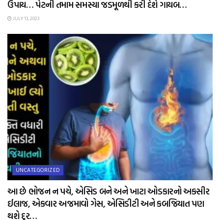
ઉપાય… પેટની તમામ સમસ્યા જડમૂળથી કરી દેશે ગાયબ…
JULY 13, 2023
UNCATEGORIZED
આ છે ભોજન ન પચે, એસિડ બને અને ખાટા ઓડકારનો અકસીર
ઈલાજ, એકવાર અજમાવો ગેસ, એસિડીટી અને કબજિયાત પણ
થશે દુર…