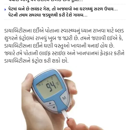
પેટમાં બને છે ભયંકર ગેસ, તો અજમાવો આ ઘરગથ્થું સરળ ઉપાય…
પેટની તમામ સમસ્યા જડમૂળથી કરી દેશે ગાયબ…
ડાયાબિટીસના દર્દીએ પોતાના સ્વાસ્થ્યનું ધ્યાન રાખવા માટે બ્લડ
શુગરને કંટ્રોલમાં રાખવું ખુબ જ જરૂરી છે. તમને જણાવી દઈએ કે,
ડાયાબિટીસના દર્દીને ઘણી વસ્તુઓ ખાવાની મનાઈ હોય છે.
જયારે તમે પોતાની લાઈફ સ્ટાઈલ અને ખાનપાનમાં ફેરફાર કરીને
ડાયાબિટીસને કંટ્રોલ કરી શકો છો.