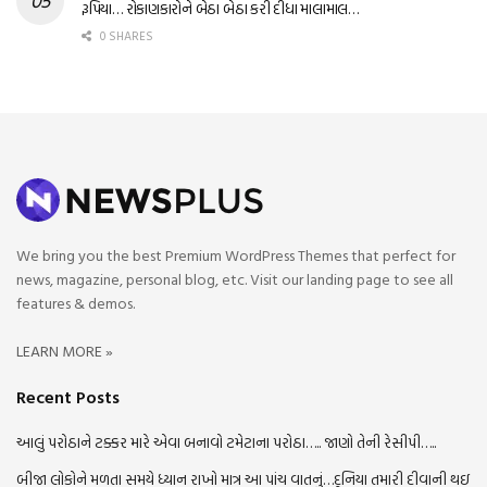
રૂપિયા… રોકાણકારોને બેઠા બેઠા કરી દીધા માલામાલ…
0 SHARES
We bring you the best Premium WordPress Themes that perfect for
news, magazine, personal blog, etc. Visit our landing page to see all
features & demos.
LEARN MORE »
Recent Posts
આલું પરોઠાને ટક્કર મારે એવા બનાવો ટમેટાના પરોઠા….. જાણો તેની રેસીપી…..
બીજા લોકોને મળતા સમયે ધ્યાન રાખો માત્ર આ પાંચ વાતનું…દુનિયા તમારી દીવાની થઇ