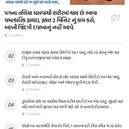
પગના તળિયા ઘસવાથી શરીરમાં થાય છે આવા
ચમત્કારિક ફાયદા, ફક્ત 2 મિનિટ નું કામ કરો,
આખી જિંદગી દવાખાનું નહીં આવે.
0 SHARES
ભજીયા તળતા પહેલા તેલમાં ઉમેરી દો આ 1 વસ્તુ, નહિ રહે તેલનું એક પણ
ટીપું અને ભજીયા થશે એકદમ સોફ્ટ…
0 SHARES
રોટલી નરમ ન બનતી હોય તો લોટ બાંધતા સમયે ઉમેરી દો આ એક વસ્તુ,
રોટલી થશે ફટાફટ, સોફ્ટ અને એકદમ ફૂલીને દડા જેવી…
0 SHARES
તુલસીના છોડ પર પાણીમાં મિક્સ કરીને છાંટી દો આ એક વસ્તુ, સુકાશે પણ
નહિ અને બધી જીવાત પણ ભાગી જશે. ઘરે જ બનાવો કીટનાશક…
0 SHARES
જાણો આ પારસમણિ જેવા શેર વિશે, 1 લાખના કરી દીધા સીધા જ 36 કરોડ