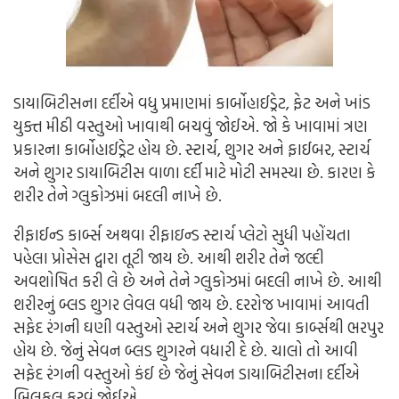
ડાયાબિટીસના દર્દીએ વધુ પ્રમાણમાં કાર્બોહાઈડ્રેટ, ફેટ અને ખાંડ
યુક્ત મીઠી વસ્તુઓ ખાવાથી બચવું જોઈએ. જો કે ખાવામાં ત્રણ
પ્રકારના કાર્બોહાઈડ્રેટ હોય છે. સ્ટાર્ચ, શુગર અને ફાઈબર, સ્ટાર્ચ
અને શુગર ડાયાબિટીસ વાળા દર્દી માટે મોટી સમસ્યા છે. કારણ કે
શરીર તેને ગ્લુકોઝમાં બદલી નાખે છે.
રીફાઈન્ડ કાર્બ્સ અથવા રીફાઇન્ડ સ્ટાર્ચ પ્લેટો સુધી પહોંચતા
પહેલા પ્રોસેસ દ્વારા તૂટી જાય છે. આથી શરીર તેને જલ્દી
અવશોષિત કરી લે છે અને તેને ગ્લુકોઝમાં બદલી નાખે છે. આથી
શરીરનું બ્લડ શુગર લેવલ વધી જાય છે. દરરોજ ખાવામાં આવતી
સફેદ રંગની ઘણી વસ્તુઓ સ્ટાર્ચ અને શુગર જેવા કાર્બ્સથી ભરપુર
હોય છે. જેનું સેવન બ્લડ શુગરને વધારી દે છે. ચાલો તો આવી
સફેદ રંગની વસ્તુઓ કંઈ છે જેનું સેવન ડાયાબિટીસના દર્દીએ
બિલકુલ કરવું જોઈએ.