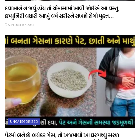
દવાખાને ન જવું હોય તો ચોમાસામાં ખાવી જોઈએ આ વસ્તુ,
ઇમ્યુનિટી વધારી આખું વર્ષ શરીરને રાખશે રોગો મુક્ત…
SEPTEMBER 7, 2023
UNCATEGORIZED
પેટમાં બને છે ભયંકર ગેસ, તો અજમાવો આ ઘરગથ્થું સરળ