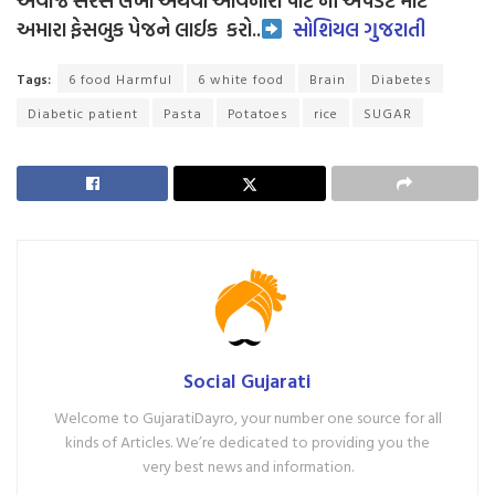
અવાજ સરસ લેખો અથવા આવનારા પાર્ટ ની અપડેટ માટે
અમારા ફેસબુક પેજને લાઈક
કરો..
સોશિયલ ગુજરાતી
Tags:
6 food Harmful
6 white food
Brain
Diabetes
Diabetic patient
Pasta
Potatoes
rice
SUGAR
Social Gujarati
Welcome to GujaratiDayro, your number one source for all
kinds of Articles. We’re dedicated to providing you the
very best news and information.