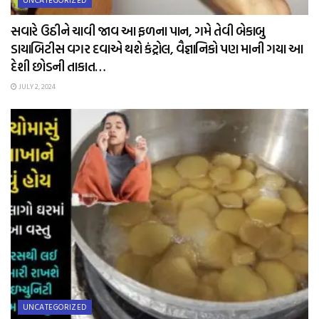
સવારે ઉઠીને ચાવી જાવ આ ફળના પાન, ગમે તેવી બેકાબુ
ડાયાબિટીસ વગર દવાએ થશે કંટ્રોલ, વૈજ્ઞાનિકો પણ માની ગયા આ
દેશી છોડની તાકાત…
JULY 2, 2024
UNCATEGORIZED