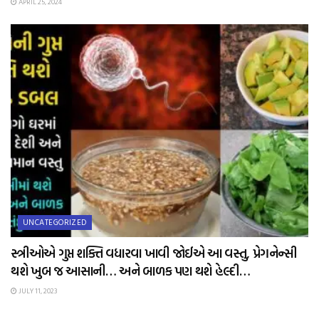
APRIL 25, 2024
UNCATEGORIZED
સ્ત્રીઓએ ગુપ્ત શક્તિ વધારવા ખાવી જોઈએ આ વસ્તુ, પ્રેગનેન્સી
થશે ખુબ જ આસાની… અને બાળક પણ થશે હેલ્દી…
JULY 11, 2023