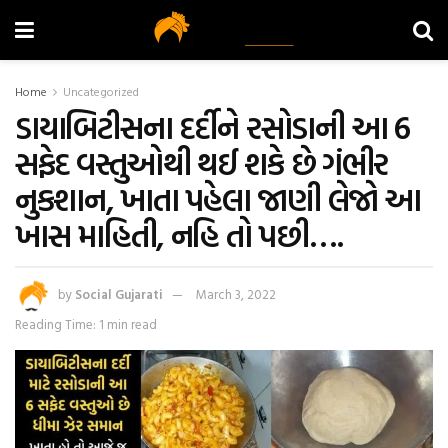
Home
Uncategorized
ડાયાબિટીસના દર્દીને રસોડાની આ 6
સફેદ વસ્તુઓથી થઈ શકે છે ગંભીર
નુકશાન, ખાતા પહેલા જાણી લેજો આ
ખાસ માહિતી, નહિ તો પછી….
by
Social Gujarati
March 3, 2022
Reading Time: 1 min read