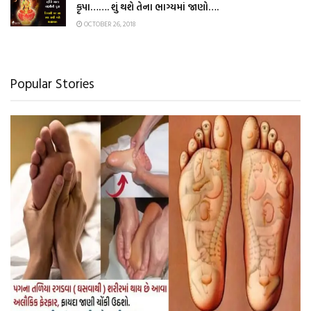
કૃપા……. શું થશે તેના ભાગ્યમાં જાણો….
OCTOBER 26, 2018
Popular Stories