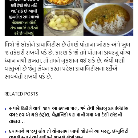
મિત્રો જે લોકોને ડાયાબિટીસ છે તેમણે પોતાના ખોરાક અંગે ખુબ
જ તકેદારી રાખવી પડે છે. કારણ કે જો તમે પોતાના ડાયટનું યોગ્ય
ધ્યાન નથી રાખતા, તો તમને નુકશાન થઈ શકે છે. એવી ઘણી
વસ્તુઓ છે જેનું સેવન કરતા પહેલા ડાયાબિટીસના દર્દીએ
સાવચેતી રાખવી પડે છે.
RELATED POSTS
સવારે ઉઠીને ચાવી જાવ આ ફળના પાન, ગમે તેવી બેકાબુ ડાયાબિટીસ
વગર દવાએ થશે કંટ્રોલ, વૈજ્ઞાનિકો પણ માની ગયા આ દેશી છોડની
તાકાત…
દવાખાને ન જવું હોય તો ચોમાસામાં ખાવી જોઈએ આ વસ્તુ, ઇમ્યુનિટી
વધારી આખું વર્ષ શરીરને રાખશે રોગો મુક્ત…