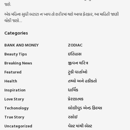
જશે.
એક મહિના સુધી બટાટા ન ખાવ તો શરીરમાં થશે આવા ફેરફાર, આ માહિતી જાણી
ચોંકી જશો…
Categories
BANK AND MONEY
ZODIAC
Beauty Tips
ઇતિહાસ
Breaking News
જીવન ચરિત્ર
Featured
ટૂંકી વાર્તાઓ
Health
તથ્યો અને હકીકતો
Inspiration
ધાર્મિક
Love Story
પ્રેરણાત્મક
Techonology
બોલીવુડ એન્ડ ફિલ્મ્સ
True Story
રસોઈ
Uncategorized
વેસ્ટ માંથી બેસ્ટ