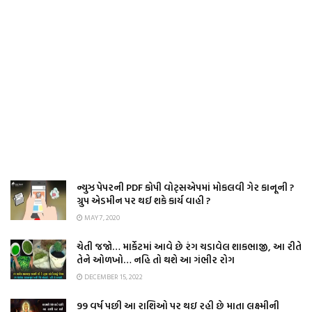
ન્યુઝ પેપરની PDF કોપી વોટ્સએપમાં મોકલવી ગેર કાનૂની ?
ગ્રુપ એડમીન પર થઈ શકે કાર્ય વાહી ?
MAY 7, 2020
ચેતી જજો… માર્કેટમાં આવે છે રંગ ચડાવેલ શાકભાજી, આ રીતે
તેને ઓળખો… નહિ તો થશે આ ગંભીર રોગ
DECEMBER 15, 2022
99 વર્ષ પછી આ રાશિઓ પર થઇ રહી છે માતા લક્ષ્મીની