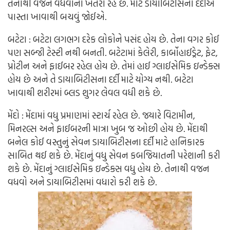
તેનાથી વજન વધવાનો ખતરો રહે છે. માટે ડાયાબિટીસના દર્દીએ
પાસ્તા ખાવાથી બચવું જોઈએ.
બટેટા : બટેટા લગભગ દરેક લોકોને પસંદ હોય છે. તેના વગર કોઈ
પણ સબ્જી ટેસ્ટી નથી બનતી. બટેટામાં કેલેરી, કાર્બોહાઈડ્રેટ, ફેટ,
પ્રોટીન અને ફાઈબર રહેલ હોય છે. તેમાં હાઈ ગ્લાઈસેમિક ઇન્ડેક્સ
હોય છે અને તે ડાયાબિટીસના દર્દી માટે યોગ્ય નથી. બટેટા
ખાવાથી શરીરમાં બ્લડ શુગર લેવલ વધી શકે છે.
મેંદો : મેંદામાં વધુ પ્રમાણમાં સ્ટાર્ચ રહેલ છે. જયારે વિટામીન,
મિનરલ્સ અને ફાઈબરની માત્રા ખુબ જ ઓછી હોય છે. મેંદાથી
બનેલ કોઈ વસ્તુનું સેવન ડાયાબિટીસના દર્દી માટે હાનિકારક
સાબિત થઈ શકે છે. મેંદાનું વધુ સેવન કબજિયાતની પરેશાની કરી
શકે છે. મેંદાનું ગ્લાઈસેમિક ઇન્ડેક્સ વધુ હોય છે. તેનાથી વજન
વધવો અને ડાયાબિટીસમાં વધારો કરી શકે છે.