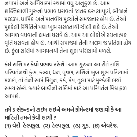
નવામાં અને અગિયારમાં સ્થામાં વધુ અનુકુળ છે. આમ
શક્તિશાળી ગુરુનો પ્રભાવ ધરાવતો જાતક કરુણાપૂર્ણ, બીજાને
મદદરૂપ, ધાર્મિક અને માનવીય મુલ્યોને સમજનાર હોય છે. તેઓ
મુશ્કેલી સ્થિતિને પણ ખુબ સરળતાથી ઝીલી શકે છે. તેઓ
આગળ વધવાની ક્ષમતા ધરાવે છે. આમ આ લોકોએ રચનાત્મક
વૃતિ ધરાવતા હોય છે. આથી સમાજમાં તેની અલગ જ પ્રતિભા હોય
છે. કુંભ રાશિમાં આગમનથી તેના શુભ પરિણામો મળશે.
કંઈ રાશિ પર કેવો પ્રભાવ રહેશે :
આમ ગુરુના આ રીતે રાશિ
પરિવર્તનથી કુંભ, કન્યા, ધન, વૃષભ, રાશિને ખુબ શુભ પરિણામો
મળશે, તો તેની સામે મિથુન, કર્ક, મેષ, તુલા માટે મુશ્કેલી ભર્યો
સમય રહેશે. જ્યારે બાકીની રાશિમાં માટે આ પરિવર્તન મિશ્ર ફળ
આપશે.
તમે 5 સેકન્ડનો ટાઈમ લઈને અમને કોમેન્ટમાં જણાવો કે આ
માહિતી તમને કેવી લાગી ?
(૧) વેરી હેલ્પફુલ, (૨) હેલ્પ ફૂલ, (૩) ગુડ, (૪) એવરેજ.