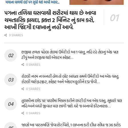
પગના તળિયા ઘસવાથી શરીરમાં થાય છે આવા
ચમત્કારિક ફાયદા, ફક્ત 2 મિનિટ નું કામ કરો,
આખી જિંદગી દવાખાનું નહીં આવે.
0 SHARES
ભજીયા તળતા પહેલા તેલમાં ઉમેરી દો આ 1 વસ્તુ, નહિ રહે તેલનું એક પણ
ટીપું અને ભજીયા થશે એકદમ સોફ્ટ…
0 SHARES
રોટલી નરમ ન બનતી હોય તો લોટ બાંધતા સમયે ઉમેરી દો આ એક વસ્તુ,
રોટલી થશે ફટાફટ, સોફ્ટ અને એકદમ ફૂલીને દડા જેવી…
0 SHARES
તુલસીના છોડ પર પાણીમાં મિક્સ કરીને છાંટી દો આ એક વસ્તુ, સુકાશે પણ
નહિ અને બધી જીવાત પણ ભાગી જશે. ઘરે જ બનાવો કીટનાશક…
0 SHARES
જાણો આ પારસમણિ જેવા શેર વિશે, 1 લાખના કરી દીધા સીધા જ 36 કરોડ