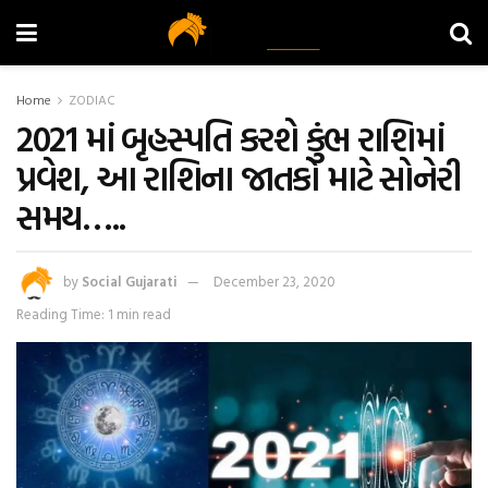
Home
ZODIAC
2021 માં બૃહસ્પતિ કરશે કુંભ રાશિમાં
પ્રવેશ, આ રાશિના જાતકો માટે સોનેરી
સમય…..
by
Social Gujarati
December 23, 2020
Reading Time: 1 min read