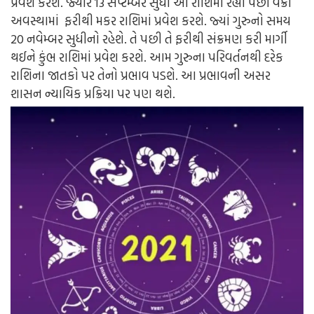
પ્રવેશ કરશે. જ્યારે 13 સપ્ટેમ્બર સુધી આ રાશિમાં રહ્યા પછી વક્રી
અવસ્થામાં ફરીથી મકર રાશિમાં પ્રવેશ કરશે. જ્યાં ગુરુનો સમય
20 નવેમ્બર સુધીનો રહેશે. તે પછી તે ફરીથી સંક્રમણ કરી માર્ગી
થઈને કુંભ રાશિમાં પ્રવેશ કરશે. આમ ગુરુના પરિવર્તનથી દરેક
રાશિના જાતકો પર તેનો પ્રભાવ પડશે. આ પ્રભાવની અસર
શાસન ન્યાયિક પ્રક્રિયા પર પણ થશે.