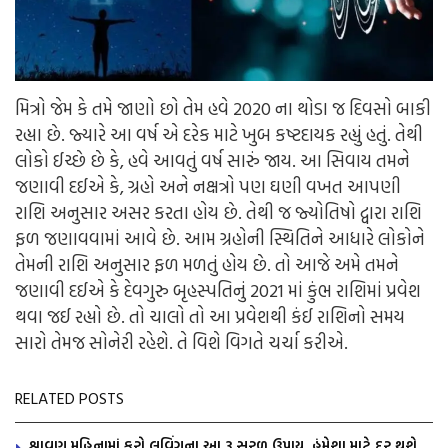
મિત્રો જેમ કે તમે જાણો છો તેમ હવે 2020 ના થોડા જ દિવસો બાકી
રહ્યા છે. જ્યારે આ વર્ષ એ દરેક માટે ખુબ કષ્ટદાયક રહ્યું હતું. તેથી
લોકો ઈચ્છે છે કે, હવે આવતું વર્ષ સારું જાય. આ સિવાય તમને
જણાવી દઈએ કે, ગ્રહો અને નક્ષત્રો પણ ઘણી વખત આપણી
રાશિ અનુસાર અસર કરતા હોય છે. તેથી જ જ્યોતિષો દ્વારા રાશિ
ફળ જણાવવામાં આવે છે. આમ ગ્રહોની સ્થિતિને આધારે લોકોને
તેમની રાશિ અનુસાર ફળ મળતું હોય છે. તો આજે અમે તમને
જણાવી દઈએ કે દેવગુરુ બૃહસ્પતિનું 2021 માં કુંભ રાશિમાં પ્રવેશ
થવા જઈ રહ્યો છે. તો ચાલો તો આ પ્રવેશથી કંઈ રાશિનો સમય
સારો તેમજ સોનેરી રહેશે. તે વિશે વિગતે ચર્ચા કરીએ.
RELATED POSTS
શ્રાવણ મહિનામાં કરો લવિંગના આ 3 સરળ ઉપાય, હંમેશા માટે દુર થશે