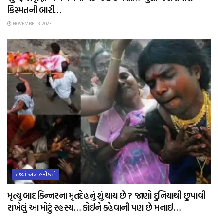
કિસ્મતની બારી…
NOVEMBER 3, 2023
તથ્યો અને હકીકતો
મૃત્યુ બાદ કિન્નરના મૃતદેહનું શું થાય છે ? જાણો દુનિયાથી છુપાવી
રાખેલું આ મોટું રહસ્ય… કોઈને કહેવાની પણ છે મનાઈ…