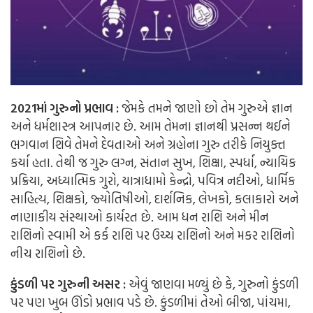
2021માં ગુરુનો પ્રભાવ :
જેમકે તમને જાણો છો તેમ ગુરુએ જ્ઞાન
અને ધર્મશાસ્ત્ર આપનાર છે. આમ તેમના જ્ઞાનથી પ્રસન્ન થઈને
ભગવાન શિવે તેમને દેવતાઓ અને ગ્રહોના ગુરુ તરીકે નિયુક્ત
કર્યા હતા. તેથી જ ગુરુ લગ્ન, સંતાન સુખ, શિક્ષા, સ્પર્ધા, ન્યાયિક
પ્રક્રિયા, અધ્યાત્મિક ગુરો, યાત્રાધામો કેન્દ્રો, પવિત્ર નદીઓ, ધાર્મિક
સાહિત્ય, શિક્ષકો, જ્યોતિષીઓ, દાર્શનિક, લેખકો, કલાકારો અને
નાણાકીય સંસ્થાઓ કાર્યરત છે. આમ ધન રાશિ અને મીન
રાશિનો સ્વામી એ કર્ક રાશિ પર ઉચ્ચ રાશિનો અને મકર રાશિનો
નીચ રાશિનો છે.
કુંડળી પર ગુરુની અસર :
એવું જાણવા મળ્યું છે કે, ગુરુનો કુંડળી
પર પણ ખુબ ઊંડો પ્રભાવ પડે છે. કુંડળીમાં તેઓ બીજા, પાંચમા,