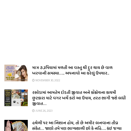
માત્ર ૩ રૂપિયામાં મળતી આ વસ્તુ થી દુર થાય છે વાળ
ખરવાની સમસ્યા….. અપનાવો આ ઘરેલું ઉપચાર..
NOVEMBER 30, 2022
રસોડામાં આમતેમ દોડતી જીવાત અને કોંક્રોચના કાયમી
છુટકારા માટે વગર ખર્ચે કરો આ ઉપાય, તરત ભાગી જશે બધી
જીવાત…
JUNE 26, 2023
હથેળી પર આ નિશાન હોય, તો છે અમીર બનવાના તીવ્ર
સંકેત… જાણો તમે પણ ભાગ્યશાળી છો કે નહિ…. કંઈ જગ્યા