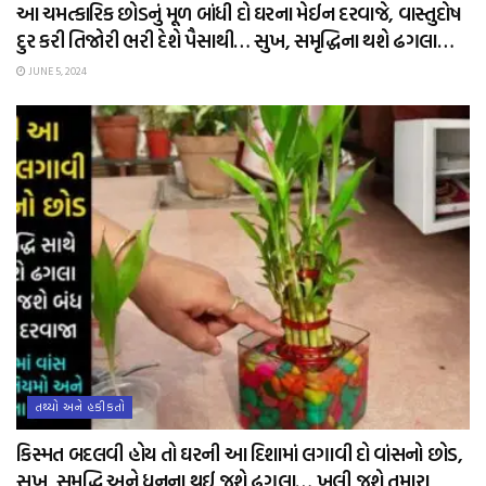
આ ચમત્કારિક છોડનું મૂળ બાંધી દો ઘરના મેઈન દરવાજે, વાસ્તુદોષ
દુર કરી તિજોરી ભરી દેશે પૈસાથી… સુખ, સમૃદ્ધિના થશે ઢગલા…
JUNE 5, 2024
તથ્યો અને હકીકતો
કિસ્મત બદલવી હોય તો ઘરની આ દિશામાં લગાવી દો વાંસનો છોડ,
સુખ, સમૃદ્ધિ અને ધનના થઈ જશે ઢગલા… ખુલી જશે તમારા