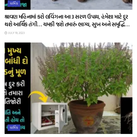
ધાર્મિક
શ્રાવણ મહિનામાં કરો લવિંગના આ 3 સરળ ઉપાય, હંમેશા માટે દુર
થશે આર્થિક તંગી… ચમકી જશે તમારું ભાગ્ય, સુખ અને સમૃદ્ધિ…
JULY 19, 2023
ધાર્મિક