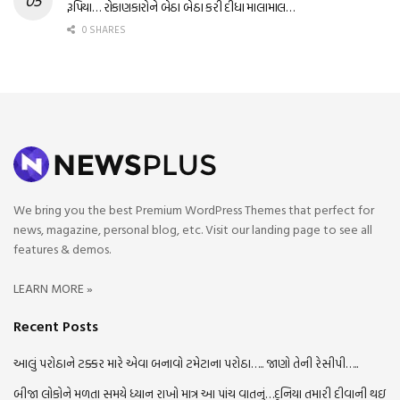
રૂપિયા… રોકાણકારોને બેઠા બેઠા કરી દીધા માલામાલ…
0 SHARES
We bring you the best Premium WordPress Themes that perfect for
news, magazine, personal blog, etc. Visit our landing page to see all
features & demos.
LEARN MORE »
Recent Posts
આલું પરોઠાને ટક્કર મારે એવા બનાવો ટમેટાના પરોઠા….. જાણો તેની રેસીપી…..
બીજા લોકોને મળતા સમયે ધ્યાન રાખો માત્ર આ પાંચ વાતનું…દુનિયા તમારી દીવાની થઇ