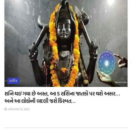
ધાર્મિક
શનિ થઇ ગયા છે અસ્ત, આ 5 રાશિના જાતકો પર થશે અસર…
અને આ લોકોની બદલી જશે કિસ્મત…
JANUARY 31, 2023