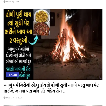
MAY 30, 2023
HEALTH
આખું વર્ષ નિરોગી રહેવું હોય તો હોળી સુધી આ બે વસ્તુ ખાવ પેટ
ભરીને, નખમાં પણ નહિ રહે એકેય રોગ…
MARCH 10, 2025