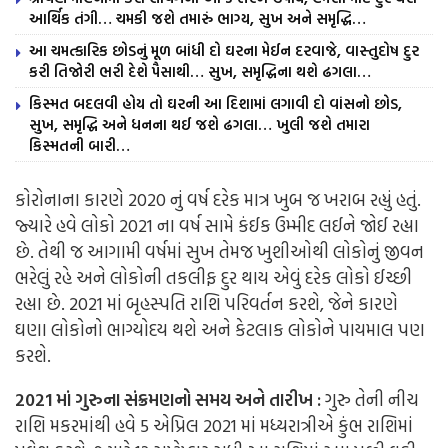
આર્થિક તંગી… ચમકી જશે તમારું ભાગ્ય, સુખ અને સમૃદ્ધિ…
આ ચમત્કારિક છોડનું મૂળ બાંધી દો ઘરના મેઈન દરવાજે, વાસ્તુદોષ દુર
કરી તિજોરી ભરી દેશે પૈસાથી… સુખ, સમૃદ્ધિના થશે ઢગલા…
કિસ્મત બદલવી હોય તો ઘરની આ દિશામાં લગાવી દો વાંસનો છોડ,
સુખ, સમૃદ્ધિ અને ધનના થઈ જશે ઢગલા… ખુલી જશે તમારા
કિસ્મતની બારી…
કોરોનાના કારણે 2020 નું વર્ષ દરેક માત્ર ખુબ જ ખરાબ રહ્યું હતું.
જ્યારે હવે લોકો 2021 ના વર્ષ સામે કંઈક ઉમ્મીદ લઈને જોઈ રહ્યા
છે. તેથી જ આગામી વર્ષમાં સુખ તેમજ ખુશીઓથી લોકોનું જીવન
ભરેલું રહે અને લોકોની તકલીફ દુર થાય એવું દરેક લોકો ઈચ્છી
રહ્યા છે. 2021 માં બૃહસ્પતિ રાશિ પરિવર્તન કરશે, જેને કારણે
ઘણા લોકોનો ભાગ્યોદય થશે અને કેટલાક લોકોને પાયમાલ પણ
કરશે.
2021 માં ગુરુના સંક્રમણનો સમય અને તારીખ :
ગુરુ તેની નીચ
રાશિ મકરમાંથી હવે 5 એપ્રિલ 2021 માં મધ્યરાત્રીએ કુંભ રાશિમાં