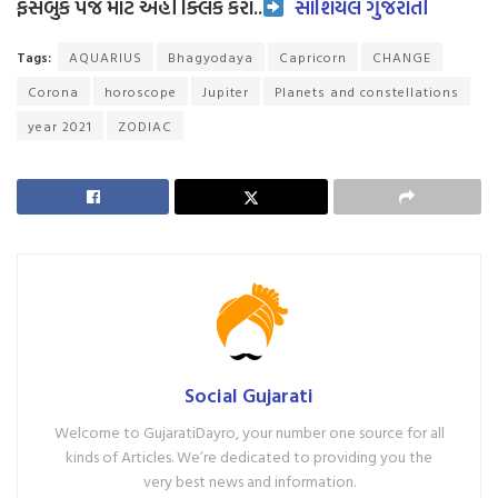
ફેસબુક પેજ માટે અહીં ક્લિક કરો..
સોશિયલ ગુજરાતી
Tags:
AQUARIUS
Bhagyodaya
Capricorn
CHANGE
Corona
horoscope
Jupiter
Planets and constellations
year 2021
ZODIAC
Social Gujarati
Welcome to GujaratiDayro, your number one source for all
kinds of Articles. We’re dedicated to providing you the
very best news and information.