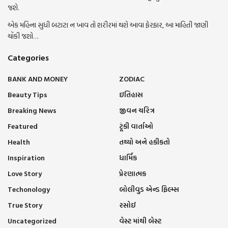
જશે.
એક મહિના સુધી બટાટા ન ખાવ તો શરીરમાં થશે આવા ફેરફાર, આ માહિતી જાણી
ચોંકી જશો…
Categories
BANK AND MONEY
ZODIAC
Beauty Tips
ઇતિહાસ
Breaking News
જીવન ચરિત્ર
Featured
ટૂંકી વાર્તાઓ
Health
તથ્યો અને હકીકતો
Inspiration
ધાર્મિક
Love Story
પ્રેરણાત્મક
Techonology
બોલીવુડ એન્ડ ફિલ્મ્સ
True Story
રસોઈ
Uncategorized
વેસ્ટ માંથી બેસ્ટ