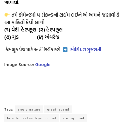
જણાવો.
તમે કોમેન્ટમાં ૫ સેકન્ડનો ટાઈમ લઈને એ અમને જણાવો કે
આ માહિતી કેવી લાગી
(૧) વેરી હેલ્પફુલ (૨) હેલ્પ ફૂલ
(૩) ગુડ (૪) એવરેજ
ફેસબુક પેજ માટે અહીં ક્લિક કરો..
સોશિયલ ગુજરાતી
Image Source:
Google
Tags:
angry nature
great legend
how to deal with your mind
strong mind