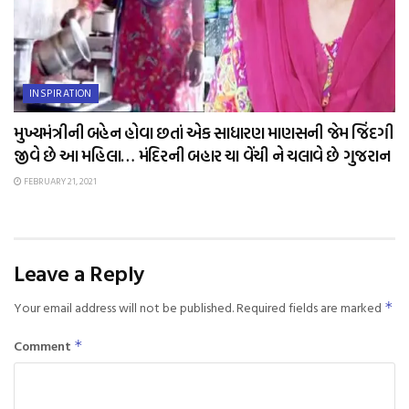
INSPIRATION
મુખ્યમંત્રીની બહેન હોવા છતાં એક સાધારણ માણસની જેમ જિંદગી
જીવે છે આ મહિલા… મંદિરની બહાર ચા વેંચી ને ચલાવે છે ગુજરાન
FEBRUARY 21, 2021
Leave a Reply
Your email address will not be published.
Required fields are marked
*
Comment
*