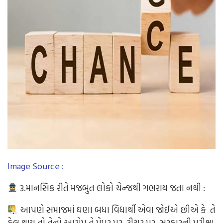
Image Source :
3.માનસિક રીતે મજબુત લોકો ચેન્જથી ગભરાય જતા નથી :
આપણે સમાજમાં ઘણા બધા વિદ્યાર્થી એવા જોઈએ છીએ કે તે
ફેલ થાય તો તેનો આરોપ તે પેપર પર, ટીચર પર, સરકારની પરીક્ષા