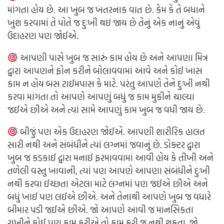
માંગતા હોય છે. આ ખુબ જ ખતરનાક વાત છે. કેમ કે તે બધાને
ખુશ કરવામાં તે પોતે જ દુઃખી થઇ જાય છે તેનું એક નાનું એવું
ઉદાહરણ પણ જોઈએ.
આપણી પાસે ખુબ જ સારું કામ હોય છે અને આપણા મિત્ર
દ્વારા આપણને ફોન કરીને બોલાવવામાં આવે અને કોઈ ખાસ
કામ ન હોય બસ ટાઈમપાસ કે માટે. પરંતુ આપણે તેને દુઃખી નથી
કરવા માંગતા તો આપણે આપણું બધું જ કામ મુકીને ચાલ્યા
જઈએ છીએ અને ત્યાં સામે આપણું કામ ખુબ જ વધી જાય છે.
બીજું પણ એક ઉદાહરણ જોઈએ. આપણી શારીરિક હાલત
સારી નથી અને સંબંધીને ત્યાં લગ્નમાં જવાનું છે. ડોક્ટર દ્વારા
ખુબ જ કડકાઈ દ્વારા મનાઈ ફરમાવવામાં આવી હોય કે તીખી અને
તળેલી વસ્તુ ખાવાની, ત્યાં પણ આપણે આપણા સંબંધીને દુઃખી
નથી કરવા ઈચ્છતા એટલા માટે લગ્નમાં પણ જઈએ છીએ અને
બધું ખાઈ પણ લઈએ છીએ. અને તેનાથી આપણે ખુબ જ વધારે
બીમાર પડી જઈએ છીએ. જો આપણે આવી જ માનસિકતા
રાખીને કોઈ પણ કામ કરીએ તો કામ કરી જ નથી શકતા. જો