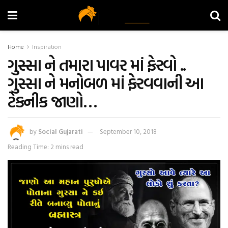
Home
Inspiration
ગુસ્સા ને તમારા પાવર માં ફેરવો ..
ગુસ્સા ને મનોબળ માં ફેરવવાની આ
ટેકનીક જાણો…
by
Social Gujarati
September 10, 2018
Reading Time: 2 mins read