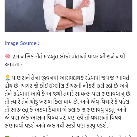
Image Source :
2.માનસિક રીતે મજબુત લોકો પોતાનો પાવર બીજાને નથી
આપતા :
માણસને તેના જીવનમાં આરામદાયક રહેવામાં જ મજા આવતી
હોય છે. અગર જો કોઈ ઈંગ્લીશ ટીચરની નોકરી કરી રહ્યું છે અને
તેને કહેવામાં આવે કે આજથી તમારે સાયન્સ પણ ભણાવવાનું છે.
તો ત્યારે તેને થોડું ખરાબ ફિલ થાય છે. અને એવું વિચારે કે પહેલા
તો સારું હતું કે અઠવાડિયામાં બે કલાક જ ભણાવવું પડતું અને
એ પણ એક આસન વિષય પર. પણ હવે તો વધારાનો વિષય
ભણાવવો પડશે અને અલગથી સ્ટડી પણ કરવું પડશે.