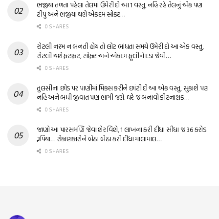
ભજીયા તળતા પહેલા તેલમાં ઉમેરી દો આ 1 વસ્તુ, નહિ રહે તેલનું એક પણ
ટીપું અને ભજીયા થશે એકદમ સોફ્ટ…
0 SHARES
રોટલી નરમ ન બનતી હોય તો લોટ બાંધતા સમયે ઉમેરી દો આ એક વસ્તુ,
રોટલી થશે ફટાફટ, સોફ્ટ અને એકદમ ફૂલીને દડા જેવી…
0 SHARES
તુલસીના છોડ પર પાણીમાં મિક્સ કરીને છાંટી દો આ એક વસ્તુ, સુકાશે પણ
નહિ અને બધી જીવાત પણ ભાગી જશે. ઘરે જ બનાવો કીટનાશક…
0 SHARES
જાણો આ પારસમણિ જેવા શેર વિશે, 1 લાખના કરી દીધા સીધા જ 36 કરોડ
રૂપિયા… રોકાણકારોને બેઠા બેઠા કરી દીધા માલામાલ…
0 SHARES