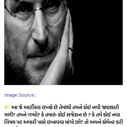
Image Source :
આ જે આર્ટીકલ લખ્યો છે તેમાંથી તમને કોઈ નવી જાણકારી
મળી? તમને ગમ્યો? કે તમારું કોઈ સજેશન છે ? કે તમે કોઈ નવા
વિષય પર અમારી પાસે લખાવવા માંગો છો? તો અમને કોમેન્ટ કરી