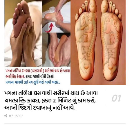
પગના તળિયા ઘસવાથી શરીરમાં થાય છે આવા
ચમત્કારિક ફાયદા, ફક્ત 2 મિનિટ નું કામ કરો,
આખી જિંદગી દવાખાનું નહીં આવે.
0 SHARES