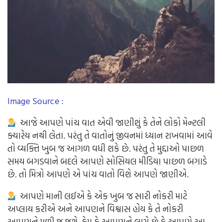
Image Source :
આજે આપણે પાંચ વાત એવી જાણીશું કે તેને લોકો મેન્ટલી
ક્યારેય નથી લેતા. પરંતુ તે વાતોનું જીવનમાં ધ્યાન રાખવામાં આવે
તો વ્યક્તિ ખુબ જ આગળ વધી શકે છે. પરંતુ તે મુદ્દાઓ પાછળ
સમય બગડવાને બદલે આપણે સોસિયલ મીડિયા પાછળ બગાડે
છે. તો મિત્રો આપણે એ પાંચ વાતો વિશે આપણે જાણીએ.
આપણે માની લઈએ કે એક ખુબ જ સારી નોકરી માટે
અપ્લાય કરીએ અને આપણને વિશ્વાસ હોય કે તે નોકરી
આપણને મળી જ જશે. કેમ કે આપણને લાગે છે કે આપણે આ