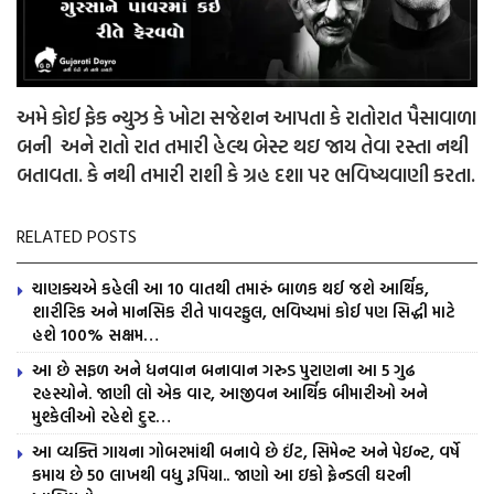
અમે કોઈ ફેક ન્યુઝ કે ખોટા સજેશન આપતા કે રાતોરાત પૈસાવાળા
બની અને રાતો રાત તમારી હેલ્થ બેસ્ટ થઇ જાય તેવા રસ્તા નથી
બતાવતા. કે નથી તમારી રાશી કે ગ્રહ દશા પર ભવિષ્યવાણી કરતા.
RELATED POSTS
ચાણક્યએ કહેલી આ 10 વાતથી તમારું બાળક થઈ જશે આર્થિક,
શારીરિક અને માનસિક રીતે પાવરફુલ, ભવિષ્યમાં કોઈ પણ સિદ્ધી માટે
હશે 100% સક્ષમ…
આ છે સફળ અને ધનવાન બનાવાન ગરુડ પુરાણના આ 5 ગુઢ
રહસ્યોને. જાણી લો એક વાર, આજીવન આર્થિક બીમારીઓ અને
મુશ્કેલીઓ રહેશે દુર…
આ વ્યક્તિ ગાયના ગોબરમાંથી બનાવે છે ઈંટ, સિમેન્ટ અને પેઇન્ટ, વર્ષે
કમાય છે 50 લાખથી વધુ રૂપિયા.. જાણો આ ઇકો ફ્રેન્ડલી ઘરની