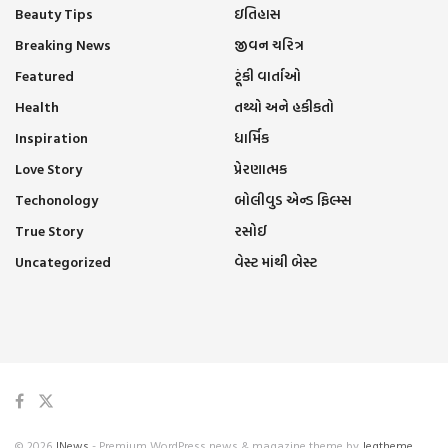
Beauty Tips
ઇતિહાસ
Breaking News
જીવન ચરિત્ર
Featured
ટૂંકી વાર્તાઓ
Health
તથ્યો અને હકીકતો
Inspiration
ધાર્મિક
Love Story
પ્રેરણાત્મક
Techonology
બોલીવુડ એન્ડ ફિલ્મ્સ
True Story
રસોઈ
Uncategorized
વેસ્ટ માંથી બેસ્ટ
© 2026
JNews
- Premium WordPress news & magazine theme by
Jegtheme
.