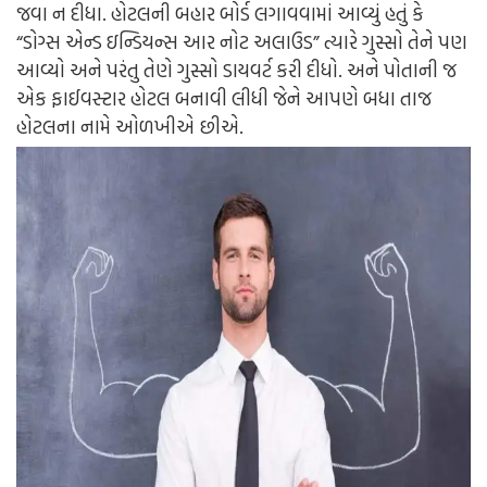
જવા ન દીધા. હોટલની બહાર બોર્ડ લગાવવામાં આવ્યું હતું કે
“ડોગ્સ એન્ડ ઇન્ડિયન્સ આર નોટ અલાઉડ” ત્યારે ગુસ્સો તેને પણ
આવ્યો અને પરંતુ તેણે ગુસ્સો ડાયવર્ટ કરી દીધો. અને પોતાની જ
એક ફાઈવસ્ટાર હોટલ બનાવી લીધી જેને આપણે બધા તાજ
હોટલના નામે ઓળખીએ છીએ.