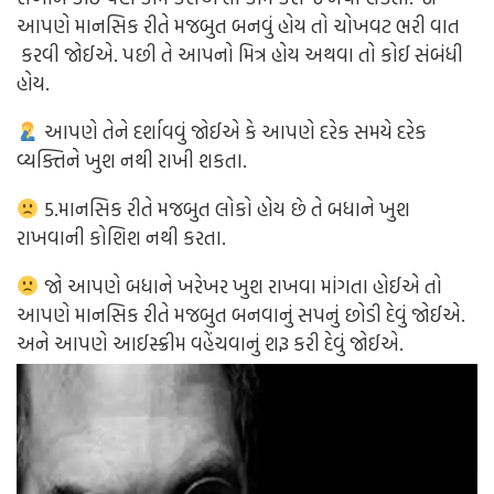
આપણે માનસિક રીતે મજબુત બનવું હોય તો ચોખવટ ભરી વાત
કરવી જોઈએ. પછી તે આપનો મિત્ર હોય અથવા તો કોઈ સંબંધી
હોય.
આપણે તેને દર્શાવવું જોઈએ કે આપણે દરેક સમયે દરેક
વ્યક્તિને ખુશ નથી રાખી શકતા.
5.માનસિક રીતે મજબુત લોકો હોય છે તે બધાને ખુશ
રાખવાની કોશિશ નથી કરતા.
જો આપણે બધાને ખરેખર ખુશ રાખવા માંગતા હોઈએ તો
આપણે માનસિક રીતે મજબુત બનવાનું સપનું છોડી દેવું જોઈએ.
અને આપણે આઈસ્ક્રીમ વહેંચવાનું શરૂ કરી દેવું જોઈએ.