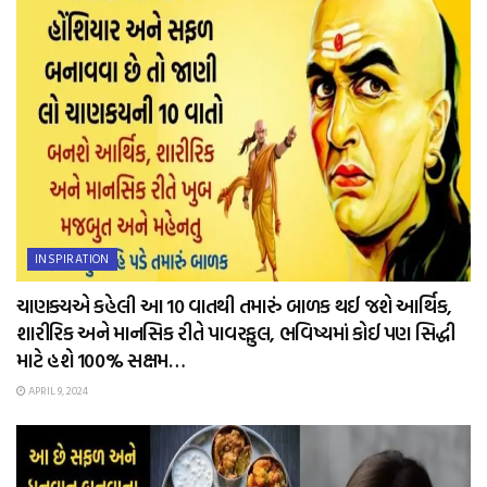
INSPIRATION
ચાણક્યએ કહેલી આ 10 વાતથી તમારું બાળક થઈ જશે આર્થિક,
શારીરિક અને માનસિક રીતે પાવરફુલ, ભવિષ્યમાં કોઈ પણ સિદ્ધી
માટે હશે 100% સક્ષમ…
APRIL 9, 2024