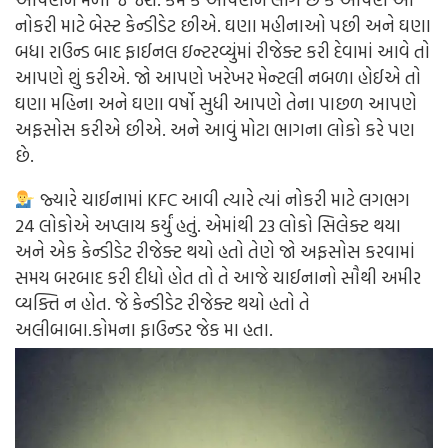
નોકરી માટે બેસ્ટ કેન્ડીડેટ છીએ. ઘણા મહીનાઓ પછી અને ઘણા
બધા રાઉન્ડ બાદ ફાઈનલ ઇન્ટરવ્યુંમાં રીજેક્ટ કરી દેવામાં આવે તો
આપણે શું કરીએ. જો આપણે ખરેખર મેન્ટલી નબળા હોઈએ તો
ઘણા મહિના અને ઘણા વર્ષો સુધી આપણે તેના પાછળ આપણે
અફસોસ કરીએ છીએ. અને આવું મોટા ભાગના લોકો કરે પણ
છે.
જ્યારે ચાઈનામાં KFC આવી ત્યારે ત્યાં નોકરી માટે લગભગ
24 લોકોએ અપ્લાય કર્યું હતું. એમાંથી 23 લોકો સિલેક્ટ થયા
અને એક કેન્ડીડેટ રીજેક્ટ થયો હતો તેણે જો અફસોસ કરવામાં
સમય બરબાદ કરી દીધો હોત તો તે આજે ચાઈનાનો સૌથી અમીર
વ્યક્તિ ન હોત. જે કેન્ડીડેટ રીજેક્ટ થયો હતો તે
અલીબાબા.કોમના ફાઉન્ડર જેક મા હતા.