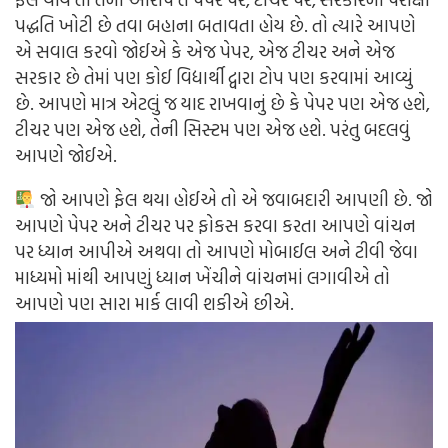
પદ્ધતિ ખોટી છે તવા બહાના બતાવતા હોય છે. તો ત્યારે આપણે
એ સવાલ કરવો જોઈએ કે એજ પેપર, એજ ટીચર અને એજ
સરકાર છે તેમાં પણ કોઈ વિદ્યાર્થી દ્વારા ટોપ પણ કરવામાં આવ્યું
છે. આપણે માત્ર એટલું જ યાદ રાખવાનું છે કે પેપર પણ એજ હશે,
ટીચર પણ એજ હશે, તેની સિસ્ટમ પણ એજ હશે. પરંતુ બદલવું
આપણે જોઈએ.
જો આપણે ફેલ થયા હોઈએ તો એ જવાબદારી આપણી છે. જો
આપણે પેપર અને ટીચર પર ફોકસ કરવા કરતા આપણે વાંચન
પર ધ્યાન આપીએ અથવા તો આપણે મોબાઈલ અને ટીવી જેવા
માધ્યમો માંથી આપણું ધ્યાન ખેંચીને વાંચનમાં લગાવીએ તો
આપણે પણ સારા માર્ક લાવી શકીએ છીએ.