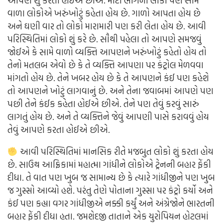
આપણે શું કરતા હોઈએ છીએ. મોટા ભાગના લોકો પણ સામે
વાળા લોકોએ ખરુંખોટું કહેતા હોય છે. ગાળો આપતા હોય છે
અને ઘણી વાર તો લોકો મારામારી પણ કરી લેતા હોય છે. આવી
પરિસ્થિતિમાં લોકો શું કરે છે. સૌથી પહેલા તો આપણે સમજવું
જોઈએ કે સામે વાળો વ્યક્તિ આપણને ખરુંખોટું કહેતો હોય તો
તેનો મતલબ એવો છે કે તે વ્યક્તિ આપણા પર કંટ્રોલ મેળવવા
માંગતો હોય છે. તેને ખબર હોય છે કે તે આપણને કંઈ પણ કહેશે
તો આપણને ખોટું લાગવાનું છે. અને તેના જવાબમાં આપણે પણ
પછી તેને કંઈક કહેતા હોઈએ છીએ. તેને પણ તેવું કરવું સારું
લાગતું હોય છે. અને તે વ્યક્તિને જેવું આપણી પાસે કરાવવું હોય
તેવું આપણે કરતા હોઈએ છીએ.
આવી પરિસ્થિતિમાં માનસિક રીતે મજબુત લોકો શું કરતા હોય
છે. સાઉથ આફ્રિકામાં મહાત્મા ગાંધીને લોકોએ ટ્રેનની બહાર ફેંકી
દીધા. તે વાત પણ ખુબ જ સામાન્ય છે કે ત્યારે ગાંધીજીને પણ ખુબ
જ ગુસ્સો આવ્યો હશે. પરંતુ તેણે પોતાના ગુસ્સા પર કંટ્રો કર્યો અને
કંઈ પણ કહ્યા વગર ગાંધીજીએ નક્કી કર્યું અને અંગ્રેજોને ભારતની
બહાર ફેંકી દીધા હતા. જમશેદજી તાતાને એક યુરોપિયન હોટલમાં