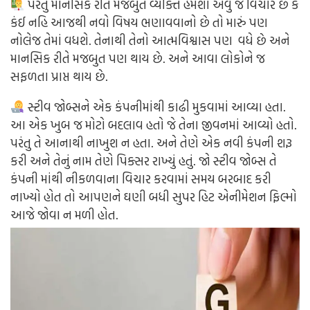
પરંતુ માનસિક રીતે મજબુત વ્યક્તિ હંમેશા એવું જ વિચારે છે કે
કંઈ નહિ આજથી નવો વિષય ભણાવવાનો છે તો મારું પણ
નોલેજ તેમાં વધશે. તેનાથી તેનો આત્મવિશ્વાસ પણ વધે છે અને
માનસિક રીતે મજબુત પણ થાય છે. અને આવા લોકોને જ
સફળતા પ્રાપ્ત થાય છે.
સ્ટીવ જોબ્સને એક કંપનીમાંથી કાઢી મુકવામાં આવ્યા હતા.
આ એક ખુબ જ મોટો બદલાવ હતો જે તેના જીવનમાં આવ્યો હતો.
પરંતુ તે આનાથી નાખુશ ન હતા. અને તેણે એક નવી કંપની શરૂ
કરી અને તેનું નામ તેણે પિક્સર રાખ્યું હતું. જો સ્ટીવ જોબ્સ તે
કંપની માંથી નીકળવાના વિચાર કરવામાં સમય બરબાદ કરી
નાખ્યો હોત તો આપણને ઘણી બધી સુપર હિટ એનીમેશન ફિલ્મો
આજે જોવા ન મળી હોત.