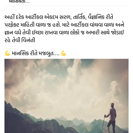
ખાસિયતો…
અહીં દરેક આર્ટીકલ એકદમ સરળ, તાર્તિક, વૈજ્ઞાનિક રીતે
પરફેક્ટ માહિતી વાળા જ હશે. માટે આર્ટીકલ વાંચવા વાળા અને
જ્ઞાન વધે તેવી ઈચ્છા રાખવા વાળા લોકો જ અમારી સાથે જોડાઈ
રહે તેવી વિનંતી
માનસિક રીતે મજબુત….