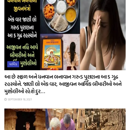
ધાર્મિક
આ છે સફળ અને ધનવાન બનાવાન ગરુડ પુરાણના આ 5 ગુઢ
રહસ્યોને. જાણી લો એક વાર, આજીવન આર્થિક બીમારીઓ અને
મુશ્કેલીઓ રહેશે દુર…
SEPTEMBER 18, 2021