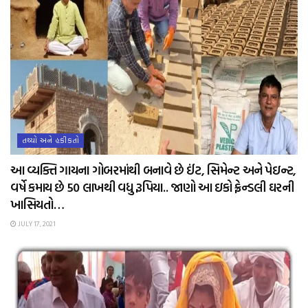
તથ્યો અને હકીકતો
આ વ્યક્તિ ગાયના ગોબરમાંથી બનાવે છે ઈંટ, સિમેન્ટ અને પેઇન્ટ,
વર્ષે કમાય છે 50 લાખથી વધુ રૂપિયા.. જાણો આ ઇકો ફ્રેન્ડલી ઘરની
ખાસિયતો…
JULY 17, 2021