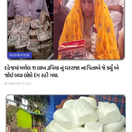
INSPIRATION
દહેજમાં મળેલ 11 લાખ રૂપિયા નું વરરાજા ના પિતાએ જે કર્યું એ
જોઈ બધા લોકો દંગ રહી ગયા.
FEBRUARY 27, 2021