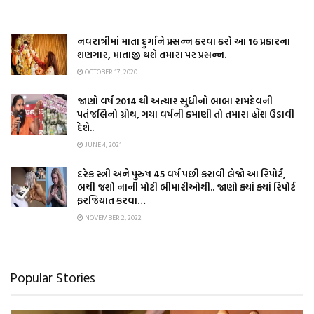
નવરાત્રીમાં માતા દુર્ગાને પ્રસન્ન કરવા કરો આ 16 પ્રકારના
શણગાર, માતાજી થશે તમારા પર પ્રસન્ન.
OCTOBER 17, 2020
જાણો વર્ષ 2014 થી અત્યાર સુધીનો બાબા રામદેવની
પતંજલિનો ગ્રોથ, ગયા વર્ષની કમાણી તો તમારા હોંશ ઉડાવી
દેશે..
JUNE 4, 2021
દરેક સ્ત્રી અને પુરુષ 45 વર્ષ પછી કરાવી લેજો આ રિપોર્ટ,
બચી જશો નાની મોટી બીમારીઓથી.. જાણો ક્યાં ક્યાં રિપોર્ટ
ફરજિયાત કરવા…
NOVEMBER 2, 2022
Popular Stories