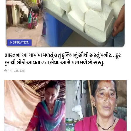
INSPIRATION
ભારતના આ ગામ માં મળતું હતું દુનિયાનું સૌથી સસ્તું પનીર…દૂર
દૂર થી લોકો આવતા હતા લેવા. આજે પણ મળે છે સસ્તું.
APRIL 25, 2021