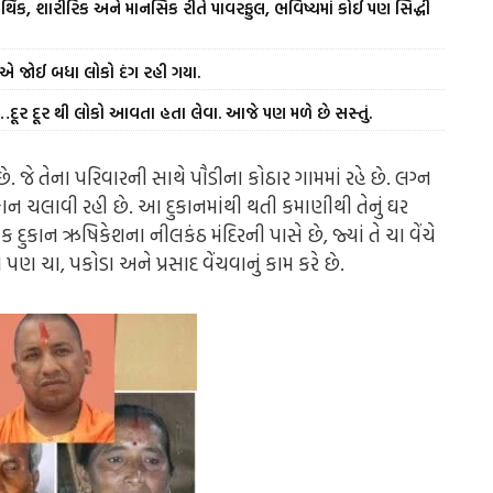
ક, શારીરિક અને માનસિક રીતે પાવરફુલ, ભવિષ્યમાં કોઈ પણ સિદ્ધી
ું એ જોઈ બધા લોકો દંગ રહી ગયા.
ર…દૂર દૂર થી લોકો આવતા હતા લેવા. આજે પણ મળે છે સસ્તું.
જે તેના પરિવારની સાથે પૌડીના કોઠાર ગામમાં રહે છે. લગ્ન
ુકાન ચલાવી રહી છે. આ દુકાનમાંથી થતી કમાણીથી તેનું ઘર
ક દુકાન ઋષિકેશના નીલકંઠ મંદિરની પાસે છે, જ્યાં તે ચા વેંચે
ાં પણ ચા, પકોડા અને પ્રસાદ વેંચવાનું કામ કરે છે.