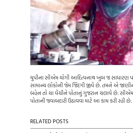
યુપીના સીએમ યોગી આદિત્યનાથ ખુબ જ સાધારણ પરિવાર
સામાન્ય લોકોની જેમ જિંદગી જીવે છે. તમને એ જાણ
બહેન તો ચા વેંચીને પોતાનું ગુજરાન ચલાવે છે. 
પોતાની જવાબદારી ઉઠાવવા માટે આ કામ કરી રહી છે.
RELATED POSTS