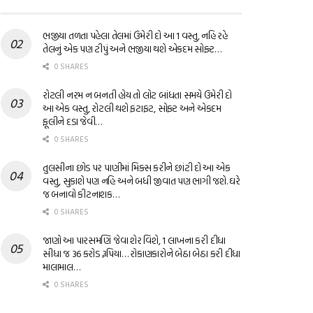
ભજીયા તળતા પહેલા તેલમાં ઉમેરી દો આ 1 વસ્તુ, નહિ રહે
તેલનું એક પણ ટીપું અને ભજીયા થશે એકદમ સોફ્ટ…
0 SHARES
રોટલી નરમ ન બનતી હોય તો લોટ બાંધતા સમયે ઉમેરી દો
આ એક વસ્તુ, રોટલી થશે ફટાફટ, સોફ્ટ અને એકદમ
ફૂલીને દડા જેવી…
0 SHARES
તુલસીના છોડ પર પાણીમાં મિક્સ કરીને છાંટી દો આ એક
વસ્તુ, સુકાશે પણ નહિ અને બધી જીવાત પણ ભાગી જશે. ઘરે
જ બનાવો કીટનાશક…
0 SHARES
જાણો આ પારસમણિ જેવા શેર વિશે, 1 લાખના કરી દીધા
સીધા જ 36 કરોડ રૂપિયા… રોકાણકારોને બેઠા બેઠા કરી દીધા
માલામાલ…
0 SHARES