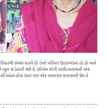
થી સંબંધ ધરાવે છે. તેનો પરિવાર ઉત્તરાખંડમાં રહે છે અને
ીને ખુબ જ હેરાની થશે કે, સીએમ યોગી આદિત્યનાથની એક
સીએમની બહેન હોવા છતાં પણ એક સાધારણ માણસની જેમ તે