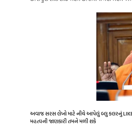
અવાજ સરસ લેખો માટે
નીચે આપેલું બ્લુ કલરનું L
મહત્વની જાણકારી તમને મળી શકે