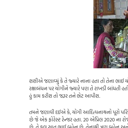
શશીએ જણાવ્યું કે તે જ્યારે નાના હતા તો તેના ભાઈ
રક્ષાબંધન પર યોગીને જ્યારે પણ તે રાખડી બાંધતી હતી 
હું કામ કરીશ તો જરૂર તને ભેટ આપીશ.
તમને જણાવી દઈએ કે, યોગી આદિત્યનાથનો પૂરો પરિવાર 
છે જે એક ફોરેસ્ટ રેન્જર હતા. 20 એપ્રિલ 2020 ના રોજ ત
છે. તે કુલ સાત ભાઈ બહેન છે. તેનાથી ત્રણ બહેન અ