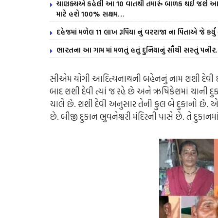
ચાણક્યએ કહેલી આ 10 વાતથી તમારું બાળક થઈ જશે આર્થિ
માટે હશે 100% સક્ષમ…
દહેજમાં મળેલ 11 લાખ રૂપિયા નું વરરાજા ના પિતાએ જે કર્ય
ભારતના આ ગામ માં મળતું હતું દુનિયાનું સૌથી સસ્તું પની
સીએમ યોગી આદિત્યનાથની બહેનનું નામ શશી દેવી છે. 
બાદ શશી દેવી ત્યાં જ રહે છે અને ઋષિકેશમાં ચાની દ
ચાલે છે. શશી દેવી અનુસાર તેની કુલ બે દુકાનો છે. એ
છે. બીજી દુકાન ભુવનેશ્વરી મંદિરની પાસે છે. તે દુકાનમ