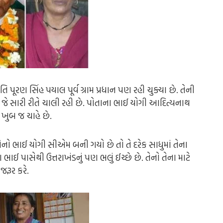
િ પૂરણ સિંહ પયાલ પૂર્વ ગ્રામ પ્રધાન પણ રહી ચુક્યા છે. તેની
જે સારી રીતે ચાલી રહી છે. પોતાના ભાઈ યોગી આદિત્યનાથ
 ખુબ જ ચાહે છે.
ે તેનો ભાઈ યોગી સીએમ બની ગયો છે તો તે દરેક સાધુમાં તેના
 ભાઈ પાસેથી ઉત્તરાખંડનું પણ ભલું ઈચ્છે છે. તેનો તેના માટે
 જરૂર કરે.