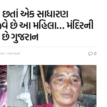
ોવા છતાં એક સાધારણ
ીવે છે આ મહિલા… મંદિરની
ે છે ગુજરાન
0
ime: 1 min read