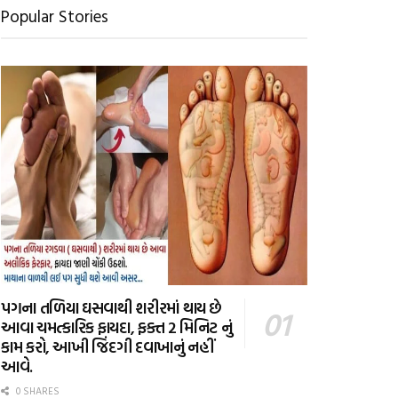
Popular Stories
પગના તળિયા ઘસવાથી શરીરમાં થાય છે
આવા ચમત્કારિક ફાયદા, ફક્ત 2 મિનિટ નું
કામ કરો, આખી જિંદગી દવાખાનું નહીં
આવે.
0 SHARES