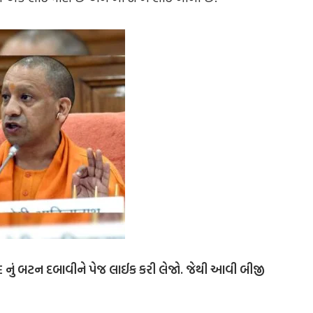
IKE નું બટન દબાવીને પેજ લાઈક કરી લેજો. જેથી આવી બીજી