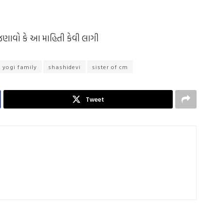
જણાવો કે આ માહિતી કેવી લાગી
 yogi family
shashidevi
sister of cm
Tweet