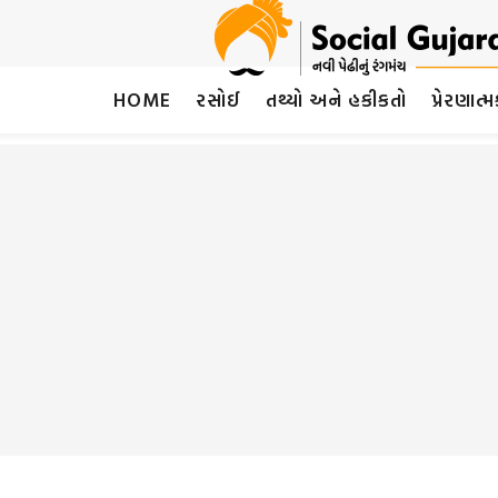
HOME
રસોઈ
તથ્યો અને હકીકતો
પ્રેરણાત્