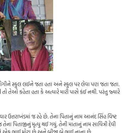
 યોગીને સ્કુલ લઈને જતા હતા અને સ્કુલ પર લેવા પણ જતા જતા.
તો તેઓ કહેતા હતા કે અત્યારે મારી પાસે કંઈ નથી. પરંતુ જ્યારે
ઉત્તરાખંડમાં જ રહે છે. તેના પિતાનું નામ આનંદ સિંહ વિષ્ટ
ેના પિતાજીનું મૃત્યુ થઈ ગયું. તેની માતાનું નામ સાવિત્રી દેવી
ને એક ભાઈ મોટા છે અને બીજા બે ભાઈ નાના છે.