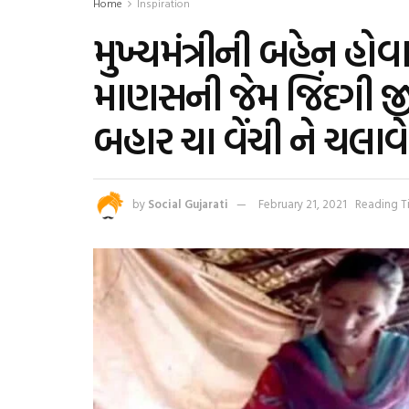
Home
Inspiration
મુખ્યમંત્રીની બહેન હ
માણસની જેમ જિંદગી જ
બહાર ચા વેંચી ને ચલાવ
by
Social Gujarati
February 21, 2021
Reading T