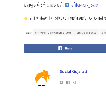
ફેસબુક પેજને લાઈક કરો..
સોશિયલ ગુજરાતી
તમે કોમેન્ટમાં ૫ સેકન્ડનો ટાઈમ લઈને એ અમને 
Tags:
cm yogi adityanth sister
cm yogi facts
cm
Share
Social Gujarati