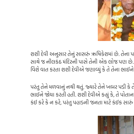
શશી દેવી અનુસાર તેનું સાસરું ઋષિકેશમાં છે. તેના પત
સાથે જ નીલકંઠ મંદિરની પાસે તેની એક લોજ પણ છે. 
વિશે વાત કરતા શશી દેવીએ જણાવ્યું કે તે તેના ભાઈને
પરંતુ તેને મળવાનું નથી થતું. જ્યારે તેને ખબર પડી ક
ભાઈને જોયા કરતી હતી. શશી દેવીએ કહ્યું કે, તે પોતાના
કંઈ કરે કે ન કરે, પરંતુ પહાડની જનતા માટે કંઈક સારું