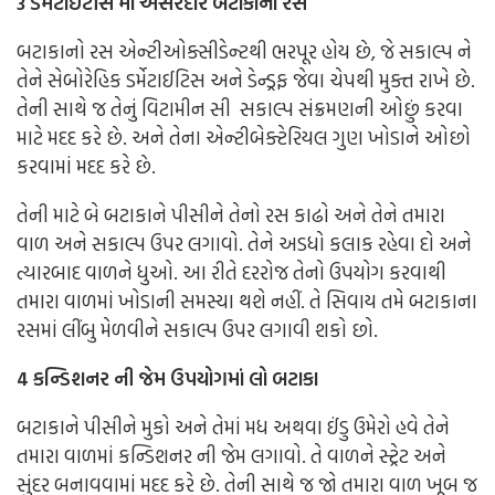
3 ડર્મેટાઈટીસ માં અસરદાર બટાકાનો રસ
બટાકાનો રસ એન્ટીઓક્સીડેન્ટથી ભરપૂર હોય છે, જે સકાલ્પ ને
તેને સેબોરેહિક ડર્મેટાઈટિસ અને ડેન્ડ્રફ જેવા ચેપથી મુક્ત રાખે છે.
તેની સાથે જ તેનું વિટામીન સી સકાલ્પ સંક્રમણની ઓછું કરવા
માટે મદદ કરે છે. અને તેના એન્ટીબેક્ટેરિયલ ગુણ ખોડાને ઓછો
કરવામાં મદદ કરે છે.
તેની માટે બે બટાકાને પીસીને તેનો રસ કાઢો અને તેને તમારા
વાળ અને સકાલ્પ ઉપર લગાવો. તેને અડધો કલાક રહેવા દો અને
ત્યારબાદ વાળને ધુઓ. આ રીતે દરરોજ તેનો ઉપયોગ કરવાથી
તમારા વાળમાં ખોડાની સમસ્યા થશે નહીં. તે સિવાય તમે બટાકાના
રસમાં લીંબુ મેળવીને સકાલ્પ ઉપર લગાવી શકો છો.
4 કન્ડિશનર ની જેમ ઉપયોગમાં લો બટાકા
બટાકાને પીસીને મુકો અને તેમાં મધ અથવા ઈંડુ ઉમેરો હવે તેને
તમારા વાળમાં કન્ડિશનર ની જેમ લગાવો. તે વાળને સ્ટ્રેટ અને
સુંદર બનાવવામાં મદદ કરે છે. તેની સાથે જ જો તમારા વાળ ખૂબ જ