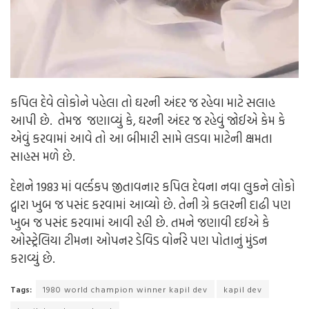
કપિલ દેવે લોકોને પહેલા તો ઘરની અંદર જ રહેવા માટે સલાહ
આપી છે. તેમજ જણાવ્યું કે, ઘરની અંદર જ રહેવું જોઈએ કેમ કે
એવું કરવામાં આવે તો આ બીમારી સામે લડવા માટેની ક્ષમતા
સાહસ મળે છે.
દેશને 1983 માં વર્લ્ડકપ જીતાવનાર કપિલ દેવના નવા લુકને લોકો
દ્વારા ખુબ જ પસંદ કરવામાં આવ્યો છે. તેની ગ્રે કલરની દાઢી પણ
ખુબ જ પસંદ કરવામાં આવી રહી છે. તમને જણાવી દઈએ કે
ઓસ્ટ્રેલિયા ટીમના ઓપનર ડેવિડ વોર્નરે પણ પોતાનું મુંડન
કરાવ્યું છે.
Tags:
1980 world champion winner kapil dev
kapil dev