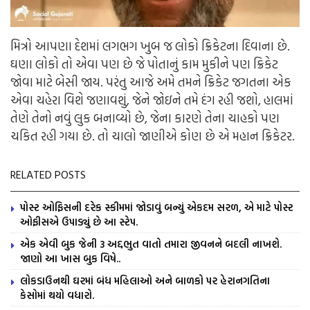
મિત્રો આપણા દેશમાં લગભગ ખુબ જ લોકો ક્રિકેટના દિવાના છે.
ઘણા લોકો તો એવા પણ છે જે પોતાનું કામ મુકીને પણ ક્રિકેટ
જોવા માટે બેસી જાય. પરંતુ આજે અમે તમને ક્રિકેટ જગતના એક
એવા ચહેરા વિશે જણાવશું, જેને જોઇને તમે દંગ રહી જશો, હાલમાં
તેણે તેનો નવું લુક બનાવ્યો છે, જેના કારણે તેના ચાહકો પણ
ચકિત રહી ગયા છે. તો ચાલો જાણીએ કોણ છે એ મહાન ક્રિકેટર.
RELATED POSTS
પોસ્ટ ઓફિસની દરેક સ્કીમમાં જોડાવું બન્યું એકદમ સરળ, એ માટે પોસ્ટ
ઓફીસએ ઉપાડ્યું છે આ સ્ટેપ.
એક એવી બુક જેની 3 અદ્દભુત વાતો તમારા જીવનને બદલી નાખશે.
જાણો આ ખાસ બુક વિષે..
લોકડાઉનથી ઘરમાં બંધ મહિલાઓ અને બાળકો પર હેરાનગતિના
કેસોમાં થયો વધારો.