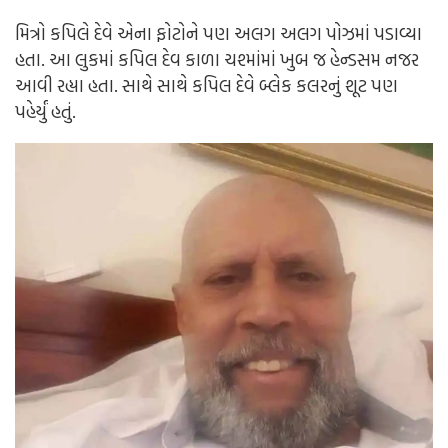
મિત્રો કપિલે દેવે એના ફોટોને પણ અલગ અલગ પોઝમાં પડાવ્યા
હતા. આ લુકમાં કપિલ દેવ કાળા ચશ્માંમાં ખુબ જ હેન્ડસમ નજર
આવી રહ્યા હતા. સાથે સાથે કપિલ દેવે બ્લેક કલરનું શૂટ પણ
પહેર્યું હતું.