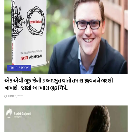
TRUE STORY
એક એવી બુક જેની 3 અદ્દભુત વાતો તમારા જીવનને બદલી
નાખશે. જાણો આ ખાસ બુક વિષે..
JUNE 3, 2020