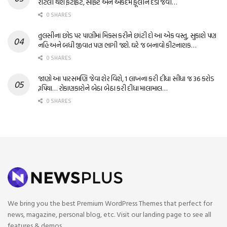
રોટલી થશે ફટાફટ, સોફ્ટ અને એકદમ ફૂલીને દડા જેવી…
0 SHARES
તુલસીના છોડ પર પાણીમાં મિક્સ કરીને છાંટી દો આ એક વસ્તુ, સુકાશે પણ
નહિ અને બધી જીવાત પણ ભાગી જશે. ઘરે જ બનાવો કીટનાશક…
0 SHARES
જાણો આ પારસમણિ જેવા શેર વિશે, 1 લાખના કરી દીધા સીધા જ 36 કરોડ
રૂપિયા… રોકાણકારોને બેઠા બેઠા કરી દીધા માલામાલ…
0 SHARES
We bring you the best Premium WordPress Themes that perfect for
news, magazine, personal blog, etc. Visit our landing page to see all
features & demos.