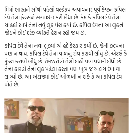
મિત્રો ભારતને સૌથી પહેલો વર્લ્ડકપ અપાવનાર પૂર્વ કેપ્ટન કપિલ
દેવે તેના ફેન્સને સરપ્રાઈઝ કરી દીધા છે. કેમ કે કપિલ દેવે તેના
ચાહકો સામે તેનો નવું લુક પેશ કર્યો છે. કપિલ દેવના આ લુકને
જોઇને કોઈ દરેક વ્યક્તિ હેરાન રહી જાય છે.
કપિલ દેવે તેના નવા લુકમાં એ હદે ફેરફાર કર્યો છે, જેની કલ્પના
પણ ન થાય. કપિલ દેવે તેના વાળનું શેવ કરાવી લીધું છે, એટલે કે
મુંડન કરાવી લીધું છે. તેમજ તેણે તેની દાઢી પણ વધારી દીધી છે.
તેના કારણે તેનો લુક પહેલા કરતા પણ ખુબ જ અલગ દેખાવા
લાગ્યો છે. આ અંદાજમાં કોઈ ઓળખી ન શકે કે આ કપિલ દેવ
પોતે છે.