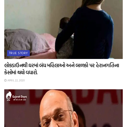
TRUE STORY
લોકડાઉનથી ઘરમાં બંધ મહિલાઓ અને બાળકો પર હેરાનગતિના
કેસોમાં થયો વધારો.
APRIL 22, 2020