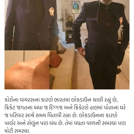
કોરોના વાયરસના કારણે ભારતમાં લોકડાઉન ચાલી રહ્યું છે,
ક્રિકેટ જગતના બધા જ દિગ્ગજ અને ક્રિકેટરો હાલમાં પોતાના ઘરે
જ પરિવાર સાથે સમય વિતાવી રહ્યા છે. લોકડાઉનના કારણે
પાર્લર અને સેલુંન પણ બંધ છે. તેમાં વધતા વાળની સમસ્યા પણ
મોટી સમસ્યા.