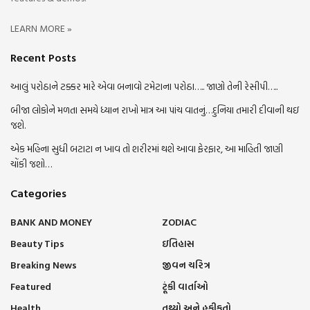
LEARN MORE »
Recent Posts
આલું પરોઠાને ટક્કર મારે એવા બનાવો ટમેટાના પરોઠા….. જાણો તેની રેસીપી…..
બીજા લોકોને મળતા સમયે ધ્યાન રાખો માત્ર આ પાંચ વાતનું…દુનિયા તમારી દીવાની થઇ
જશે.
એક મહિના સુધી બટાટા ન ખાવ તો શરીરમાં થશે આવા ફેરફાર, આ માહિતી જાણી
ચોંકી જશો…
Categories
BANK AND MONEY
ZODIAC
Beauty Tips
ઇતિહાસ
Breaking News
જીવન ચરિત્ર
Featured
ટૂંકી વાર્તાઓ
Health
તથ્યો અને હકીકતો