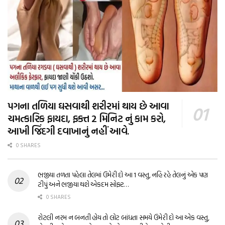
પગના તળિયા ઘસવાથી શરીરમાં થાય છે આવા
ચમત્કારિક ફાયદા, ફક્ત 2 મિનિટ નું કામ કરો,
આખી જિંદગી દવાખાનું નહીં આવે.
0 SHARES
ભજીયા તળતા પહેલા તેલમાં ઉમેરી દો આ 1 વસ્તુ, નહિ રહે તેલનું એક પણ
ટીપું અને ભજીયા થશે એકદમ સોફ્ટ…
0 SHARES
રોટલી નરમ ન બનતી હોય તો લોટ બાંધતા સમયે ઉમેરી દો આ એક વસ્તુ,