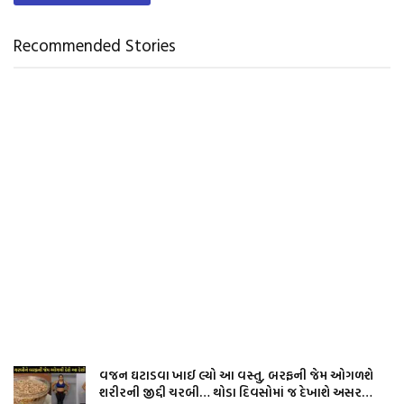
Recommended Stories
વજન ઘટાડવા ખાઈ લ્યો આ વસ્તુ, બરફની જેમ ઓગળશે
શરીરની જીદ્દી ચરબી… થોડા દિવસોમાં જ દેખાશે અસર…