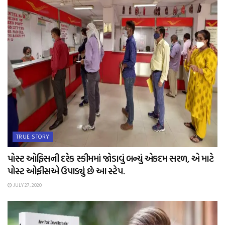
TRUE STORY
પોસ્ટ ઓફિસની દરેક સ્કીમમાં જોડાવું બન્યું એકદમ સરળ, એ માટે
પોસ્ટ ઓફીસએ ઉપાડ્યું છે આ સ્ટેપ.
JULY 27, 2020