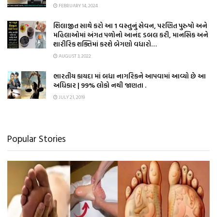
FEBRUARY 14, 2024
શિલાજીત સાથે કરો આ 1 વસ્તુનું સેવન, પરણિત પુરુષો અને
મહિલાઓમાં અંગત પળોનો આનંદ ડબલ કરી, માનસિક અને
શારીરિક શક્તિમાં કરશે બેગણો વધારો…
AUGUST 3, 2022
ભારતીય કાયદા માં બધા નાગરિકને આપવામાં આવ્યો છે આ
અધિકાર | 99% લોકો નથી જાણતા .
JULY 21, 2019
Popular Stories