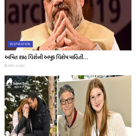
INSPIRATION
અમિત શાહ વિશેની અમુક વિશેષ માહિતી…
APRIL 3, 2020