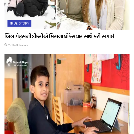
TRUE STORY
બિલ ગેટ્સની દીકરીએ મિસ્રના ઘોડેસવાર સાથે કરી સગાઈ
MARCH 19, 2020