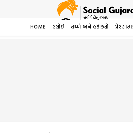
HOME
રસોઈ
તથ્યો અને હકીકતો
પ્રેરણાત્