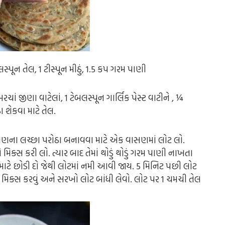
લસ્પૂન તેલ,
1 ટીસ્પૂન મીઠું,
1.5 કપ ગરમ પાણી
મરચાં જીણા વાટેલાં,
1 ટેબલસ્પૂન ગાર્લિક પેસ્ટ વાટીને ,
¼
ા શેકવા માટે તેલ.
લસણના લચ્છા પરોઠા બનાવવા માટે એક વાસણમાં લોટ લો.
ે મિક્સ કરી લો. ત્યાર બાદ તેમાં થોડું થોડું ગરમ પાણી નાખતા
માટે છોડી દો જેથી લોટમાં નમી આવી જાય. 5 મિનિટ પછી લોટ
ણી મિક્સ કરવું અને સરખો લોટ બાંધી લેવો. લોટ પર 1 ચમચી તેલ