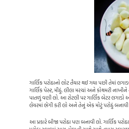
ગાર્લિક પરોઠાનો લોટ તૈયાર થઈ ગયા પછી તેમાં લગાડવા
ગાર્લિક પેસ્ટ, મીઠું. લીલા મરચાં અને કોથમરી નાખી
પાતળું વણી લો. આ રોટલી પર ગાર્લિક બેટર લગાડો અ
લેયરમાં ભેગી કરી લો અને તેનું એક મોટું પરોઠું બનાવી 
આ પ્રકારે બીજા પરોઠા પણ બનાવી લો. ગાર્લિક પ