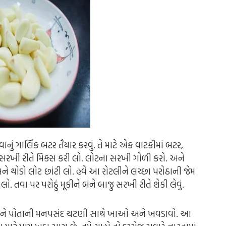
નું ગાર્લિક બટર તૈયાર કરવું. તે માટે એક વાટકીમાં બટર,
ને સરખી રીતે મિક્સ કરી લો. લોટના સરખી ગોળી કરો. અને
ને થોડો લોટ છાંટી લો. હવે આ રોટલીને લચ્છા પરોઠાની જેમ
લો. તવા પર પરોઠું મૂકીને બંને બાજુ સરખી રીતે શેકી લેવું.
રોઠાને પોતાની મનપસંદ ચટણી સાથે ખાઓ અને ખવડાવો. આ