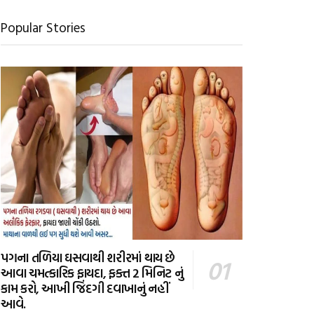
Popular Stories
પગના તળિયા ઘસવાથી શરીરમાં થાય છે
આવા ચમત્કારિક ફાયદા, ફક્ત 2 મિનિટ નું
કામ કરો, આખી જિંદગી દવાખાનું નહીં
આવે.