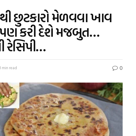
થી છુટકારો મેળવવા ખાવ
પણ કરી દેશે મજબુત…
 રેસિપી…
0
1 min read