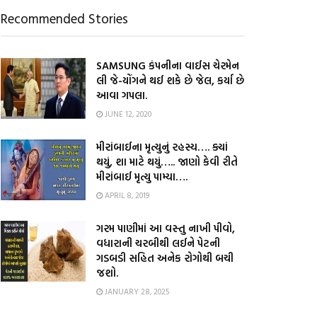
Recommended Stories
SAMSUNG કંપનીના વાઈસ ચેરમેન
લી જે-યોંગને થઈ શકે છે જેલ, કર્યા છે
આવા ગપલા.
JUNE 12, 2020
મીરાંબાઈના મૃત્યુનું રહસ્ય…. ક્યાં
થયું, શા માટે થયું….. જાણો કેવી રીતે
મીરાંબાઈ મૃત્યુ પામ્યા….
APRIL 8, 2019
ગરમ પાણીમાં આ વસ્તુ નાખી પીવો,
વધારાની ચરબીથી લઈને પેટની
ગડબડી સહિત અનેક રોગોથી બચી
જશો.
JANUARY 28, 2025