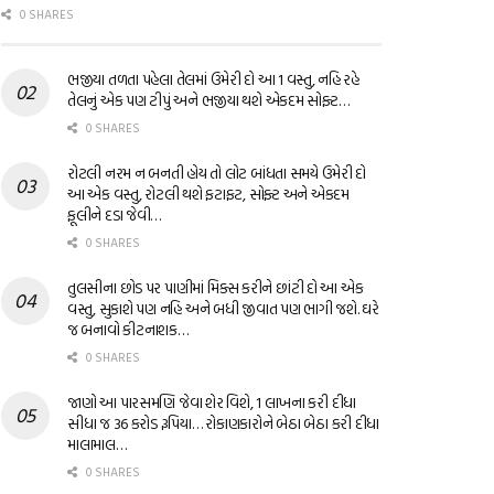
0 SHARES
ભજીયા તળતા પહેલા તેલમાં ઉમેરી દો આ 1 વસ્તુ, નહિ રહે
તેલનું એક પણ ટીપું અને ભજીયા થશે એકદમ સોફ્ટ…
0 SHARES
રોટલી નરમ ન બનતી હોય તો લોટ બાંધતા સમયે ઉમેરી દો
આ એક વસ્તુ, રોટલી થશે ફટાફટ, સોફ્ટ અને એકદમ
ફૂલીને દડા જેવી…
0 SHARES
તુલસીના છોડ પર પાણીમાં મિક્સ કરીને છાંટી દો આ એક
વસ્તુ, સુકાશે પણ નહિ અને બધી જીવાત પણ ભાગી જશે. ઘરે
જ બનાવો કીટનાશક…
0 SHARES
જાણો આ પારસમણિ જેવા શેર વિશે, 1 લાખના કરી દીધા
સીધા જ 36 કરોડ રૂપિયા… રોકાણકારોને બેઠા બેઠા કરી દીધા
માલામાલ…
0 SHARES