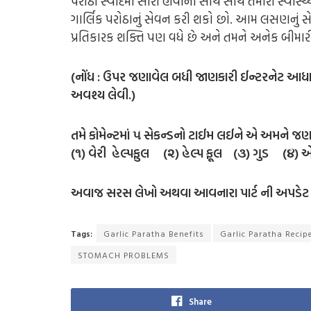
પરોઠા સ્વાદમાં સારા હોવાની સાથે સાથે તમારા સ્વાસ્થ
ગાર્લિક પરોઠાનું સેવન કરી શકો છો. આમ લસણનું સેવ
પ્રતિકારક શક્તિ પણ વધે છે અને તમને અનેક બીમ
(નોંધ : ઉપર જણાવેલ બધી જાણકારી ઈન્ટરનેટ આધાર
અવશ્ય લેવી.)
તમે કોમેન્ટમાં ૫ સેકન્ડનો ટાઈમ લઈને એ અમને જણ
(૧) વેરી હેલ્પફુલ (૨) હેલ્પ ફૂલ (૩) ગુડ (૪) 
અવાજ સરસ લેખો અથવા આવનારા પાર્ટ ની અપડેટ મ
Tags:
Garlic Paratha Benefits
Garlic Paratha Recip
STOMACH PROBLEMS
Share