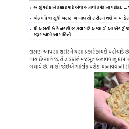
આલું પરોઠાને ટક્કર મારે એવા બનાવો ટમેટાના પરોઠા….. 
એક મહિના સુધી બટાટા ન ખાવ તો શરીરમાં થશે આવા ફે
ઘી અસલી છે કે નકલી જાણવા માટે અજમાવો આ એક ટ્રીક્
જરૂર જાણો આ માહિતી…
લસણ આપણા શરીરને ઘણા પ્રકારે ફાયદો પહોંચાડે છ
થાય છે સાથે જ, તે હાડકાંને મજબૂત બનાવવાનું કા
બચાવે છે. ચાલો જોઈએ ગાર્લિક પરોઠા બનાવવાની રી