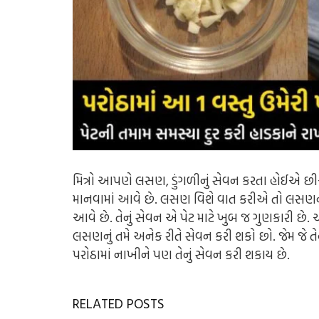
મિત્રો આપણે લસણ, ડુંગળીનું સેવન કરતા હોઈએ છી
માનવામાં આવે છે. લસણ વિશે વાત કરીએ તો લસણનું
આવે છે. તેનું સેવન એ પેટ માટે ખુબ જ ગુણકારી છે
લસણનું તમે અનેક રીતે સેવન કરી શકો છો. જેમ જે તે
પરોઠામાં નાખીને પણ તેનું સેવન કરી શકાય છે.
RELATED POSTS