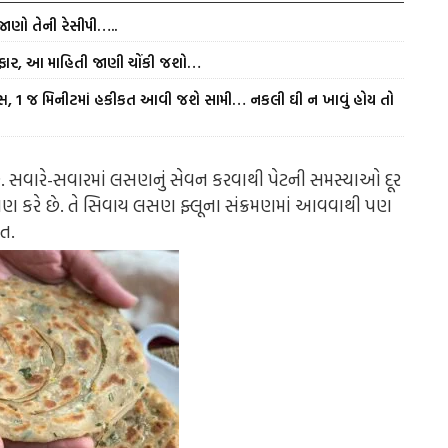
જાણો તેની રેસીપી…..
રફાર, આ માહિતી જાણી ચોંકી જશો…
સ, 1 જ મિનીટમાં હકીકત આવી જશે સામી… નકલી ઘી ન ખાવું હોય તો
ે. સવારે-સવારમાં લસણનું સેવન કરવાથી પેટની સમસ્યાઓ દૂર
મ પણ કરે છે. તે સિવાય લસણ ફ્લૂના સંક્રમણમાં આવવાથી પણ
ત.