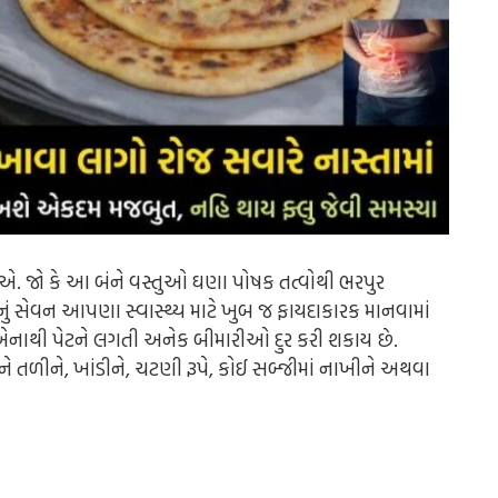
એ. જો કે આ બંને વસ્તુઓ ઘણા પોષક તત્વોથી ભરપુર
 સેવન આપણા સ્વાસ્થ્ય માટે ખુબ જ ફાયદાકારક માનવામાં
. એનાથી પેટને લગતી અનેક બીમારીઓ દુર કરી શકાય છે.
ને તળીને, ખાંડીને, ચટણી રૂપે, કોઈ સબ્જીમાં નાખીને અથવા