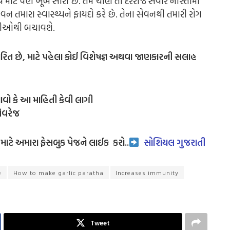
્ય માટે પણ ખૂબ સારા છે. તમે ચાહો તો દરરોજ સવારે નાસ્તામાં
ન તમારા સ્વાસ્થ્યને ફાયદો કરે છે. તેના સેવનથી તમારી રોગ
ારીઓથી બચાવશે.
િત છે, માટે પહેલા કોઈ વિશેષજ્ઞ અથવા જાણકારની સલાહ
ાવો કે આ માહિતી કેવી લાગી
એવરેજ
ાટે અમારા ફેસબુક પેજને લાઈક
કરો..
સોશિયલ ગુજરાતી
e
How to make garlic paratha
Increases immunity
Tweet