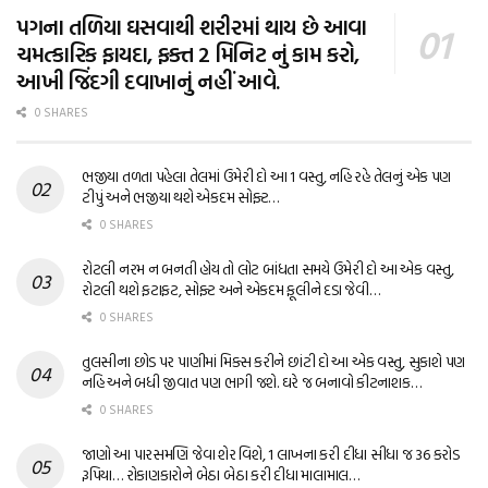
પગના તળિયા ઘસવાથી શરીરમાં થાય છે આવા
ચમત્કારિક ફાયદા, ફક્ત 2 મિનિટ નું કામ કરો,
આખી જિંદગી દવાખાનું નહીં આવે.
0 SHARES
ભજીયા તળતા પહેલા તેલમાં ઉમેરી દો આ 1 વસ્તુ, નહિ રહે તેલનું એક પણ
ટીપું અને ભજીયા થશે એકદમ સોફ્ટ…
0 SHARES
રોટલી નરમ ન બનતી હોય તો લોટ બાંધતા સમયે ઉમેરી દો આ એક વસ્તુ,
રોટલી થશે ફટાફટ, સોફ્ટ અને એકદમ ફૂલીને દડા જેવી…
0 SHARES
તુલસીના છોડ પર પાણીમાં મિક્સ કરીને છાંટી દો આ એક વસ્તુ, સુકાશે પણ
નહિ અને બધી જીવાત પણ ભાગી જશે. ઘરે જ બનાવો કીટનાશક…
0 SHARES
જાણો આ પારસમણિ જેવા શેર વિશે, 1 લાખના કરી દીધા સીધા જ 36 કરોડ
રૂપિયા… રોકાણકારોને બેઠા બેઠા કરી દીધા માલામાલ…