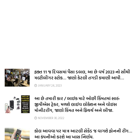
ફક્ત 11 જ દિવસમાં પૈસા ડબલ, આ છે વર્ષ 2023 નો સૌથી
મલ્ટીબીગર સ્ટોક… જાણો કેટલી તગડી કમાણી આપી…
JANUARY 24, 2023
આ છે તમારી કાર / બાઈક માટે ઓછી કિંમતમાં સારું
જીપીએસ ટ્રેકર, મળશે લાઈવ લોકેશન અને વોઇસ
મોનીટરીંગ, જાણો કિંમત અને ફિચર્ચ અને બીજા.
NOVEMBER 30, 2022
કોલ આવવા પર માત્ર આટલી સેકેંડ જ વાગશે ફોનની રીંગ…
આ કંપનીઓ કરશે આ ખાસ નિર્ણય.