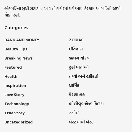
એક મહિના સુધી બટાટા ન ખાવ તો શરીરમાં થશે આવા ફેરફાર, આ માહિતી જાણી
ચોંકી જશો…
Categories
BANK AND MONEY
ZODIAC
Beauty Tips
ઇતિહાસ
Breaking News
જીવન ચરિત્ર
Featured
ટૂંકી વાર્તાઓ
Health
તથ્યો અને હકીકતો
Inspiration
ધાર્મિક
Love Story
પ્રેરણાત્મક
Techonology
બોલીવુડ એન્ડ ફિલ્મ્સ
True Story
રસોઈ
Uncategorized
વેસ્ટ માંથી બેસ્ટ