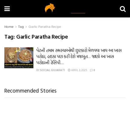
Home
Tag
Garlic Paratha Recipe
Tag:
Garlic Paratha Recipe
પેટની તમામ સમસ્યાઓથી છુટકારો મેળવવા ખાવ આ ખાસ
પરોઠા, હાડકા પણ કરી દેશે મજબુત… જાણો આ ખાસ
પરોઠાની રેસિપી…
BY
SOCIAL GUJARATI
APRIL 3, 2025
0
Recommended Stories