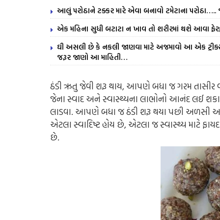
આલું પરોઠાને ટક્કર મારે એવા બનાવો ટમેટાના પરોઠા….. 
એક મહિના સુધી બટાટા ન ખાવ તો શરીરમાં થશે આવા ફે
ઘી અસલી છે કે નકલી જાણવા માટે અજમાવો આ એક ટ્રીક્
જરૂર જાણો આ માહિતી…
ઠંડી ઋતુ જેવી શરૂ થાય, આપણે બધા જ ગરમ તાસીર 
જેના સ્વાદ અને સ્વાસ્થ્યના લાભોનો આનંદ લઈ શ
લાડવા. આપણે બધા જ ઠંડી શરૂ થયા પછી અળસી અ
એટલા સ્વાદિષ્ટ હોય છે, એટલા જ સ્વાસ્થ્ય માટે 
છે.