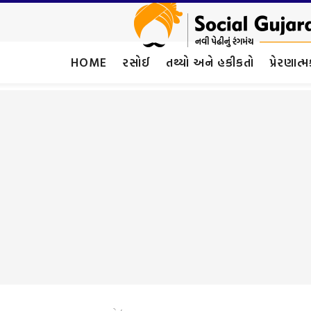
HOME
રસોઈ
તથ્યો અને હકીકતો
પ્રેરણાત્