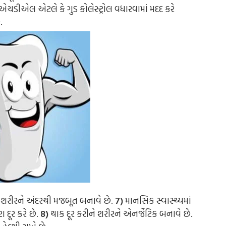
 એચડીએલ એટલે કે ગુડ કોલેસ્ટ્રોલ વધારવામાં મદદ કરે
.
 શરીરને અંદરથી મજબૂત બનાવે છે.
7)
માનસિક સ્વાસ્થ્યમાં
દૂર કરે છે.
8)
થાક દૂર કરીને શરીરને એનર્જેટિક બનાવે છે.