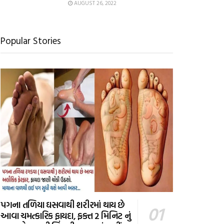
AUGUST 26, 2022
Popular Stories
પગના તળિયા ઘસવાથી શરીરમાં થાય છે
આવા ચમત્કારિક ફાયદા, ફક્ત 2 મિનિટ નું