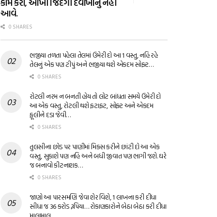
કામ કરો, આખી જિંદગી દવાખાનું નહીં
આવે.
0 SHARES
ભજીયા તળતા પહેલા તેલમાં ઉમેરી દો આ 1 વસ્તુ, નહિ રહે
તેલનું એક પણ ટીપું અને ભજીયા થશે એકદમ સોફ્ટ…
0 SHARES
રોટલી નરમ ન બનતી હોય તો લોટ બાંધતા સમયે ઉમેરી દો
આ એક વસ્તુ, રોટલી થશે ફટાફટ, સોફ્ટ અને એકદમ
ફૂલીને દડા જેવી…
0 SHARES
તુલસીના છોડ પર પાણીમાં મિક્સ કરીને છાંટી દો આ એક
વસ્તુ, સુકાશે પણ નહિ અને બધી જીવાત પણ ભાગી જશે. ઘરે
જ બનાવો કીટનાશક…
0 SHARES
જાણો આ પારસમણિ જેવા શેર વિશે, 1 લાખના કરી દીધા
સીધા જ 36 કરોડ રૂપિયા… રોકાણકારોને બેઠા બેઠા કરી દીધા
માલામાલ…