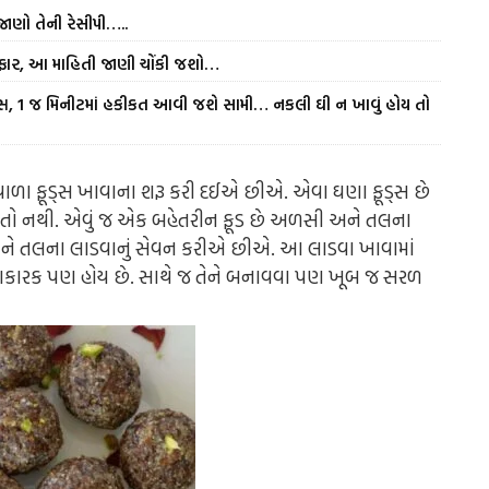
જાણો તેની રેસીપી…..
રફાર, આ માહિતી જાણી ચોંકી જશો…
સ, 1 જ મિનીટમાં હકીકત આવી જશે સામી… નકલી ઘી ન ખાવું હોય તો
વાળા ફૂડ્સ ખાવાના શરૂ કરી દઈએ છીએ. એવા ઘણા ફૂડ્સ છે
કાતો નથી. એવું જ એક બહેતરીન ફૂડ છે અળસી અને તલના
ને તલના લાડવાનું સેવન કરીએ છીએ. આ લાડવા ખાવામાં
ફાયદાકારક પણ હોય છે. સાથે જ તેને બનાવવા પણ ખૂબ જ સરળ