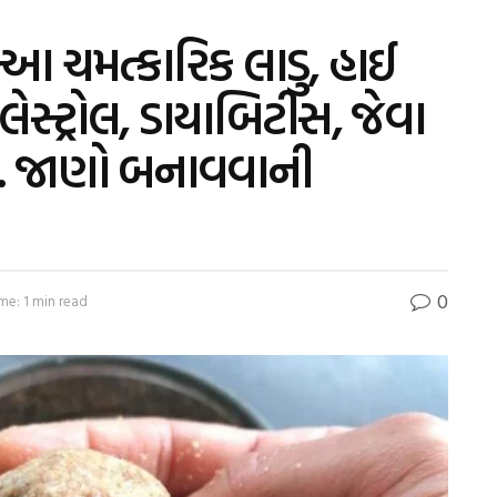
આ ચમત્કારિક લાડુ, હાઈ
ેસ્ટ્રોલ, ડાયાબિટીસ, જેવા
ુર… જાણો બનાવવાની
0
me: 1 min read