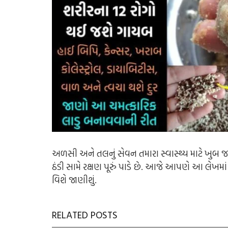
અળસી અને તલનું સેવન તમારા સ્વાસ્થ્ય માટે ખુબ જ સ
ઠંડી સામે રક્ષણ પૂરું પાડે છે. આજે આપણે આ લે
વિશે જાણીશું.
RELATED POSTS