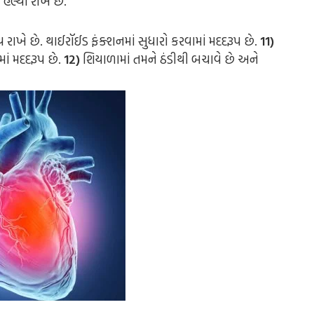
ેલ્થી રાખે છે.
થ રાખે છે.
થાઈરૉઈડ ફંક્શનમાં સુધારો કરવામાં મદદરૂપ છે.
11)
ાં મદદરૂપ છે.
12)
શિયાળામાં તમને ઠંડીથી બચાવે છે અને