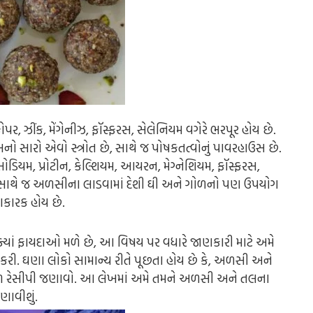
ર, ઝીંક, મેંગેનીઝ, ફૉસ્ફરસ, સેલેનિયમ વગેરે ભરપૂર હોય છે.
ો સારો એવો સ્ત્રોત છે, સાથે જ પોષકતત્વોનું પાવરહાઉસ છે.
ડિયમ, પ્રોટીન, કેલ્શિયમ, આયરન, મેગ્નેશિયમ, ફૉસ્ફરસ,
ે. સાથે જ અળસીના લાડવામાં દેશી ઘી અને ગોળનો પણ ઉપયોગ
દાકારક હોય છે.
ક્યાં ફાયદાઓ મળે છે, આ વિષય પર વધારે જાણકારી માટે અમે
 કરી. ઘણા લોકો સામાન્ય રીતે પૂછતા હોય છે કે, અળસી અને
ળ રેસીપી જણાવો. આ લેખમાં અમે તમને અળસી અને તલના
ાવીશું.