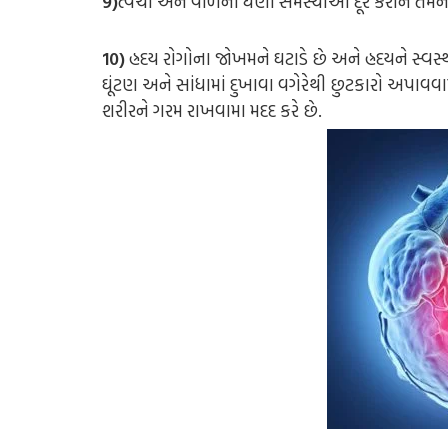
9)
ત્વચા અને વાળની ઘણી સમસ્યાઓ દૂર કરીને તેમને હ
10)
હ્રદય રોગોના જોખમને ઘટાડે છે અને હ્રદયને સ્વસ્
ઘૂંટણ અને સાંધામાં દુખાવા વગેરેથી છુટકારો અપાવવામ
શરીરને ગરમ રાખવામા મદદ કરે છે.