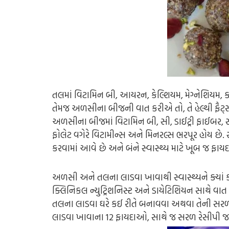
તલમાં વિટામિન બી, આયરન, કેલ્શિયમ, મેગ્નેશિયમ, કોપ
તેમજ અળસીના બીજની વાત કરીએ તો, તે હેલ્થી ફૈટ્સન
અળસીના બીજમાં વિટામિન બી, સી, ડાઈટ્રી ફાઈબર, સો
ફોલેટ વગેરે વિટામીન્સ અને મિનરલ્સ ભરપૂર હોય છ
કરવામાં આવે છે અને બંને સ્વાસ્થ્ય માટે ખૂબ જ ફાય
અળસી અને તલના લાડવા ખાવાથી સ્વાસ્થ્યને ક્યાં 
ક્લિનિકલ ન્યુટ્રિશનિસ્ટ અને ડાયેટિશિયન સાથે વાત
તલના લાડવા ઘરે કઈ રીતે બનાવવા અથવા તેની સર
લાડવા ખાવાના 12 ફાયદાઓ, સાથે જ સરળ રેસીપી જણ