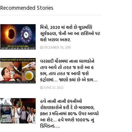
Recommended Stories
મિત્રો, 2020 માં થશે છે ચુડામણિ
સૂર્યગ્રહણ, જેની આ આ રાશિઓ પર
થશે ખરાબ અસર.
DECEMBER 18, 2019
વરસાદી મૌસમમાં નાના બાળકોને
તાવ આવે તો તરત જ કરો આ 6
કામ, તાવ તરત જ આવી જશે
કંટ્રોલમાં… જાણો ક્યાં છે એ કામ…
JUNE 23, 2022
હવે નાની નાની કંપનીઓ
રોકાણકારોને કરી દે છે માલામાલ,
ફક્ત 3 મહિનામાં 80% ઉપર આવ્યો
આ શેર… હવે મળશે 1000% નું
ડિવિડન્ડ….