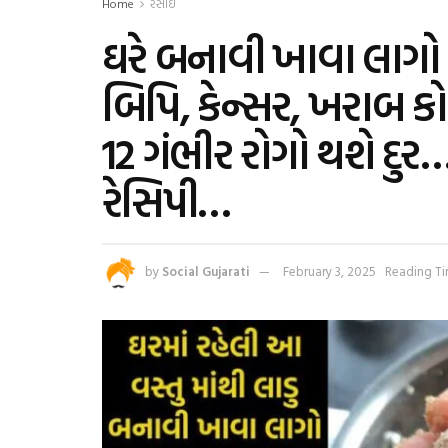
Home
રસોઈ
ઘરે બનાવી ખાવા લાગો 
બિપિ, કેન્સર, ખરાબ કોલ
12 ગંભીર રોગો થશે દ
રેસિપી…
by
Social Gujarati
February 3, 2025
Reading Ti