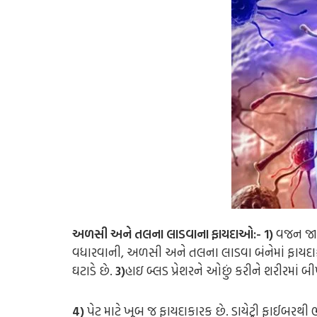
અળસી અને તલના લાડવાના ફાયદાઓ:- 1)
વજન જાળ
વધારવાની, અળસી અને તલના લાડવા બંનેમાં ફાયદા
ઘટાડે છે.
3)
હાઇ બ્લડ પ્રેશરને ઓછું કરીને શરીરમાં બ
4)
પેટ માટે ખૂબ જ ફાયદાકારક છે. ડાયેટ્રી ફાઈબરથી