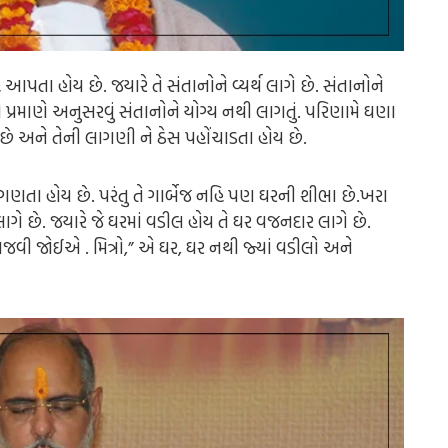
આપતા હોય છે. જયારે તે સંતાનોને વ્યર્થ લાગે છે. સંતાનોને
ો પ્રમાણે અનુસરવું સંતાનોને યોગ્ય નથી લાગતું. પરિણામે ઘણા
ય છે અને તેની લાગણી ને ઠેસ પહોંચાડતા હોય છે.
ણતા હોય છે. પરંતુ તે ગાર્બેજ નહિ પણ ઘરની શીભા છે.ખરા
 લાગે છે. જયારે જે ઘરમાં વડીલ હોય તે ઘર વજનદાર લાગે છે.
જવી જોઈએ . મિત્રો,” એ ઘર, ઘર નથી જ્યાં વડીલો અને