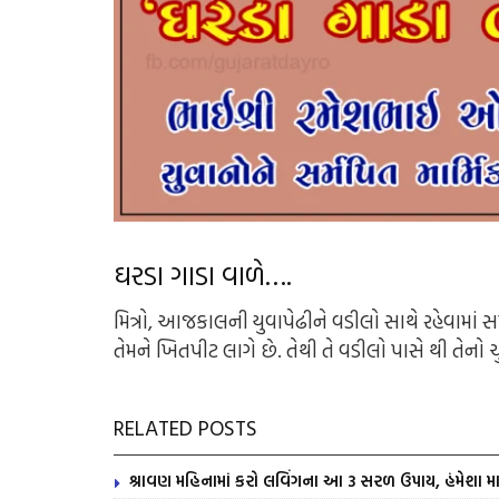
ઘરડા ગાડા વાળે….
મિત્રો, આજકાલની યુવાપેઢીને વડીલો સાથે રહેવામાં
તેમને ખિતપીટ લાગે છે. તેથી તે વડીલો પાસે થી તેનો 
RELATED POSTS
શ્રાવણ મહિનામાં કરો લવિંગના આ 3 સરળ ઉપાય, હંમેશા મા