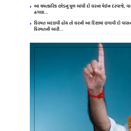
આ ચમત્કારિક છોડનું મૂળ બાંધી દો ઘરના મેઈન દરવાજે, વાસ
ઢગલા…
કિસ્મત બદલવી હોય તો ઘરની આ દિશામાં લગાવી દો વાંસ
કિસ્મતની બારી…