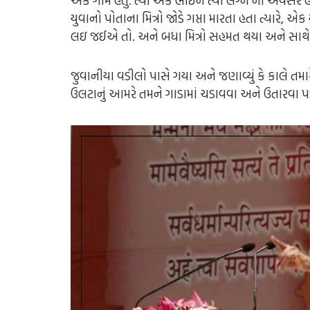
એક ગામ હતું. ત્યાં એક ભાઈને ત્યાં લગ્ન નો અવસર હત
યુવાનો પોતાના મિત્રો જોડે ગપ્તા મારતા હતા ત્યારે,
લઇ જઈએ તો. અને બધા મિત્રો સહમત થયા અને સાથે 
જુવાનીયા વડીલો પાસે ગયા અને જણાવ્યું કે કાલે તમા
ઉલટાનું આમરે તમને ગાડામાં ચડાવવા અને ઉતારવા પડ