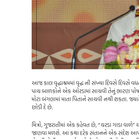
આજ કાલ વૃદ્ધાશ્રમમાં વૃદ્ધ ની સંખ્યા દિવસે દિવસે
પાચ બાળકોને એક ઓરડામાં સાચવી તેનું ભારણ પોષણ કર
મોટા બંગલામાં માતા પિતાને સાચવી નથી શકતા. જયારે
છોડી દે છે.
મિત્રો, ગુજરાતીમાં એક કહેવત છે, “ ઘરડા ગાડા વાળે”
જાણવા મળશે. આ કથા દરેક સંતાનને એક સંદેશ આપી