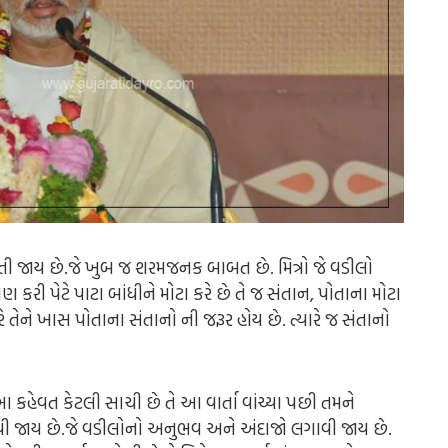
 વધતી જાય છે.જે ખુબ જ શરમજનક બાબત છે. મિત્રો જે વડીલો
ી પેટે પાટા બાંધીને મોટા કરે છે તે જ સંતાન, પોતાના મોટા
 તેને ખાસ પોતાના સંતાનો ની જરૂર હોય છે. ત્યારે જ સંતાનો
 આ કહેવત કેટલી સાચી છે તે આ વાર્તા વાંચ્યા પછી તમને
 જાય છે.જે વડીલોનો અનુભવ અને અંદાજો લગાવી જાય છે.