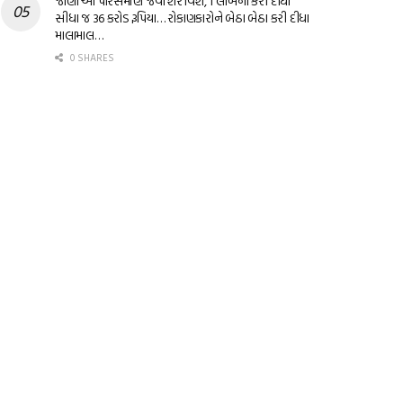
જાણો આ પારસમણિ જેવા શેર વિશે, 1 લાખના કરી દીધા
સીધા જ 36 કરોડ રૂપિયા… રોકાણકારોને બેઠા બેઠા કરી દીધા
માલામાલ…
0 SHARES