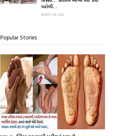
કિસ્સો… જાણીને આંખો થઇ જશે
પહોળી…
MAY 29, 2023
Popular Stories