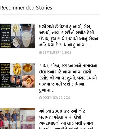
Recommended Stories
મળી ગયો છે પેટમાં દુઃખાવો, ગેસ,
અપચો, તાવ, શરદીનો સચોટ દેશી
ઉપાય, દૂધ સાથે 1 ચમચી આનું સેવન
નહિ થવા દે સાંધાના દુઃખાવા….
SEPTEMBER 16, 2022
સાંધા, સોજા, જકડન અને તણાવના
ઈલાજના માટે ખાવા ખાવા લાગો
રસોડાની આ વસ્તુઓ, વગર દવાએ
મફતમાં જ મટી જશે સાંધાના
દુખાવા….
DECEMBER 28, 2023
ગમે ત્યાં 2000 હજારની નોટ
વટાવતા પહેલા વાંચી લેજો
અમદાવાદનો આ લાલબત્તી સમાન