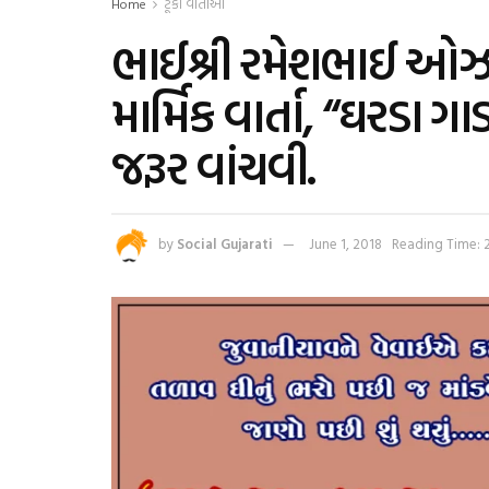
Home
ટૂંકી વાર્તાઓ
ભાઈશ્રી રમેશભાઈ ઓઝા
માર્મિક વાર્તા, “ઘરડા ગ
જરૂર વાંચવી.
by
Social Gujarati
June 1, 2018
Reading Time: 