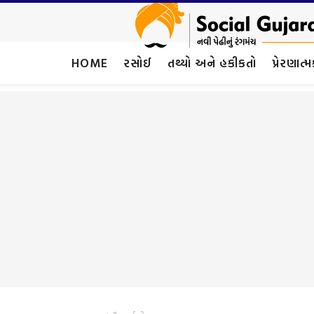
HOME
રસોઈ
તથ્યો અને હકીકતો
પ્રેરણાત્