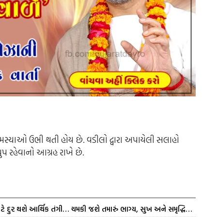
 સમસ્યાઓ ઉભી થતી હોય છે. વડીલો દ્વારા અપાયેલી સલાહો
ચુપ રહેવાનો આગ્રહ રાખે છે.
ટે દુર થશે આર્થિક તંગી… ચમકી જશે તમારું ભાગ્ય, સુખ અને સમૃદ્ધિ…