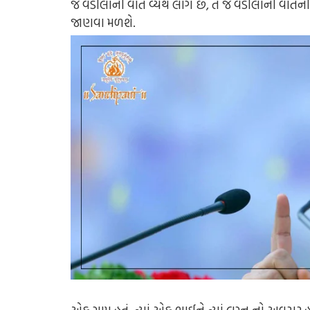
જે વડીલોની વાત વ્યર્થ લાગે છે, તે જ વડીલોની વાતની
જાણવા મળશે.