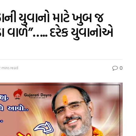
ની યુવાનો માટે ખુબ જ
ાડા વાળે”….. દરેક યુવાનોએ
0
2 mins read