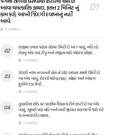
પગના તળિયા ઘસવાથી શરીરમાં થાય છે
આવા ચમત્કારિક ફાયદા, ફક્ત 2 મિનિટ નું
કામ કરો, આખી જિંદગી દવાખાનું નહીં
આવે.
0 SHARES
ભજીયા તળતા પહેલા તેલમાં ઉમેરી દો આ 1 વસ્તુ, નહિ રહે
તેલનું એક પણ ટીપું અને ભજીયા થશે એકદમ સોફ્ટ…
0 SHARES
રોટલી નરમ ન બનતી હોય તો લોટ બાંધતા સમયે ઉમેરી દો
આ એક વસ્તુ, રોટલી થશે ફટાફટ, સોફ્ટ અને એકદમ
ફૂલીને દડા જેવી…
0 SHARES
તુલસીના છોડ પર પાણીમાં મિક્સ કરીને છાંટી દો આ એક
વસ્તુ, સુકાશે પણ નહિ અને બધી જીવાત પણ ભાગી જશે. ઘરે
જ બનાવો કીટનાશક…
0 SHARES