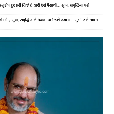
્તુદોષ દુર કરી તિજોરી ભરી દેશે પૈસાથી… સુખ, સમૃદ્ધિના થશે
નો છોડ, સુખ, સમૃદ્ધિ અને ધનના થઈ જશે ઢગલા… ખુલી જશે તમારા