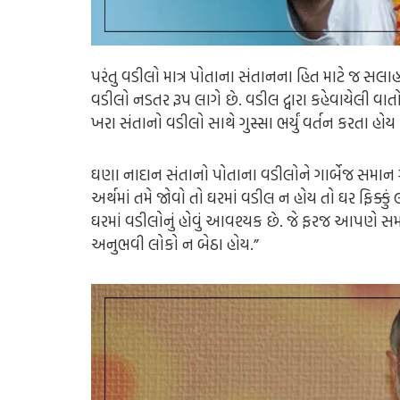
પરંતુ વડીલો માત્ર પોતાના સંતાનના હિત માટે જ સલાહ 
વડીલો નડતર રૂપ લાગે છે. વડીલ દ્વારા કહેવાયેલી વાત
ખરા સંતાનો વડીલો સાથે ગુસ્સા ભર્યું વર્તન કરતા હો
ઘણા નાદાન સંતાનો પોતાના વડીલોને ગાર્બેજ સમાન ગ
અર્થમાં તમે જોવો તો ઘરમાં વડીલ ન હોય તો ઘર ફિક્કું
ઘરમાં વડીલોનું હોવું આવશ્યક છે. જે ફરજ આપણે સમ
અનુભવી લોકો ન બેઠા હોય.”