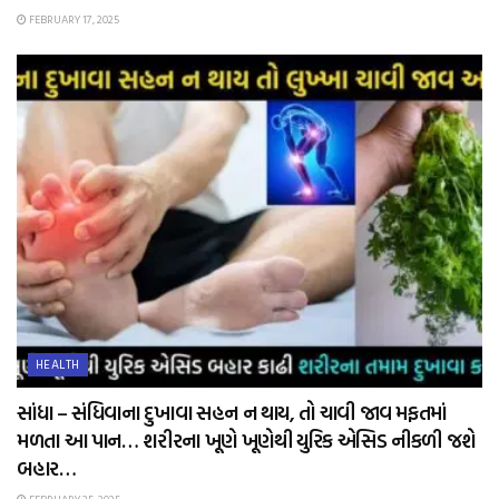
FEBRUARY 17, 2025
HEALTH
સાંધા – સંધિવાના દુખાવા સહન ન થાય, તો ચાવી જાવ મફતમાં
મળતા આ પાન… શરીરના ખૂણે ખૂણેથી યુરિક એસિડ નીકળી જશે
બહાર…