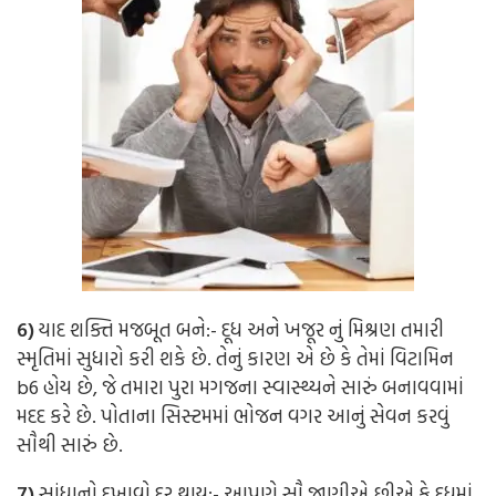
6)
યાદ શક્તિ મજબૂત બને:-
દૂધ અને ખજૂર નું મિશ્રણ તમારી
સ્મૃતિમાં સુધારો કરી શકે છે. તેનું કારણ એ છે કે તેમાં વિટામિન
b6 હોય છે, જે તમારા પુરા મગજના સ્વાસ્થ્યને સારું બનાવવામાં
મદદ કરે છે. પોતાના સિસ્ટમમાં ભોજન વગર આનું સેવન કરવું
સૌથી સારું છે.
7)
સાંધાનો દુખાવો દૂર થાય:-
આપણે સૌ જાણીએ છીએ કે દૂધમાં