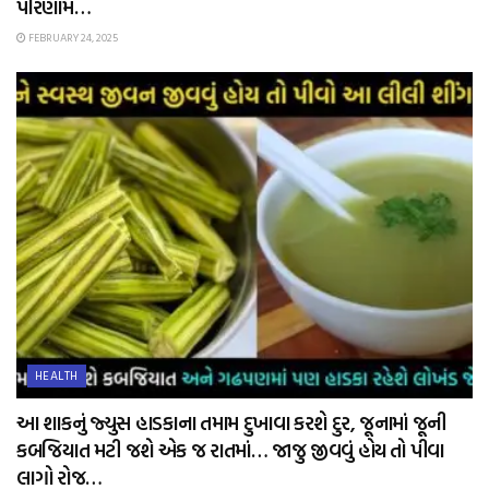
પરિણામ…
FEBRUARY 24, 2025
HEALTH
આ શાકનું જ્યુસ હાડકાના તમામ દુખાવા કરશે દુર, જૂનામાં જૂની
કબજિયાત મટી જશે એક જ રાતમાં… જાજુ જીવવું હોય તો પીવા
લાગો રોજ…