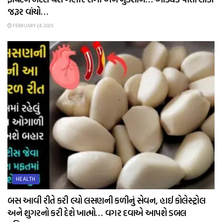
જરૂર વાંચો…
FEBRUARY 24, 2025
HEALTH
બસ આવી રીતે કરી લ્યો લસણની કળીનું સેવન, હાઈ કોલેસ્ટ્રોલ
અને શુગરનો કરી દેશે ખાત્મો… વગર દવાએ આપશે ડબલ