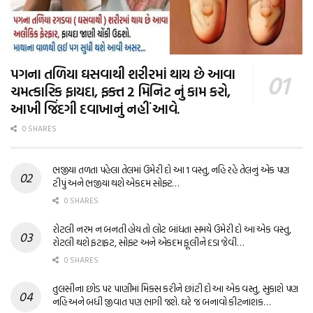
પગના તળિયા ઘસવાથી શરીરમાં થાય છે આવા
ચમત્કારિક ફાયદા, ફક્ત 2 મિનિટ નું કામ કરો,
આખી જિંદગી દવાખાનું નહીં આવે.
0 SHARES
ભજીયા તળતા પહેલા તેલમાં ઉમેરી દો આ 1 વસ્તુ, નહિ રહે તેલનું એક પણ
ટીપું અને ભજીયા થશે એકદમ સોફ્ટ…
0 SHARES
રોટલી નરમ ન બનતી હોય તો લોટ બાંધતા સમયે ઉમેરી દો આ એક વસ્તુ,
રોટલી થશે ફટાફટ, સોફ્ટ અને એકદમ ફૂલીને દડા જેવી…
0 SHARES
તુલસીના છોડ પર પાણીમાં મિક્સ કરીને છાંટી દો આ એક વસ્તુ, સુકાશે પણ
નહિ અને બધી જીવાત પણ ભાગી જશે. ઘરે જ બનાવો કીટનાશક…