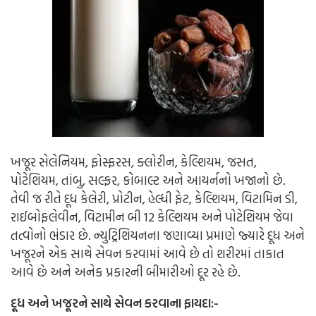
ખજૂર સેલેનિયમ, ફોસ્ફરસ, ક્લોરીન, કેલ્શિયમ, જસત,
પોટેશિયમ, તાંબુ, સલ્ફર, કોબાલ્ટ અને આયર્નનો ખજાનો છે.
તેવી જ રીતે દૂધ કેલેરી, પ્રોટીન, હેલ્ધી ફેટ, કેલ્શિયમ, વિટામિન ડી,
રાઈબોફલેવીન, વિટામીન બી 12 કેલ્શિયમ અને પોટેશિયમ જેવા
તત્વોનો ભંડાર છે. ન્યુટ્રિશિયનના જણાવ્યા પ્રમાણે જ્યારે દૂધ અને
ખજૂરને એક સાથે સેવન કરવામાં આવે છે તો શરીરમાં તાકાત
આવે છે અને અનેક પ્રકારની બીમારીઓ દૂર રહે છે.
દૂધ અને ખજૂરને સાથે સેવન કરવાના ફાયદા:-