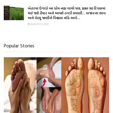
ખેતરમાં ઉગાડો આ ધોમ નફા વાળો પાક, ફક્ત 90 દિવસમાં
થઈ જશે તૈયાર અને આપશે તગડી કમાણી… બજારના ભાવ
અને વેલ્યુ જાણીને વિશ્વાસ નહિ આવે…
AUGUST 21, 2022
Popular Stories