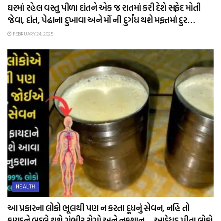
ઘરમાં રહેલ વસ્તુ પીળા દાંતને એક જ રાતમાં કરી દેશે સફેદ મોતી
જેવા, દાંત, પેઢાના દુખાવા અને મોં ની દુર્ગંધ થશે મફતમાં દુર…
FEBRUARY 24, 2025
HEALTH
આ પ્રકારના લોકો ભૂલથી પણ ન કરતા દૂધનું સેવન, નહિ તો
ફાયદને બદલે થશે ગંભીર રોગો અને નુકશાન… આડેધડ પીતા લોકો