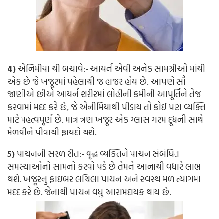
4)
એનિમીયા થી બચાવે:-
આયર્ન એવી અનેક સામગ્રીઓ માંથી
એક છે જે ખજૂરમાં પહેલાથી જ હાજર હોય છે. આપણે સૌ
જાણીએ છીએ આયર્ન શરીરમાં લોહીની કમીની આપૂર્તિને તેજ
કરવામાં મદદ કરે છે, જે એનીમિયાથી પીડાય તો કોઈ પણ વ્યક્તિ
માટે મહત્વપૂર્ણ છે. માત્ર ત્રણ ખજૂર એક ગ્લાસ ગરમ દૂધની સાથે
મેળવીને પીવાથી ફાયદો થશે.
5)
પાચનની સરળ રીત:-
વૃદ્ધ વ્યક્તિને પાચન સંબંધિત
સમસ્યાઓનો સામનો કરવો પડે છે તેમને આનાથી વધારે લાભ
થશે. ખજૂરનું ફાઇબર લચિલા પાચન અને સ્વસ્થ મળ ત્યાગમાં
મદદ કરે છે. જેનાથી પાચન વધુ આરામદાયક થાય છે.