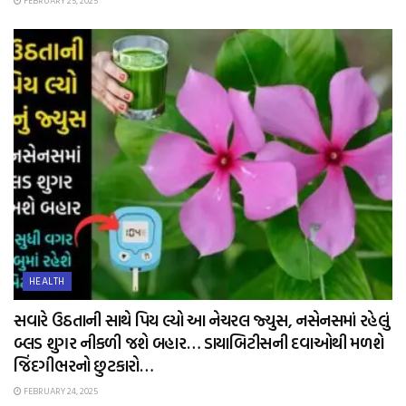
FEBRUARY 25, 2025
HEALTH
સવારે ઉઠતાની સાથે પિય લ્યો આ નેચરલ જ્યુસ, નસેનસમાં રહેલું
બ્લડ શુગર નીકળી જશે બહાર… ડાયાબિટીસની દવાઓથી મળશે
જિંદગીભરનો છુટકારો…
FEBRUARY 24, 2025