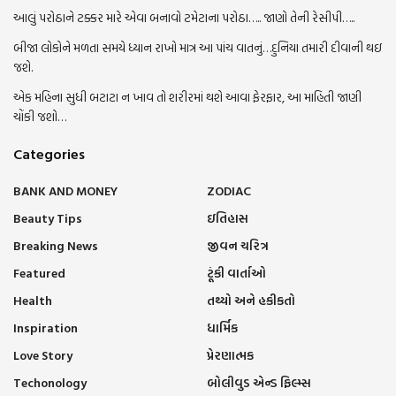
આલું પરોઠાને ટક્કર મારે એવા બનાવો ટમેટાના પરોઠા….. જાણો તેની રેસીપી…..
બીજા લોકોને મળતા સમયે ધ્યાન રાખો માત્ર આ પાંચ વાતનું…દુનિયા તમારી દીવાની થઇ
જશે.
એક મહિના સુધી બટાટા ન ખાવ તો શરીરમાં થશે આવા ફેરફાર, આ માહિતી જાણી
ચોંકી જશો…
Categories
BANK AND MONEY
ZODIAC
Beauty Tips
ઇતિહાસ
Breaking News
જીવન ચરિત્ર
Featured
ટૂંકી વાર્તાઓ
Health
તથ્યો અને હકીકતો
Inspiration
ધાર્મિક
Love Story
પ્રેરણાત્મક
Techonology
બોલીવુડ એન્ડ ફિલ્મ્સ