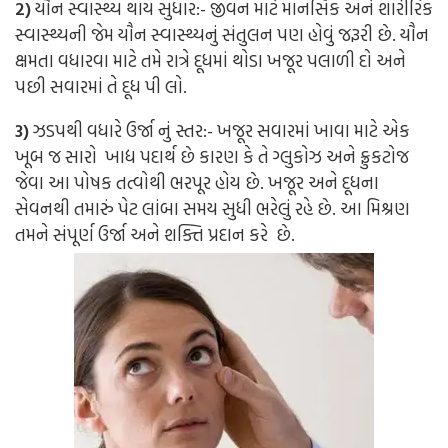
2)
યૌન સ્વાસ્થ્ય થાય સુધાર:-
જીવન માટે માનસિક અને શારીરિક
સ્વાસ્થ્યની જેમ યૌન સ્વાસ્થ્યનું સંતુલન પણ હોવું જરૂરી છે. યૌન
ક્ષમતા વધારવા માટે તમે રાત્રે દૂધમાં થોડા ખજૂર પલાળી દો અને
પછી સવારમાં તે દૂધ પી લો.
3)
ઝડપથી વધારે ઉર્જા નું સ્તર:-
ખજૂર સવારમાં ખાવા માટે એક
ખૂબ જ સારો ખાદ્ય પદાર્થ છે કારણ કે તે ગ્લુકોઝ અને ફ્રુકટોજ
જેવા આ પોષક તત્વોથી ભરપૂર હોય છે. ખજૂર અને દૂધના
સેવનથી તમારું પેટ લાંબા સમય સુધી ભરેલું રહે છે. આ મિશ્રણ
તમને સંપૂર્ણ ઉર્જા અને શક્તિ પ્રદાન કરે છે.