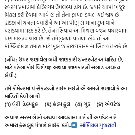
સ્વસ્થ પ્રમાણમાં કેલ્શિયમ ઉપલબ્ધ હોય છે. જ્યારે આમાં ખજૂર
મિક્સ કરી દેવામાં આવે છે તો તેના ફાયદા ડબલ થઈ જાય છે.
હાડકાની ઘનતા વધારીને આ આ પીણું સાંધાના દુખાવાને
ઘટાડવામાં મદદ કરે છે. તેના સિવાય આ મિશ્રણ વજન વધારવામાં
પણ મદદરૂપ થાય છે. જો તમે દુબળા પાતળા હોવ તો આ
કોમ્બિનેશન તમારા માટે ખૂબ જ ફાયદાકારક સાબિત થઈ શકે છે.
(નોંધ : ઉપર જણાવેલ બધી જાણકારી ઈન્ટરનેટ આધારિત છે,
માટે પહેલા કોઈ વિશેષજ્ઞ અથવા જાણકારની સલાહ અવશ્ય
લેવી.)
તમે કોમેન્ટમાં ૫ સેકન્ડનો ટાઈમ લઈને એ અમને જણાવો કે આ
માહિતી કેવી લાગી
(૧) વેરી હેલ્પફુલ (૨) હેલ્પ ફૂલ (૩) ગુડ (૪) એવરેજ
અવાજ સરસ લેખો અથવા આવનારા પાર્ટ ની અપડેટ માટે
અમારા ફેસબુક પેજને લાઈક
કરો..
સોશિયલ ગુજરાતી