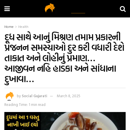
Home
Health
દૂધ સાથે આનું મિશ્રણ તમામ પ્રકારની
પ્રજનન સમસ્યાઓ દુર કરી વધારી દેશે
તાકાત અને લોહીનું પ્રમાણ…
આજીવન નહિ હાડકા અને સાંધાના
દુખાવા…
by
Social Gujarati
March 8, 2025
Reading Time: 1 min read