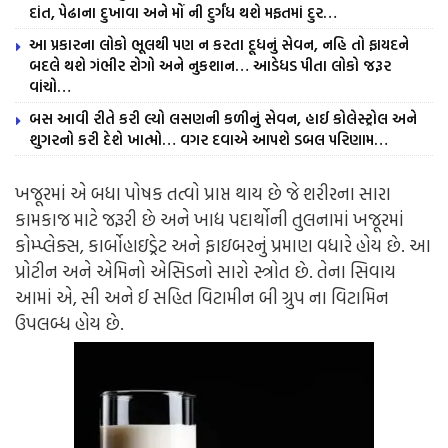
દાંત, પેઢાના દુખાવા અને મોં ની દુર્ગંધ થશે મફતમાં દુર…
આ પ્રકારના લોકો ભૂલથી પણ ન કરતા દૂધનું સેવન, નહિ તો ફાયદને
બદલે થશે ગંભીર રોગો અને નુકશાન… આડેધડ પીતા લોકો જરૂર
વાંચો…
બસ આવી રીતે કરી લ્યો લસણની કળીનું સેવન, હાઈ કોલેસ્ટ્રોલ અને
શુગરનો કરી દેશે ખાત્મો… વગર દવાએ આપશે ડબલ પરિણામ…
ખજૂરમાં એ બધા પોષક તત્વો પ્રાપ્ત થાય છે જે શરીરના સારા
કામકાજ માટે જરૂરી છે અને ખાદ્ય પદાર્થોની તુલનામાં ખજૂરમાં
કોમ્પ્લેક્સ, કાર્બોહાઇડ્રેટ અને ફાઇબરનું પ્રમાણ વધારે હોય છે. આ
પ્રોટીન અને એમિનો એસિડનો સારો સ્ત્રોત છે. તેના સિવાય
આમાં એ, સી અને ઈ સહિત વિટામીન બી ગ્રુપ ના વિટામિન
ઉપલબ્ધ હોય છે.