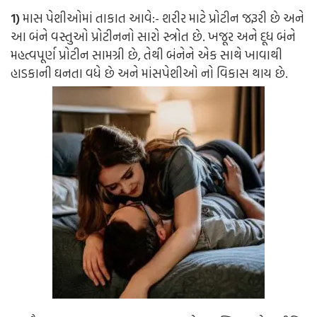
1)
માસ પેશીઓમાં તાકાત આવે:-
શરીર માટે પ્રોટીન જરૂરી છે અને
આ બંને વસ્તુઓ પ્રોટીનનો સારો સ્ત્રોત છે. ખજૂર અને દૂધ બંને
મહત્વપૂર્ણ પ્રોટીન સામગ્રી છે, તેથી બંનેને એક સાથે ખાવાથી
હાડકાની ઘનતા વધે છે અને માંસપેશીઓ નો વિકાસ થાય છે.