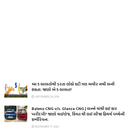
આ 5 બાબતોથી ડરતા લોકો કદી પણ અમીર નથી બની
શકતા. જાણો એ 5 બાબત?
SEPTEMBER 28, 2019
Baleno CNG v/s. Glanza CNG | બન્ને માંથી કઈ કાર
ખરીદવી? જાણો માઈલેજ, કિંમત થી લઈ બીજા ફિચર્ચ વચ્ચેની
કમ્પૅરિઝન.
NOVEMBER 17, 2022