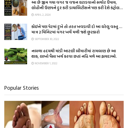
આ છે જીમ ગયા વગર જ વજન ઘટાડવાનો સચોટ ઉપાય,
લોહીની ઉણપને દુર કરી ડાયાબિટીસને પણ કરી દેશે કંટ્રોલ…
APRIL 2, 2024
કોઈને પણ પેટમાં દુખે તો તરત ખવડાવી દો આ ઘરેલુ વસ્તુ …
માત્ર 2 મિનિટમાં વગર ખર્ચે મળી જશે છુટકારો
SEPTEMBER 30, 2022
નબળા હૃદયથી માંડી આટલી બીમારીમાં રામબાણ છે આ
શાક, લાખો પૈસા ખર્ચ કરવા છતાં નહિ મળે આ ફાયદાઓ.
NOVEMBER 1, 2022
Popular Stories