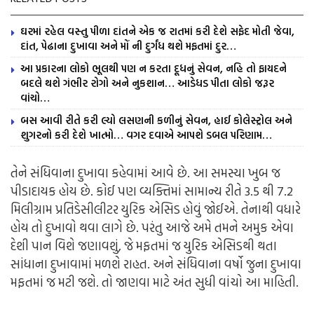
ઘરમાં રહેલ વસ્તુ પીળા દાંતને એક જ રાતમાં કરી દેશે સફેદ મોતી જેવા,
દાંત, પેઢાના દુખાવા અને મોં ની દુર્ગંધ થશે મફતમાં દુર…
આ પ્રકારના લોકો ભૂલથી પણ ન કરતા દૂધનું સેવન, નહિ તો ફાયદને
બદલે થશે ગંભીર રોગો અને નુકશાન… આડેધડ પીતા લોકો જરૂર
વાંચો…
બસ આવી રીતે કરી લ્યો લસણની કળીનું સેવન, હાઈ કોલેસ્ટ્રોલ અને
શુગરનો કરી દેશે ખાત્મો… વગર દવાએ આપશે ડબલ પરિણામ…
તેને સંધિવાના દુખાવા કહેવામાં આવે છે. આ સમસ્યા ખુબ જ
પીડાદાયક હોય છે. કોઈ પણ વ્યક્તિમાં સામાન્ય રીતે 3.5 થી 7.2
મિલીગ્રામ પ્રતિડેસીલીટર યુરિક એસિડ હોવું જોઈએ. તેનાથી વધારે
હોય તો દુખાવો થવા લાગે છે. પરંતુ આજે અમે તમને અમુક એવા
દેશી પાન વિશે જણાવશું, જે મફતમાં જ યુરિક એસિડથી થતા
સાંધાના દુખાવામાં મળશે રાહત. અને સંધિવાના વર્ષો જુના દુખાવા
મફતમાં જ મટી જશે. તો જાણવા માટે અંત સુધી વાંચો આ માહિતી.