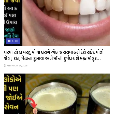
HEALTH
ઘરમાં રહેલ વસ્તુ પીળા દાંતને એક જ રાતમાં કરી દેશે સફેદ મોતી
જેવા, દાંત, પેઢાના દુખાવા અને મોં ની દુર્ગંધ થશે મફતમાં દુર…
FEBRUARY 24, 2025