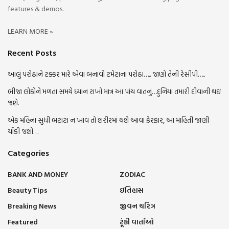
features & demos.
LEARN MORE »
Recent Posts
આલું પરોઠાને ટક્કર મારે એવા બનાવો ટમેટાના પરોઠા….. જાણો તેની રેસીપી…..
બીજા લોકોને મળતા સમયે ધ્યાન રાખો માત્ર આ પાંચ વાતનું…દુનિયા તમારી દીવાની થઇ
જશે.
એક મહિના સુધી બટાટા ન ખાવ તો શરીરમાં થશે આવા ફેરફાર, આ માહિતી જાણી
ચોંકી જશો…
Categories
BANK AND MONEY
ZODIAC
Beauty Tips
ઇતિહાસ
Breaking News
જીવન ચરિત્ર
Featured
ટૂંકી વાર્તાઓ