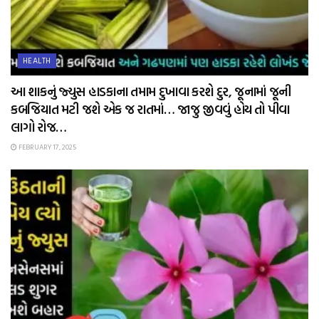
HEALTH
આ શાકનું જ્યુસ હાડકાના તમામ દુખાવા કરશે દુર, જૂનામાં જૂની
કબજિયાત મટી જશે એક જ રાતમાં… જાજુ જીવવું હોય તો પીવા
લાગો રોજ…
FEBRUARY 17, 2025