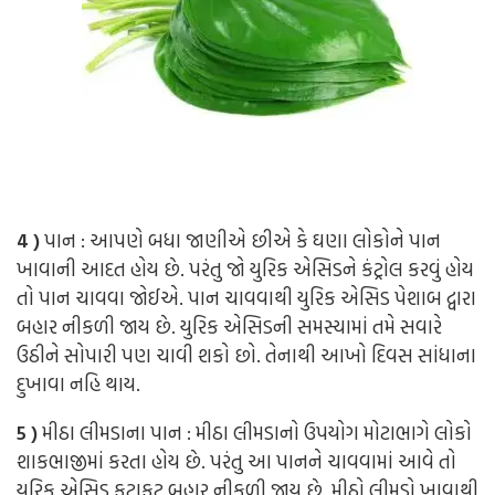
4 )
પાન : આપણે બધા જાણીએ છીએ કે ઘણા લોકોને પાન
ખાવાની આદત હોય છે. પરંતુ જો યુરિક એસિડને કંટ્રોલ કરવું હોય
તો પાન ચાવવા જોઈએ. પાન ચાવવાથી યુરિક એસિડ પેશાબ દ્વારા
બહાર નીકળી જાય છે. યુરિક એસિડની સમસ્યામાં તમે સવારે
ઉઠીને સોપારી પણ ચાવી શકો છો. તેનાથી આખો દિવસ સાંધાના
દુખાવા નહિ થાય.
5 )
મીઠા લીમડાના પાન : મીઠા લીમડાનો ઉપયોગ મોટાભાગે લોકો
શાકભાજીમાં કરતા હોય છે. પરંતુ આ પાનને ચાવવામાં આવે તો
યુરિક એસિડ ફટાફટ બહાર નીકળી જાય છે. મીઠો લીમડો ખાવાથી