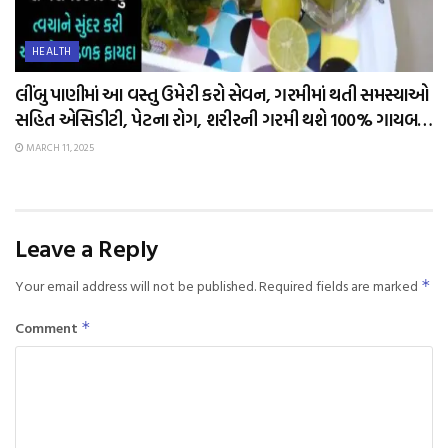
HEALTH
લીંબુ પાણીમાં આ વસ્તુ ઉમેરી કરો સેવન, ગરમીમાં થતી સમસ્યાઓ
સહિત એસિડીટી, પેટના રોગ, શરીરની ગરમી થશે 100% ગાયબ…
MARCH 11, 2025
Leave a Reply
Your email address will not be published.
Required fields are marked
*
Comment
*