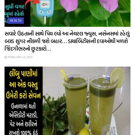
HEALTH
સવારે ઉઠતાની સાથે પિય લ્યો આ નેચરલ જ્યુસ, નસેનસમાં રહેલું
બ્લડ શુગર નીકળી જશે બહાર… ડાયાબિટીસની દવાઓથી મળશે
જિંદગીભરનો છુટકારો…
FEBRUARY 24, 2025