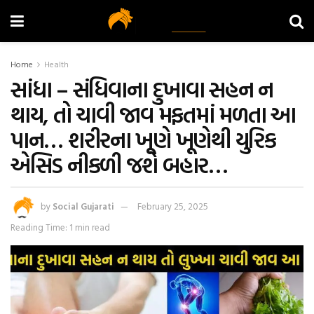
Home
Health
સાંધા – સંધિવાના દુખાવા સહન ન
થાય, તો ચાવી જાવ મફતમાં મળતા આ
પાન… શરીરના ખૂણે ખૂણેથી યુરિક
એસિડ નીકળી જશે બહાર…
by
Social Gujarati
February 25, 2025
Reading Time: 1 min read