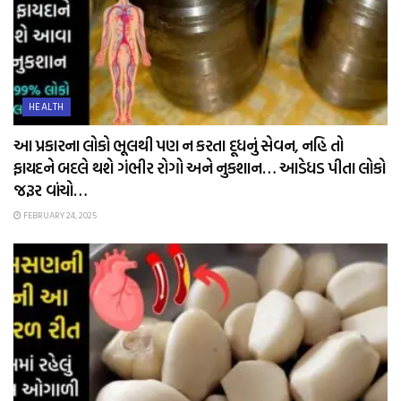
HEALTH
આ પ્રકારના લોકો ભૂલથી પણ ન કરતા દૂધનું સેવન, નહિ તો
ફાયદને બદલે થશે ગંભીર રોગો અને નુકશાન… આડેધડ પીતા લોકો
જરૂર વાંચો…
FEBRUARY 24, 2025