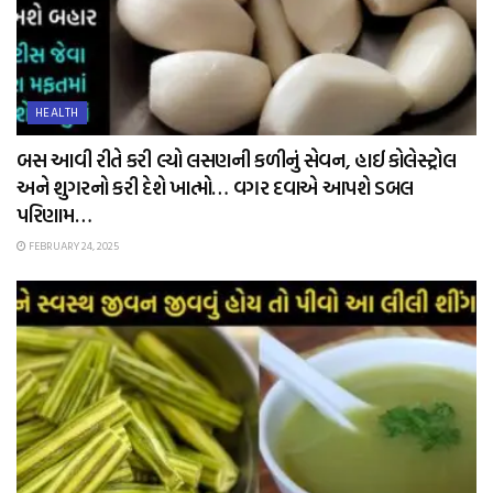
HEALTH
બસ આવી રીતે કરી લ્યો લસણની કળીનું સેવન, હાઈ કોલેસ્ટ્રોલ
અને શુગરનો કરી દેશે ખાત્મો… વગર દવાએ આપશે ડબલ
પરિણામ…
FEBRUARY 24, 2025