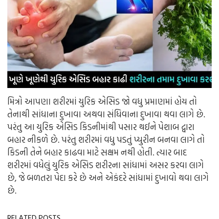
મિત્રો આપણા શરીરમાં યુરિક એસિડ જો વધુ પ્રમાણમાં હોય તો
તેનાથી સાંધાના દુખાવા અથવા સંધિવાના દુખાવા થવા લાગે છે.
પરંતુ આ યુરિક એસિડ કિડનીમાંથી પસાર થઈને પેશાબ દ્વારા
બહાર નીકળે છે. પરંતુ શરીરમાં વધુ પડતું પ્યુરીન બનવા લાગે તો
કિડની તેને બહાર કાઢવા માટે સક્ષમ નથી હોતી. ત્યાર બાદ
શરીરમાં વધેલું યુરિક એસિડ શરીરના સાંધામાં અસર કરવા લાગે
છે, જે બળતરા પેદા કરે છે અને એકંદરે સાંધામાં દુખાવો થવા લાગે
છે.
RELATED POSTS