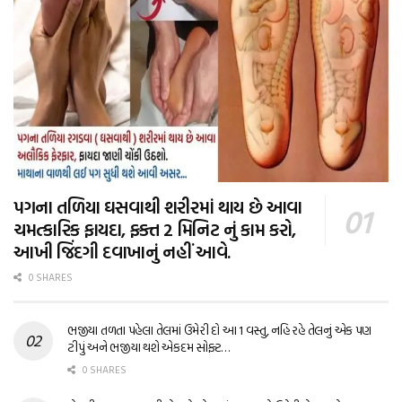
પગના તળિયા ઘસવાથી શરીરમાં થાય છે આવા
ચમત્કારિક ફાયદા, ફક્ત 2 મિનિટ નું કામ કરો,
આખી જિંદગી દવાખાનું નહીં આવે.
0 SHARES
ભજીયા તળતા પહેલા તેલમાં ઉમેરી દો આ 1 વસ્તુ, નહિ રહે તેલનું એક પણ
ટીપું અને ભજીયા થશે એકદમ સોફ્ટ…
0 SHARES