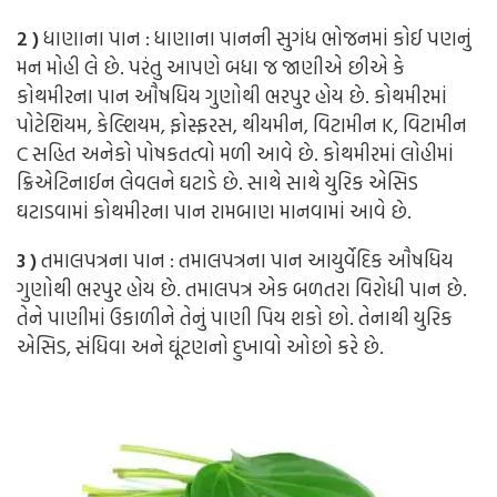
2 )
ધાણાના પાન : ધાણાના પાનની સુગંધ ભોજનમાં કોઈ પણનું
મન મોહી લે છે. પરંતુ આપણે બધા જ જાણીએ છીએ કે
કોથમીરના પાન ઔષધિય ગુણોથી ભરપુર હોય છે. કોથમીરમાં
પોટેશિયમ, કેલ્શિયમ, ફોસ્ફરસ, થીયમીન, વિટામીન K, વિટામીન
C સહિત અનેકો પોષકતત્વો મળી આવે છે. કોથમીરમાં લોહીમાં
ક્રિએટિનાઈન લેવલને ઘટાડે છે. સાથે સાથે યુરિક એસિડ
ઘટાડવામાં કોથમીરના પાન રામબાણ માનવામાં આવે છે.
3 )
તમાલપત્રના પાન : તમાલપત્રના પાન આયુર્વેદિક ઔષધિય
ગુણોથી ભરપુર હોય છે. તમાલપત્ર એક બળતરા વિરોધી પાન છે.
તેને પાણીમાં ઉકાળીને તેનું પાણી પિય શકો છો. તેનાથી યુરિક
એસિડ, સંધિવા અને ઘૂંટણનો દુખાવો ઓછો કરે છે.