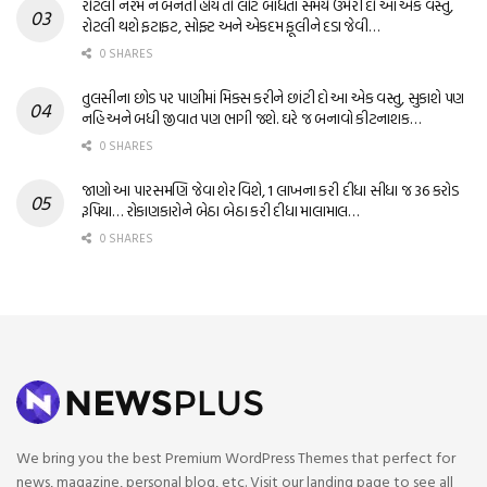
રોટલી નરમ ન બનતી હોય તો લોટ બાંધતા સમયે ઉમેરી દો આ એક વસ્તુ,
રોટલી થશે ફટાફટ, સોફ્ટ અને એકદમ ફૂલીને દડા જેવી…
0 SHARES
તુલસીના છોડ પર પાણીમાં મિક્સ કરીને છાંટી દો આ એક વસ્તુ, સુકાશે પણ
નહિ અને બધી જીવાત પણ ભાગી જશે. ઘરે જ બનાવો કીટનાશક…
0 SHARES
જાણો આ પારસમણિ જેવા શેર વિશે, 1 લાખના કરી દીધા સીધા જ 36 કરોડ
રૂપિયા… રોકાણકારોને બેઠા બેઠા કરી દીધા માલામાલ…
0 SHARES
We bring you the best Premium WordPress Themes that perfect for
news, magazine, personal blog, etc. Visit our landing page to see all