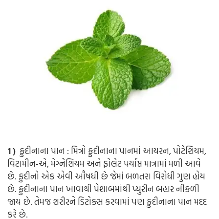
1 )
ફુદીનાના પાન : મિત્રો ફુદીનાના પાનમાં આયરન, પોટેશિયમ,
વિટામીન-એ, મેગ્નેશિયમ અને ફોલેટ પર્યાપ્ત માત્રામાં મળી આવે
છે. ફુદીનો એક એવી ઔષધી છે જેમાં બળતરા વિરોધી ગુણ હોય
છે. ફુદીનાના પાન ખાવાથી પેશાબમાંથી પ્યુરીન બહાર નીકળી
જાય છે. તેમજ શરીરને ડિટોક્સ કરવામાં પણ ફુદીનાના પાન મદદ
કરે છે.