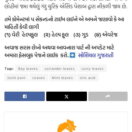
લોહીમાં જમા થયેલું ગંદુ યુરિક એસિડ પેશાબ દ્વારા નીકળી જાય છે.
તમે કોમેન્ટમાં ૫ સેકન્ડનો ટાઈમ લઈને એ અમને જણાવો કે આ
માહિતી કેવી લાગી
(૧) વેરી હેલ્પફુલ (૨) હેલ્પ ફૂલ (૩) ગુડ (૪) એવરેજ
અવાજ સરસ લેખો અથવા આવનારા પાર્ટ ની અપડેટ માટે
અમારા ફેસબુક પેજને લાઈક
કરો..
સોશિયલ ગુજરાતી
Tags:
Bay leaves
coriander leaves
curry leaves
Joint pain
Leaves
Mint leaves
Uric acid