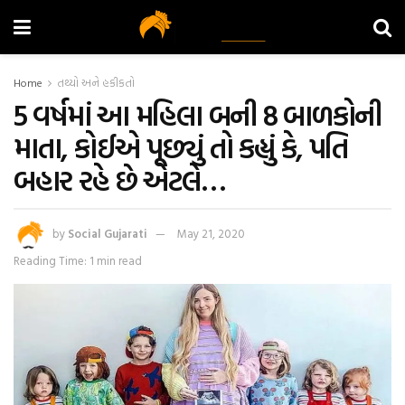
Home
તથ્યો અને હકીકતો
5 વર્ષમાં આ મહિલા બની 8 બાળકોની
માતા, કોઈએ પૂછ્યું તો કહ્યું કે, પતિ
બહાર રહે છે એટલે…
by
Social Gujarati
May 21, 2020
Reading Time: 1 min read