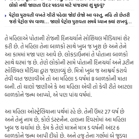
લોકો નથી જાણતા ઉંદર પકડવા માટે પાંજરામાં શું મૂકવું?
પેટ્રોલ પુરાવતી વખતે ઝીરો પહેલા જોઈ લેજો આ વસ્તુ, નહિ તો છેતરી
જશે પેટ્રોલ પંપ વાળા… જાણો પેટ્રોલ પુરાવતા સમયે ધ્યાન ક્યાં રાખવું…
તે મહિલાએ પોતાની રોજની દિનચર્યાને સોશિયલ મીડિયામાં શેર
કરી છે. તે મહિલા તેના બાળકો સાથે ખુબ જ ખુશ છે અને તેને
આ કામમાં મજા પણ આવે છે. લોકડાઉનમાં તે પોતાના બાળકો
સાથે ઘરમાં જ છે. તેણે લોકોની સામે પોતાની દિનચર્યા અને રૂટીન
સોશિયલ મીડિયા દ્વારા જણાવ્યું છે. મિત્રો ખુબ જ આશ્વર્ય કરાવે
તેવી વાત જણાવીએ તો આ મહિલા 5 વર્ષમાં 8 બાળકોની માતા
બની. તો ચાલો જાણીએ કે આ મહિલા એવી તો કેવી રીતે આટલા
બાળકોને જન્મ આપ્યો, એ પણ પાંચ વર્ષમાં.
આ મહિલા ઓસ્ટ્રેલિયાના પર્થમાં રહે છે. તેની ઉંમર 27 વર્ષ છે
અને તેનું નામ છે, કોલે ડંસ્ટનૈન. હાલના દિવસોમાં આ મહિલા
ખુબ જ ચર્ચામાં છે. કેમ કે તેણે માત્રને માત્ર 5 વર્ષની અંદર 6
બાળકોને જન્મ આપી દીધો છે. અને હજુ તેના ગર્ભમાં બે જુડવા