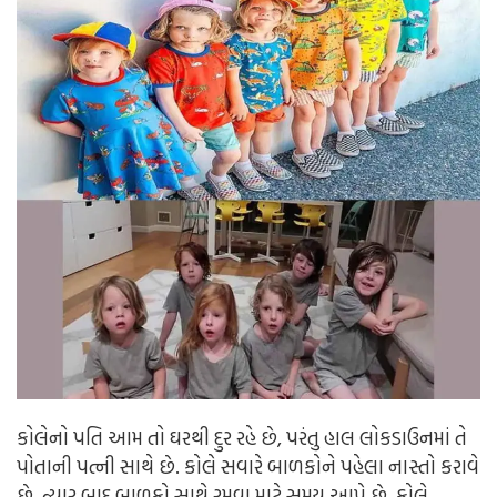
કોલેનો પતિ આમ તો ઘરથી દુર રહે છે, પરંતુ હાલ લોકડાઉનમાં તે
પોતાની પત્ની સાથે છે. કોલે સવારે બાળકોને પહેલા નાસ્તો કરાવે
છે, ત્યાર બાદ બાળકો સાથે રમવા માટે સમય આપે છે. કોલે