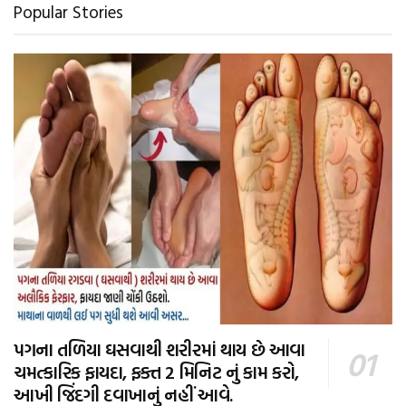
Popular Stories
પગના તળિયા ઘસવાથી શરીરમાં થાય છે આવા
ચમત્કારિક ફાયદા, ફક્ત 2 મિનિટ નું કામ કરો,
આખી જિંદગી દવાખાનું નહીં આવે.