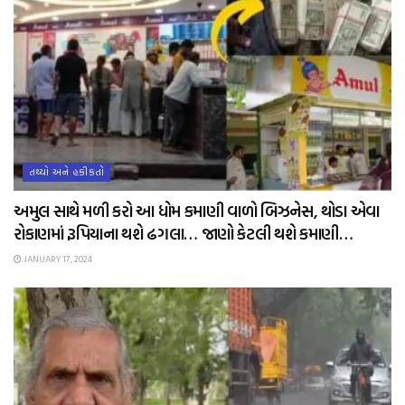
તથ્યો અને હકીકતો
અમુલ સાથે મળી કરો આ ધોમ કમાણી વાળો બિઝનેસ, થોડા એવા
રોકાણમાં રૂપિયાના થશે ઢગલા… જાણો કેટલી થશે કમાણી…
JANUARY 17, 2024