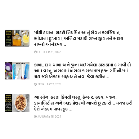
મોંઘી દવાના બદલે નિયમિત આનું સેવન કબજિયાત,
સાંધાના દુઃખાવા, અનિંદ્રા મટાડી લગ્ન જીવનને સદાય
રાખશે આનંદમય…
OCTOBER 21, 2022
કાળા, દાગ વાળા અને જુના થઈ ગયેલા કાંસકામાં લગાવી દો
આ 1 વસ્તુ, ખરાબમાં ખરાબ કાંસકા પણ ફક્ત 2 મિનીટમાં
થઈ જશે એકદમ સાફ અને નવા જેવા ક્લીન…
FEBRUARY 2, 2023
આ સોના કરતા કિંમતી વસ્તુ, કેન્સર, હૃદય, વજન,
ડાયાબિટીસ અને બ્લડ પ્રેશરથી આપશે છુટકારો… મગજ કરી
દેશે એકદમ પાવરફુલ…
JANUARY 15, 2024