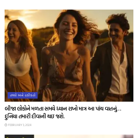
તથ્યો અને હકીકતો
બીજા લોકોને મળતા સમયે ધ્યાન રાખો માત્ર આ પાંચ વાતનું…
દુનિયા તમારી દીવાની થઇ જશે.
FEBRUARY 3, 2024