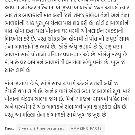
આવતા નવેમ્બર મહિનામાં બે જુડવા બાળકોને જન્મ આપશે ત્યાર
બાદ તે 8 બાળકોની માત બની જશે. તેમજ કોલેએ તેની અને તેના
બાળકોની એક યુટ્યુબ ચેનલ પણ શરૂ કરી છે. કોલે 6 બાળકોની
માતા હોવા છતાં પણ પોતાના ઘર પરથી ઓનલાઈન રમકડાનો
બિઝનેસ કરે છે. પરંતુ લોકડાઉન હોવાથી તે પોતાનો સંપૂર્ણ સમય
તેના બાળકોને જ આપે છે. કોલે એવું જણાવે છે કે, હજુ ઘણા
બાળકો સાથે પોતાનો પરિવાર વધારવા ઈચ્છે છે. કોલેનું કહેવું છે
કે, મારું ઘર અમે મને બાળકોથી ઘેરાયેલા રહેવું પસંદ છે. ખુબ જ
સારું લાગે છે.
કોલે જણાવે છે કે, સાંજે સાડા 4 વાગે એટલે રાતની બધી જ
તૈયારી થવા લાગે છે. અને 8 વાગે એટલે બધા જ બાળકો સુવા માટે
પોતાના બેડરૂમ ચાલ્યા જાય છે. મિત્રો આજના સમયમાં મહિલાઓ
અને પુરુષો માટે એક બાળકને સંભાળવું ખુબ જ મુશ્કેલ હોય છે.
પરંતુ આ મહિલા તેના 6 બાળકો સાથે ખુબ જ ખુશ છે.
Tags:
5 years 8 time pregnant
AMAZING FACTS