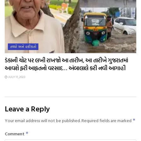
તથ્યો અને હકીકતો
ડંકાની ચોટ પર લખી રાખજો આ તારીખ, આ તારીખે ગુજરાતમાં
આવશે ફરી આફતનો વરસાદ… અંબાલાલે કરી નવી આગાહી
JULY 11, 2023
Leave a Reply
Your email address will not be published.
Required fields are marked
*
Comment
*