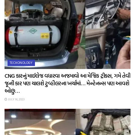
TECHONOLOGY
CNG કારનું માઈલેજ વધારવા અજમાવો આ મેજિક ટ્રીક્સ, ગમે તેવી
જૂની કાર પણ ચાલશે ટુવ્હીલરના ખર્ચામાં… મેન્ટેનન્સ પણ આવશે
ઓછું…
JULY 14, 2023