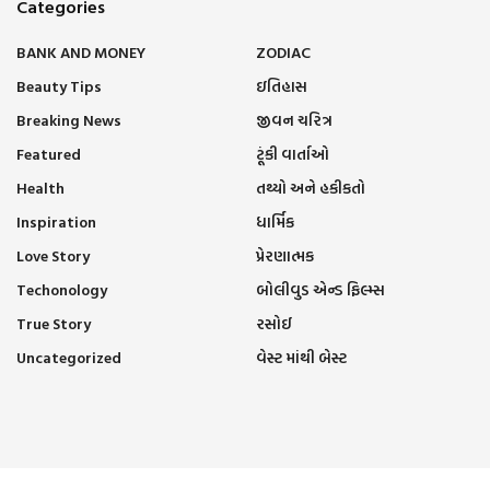
Categories
BANK AND MONEY
ZODIAC
Beauty Tips
ઇતિહાસ
Breaking News
જીવન ચરિત્ર
Featured
ટૂંકી વાર્તાઓ
Health
તથ્યો અને હકીકતો
Inspiration
ધાર્મિક
Love Story
પ્રેરણાત્મક
Techonology
બોલીવુડ એન્ડ ફિલ્મ્સ
True Story
રસોઈ
Uncategorized
વેસ્ટ માંથી બેસ્ટ