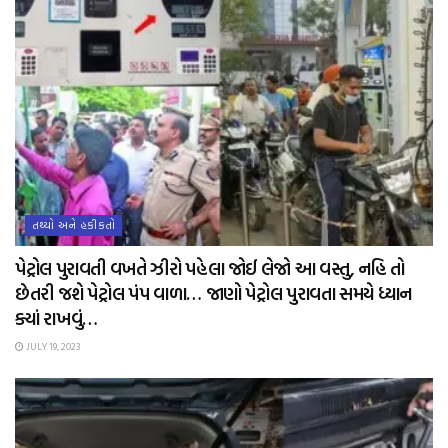
તથ્યો અને હકીકતો
પેટ્રોલ પુરાવતી વખતે ઝીરો પહેલા જોઈ લેજો આ વસ્તુ, નહિ તો
છેતરી જશે પેટ્રોલ પંપ વાળા… જાણો પેટ્રોલ પુરાવતા સમયે ધ્યાન
ક્યાં રાખવું…
JULY 19, 2023