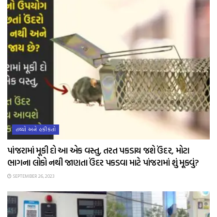
તથ્યો અને હકીકતો
પાંજરામાં મૂકી દો આ એક વસ્તુ, તરત પકડાય જશે ઉંદર, મોટા
ભાગના લોકો નથી જાણતા ઉંદર પકડવા માટે પાંજરામાં શું મૂકવું?
SEPTEMBER 26, 2023