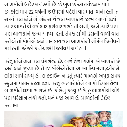
બાળકોનો ઉછેર થઈ રહ્યો છે. જે ખુબ જ આશ્વર્યજનક વાત
છે. કોલે માત્ર 22 વર્ષની જ ઉંમરમાં પહેલી વાર માતા બની હતી. તે
સમયે પણ કોલેએ એક સાથે ત્રણ બાળકોને જન્મ આપ્યો હતો.
ત્યાર બાદ તે બે વર્ષ બાદ ફરીવાર ગર્ભવતી બની, અને ત્યારે પણ
ત્રણ બાળકોને જન્મ આપ્યો હતો. તેમજ સૌથી હેરાની વાળી વાત
કરીએ તો કોલેએ બંને વાર ત્રણ ત્રણ બાળકોની નોર્મલ ડિલીવરી
કરી હતી. એટલે કે નેચરલી ડિલીવરી થઈ હતી.
પરંતુ કોલે હાલ પણ પ્રેગનેન્ટ છે, અને તેના ગર્ભમાં બે બાળકો છે
અને બંને જુડવા છે. તેમજ કોલેએ તેના આખા દિવસના રૂટીનને
લોકો સામે રાખ્યું છે. લોકડાઉન ન હતું ત્યારે બાળકો અમુક સમય
સ્કુલમાં પસાર કરતા હતા. પરંતુ અત્યારે કોલે આખો દિવસ તેના
બાળકોને ઘરમાં જ રાખે છે. કોલેનું કહેવું છે કે, હું બાળકોથી થોડી
પણ પરેશાન નથી થતી. મને મજા આવે છે બાળકોનો ઉછેર
કરવામાં.