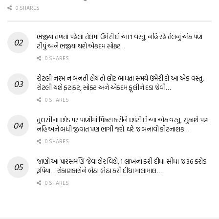
0 SHARES
ભજીયા તળતા પહેલા તેલમાં ઉમેરી દો આ 1 વસ્તુ, નહિ રહે તેલનું એક પણ
ટીપું અને ભજીયા થશે એકદમ સોફ્ટ…
0 SHARES
રોટલી નરમ ન બનતી હોય તો લોટ બાંધતા સમયે ઉમેરી દો આ એક વસ્તુ,
રોટલી થશે ફટાફટ, સોફ્ટ અને એકદમ ફૂલીને દડા જેવી…
0 SHARES
તુલસીના છોડ પર પાણીમાં મિક્સ કરીને છાંટી દો આ એક વસ્તુ, સુકાશે પણ
નહિ અને બધી જીવાત પણ ભાગી જશે. ઘરે જ બનાવો કીટનાશક…
0 SHARES
જાણો આ પારસમણિ જેવા શેર વિશે, 1 લાખના કરી દીધા સીધા જ 36 કરોડ
રૂપિયા… રોકાણકારોને બેઠા બેઠા કરી દીધા માલામાલ…
0 SHARES