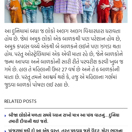
આ દુનિયામાં બધા જ લોકો અલગ અલગ વિચારધારા ધરાવતા
હોય છે. જેમાં અમુક લોકો એક બાળકથી પણ પરેશાન હોય છે,
અમુક કપલ્સ વચ્ચે એકથી બે બાળકને લઈને પણ ઝગડા થતા
હોય. પરંતુ ઓસ્ટ્રેલિયામાં એક એવી માતા રહે છે, જેને બાળકોને
જન્મ આપવા અને બાળકોની સારી રીતે પરવરીશ કરવી ખુબ જ
ગમે છે. હાલ તે મહિલાની ઉંમર 27 વર્ષ છે અને તે 6 બાળકોની
માતા છે. પરંતુ તમને આશ્વર્ય થશે કે, હજુ એ મહિલાના ગર્ભમાં
જુડવા બાળકો પોષણ લઈ રહ્યા છે.
RELATED POSTS
બીજા લોકોને મળતા સમયે ધ્યાન રાખો માત્ર આ પાંચ વાતનું…દુનિયા
તમારી દીવાની થઇ જશે.
પાંજરામાં મૂકી દો આ એક વસ્તુ, તરત પકડાય જશે ઉંદર, મોટા ભાગના