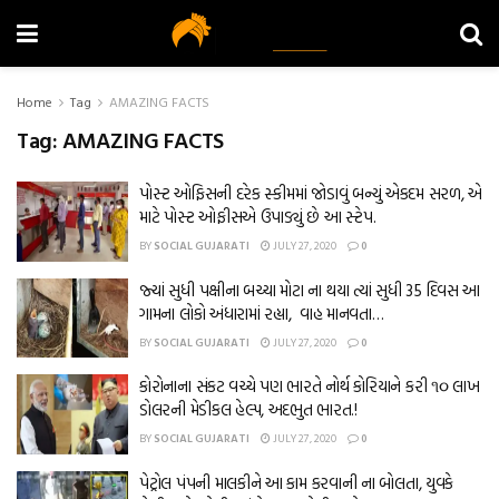
Home
Tag
AMAZING FACTS
Tag:
AMAZING FACTS
પોસ્ટ ઓફિસની દરેક સ્કીમમાં જોડાવું બન્યું એકદમ સરળ, એ
માટે પોસ્ટ ઓફીસએ ઉપાડ્યું છે આ સ્ટેપ.
BY
SOCIAL GUJARATI
JULY 27, 2020
0
જ્યાં સુધી પક્ષીના બચ્ચા મોટા ના થયા ત્યાં સુધી 35 દિવસ આ
ગામના લોકો અંધારામાં રહ્યા, વાહ માનવતા…
BY
SOCIAL GUJARATI
JULY 27, 2020
0
કોરોનાના સંકટ વચ્ચે પણ ભારતે નોર્થ કોરિયાને કરી ૧૦ લાખ
ડોલરની મેડીકલ હેલ્પ, અદભુત ભારત.!
BY
SOCIAL GUJARATI
JULY 27, 2020
0
પેટ્રોલ પંપની માલકીને આ કામ કરવાની ના બોલતા, યુવકે