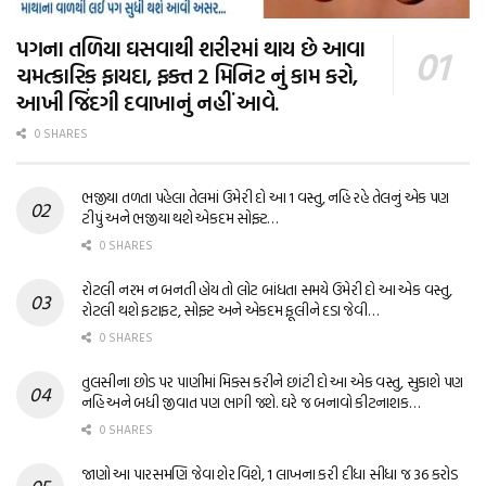
પગના તળિયા ઘસવાથી શરીરમાં થાય છે આવા
ચમત્કારિક ફાયદા, ફક્ત 2 મિનિટ નું કામ કરો,
આખી જિંદગી દવાખાનું નહીં આવે.
0 SHARES
ભજીયા તળતા પહેલા તેલમાં ઉમેરી દો આ 1 વસ્તુ, નહિ રહે તેલનું એક પણ
ટીપું અને ભજીયા થશે એકદમ સોફ્ટ…
0 SHARES
રોટલી નરમ ન બનતી હોય તો લોટ બાંધતા સમયે ઉમેરી દો આ એક વસ્તુ,
રોટલી થશે ફટાફટ, સોફ્ટ અને એકદમ ફૂલીને દડા જેવી…
0 SHARES
તુલસીના છોડ પર પાણીમાં મિક્સ કરીને છાંટી દો આ એક વસ્તુ, સુકાશે પણ
નહિ અને બધી જીવાત પણ ભાગી જશે. ઘરે જ બનાવો કીટનાશક…
0 SHARES
જાણો આ પારસમણિ જેવા શેર વિશે, 1 લાખના કરી દીધા સીધા જ 36 કરોડ