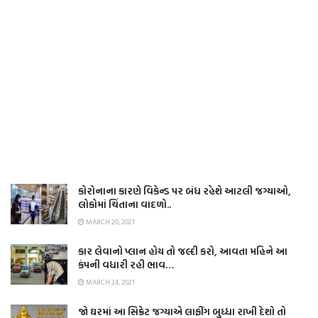
કોરોનાના કારણે વિકેન્ડ પર બંધ રહેશે આટલી જગ્યાઓ,
લોકોમાં ચિંતાના વાદળો..
MARCH 20, 2021
કાર લેવાનો પ્લાન હોય તો જલ્દી કરો, આવતા મહિને આ
કંપની વધારી રહી ભાવ…
MARCH 24, 2021
જો ઘરમાં આ સિક્રેટ જગ્યાએ લાફીંગ બુધ્ધા રાખી દેશો તો