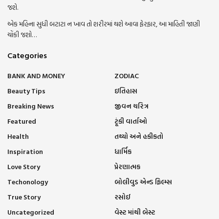
જશે.
એક મહિના સુધી બટાટા ન ખાવ તો શરીરમાં થશે આવા ફેરફાર, આ માહિતી જાણી
ચોંકી જશો…
Categories
BANK AND MONEY
ZODIAC
Beauty Tips
ઇતિહાસ
Breaking News
જીવન ચરિત્ર
Featured
ટૂંકી વાર્તાઓ
Health
તથ્યો અને હકીકતો
Inspiration
ધાર્મિક
Love Story
પ્રેરણાત્મક
Techonology
બોલીવુડ એન્ડ ફિલ્મ્સ
True Story
રસોઈ
Uncategorized
વેસ્ટ માંથી બેસ્ટ