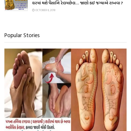
ઘરમાં થશે પૈસાનિ રેલમછેલ… જાણો કઈ જગ્યાએ રાખવા ?
OCTOBER 8, 2018
Popular Stories