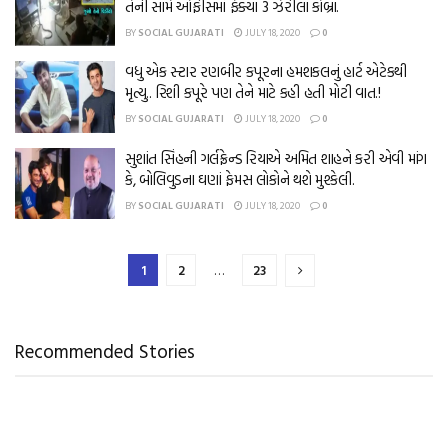
તેની સામે ઓફીસમાં ફેક્યા 3 ઝેરીલા કોબ્રા.
BY
SOCIAL GUJARATI
JULY 18, 2020
0
વધુ એક સ્ટાર રણબીર કપૂરના હમશકલનું હાર્ટ એટેકથી
મૃત્યુ.. રિશી કપૂરે પણ તેને માટે કહી હતી મોટી વાત.!
BY
SOCIAL GUJARATI
JULY 18, 2020
0
સુશાંત સિંહની ગર્લફ્રેન્ડ રિયાએ અમિત શાહને કરી એવી માંગ
કે, બોલિવુડના ઘણાં ફેમસ લોકોને થશે મુશ્કેલી.
BY
SOCIAL GUJARATI
JULY 18, 2020
0
1
2
…
23
Recommended Stories