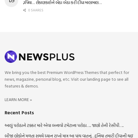
રૂપિયા… રોકાણકારોને બેઠા બેઠા કરી દીધા માલામાલ…
0 SHARES
We bring you the best Premium WordPress Themes that perfect for
news, magazine, personal blog, etc. Visit our landing page to see all
features & demos.
LEARN MORE »
Recent Posts
આલું પરોઠાને ટક્કર મારે એવા બનાવો ટમેટાના પરોઠા….. જાણો તેની રેસીપી…..
બીજા લોકોને મળતા સમયે ધ્યાન રાખો માત્ર આ પાંચ વાતનું…દુનિયા તમારી દીવાની થઇ