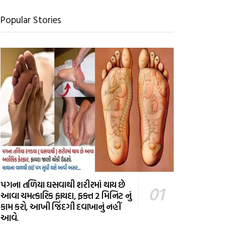
Popular Stories
પગના તળિયા ઘસવાથી શરીરમાં થાય છે
આવા ચમત્કારિક ફાયદા, ફક્ત 2 મિનિટ નું
કામ કરો, આખી જિંદગી દવાખાનું નહીં
આવે.