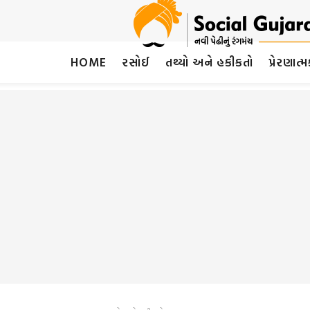
HOME
રસોઈ
તથ્યો અને હકીકતો
પ્રેરણાત્