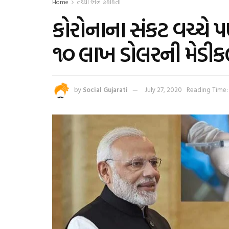
Home
તથ્યો અને હકીકતો
કોરોનાના સંકટ વચ્ચે પ
૧૦ લાખ ડોલરની મેડીકલ
by
Social Gujarati
July 27, 2020
Reading Time: 