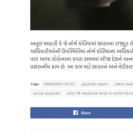
અતુલ મલ્હારી કે જે નોર્થ કોરિયામાં ભારતના રાજ
અધિકારીઓની ઉપસ્થિતિમાં નોર્થ કોરિયાના અધિકાર
પણ આવા કોરોનાના કપરા સમયમાં બીજા દેશને અન્ય
પ્રશંસનીય કામ છે. આ કામ માટે ભારતને અને મેડીકલ
Tags:
AMAZING FACTS
gujarati dayro
india med
social gujarati
who TB medicine help in north kori
Share