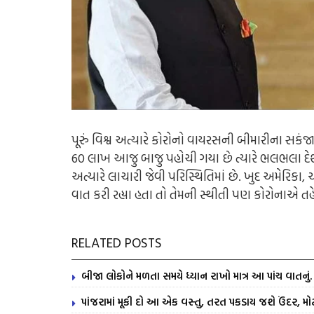
પૂરું વિશ્વ અત્યારે કોરોનો વાયરસની બીમારીના સકંજા મ
60 લાખ આજુ બાજુ પહોચી ગયા છે ત્યારે ભલભલા દેશન
અત્યારે લાચારી જેવી પરિસ્થિતિમાં છે. ખુદ અમેરિકા
વાત કરી રહ્યા હતા તો તેમની સ્થીતી પણ કોરોનાએ ત
RELATED POSTS
બીજા લોકોને મળતા સમયે ધ્યાન રાખો માત્ર આ પાંચ વાતનુ
પાંજરામાં મૂકી દો આ એક વસ્તુ, તરત પકડાય જશે ઉંદર, મોટ