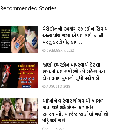
Recommended Stories
વેસેલીનનો ઉપયોગ રફ સ્કીન સિવાય
અન્ય પાંચ જગ્યાએ પણ કરો, નાની
વસ્તુ કરશે મોટું કામ…
DECEMBER 7, 2022
જાણો ઈયરફોન વાપરવાથી કેટલા
સમયમાં થઇ શકો છો તમે બહેરા, આ
લેખ તમામ યુવાનો સુધી પહોચાડો..
AUGUST 3, 2018
આંખોને વારંવાર ચોળવાથી આગળ
જતા થઈ શકે છે આ 5 ગંભીર
સમસ્યાઓ.. આજેજ જાણીલો નહીં તો
મોડું થઈ જશે
APRIL 5, 2021