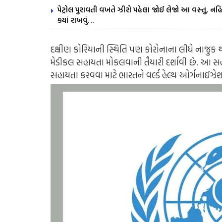
પેટ્રોલ પુરાવતી વખતે ઝીરો પહેલા જોઈ લેજો આ વસ્તુ, નહિ 
ક્યાં રાખવું…
દક્ષીણ કોરિયાની સ્થિતિ પણ કોરોનાના લીધે નાજુક 
મેડીકલ સહાયતા મોકલવાની તૈયારી દર્શાવી છે. આ સહા
સહાયતા કરવવા માટે ભારતને વર્લ્ડ હેલ્થ ઓર્ગનાઈઝે