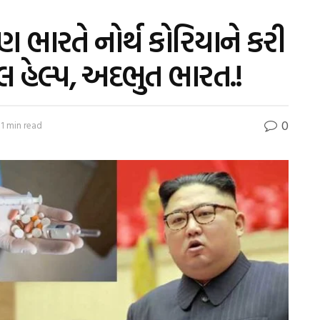
ણ ભારતે નોર્થ કોરિયાને કરી
 હેલ્પ, અદભુત ભારત.!
0
1 min read