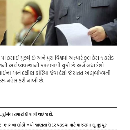
ાં ફસાઈ ચુક્યું છે અને પુરા વિશ્વમાં અત્યારે કુલ કેસ ૧ કરોડ
ી અર્થ વ્યવસ્થાની કમર ભાંગી ચુકી છે અને બધા દેશો
, ચાઈના અને દક્ષીણ કોરિયા જેવા દેશો જે સતત અણુબોમ્બની
હેસ-નહેસ કરી નાખી છે.
ં…દુનિયા તમારી દીવાની થઇ જશે.
ા ભાગના લોકો નથી જાણતા ઉંદર પકડવા માટે પાંજરામાં શું મૂકવું?