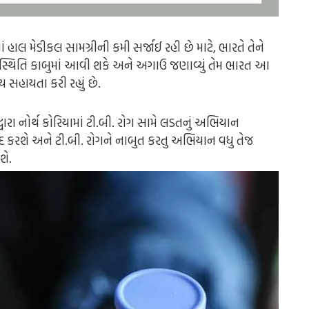
માં હાલ મેડીકલ સામગ્રીની કમી સર્જાઈ રહી છે માટે, ભારતે તેને
લ સ્થિતિ કાબુમાં આવી શકે અને અગાઉ જણાવ્યું તેમ ભારત આ
સહાયતા કરી રહ્યું છે.
વારા નોર્થ કોરિયામાં ટી.બી. રોગ સામે લડતનું અભિયાન
મદદ કરશે અને ટી.બી. રોગને નાબુત કરતુ અભિયાન વધુ તેજ
શે.