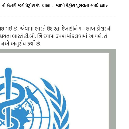
તો છેતરી જશે પેટ્રોલ પંપ વાળા… જાણો પેટ્રોલ પુરાવતા સમયે ધ્યાન
થઇ ગઈ છે, એવામાં ભારતે ઉદારતા દેખાડીને ૧૦ લાખ ડોલરની
યતા ભારતે ટી.બી. નિ દવામાં રૂપમાં મોકલવામાં આવશે. તે
શનએ અનુરોધ કર્યો છે.