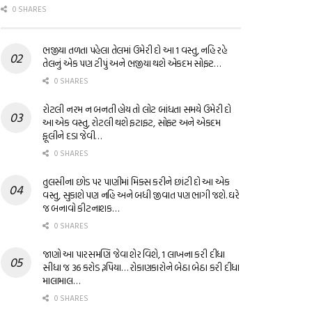
0 SHARES
ભજીયા તળતા પહેલા તેલમાં ઉમેરી દો આ 1 વસ્તુ, નહિ રહે
તેલનું એક પણ ટીપું અને ભજીયા થશે એકદમ સોફ્ટ…
0 SHARES
રોટલી નરમ ન બનતી હોય તો લોટ બાંધતા સમયે ઉમેરી દો
આ એક વસ્તુ, રોટલી થશે ફટાફટ, સોફ્ટ અને એકદમ
ફૂલીને દડા જેવી…
0 SHARES
તુલસીના છોડ પર પાણીમાં મિક્સ કરીને છાંટી દો આ એક
વસ્તુ, સુકાશે પણ નહિ અને બધી જીવાત પણ ભાગી જશે. ઘરે
જ બનાવો કીટનાશક…
0 SHARES
જાણો આ પારસમણિ જેવા શેર વિશે, 1 લાખના કરી દીધા
સીધા જ 36 કરોડ રૂપિયા… રોકાણકારોને બેઠા બેઠા કરી દીધા
માલામાલ…
0 SHARES