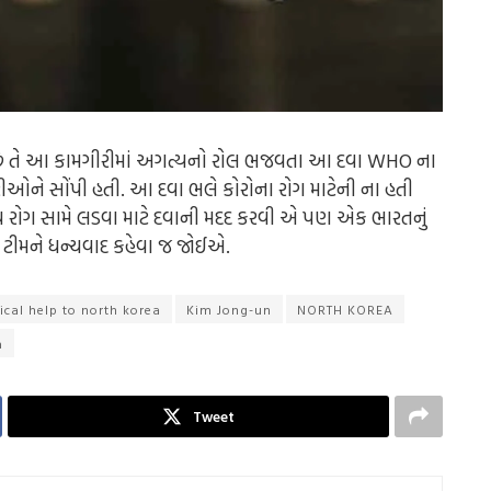
દૂત છે તે આ કામગીરીમાં અગત્યનો રોલ ભજવતા આ દવા WHO ના
ીઓને સોંપી હતી. આ દવા ભલે કોરોના રોગ માટેની ના હતી
 રોગ સામે લડવા માટે દવાની મદદ કરવી એ પણ એક ભારતનું
 ટીમને ધન્યવાદ કહેવા જ જોઈએ.
ical help to north korea
Kim Jong-un
NORTH KOREA
a
Tweet