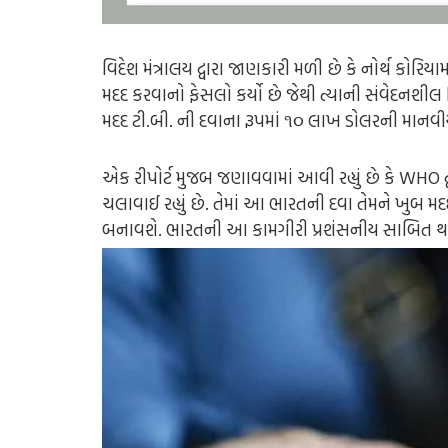
વિદેશ મંત્રાલય દ્વારા જાણકારી મળી છે કે નોર્થ કોરિયા
મદદ કરવાનો ફેસલો કર્યો છે જેથી ત્યાની સંવેદનશી
મદદ ટી.બી. ની દવાના રૂપમાં ૧૦ લાખ ડોલરની માનવીય 
એક રીપોર્ટ મુજબ જણાવવામાં આવી રહ્યું છે કે WHO દ્
ચલાવાઈ રહ્યું છે. તેમાં આ ભારતની દવા તેમને ખુબ 
બનાવશે. ભારતની આ કામગીરી પ્રશંસનીય સાબિત થ