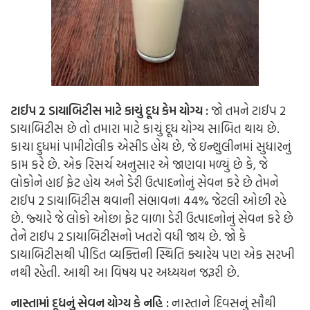
ટાઈપ 2 ડાયાબિટીસ માટે કાચું દૂધ કેમ યોગ્ય :
જો તમને ટાઈપ 2
ડાયાબિટીસ છે તો તમારા માટે કાચું દૂધ યોગ્ય સાબિત થાય છે.
કાચા દુધમાં પામીટોલીક એસીડ હોય છે, જે ઇન્શુલીનમાં સુધારનું
કામ કરે છે. એક રિસર્ચ અનુસાર એ જાણવા મળ્યું છે કે, જે
લોકોને હાઈ ફેટ હોય અને ડેરી ઉત્પાદનોનું સેવન કરે છે તેમને
ટાઈપ 2 ડાયાબિટીસ થવાની સંભાવના 44% જેટલી ઓછી રહે
છે. જ્યારે જે લોકો ઓછા ફેટ વાળા ડેરી ઉત્પાદનોનું સેવન કરે છે
તેને ટાઈપ 2 ડાયાબિટીસનો ખતરો વધી જાય છે. જો કે
ડાયાબિટીસથી પીડિત વ્યક્તિની સ્થિતિ ક્યારેય પણ એક સરખી
નથી રહેતી. આથી આ વિષય પર અધ્યયન જરૂરી છે.
નાસ્તામાં દૂધનું સેવન યોગ્ય કે નહિ :
નાસ્તાને દિવસનું સૌથી