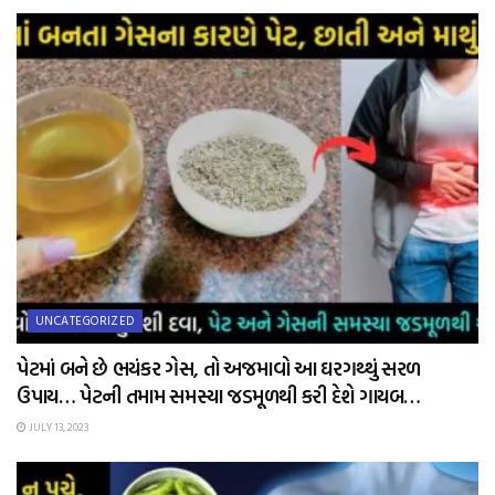
UNCATEGORIZED
પેટમાં બને છે ભયંકર ગેસ, તો અજમાવો આ ઘરગથ્થું સરળ
ઉપાય… પેટની તમામ સમસ્યા જડમૂળથી કરી દેશે ગાયબ…
JULY 13, 2023