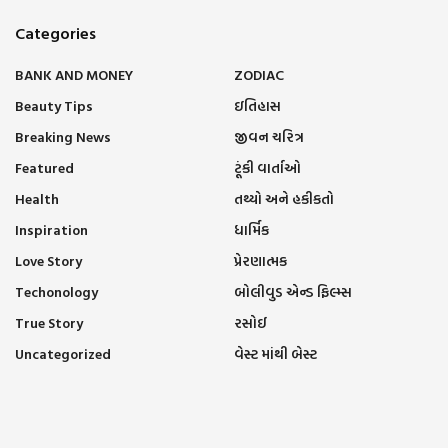
Categories
BANK AND MONEY
ZODIAC
Beauty Tips
ઇતિહાસ
Breaking News
જીવન ચરિત્ર
Featured
ટૂંકી વાર્તાઓ
Health
તથ્યો અને હકીકતો
Inspiration
ધાર્મિક
Love Story
પ્રેરણાત્મક
Techonology
બોલીવુડ એન્ડ ફિલ્મ્સ
True Story
રસોઈ
Uncategorized
વેસ્ટ માંથી બેસ્ટ