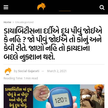
Home
Uncategorized
ડાયાબિટીસના દર્દીએ દૂધ પીવું જોઈએ
કે નહિ ? જો પીવું જોઈએ તો કોનું અને
કેવી રીતે. જાણો નહિ તો ફાયદાના
બદલે નુકશાન થશે.
by
Social Gujarati
March 2, 2021
Reading Time: 1 min read