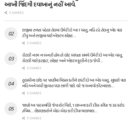
આખી જિંદગી દવાખાનું નહીં આવે.
0 SHARES
ભજીયા તળતા પહેલા તેલમાં ઉમેરી દો આ 1 વસ્તુ, નહિ રહે તેલનું એક પણ
ટીપું અને ભજીયા થશે એકદમ સોફ્ટ…
0 SHARES
રોટલી નરમ ન બનતી હોય તો લોટ બાંધતા સમયે ઉમેરી દો આ એક વસ્તુ,
રોટલી થશે ફટાફટ, સોફ્ટ અને એકદમ ફૂલીને દડા જેવી…
0 SHARES
તુલસીના છોડ પર પાણીમાં મિક્સ કરીને છાંટી દો આ એક વસ્તુ, સુકાશે પણ
નહિ અને બધી જીવાત પણ ભાગી જશે. ઘરે જ બનાવો કીટનાશક…
0 SHARES
જાણો આ પારસમણિ જેવા શેર વિશે, 1 લાખના કરી દીધા સીધા જ 36 કરોડ
રૂપિયા… રોકાણકારોને બેઠા બેઠા કરી દીધા માલામાલ…
0 SHARES