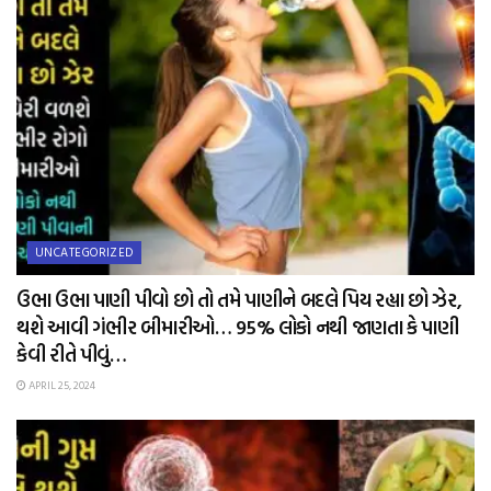
UNCATEGORIZED
ઉભા ઉભા પાણી પીવો છો તો તમે પાણીને બદલે પિય રહ્યા છો ઝેર,
થશે આવી ગંભીર બીમારીઓ… 95% લોકો નથી જાણતા કે પાણી
કેવી રીતે પીવું…
APRIL 25, 2024