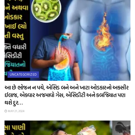
UNCATEGORIZED
આ છે ભોજન ન પચે, એસિડ બને અને ખાટા ઓડકારનો અકસીર
ઈલાજ, એકવાર અજમાવો ગેસ, એસિડીટી અને કબજિયાત પણ
થશે દુર…
MAY 21, 2024