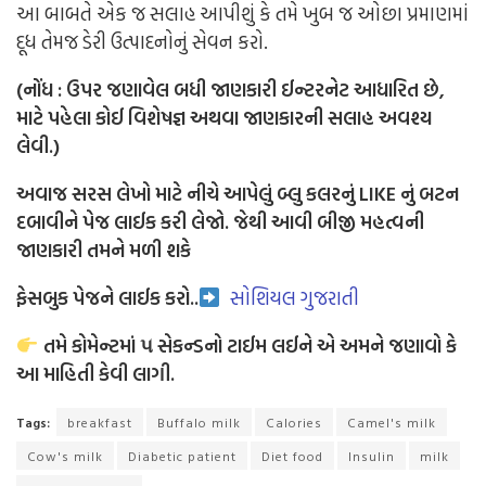
આ બાબતે એક જ સલાહ આપીશું કે તમે ખુબ જ ઓછા પ્રમાણમાં
દૂધ તેમજ ડેરી ઉત્પાદનોનું સેવન કરો.
(નોંધ : ઉપર જણાવેલ બધી જાણકારી ઈન્ટરનેટ આધારિત છે
,
માટે પહેલા કોઈ વિશેષજ્ઞ અથવા જાણકારની સલાહ અવશ્ય
લેવી.)
અવાજ સરસ લેખો માટે
નીચે આપેલું બ્લુ કલરનું LIKE નું બટન
દબાવીને પેજ લાઈક કરી લેજો. જેથી આવી બીજી મહત્વની
જાણકારી તમને મળી શકે
ફેસબુક પેજને લાઈક કરો..
સોશિયલ ગુજરાતી
તમે કોમેન્ટમાં ૫ સેકન્ડનો ટાઈમ લઈને એ અમને જણાવો કે
આ માહિતી કેવી લાગી.
Tags:
breakfast
Buffalo milk
Calories
Camel's milk
Cow's milk
Diabetic patient
Diet food
Insulin
milk