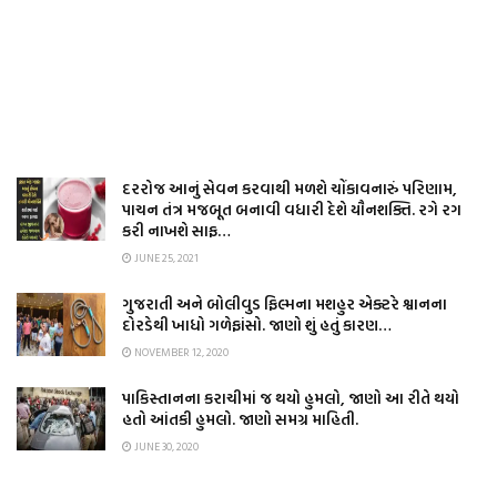
દરરોજ આનું સેવન કરવાથી મળશે ચોંકાવનારું પરિણામ,
પાચન તંત્ર મજબૂત બનાવી વધારી દેશે યૌનશક્તિ. રગે રગ
કરી નાખશે સાફ…
JUNE 25, 2021
ગુજરાતી અને બોલીવુડ ફિલ્મના મશહુર એક્ટરે શ્વાનના
દોરડેથી ખાધો ગળેફાંસો. જાણો શું હતું કારણ…
NOVEMBER 12, 2020
પાકિસ્તાનના કરાચીમાં જ થયો હુમલો, જાણો આ રીતે થયો
હતો આંતકી હુમલો. જાણો સમગ્ર માહિતી.
JUNE 30, 2020