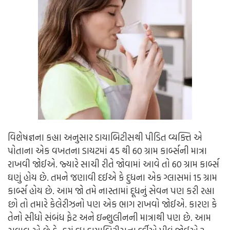
વિશેષજ્ઞના કહ્યા અનુસાર ડાયાબિટીસથી પીડિત વ્યક્તિ એ
પોતાના એક વખતના ડાયટમાં 45 થી 60 ગ્રામ કાર્બ્સની માત્રા
રાખવી જોઈએ. જ્યારે સાચી રીતે જોવામાં આવે તો 60 ગ્રામ કાર્બ્સ
ઘણું હોય છે. તમને જણાવી દઈએ કે દુધના એક ગ્લાસમાં 15 ગ્રામ
કાર્બ્સ હોય છે. આમ જો તમે નાસ્તામાં દૂધનું સેવન પણ કરી રહ્યા
છો તો તમારે કેલેરીઝનો પણ એક ભાગ રાખવો જોઈએ. કારણ કે
તેનો સીધો સંબંધ ફેટ અને ઇન્શુલીનની માત્રાથી પણ છે. આમ