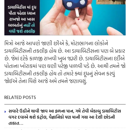
મિત્રો આજે આપણે જાણી છીએ કે, મોટાભાગના લોકોને
ડાયાબિટીસની તકલીફ હોય છે. આ ડાયાબિટીસના પણ બે પ્રકાર
છે. જેમાં દરેકે કાળજી રાખવી ખુબ જરૂરી છે. ડાયાબિટીસના દર્દીએ
પોતાના ખોરાકમાં પણ ઘણી પરેજી પાળવી પડે છે. આથી તમને જો
ડાયાબિટીસની તકલીફ હોય તો તમારે ક્યાં દૂધનું સેવન કરવું
જોઈએ તેના વિશે આજે અમે તમને જણાવશું.
RELATED POSTS
સવારે ઉઠીને ચાવી જાવ આ ફળના પાન, ગમે તેવી બેકાબુ ડાયાબિટીસ
વગર દવાએ થશે કંટ્રોલ, વૈજ્ઞાનિકો પણ માની ગયા આ દેશી છોડની
તાકાત…