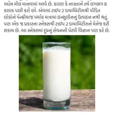
અહેમ મીલ માનવામાં આવે છે. કારણ કે નાસ્તાને તમે લગભગ 8
કલાક પછી કરો છો. એવામાં ટાઈપ 2 ડાયાબિટીસથી પીડિત
લોકોને પેન્ક્રીયાજ પર્યાપ્ત માત્રામાં ઇન્શુલીનનું ઉત્પાદન નથી થતું.
પણ એક જ પ્રકારના સ્નેક્સથી ટાઈપ 2 ડાયાબિટીસને મેનેજ કરી
શકાય છે. આ સ્નેક્સમાં દૂધનું સેવનની પેરવી વિજ્ઞાન પણ કરે છે.