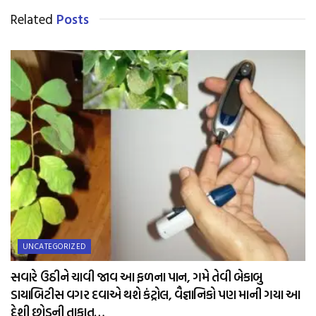
Related
Posts
UNCATEGORIZED
સવારે ઉઠીને ચાવી જાવ આ ફળના પાન, ગમે તેવી બેકાબુ
ડાયાબિટીસ વગર દવાએ થશે કંટ્રોલ, વૈજ્ઞાનિકો પણ માની ગયા આ
દેશી છોડની તાકાત…