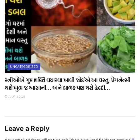
UNCATEGORIZED
સ્ત્રીઓએ ગુપ્ત શક્તિ વધારવા ખાવી જોઈએ આ વસ્તુ, પ્રેગનેન્સી
થશે ખુબ જ આસાની… અને બાળક પણ થશે હેલ્દી…
JULY 11, 2023
Leave a Reply
Your email address will not be published.
Required fields are marked
*