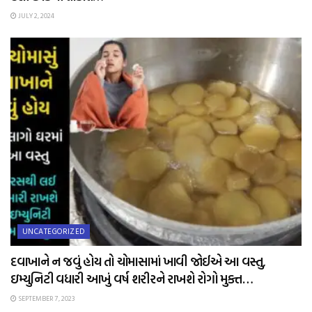
JULY 2, 2024
UNCATEGORIZED
દવાખાને ન જવું હોય તો ચોમાસામાં ખાવી જોઈએ આ વસ્તુ,
ઇમ્યુનિટી વધારી આખું વર્ષ શરીરને રાખશે રોગો મુક્ત…
SEPTEMBER 7, 2023