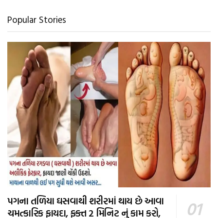
Popular Stories
પગના તળિયા ઘસવાથી શરીરમાં થાય છે આવા
ચમત્કારિક ફાયદા, ફક્ત 2 મિનિટ નું કામ કરો,