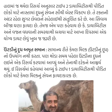
હાલમાં જ થયેલ રિસર્ચ અનુસાર ટાઈપ 2 ડાયાબિટીસથી પીડિત
લોકો માટે નાસ્તામાં દૂધનું સેવન સૌથી બેસ્ટ વિકલ્પ છે. તે રક્તની
અંદર રહેલ શુગર લેવલને સહેલાઈથી સંતુલિત કરે છે. આ સિવાય
બીજા ઘણા ફાયદા છે. તેમજ એમ પણ કહેવાય છે કે. ડાયાબિટીસ
અને વજન વધવાની સમસ્યાથી બચવા માટે આખા દિવસમાં એક
યોગ્ય ડાયટ લેવું ખુબ જ જરૂરી છે.
ઉંટડીનું દૂધ અમૃત સમાન :
સામાન્ય રીતે કેમલ મિલ્ક (ઉંટડીનું દૂધ)
નો ઉપયોગ નથી કરતા. પણ થોડા સમય પહેલા ઉંટડીના દુધને
લઈને એક રિસર્ચ કરવામાં આવ્યું અને તેનાથી દરેકને આશ્ચર્ય
થયું. ઈ રિસર્ચમાં કહેવામાં આવ્યું કે ટાઈપ 1 ડાયાબિટીસથી પીડિત
લોકો માટે કેમલ મિલ્કનું સેવન ફાયદાકારક છે.