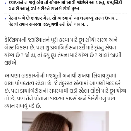
દવાખાને ન જવું હોય તો ચોમાસામાં ખાવી જોઈએ આ વસ્તુ, ઇમ્યુનિટી
વધારી આખું વર્ષ શરીરને રાખશે રોગો મુક્ત…
પેટમાં બને છે ભયંકર ગેસ, તો અજમાવો આ ઘરગથ્થું સરળ ઉપાય…
પેટની તમામ સમસ્યા જડમૂળથી કરી દેશે ગાયબ…
કેલ્શિયમની જરૂરિયાતને પૂરી કરવા માટે દૂધ સૌથી સરળ અને
બેસ્ટ વિકલ્પ છે. પણ શું ડાયાબિટીસના દર્દી માટે દૂધનું સેવન
યોગ્ય છે ? જો હા, તો ક્યું દૂધ તેમના માટે યોગ્ય છે ? ચાલો જાણી
લઈએ.
આપણા હાડકાઓની મજબુતી બનાવી રાખવા સિવાય દુધમાં
ઘણા પોષકતત્વ રહેલા છે. જે તંદુરસ્ત રહેવામાં આપણી મદદ કરે
છે. પણ ડાયાબિટીસની સમસ્યાથી લડી રહેલા લોકો માટે દૂધ યોગ્ય
તો છે, પણ તેને પોતાના ડાયટમાં કાર્બ્સ અને કેલેરીઝનું પણ
ધ્યાન રાખવું પડે છે.