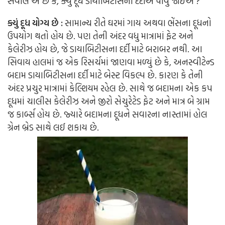
સવાલ એ છે કે, ક્યું દૂધ ડાયાબિટીસના દર્દીએ પીવું જોઈએ ?
ક્યું દૂધ યોગ્ય છે :
સામાન્ય રીતે ઘરમાં ગાય અથવા ભેંસના દૂધનો
ઉપયોગ થતો હોય છે. પણ તેની અંદર વધુ માત્રામાં ફેટ અને
કેલેરીઝ હોય છે, જે ડાયાબિટીસના દર્દી માટે બરાબર નથી. આ
સિવાય હાલમાં જ એક રિસર્ચમાં જાણવા મળ્યું છે કે, અનસ્વીટેન્ડ
બદામ ડાયાબિટીસના દર્દી માટે બેસ્ટ વિકલ્પ છે. કારણ કે તેની
અંદર પ્રચુર માત્રામાં કેલ્શિયમ રહેલ છે. સાથે જ બદામના એક કપ
દૂધમાં ચાલીસ કેલેરીઝ અને જીરો સેચુરેટેડ ફેટ અને માત્ર બે ગ્રામ
જ કાર્બ્સ હોય છે. જ્યારે બદામના દૂધને સવારના નાસ્તામાં હોલ
ગ્રેન બ્રેડ સાથે લઈ શકાય છે.