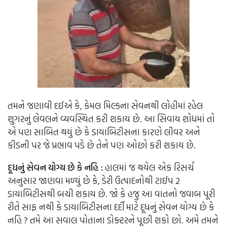
તમને જણાવી દઈએ કે, કેમલ મિલ્કના સેવનથી લોહીમાં રહેલ
શુગરનું લેવલને વ્યવસ્થિત કરી શકાય છે. આ સિવાય શોધમાં તો
એ પણ સાબિત થયું છે કે ડાયાબિટીસના કારણે લીવર અને
કીડની પર જે પ્રભાવ પડે છે તેને પણ ઓછો કરી શકાય છે.
દૂધનું સેવન યોગ્ય છે કે નહિ :
હાલમાં જ થયેલ એક રિસર્ચ
અનુસાર જાણવા મળ્યું છે કે, ડેરી ઉત્પાદનોથી ટાઈપ 2
ડાયાબિટીસથી બચી શકાય છે. જો કે હજુ આ વાતનો જવાબ પૂરી
રીતે સાફ નથી કે ડાયાબિટીસના દર્દી માટે દૂધનું સેવન યોગ્ય છે કે
નહિ ? તમે આ સવાલ પોતાના ડોક્ટરને પૂછી શકો છો. અમે તમને