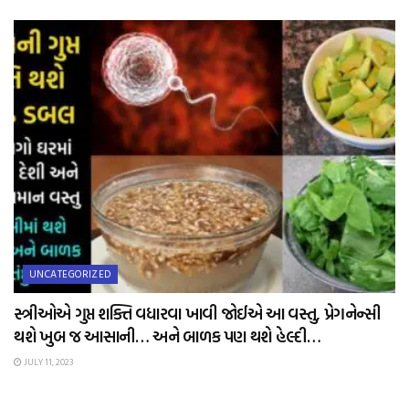
UNCATEGORIZED
સ્ત્રીઓએ ગુપ્ત શક્તિ વધારવા ખાવી જોઈએ આ વસ્તુ, પ્રેગનેન્સી
થશે ખુબ જ આસાની… અને બાળક પણ થશે હેલ્દી…
JULY 11, 2023