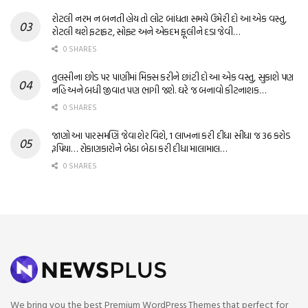
રોટલી નરમ ન બનતી હોય તો લોટ બાંધતા સમયે ઉમેરી દો આ એક વસ્તુ,
રોટલી થશે ફટાફટ, સોફ્ટ અને એકદમ ફૂલીને દડા જેવી…
0 SHARES
તુલસીના છોડ પર પાણીમાં મિક્સ કરીને છાંટી દો આ એક વસ્તુ, સુકાશે પણ
નહિ અને બધી જીવાત પણ ભાગી જશે. ઘરે જ બનાવો કીટનાશક…
0 SHARES
જાણો આ પારસમણિ જેવા શેર વિશે, 1 લાખના કરી દીધા સીધા જ 36 કરોડ
રૂપિયા… રોકાણકારોને બેઠા બેઠા કરી દીધા માલામાલ…
0 SHARES
We bring you the best Premium WordPress Themes that perfect for