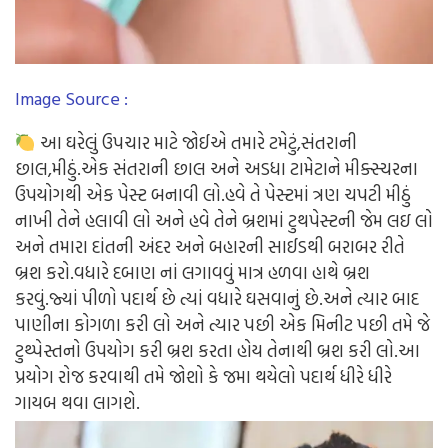
Image Source :
આ ઘરેલું ઉપચાર માટે જોઈએ તમારે ટમેટું,સંતરાની
છાલ,મીઠું.એક સંતરાની છાલ અને અડધા ટામેટાને મીક્સ્ચરના
ઉપયોગથી એક પેસ્ટ બનાવી લો.હવે તે પેસ્ટમાં ત્રણ ચપટી મીઠું
નાખી તેને હલાવી લો અને હવે તેને બ્રશમાં ટુથપેસ્ટની જેમ લઇ લો
અને તમારા દાંતની અંદર અને બહારની સાઈડથી બરાબર રીતે
બ્રશ કરો.વધારે દબાણ નાં લગાવવું માત્ર હળવા હાથે બ્રશ
કરવું.જ્યાં પીળો પદાર્થ છે ત્યાં વધારે ઘસવાનું છે.અને ત્યાર બાદ
પાણીના કોગળા કરી લો અને ત્યાર પછી એક મિનીટ પછી તમે જે
ટુથ્પેસ્તનો ઉપયોગ કરી બ્રશ કરતા હોય તેનાથી બ્રશ કરી લો.આ
પ્રયોગ રોજ કરવાથી તમે જોશો કે જમા થયેલો પદાર્થ ધીરે ધીરે
ગાયબ થવા લાગશે.