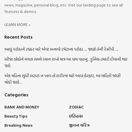
news, magazine, personal blog, etc. Visit our landing page to see all
features & demos.
LEARN MORE »
Recent Posts
આલું પરોઠાને ટક્કર મારે એવા બનાવો ટમેટાના પરોઠા….. જાણો તેની રેસીપી…..
બીજા લોકોને મળતા સમયે ધ્યાન રાખો માત્ર આ પાંચ વાતનું…દુનિયા તમારી દીવાની થઇ
જશે.
એક મહિના સુધી બટાટા ન ખાવ તો શરીરમાં થશે આવા ફેરફાર, આ માહિતી જાણી
ચોંકી જશો…
Categories
BANK AND MONEY
ZODIAC
Beauty Tips
ઇતિહાસ
Breaking News
જીવન ચરિત્ર