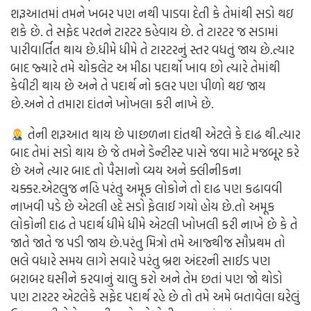
શરૂઆતમાં તમને ખબર પણ નથી પાડવા દેતી કે તેમાંથી સડો થઇ
શકે છે. તે સફેદ પરતને ટારટર કહેવાય છે. તે ટારટર જ સડામાં
પારીવાર્તિત થાય છે.ધીમે ધીમે તે ટારટરનું સ્તર વધતું જાય છે.ત્યાર
બાદ જ્યારે તમે ચોકલેટ અ મીઠા પદાર્થો ખાવ છો ત્યારે તેમાંથી
કેવીટી થાય છે અને તે પદાર્થ નો કલર પણ પીળો થઇ જાય
છે.અને તે તમારા દાંતને ખોખલા કરી નાખે છે.
તેની શરૂઆત થાય છે પાછળના દાંતથી એટલે કે દાઢ થી.ત્યાર
બાદ તેમાં સડો થાય છે જે તમને ડેન્ટીસ્ટ પાસે જવા માટે મજબૂર કરે
છે અને ત્યાર બાદ તો પૈસાનો વ્યય અને ક્લીનીકના
ચક્કર.એટલુજ નહિ પરંતુ અમૂક લોકોને તો દાઢ પણ કઢાવવી
નાખવી પડે છે એટલી હદે સડો ફેલાઈ ગયો હોય છે.તો અમૂક
લોકોની દાઢ તે પદાર્થ ધીમે ધીમે એટલી ખોખલી કરી નાખે છે કે તે
જાતે જાતે જ પડી જાય છે.પરંતુ મિત્રો તમે આજ્થીજ સૌપ્રથમ તો
ભલે વધારે સમય લાગે સવારે પરંતુ બ્રશ અંદરની સાઈડ પણ
બરાબર ઘસીને કરવાનું ચાલુ કરો અને તેમ છતાં પણ જો થોડો
પણ ટારટર એટલેકે સફેદ પદાર્થ રહે છે તો તમે અમે બતાવેલા ઘરેલું