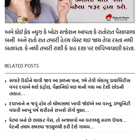
અમે કોઈ ફેક ન્યુઝ કે ખોટા સજેશન આપતા કે રાતોરાત પૈસાવાળા
બની અને રાતો રાત તમારી હેલ્થ બેસ્ટ થઇ જાય તેવા રસ્તા નથી
બતાવતા. કે નથી તમારી રાશી કે ગ્રહ દશા પર ભવિષ્યવાણી કરતા.
RELATED POSTS
સવારે ઉઠીને ચાવી જાવ આ ફળના પાન, ગમે તેવી બેકાબુ ડાયાબિટીસ
વગર દવાએ થશે કંટ્રોલ, વૈજ્ઞાનિકો પણ માની ગયા આ દેશી છોડની
તાકાત…
દવાખાને ન જવું હોય તો ચોમાસામાં ખાવી જોઈએ આ વસ્તુ, ઇમ્યુનિટી
વધારી આખું વર્ષ શરીરને રાખશે રોગો મુક્ત…
પેટમાં બને છે ભયંકર ગેસ, તો અજમાવો આ ઘરગથ્થું સરળ ઉપાય…
પેટની તમામ સમસ્યા જડમૂળથી કરી દેશે ગાયબ…