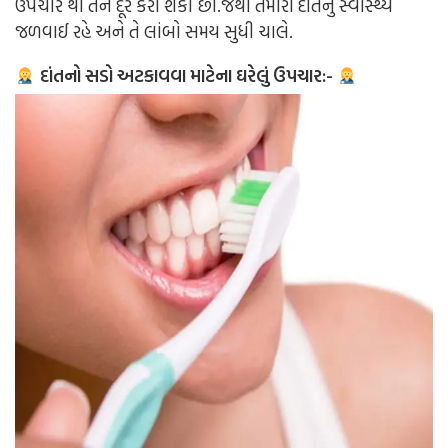
ઉપચાર થી તેને દૂર કરી શકો છો.જેથી તમારા દાંતનું સ્વાસ્થ્ય
જળવાઈ રહે અને તે લાંબો સમય સુધી ચાલે.
દાંતનો સડો અટકાવવા માટેના ઘરેલું ઉપચાર:-