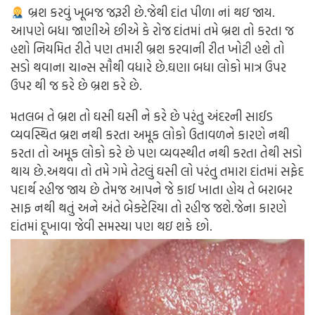
બ્રશ કરવું ખૂબજ જરૂરી છે.જેથી દાંત પીળા નાં થઇ જાય.
આપણે બધા જાણીએ છીએ કે રોજ દાંતમાં તમે બ્રશ તો કરતા જ
હશો નિયમિત રીતે પણ તમારી બ્રશ કરવાની રીત ખોટી હશે તો
સડો થવાના ચાન્સ સૌથી વધારે છે.ઘણા બધા લોકો માત્ર ઉપર
ઉપર થી જ કરે છે બ્રશ કરે છે.
મતલબ તે બ્રશ તો ઘસી ઘસી ને કરે છે પરંતુ અંદરની સાઈડ
વ્યવસ્થિત બ્રશ નથી કરતા અમૂક લોકો ઉતાવળને કારણે નથી
કરતા તો અમૂક લોકો કરે છે પણ વ્યવસ્થીત નથી કરતા તેથી સડો
થાય છે.અથવા તો તમે ગમે તેટલું ઘસી લો પરંતુ તમારા દાંતમાં સફેદ
પદાર્થ રહીજ જાય છે તેમજ આપને જે કાઈ ખાતા હોય તે બરાબર
સાફ નથી થતું અને અંતે બેક્ટેરિયા તો રહીજ જશે.જેના કારણે
દાંતમાં દૂખાવા જેવી સમસ્યા પણ થઇ શકે છો.