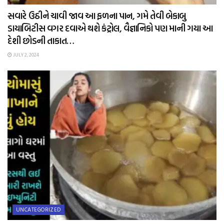
સવારે ઉઠીને ચાવી જાવ આ ફળના પાન, ગમે તેવી બેકાબુ
ડાયાબિટીસ વગર દવાએ થશે કંટ્રોલ, વૈજ્ઞાનિકો પણ માની ગયા આ
દેશી છોડની તાકાત…
JULY 2, 2024
UNCATEGORIZED