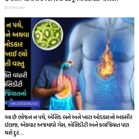
JULY 13, 2023
UNCATEGORIZED
આ છે ભોજન ન પચે, એસિડ બને અને ખાટા ઓડકારનો અકસીર
ઈલાજ, એકવાર અજમાવો ગેસ, એસિડીટી અને કબજિયાત પણ
થશે દુર…