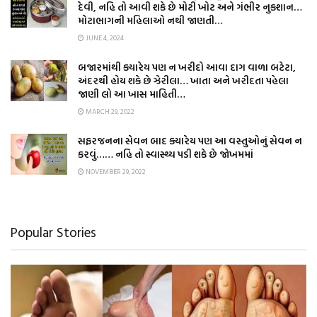
દેવી, નહિ તો આવી શકે છે મોટી ખોટ અને ગંભીર નુકશાન…
મોટાભાગની મહિલાઓ નથી જાણતી…
JUNE 4, 2024
બજારમાંથી ક્યારેય પણ ન ખરીદો આવા દાગ વાળા બટેટા,
અંદરથી હોય શકે છે ઝેરીલા… ખાતા અને ખરીદતા પહેલા
જાણી લો આ ખાસ માહિતી…
MARCH 29, 2022
સફરજનના સેવન બાદ ક્યારેય પણ આ વસ્તુઓનું સેવન ન
કરવું…… નહિ તો સ્વાસ્થ્ય પડી શકે છે જોખમમાં
NOVEMBER 29, 2022
Popular Stories