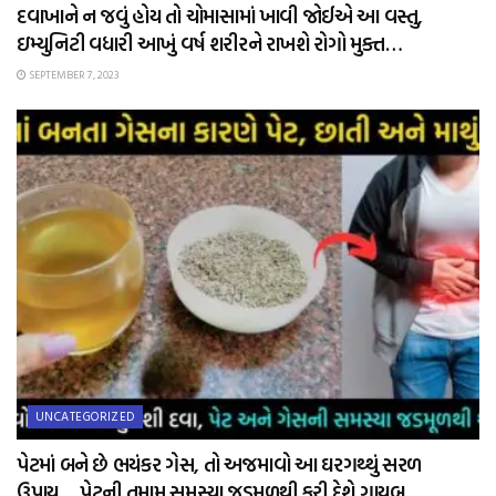
દવાખાને ન જવું હોય તો ચોમાસામાં ખાવી જોઈએ આ વસ્તુ,
ઇમ્યુનિટી વધારી આખું વર્ષ શરીરને રાખશે રોગો મુક્ત…
SEPTEMBER 7, 2023
UNCATEGORIZED
પેટમાં બને છે ભયંકર ગેસ, તો અજમાવો આ ઘરગથ્થું સરળ
ઉપાય… પેટની તમામ સમસ્યા જડમૂળથી કરી દેશે ગાયબ…