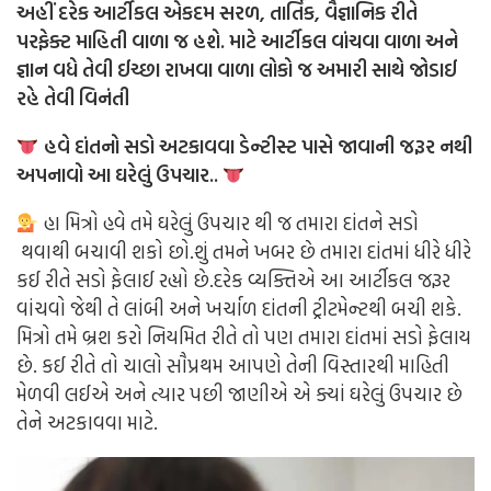
અહીં દરેક આર્ટીકલ એકદમ સરળ, તાર્તિક, વૈજ્ઞાનિક રીતે
પરફેક્ટ માહિતી વાળા જ હશે. માટે આર્ટીકલ વાંચવા વાળા અને
જ્ઞાન વધે તેવી ઈચ્છા રાખવા વાળા લોકો જ અમારી સાથે જોડાઈ
રહે તેવી વિનંતી
હવે દાંતનો સડો અટકાવવા ડેન્ટીસ્ટ પાસે જાવાની જરૂર નથી
અપનાવો આ ઘરેલું ઉપચાર..
હા મિત્રો હવે તમે ઘરેલું ઉપચાર થી જ તમારા દાંતને સડો
થવાથી બચાવી શકો છો.શું તમને ખબર છે તમારા દાંતમાં ધીરે ધીરે
કઈ રીતે સડો ફેલાઈ રહ્યો છે.દરેક વ્યક્તિએ આ આર્ટીકલ જરૂર
વાંચવો જેથી તે લાંબી અને ખર્ચાળ દાંતની ટ્રીટમેન્ટથી બચી શકે.
મિત્રો તમે બ્રશ કરો નિયમિત રીતે તો પણ તમારા દાંતમાં સડો ફેલાય
છે. કઈ રીતે તો ચાલો સૌપ્રથમ આપણે તેની વિસ્તારથી માહિતી
મેળવી લઈએ અને ત્યાર પછી જાણીએ એ ક્યાં ઘરેલું ઉપચાર છે
તેને અટકાવવા માટે.