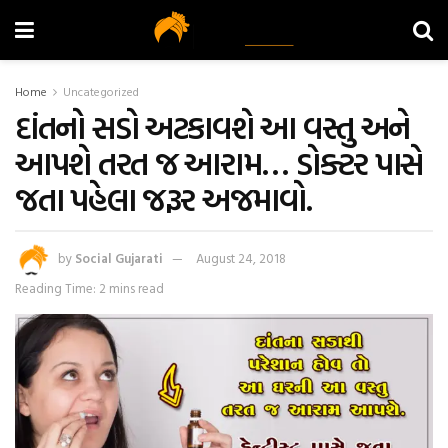
Home
Uncategorized
દાંતનો સડો અટકાવશે આ વસ્તુ અને
આપશે તરત જ આરામ… ડોક્ટર પાસે
જતા પહેલા જરૂર અજમાવો.
by
Social Gujarati
August 24, 2018
Reading Time: 2 mins read