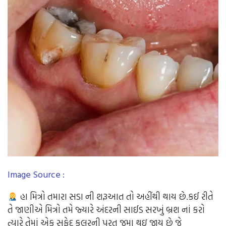
Image Source :
હા મિત્રો તમારા સડા ની શરૂઆત તો અહીંથી થાય છે.કઈ રીતે
તે જાણીએ મિત્રો તમે જ્યારે અંદરની સાઈડ સરખું બ્રશ નાં કરો
ત્યારે તેમાં એક સફેદ કલરની પરત જમા થઇ જાય છે જે