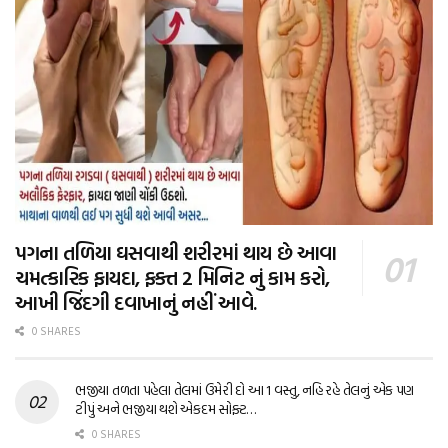
પગના તળિયા ઘસવાથી શરીરમાં થાય છે આવા
ચમત્કારિક ફાયદા, ફક્ત 2 મિનિટ નું કામ કરો,
આખી જિંદગી દવાખાનું નહીં આવે.
0 SHARES
ભજીયા તળતા પહેલા તેલમાં ઉમેરી દો આ 1 વસ્તુ, નહિ રહે તેલનું એક પણ
ટીપું અને ભજીયા થશે એકદમ સોફ્ટ…
0 SHARES