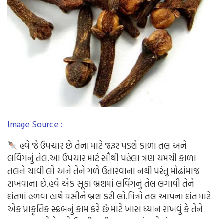
Image Source :
હવે જે ઉપચાર છે તેના માટે જરૂર પડશે કાળા તલ અને
લવિંગનું તેલ.આ ઉપચાર માટે સૌથી પહેલા ત્રણ ચમચી કાળા
તલને ચાવી લો અને તેને ગળે ઉતારવાના નથી પરંતુ મોઢાંમાજ
રાખવાના છે.હવે એક સૂકા બ્રશમાં લવિંગનું તેલ લગાવી તેને
દાંતમાં હળવા હાથે ઘસીને બ્રશ કરી લો.મિત્રો તલ આપના દાંત માટે
એક પ્રાકૃતિક સ્ક્રબનું કામ કરે છે માટે ખાસ ધ્યાન રાખવું કે તેને