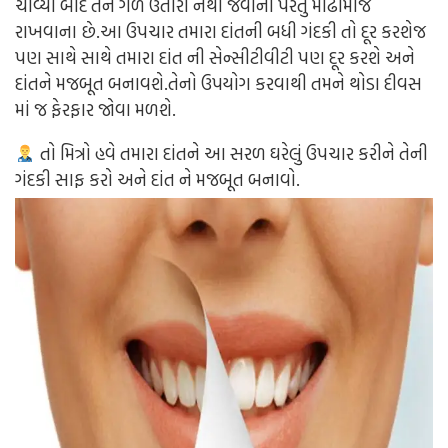
ચાવ્યા બાદ તેને ગળે ઉતારી નથી જવાના પરંતુ મોઢાંમાજ
રાખવાના છે.આ ઉપચાર તમારા દાંતની બધી ગંદકી તો દૂર કરશેજ
પણ સાથે સાથે તમારા દાંત ની સેન્સીટીવીટી પણ દૂર કરશે અને
દાંતને મજબૂત બનાવશે.તેનો ઉપયોગ કરવાથી તમને થોડા દીવસ
માં જ ફેરફાર જોવા મળશે.
તો મિત્રો હવે તમારા દાંતને આ સરળ ઘરેલું ઉપચાર કરીને તેની
ગંદકી સાફ કરો અને દાંત ને મજબૂત બનાવો.