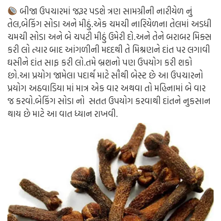
બીજા ઉપચારમાં જરૂર પડશે ત્રણ સામગ્રીની નારીયેળ નું
તેલ,બેકિંગ સોડા અને મીઠું.એક ચમચી નારિયેળના તેલમાં અડધી
ચમચી સોડા અને બે ચપટી મીઠું ઉમેરી દો.અને તેને બરાબર મિક્સ
કરી લો ત્યાર બાદ આંગળીની મદદથી તે મિશ્રણને દાંત પર લગાવી
ઘસીને દાંત સાફ કરી લો.તમે બ્રશનો પણ ઉપયોગ કરી શકો
છો.આ પ્રયોગ જામેલા પદાર્થ માટે સૌથી બેસ્ટ છે આ ઉપચારનો
પ્રયોગ અઠવાડિયા માં માત્ર એક વાર અથવા તો મહિનામાં બે વાર
જ કરવો.બેકિંગ સોડા નો સતત ઉપયોગ કરવાથી દાંતને નુકસાન
થાય છે માટે આ વાત ધ્યાન રાખવી.