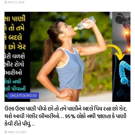
MAY 21, 2024
UNCATEGORIZED
ઉભા ઉભા પાણી પીવો છો તો તમે પાણીને બદલે પિય રહ્યા છો ઝેર,
થશે આવી ગંભીર બીમારીઓ… 95% લોકો નથી જાણતા કે પાણી
કેવી રીતે પીવું…
APRIL 25, 2024