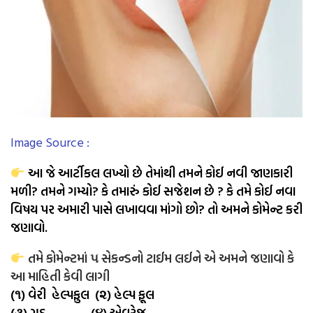
Image Source :
આ જે આર્ટીકલ લખ્યો છે તેમાંથી તમને કોઈ નવી જાણકારી
મળી? તમને ગમ્યો? કે તમારું કોઈ સજેશન છે ? કે તમે કોઈ નવા
વિષય પર અમારી પાસે લખાવવા માંગો છો? તો અમને કોમેન્ટ કરી
જણાવો.
તમે કોમેન્ટમાં ૫ સેકન્ડનો ટાઈમ લઈને એ અમને જણાવો કે
આ માહિતી કેવી લાગી
(૧) વેરી હેલ્પફુલ (૨) હેલ્પ ફૂલ
(૩) ગુડ (૪) એવરેજ