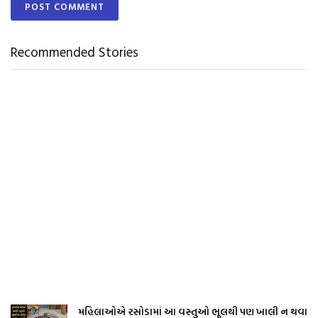
Recommended Stories
મહિલાઓએ રસોડામાં આ વસ્તુઓ ભૂલથી પણ ખાલી ન થવા