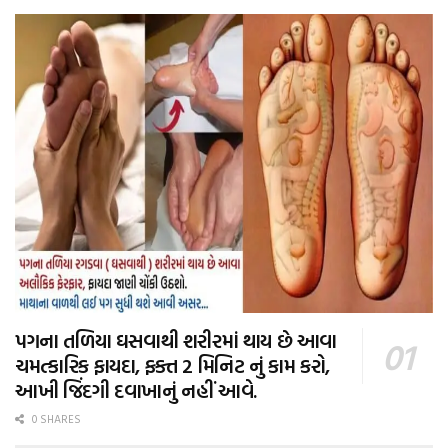
પગના તળિયા ઘસવાથી શરીરમાં થાય છે આવા
ચમત્કારિક ફાયદા, ફક્ત 2 મિનિટ નું કામ કરો,
આખી જિંદગી દવાખાનું નહીં આવે.
0 SHARES