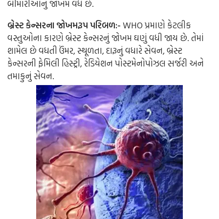
બીમારીઓનું જોખમ વધે છે.
બ્રેસ્ટ કેન્સરના જોખમરૂપ પરિબળ:-
WHO
પ્રમાણે કેટલીક
વસ્તુઓના કારણે બ્રેસ્ટ કેન્સરનું જોખમ ઘણું વધી જાય છે. તેમાં
શામેલ છે વધતી ઉંમર, સ્થૂળતા, દારૂનું વધારે સેવન, બ્રેસ્ટ
કેન્સરની ફેમિલી હિસ્ટ્રી, રેડિયેશન પોસ્ટમેનોપોઝલ સર્જરી અને
તમાકુનું સેવન.