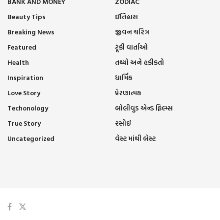
BANK AND MONEY
ZODIAC
Beauty Tips
ઇતિહાસ
Breaking News
જીવન ચરિત્ર
Featured
ટૂંકી વાર્તાઓ
Health
તથ્યો અને હકીકતો
Inspiration
ધાર્મિક
Love Story
પ્રેરણાત્મક
Techonology
બોલીવુડ એન્ડ ફિલ્મ્સ
True Story
રસોઈ
Uncategorized
વેસ્ટ માંથી બેસ્ટ