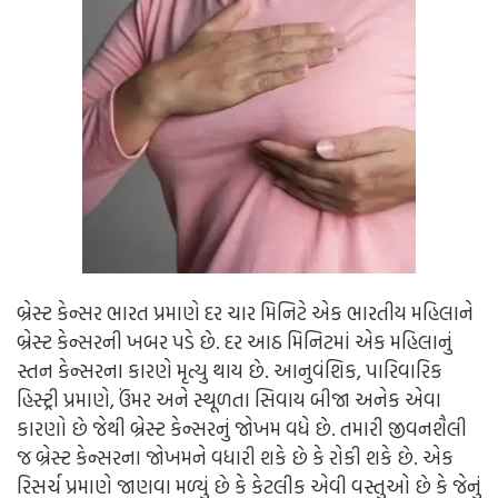
બ્રેસ્ટ કેન્સર ભારત પ્રમાણે દર ચાર મિનિટે એક ભારતીય મહિલાને
બ્રેસ્ટ કેન્સરની ખબર પડે છે. દર આઠ મિનિટમાં એક મહિલાનું
સ્તન કેન્સરના કારણે મૃત્યુ થાય છે. આનુવંશિક, પારિવારિક
હિસ્ટ્રી પ્રમાણે, ઉંમર અને સ્થૂળતા સિવાય બીજા અનેક એવા
કારણો છે જેથી બ્રેસ્ટ કેન્સરનું જોખમ વધે છે. તમારી જીવનશૈલી
જ બ્રેસ્ટ કેન્સરના જોખમને વધારી શકે છે કે રોકી શકે છે. એક
રિસર્ચ પ્રમાણે જાણવા મળ્યું છે કે કેટલીક એવી વસ્તુઓ છે કે જેનું