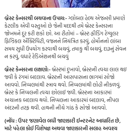
બ્રેસ્ટ કેન્સરથી બચવાના ઉપાય:-
ગ્લોબલ હેલ્થ એજન્સી પ્રમાણે
કેટલીક એવી વસ્તુઓ છે જેની મદદથી તમે બ્રેસ્ટ કેન્સરના
જોખમને દૂર કરી શકો છો. આ રીતોમાં – બ્રેસ્ટ-ફીડિંગ રેગ્યુલર
ફિઝિકલ ઍક્ટિવિટી, વજનને નિયંત્રિત કરવું, હોર્મોનનો લાંબા
સમય સુધી ઉપયોગ કરવાથી બચવું, તમાકુ થી બચવું, દારૂનું સેવન
ન કરવું, વધારે રેડિએશનથી બચવું
બ્રેસ્ટ કેન્સરના લક્ષણો:-
બ્રેસ્ટમાં દુખાવો, બ્રેસ્ટની ત્વચા લાલ થઇ
જવી કે રંગમાં બદલાવ.
બ્રેસ્ટની આસપાસના ભાગમાં સોજો
આવવો.
નિપ્પલમાંથી સ્ત્રાવ થવો.
નિપ્પલમાંથી લોહી નીકળવું.
બ્રેસ્ટ કે નિપ્પલની ત્વચા છોલાઈ જવી.
બ્રેસ્ટના આકારમાં
અચાનક બદલાવ થવો.
નિપ્પલના આકારમાં બદલાવ, નીપલ
અંદરની તરફ થવી.
હાથની નીચે ગાંઠ કે સોજો આવવો.
(નોંધ : ઉપર જણાવેલ બધી જાણકારી ઈન્ટરનેટ આધારિત છે,
માટે પહેલા કોઈ વિશેષજ્ઞ અથવા જાણકારની સલાહ અવશ્ય