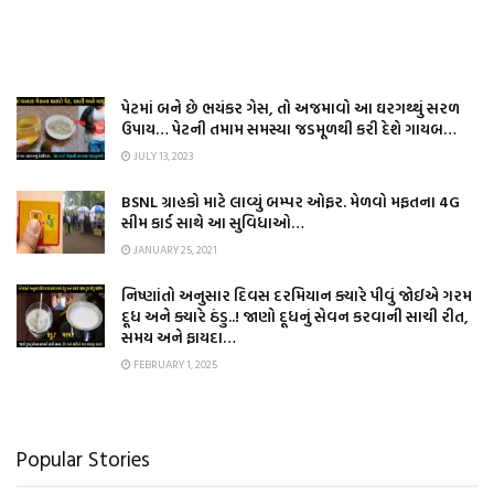
પેટમાં બને છે ભયંકર ગેસ, તો અજમાવો આ ઘરગથ્થું સરળ
ઉપાય… પેટની તમામ સમસ્યા જડમૂળથી કરી દેશે ગાયબ…
JULY 13, 2023
BSNL ગ્રાહકો માટે લાવ્યું બમ્પર ઓફર. મેળવો મફતના 4G
સીમ કાર્ડ સાથે આ સુવિધાઓ…
JANUARY 25, 2021
નિષ્ણાંતો અનુસાર દિવસ દરમિયાન ક્યારે પીવું જોઈએ ગરમ
દૂધ અને ક્યારે ઠંડુ..! જાણો દૂધનું સેવન કરવાની સાચી રીત,
સમય અને ફાયદા…
FEBRUARY 1, 2025
Popular Stories