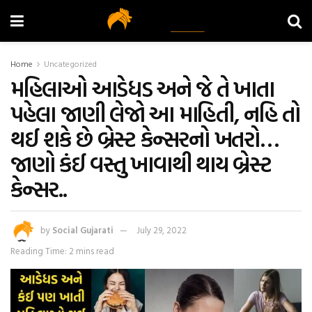
Home
Uncategorized
મહિલાઓ આડેધડ અને જે તે ખાતા
પહેલા જાણી લેજો આ માહિતી, નહિ તો
થઈ શકે છે બ્રેસ્ટ કેન્સરનો ખતરો…
જાણો કંઈ વસ્તુ ખાવાથી થાય બ્રેસ્ટ
કેન્સર..
by
Social Gujarati
July 29, 2022
Reading Time: 2 mins read