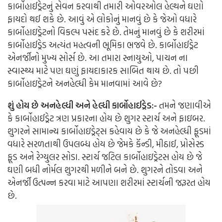
કાર્બોહાઈડ્રેટનું સેવન કરવાથી તમારી ઓવરઓલ હેલ્થને ઘણો
ફાયદો થઈ શકે છે. આવું એ લોકોનું માનવું છે કે જેઓ વધારે
કાર્બોહાઇડ્રેટનો વિકલ્પ પસંદ કરે છે. તેમનું માનવું છે કે શરીરમાં
કાર્બોહાઈડ્રેડ અત્યંત મહત્વની ભૂમિકા ભજવે છે. કાર્બોહાઈડ્રેટ
એનર્જીનો મુખ્ય સોર્સ છે. આ તમારા સ્નાયુઓ, પાચન ના
સ્વાસ્થ્ય માટે પણ ઘણું ફાયદાકારક સાબિત થાય છે. તો પછી
કાર્બોહાઇડ્રેટને અનહેલ્ધી કેમ માનવામાં આવે છે?
શું હોય છે અનહેલ્ધી અને હેલ્ધી કાર્બોહાઈડ્રેડ:-
તમને જણાવીએ
કે કાર્બોહાઈડ્રેટ ત્રણ પ્રકારના હોય છે શુગર સ્ટાર્ચ અને ફાઇબર.
શુગરને સામાન્ય કાર્બોહાઇડ્રેટ્સ કહેવાય છે કે જે અનહેલ્ધી ફૂડમાં
વધારે સરળતાથી ઉપલબ્ધ હોય છે જેમકે કૅન્ડી, મીઠાઈ, પ્રોસેસ્ડ
ફૂડ અને રેગ્યુલર સોડા.
સ્ટાર્ચ જટિલ કાર્બોહાઇડ્રેટસ હોય છે જે
ઘણી બધી નોર્મલ શુગરથી મળીને બને છે. શુગરને તોડવા અને
એનર્જી ઉત્પન્ન કરવા માટે આપણા શરીરમાં સ્ટાર્ચની જરૂરત હોય
છે.