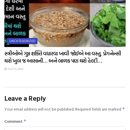
UNCATEGORIZED
સ્ત્રીઓએ ગુપ્ત શક્તિ વધારવા ખાવી જોઈએ આ વસ્તુ, પ્રેગનેન્સી
થશે ખુબ જ આસાની… અને બાળક પણ થશે હેલ્દી…
JULY 11, 2023
Leave a Reply
Your email address will not be published.
Required fields are marked
*
Comment
*