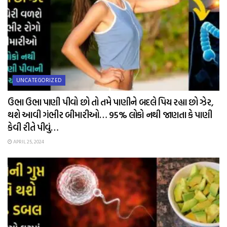
UNCATEGORIZED
ઉભા ઉભા પાણી પીવો છો તો તમે પાણીને બદલે પિય રહ્યા છો ઝેર,
થશે આવી ગંભીર બીમારીઓ… 95% લોકો નથી જાણતા કે પાણી
કેવી રીતે પીવું…
APRIL 25, 2024