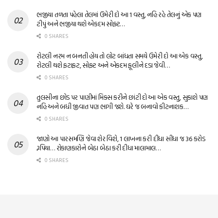
ભજીયા તળતા પહેલા તેલમાં ઉમેરી દો આ 1 વસ્તુ, નહિ રહે તેલનું એક પણ
ટીપું અને ભજીયા થશે એકદમ સોફ્ટ…
0 SHARES
રોટલી નરમ ન બનતી હોય તો લોટ બાંધતા સમયે ઉમેરી દો આ એક વસ્તુ,
રોટલી થશે ફટાફટ, સોફ્ટ અને એકદમ ફૂલીને દડા જેવી…
0 SHARES
તુલસીના છોડ પર પાણીમાં મિક્સ કરીને છાંટી દો આ એક વસ્તુ, સુકાશે પણ
નહિ અને બધી જીવાત પણ ભાગી જશે. ઘરે જ બનાવો કીટનાશક…
0 SHARES
જાણો આ પારસમણિ જેવા શેર વિશે, 1 લાખના કરી દીધા સીધા જ 36 કરોડ
રૂપિયા… રોકાણકારોને બેઠા બેઠા કરી દીધા માલામાલ…
0 SHARES