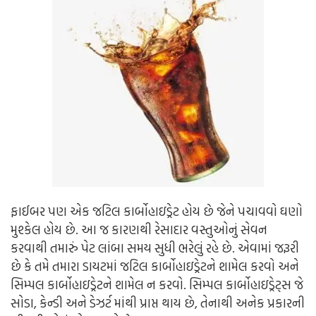
ફાઈબર પણ એક જટિલ કાર્બોહાઇડ્રેટ હોય છે જેને પચાવવો ઘણો
મુશ્કેલ હોય છે. આ જ કારણથી રેસાદાર વસ્તુઓનું સેવન
કરવાથી તમારું પેટ લાંબા સમય સુધી ભરેલું રહે છે.
એવામાં જરૂરી
છે કે તમે તમારા ડાયટમાં જટિલ કાર્બોહાઇડ્રેટને શામેલ કરવો અને
સિમ્પલ કાર્બોહાઇડ્રેટને શામેલ ન કરવો. સિમ્પલ કાર્બોહાઇડ્રેટ્સ જે
સોડા, કેન્ડી અને ડેઝર્ટ માંથી પ્રાપ્ત થાય છે, તેનાથી અનેક પ્રકારની