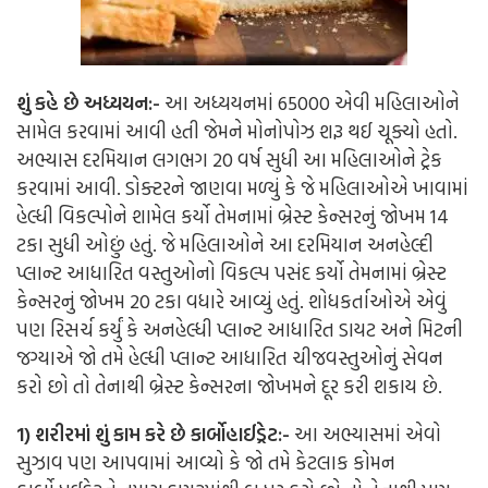
શું કહે છે અધ્યયન:-
આ અધ્યયનમાં 65000 એવી મહિલાઓને
સામેલ કરવામાં આવી હતી જેમને મોનોપોઝ શરૂ થઈ ચૂક્યો હતો.
અભ્યાસ દરમિયાન લગભગ 20 વર્ષ સુધી આ મહિલાઓને ટ્રેક
કરવામાં આવી. ડોક્ટરને જાણવા મળ્યું કે જે મહિલાઓએ ખાવામાં
હેલ્ધી વિકલ્પોને શામેલ કર્યો તેમનામાં બ્રેસ્ટ કેન્સરનું જોખમ 14
ટકા સુધી ઓછું હતું. જે મહિલાઓને આ દરમિયાન અનહેલ્દી
પ્લાન્ટ આધારિત વસ્તુઓનો વિકલ્પ પસંદ કર્યો તેમનામાં બ્રેસ્ટ
કેન્સરનું જોખમ 20 ટકા વધારે આવ્યું હતું.
શોધકર્તાઓએ એવું
પણ રિસર્ચ કર્યું કે અનહેલ્ધી પ્લાન્ટ આધારિત ડાયટ અને મિટની
જગ્યાએ જો તમે હેલ્ધી પ્લાન્ટ આધારિત ચીજવસ્તુઓનું સેવન
કરો છો તો તેનાથી બ્રેસ્ટ કેન્સરના જોખમને દૂર કરી શકાય છે.
1) શરીરમાં શું કામ કરે છે કાર્બોહાઈડ્રેટ:-
આ અભ્યાસમાં એવો
સુઝાવ પણ આપવામાં આવ્યો કે જો તમે કેટલાક કોમન