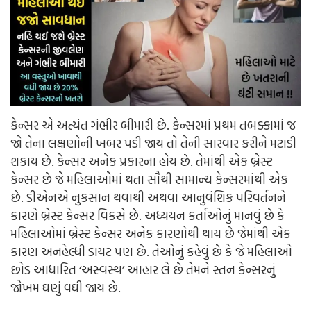
કેન્સર એ અત્યંત ગંભીર બીમારી છે. કેન્સરમાં પ્રથમ તબક્કામાં જ
જો તેના લક્ષણોની ખબર પડી જાય તો તેની સારવાર કરીને મટાડી
શકાય છે. કેન્સર અનેક પ્રકારના હોય છે. તેમાંથી એક બ્રેસ્ટ
કેન્સર છે જે મહિલાઓમાં થતા સૌથી સામાન્ય કેન્સરમાંથી એક
છે. ડીએનએ નુકસાન થવાથી અથવા આનુવંશિક પરિવર્તનને
કારણે બ્રેસ્ટ કેન્સર વિકસે છે. અધ્યયન કર્તાઓનું માનવું છે કે
મહિલાઓમાં બ્રેસ્ટ કેન્સર અનેક કારણોથી થાય છે જેમાંથી એક
કારણ અનહેલ્ધી ડાયટ પણ છે. તેઓનું કહેવું છે કે જે મહિલાઓ
છોડ આધારિત ‘અસ્વસ્થ’ આહાર લે છે તેમને સ્તન કેન્સરનું
જોખમ ઘણું વઘી જાય છે.