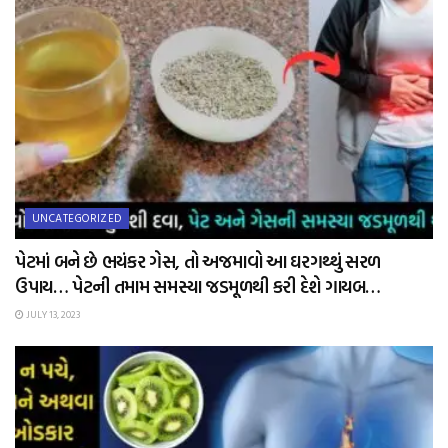
UNCATEGORIZED
પેટમાં બને છે ભયંકર ગેસ, તો અજમાવો આ ઘરગથ્થું સરળ
ઉપાય… પેટની તમામ સમસ્યા જડમૂળથી કરી દેશે ગાયબ…
JULY 13, 2023