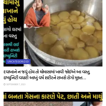
UNCATEGORIZED
દવાખાને ન જવું હોય તો ચોમાસામાં ખાવી જોઈએ આ વસ્તુ,
ઇમ્યુનિટી વધારી આખું વર્ષ શરીરને રાખશે રોગો મુક્ત…
SEPTEMBER 7, 2023