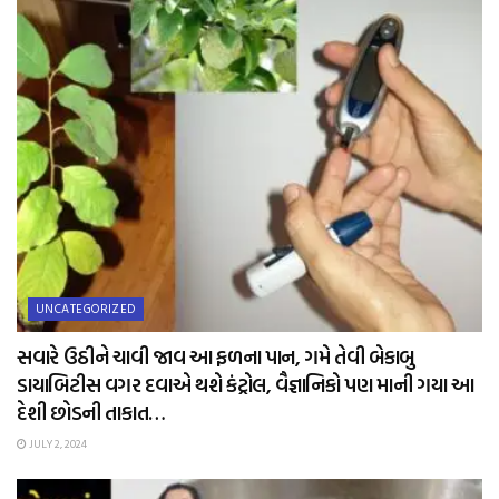
UNCATEGORIZED
સવારે ઉઠીને ચાવી જાવ આ ફળના પાન, ગમે તેવી બેકાબુ
ડાયાબિટીસ વગર દવાએ થશે કંટ્રોલ, વૈજ્ઞાનિકો પણ માની ગયા આ
દેશી છોડની તાકાત…
JULY 2, 2024