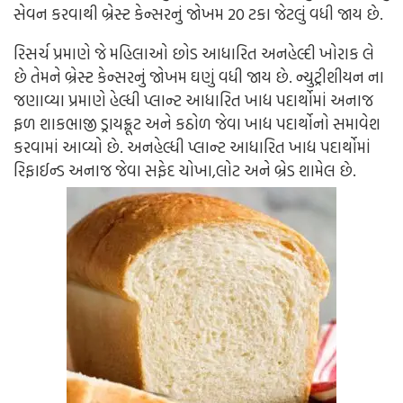
સેવન કરવાથી બ્રેસ્ટ કેન્સરનું જોખમ 20 ટકા જેટલું વધી જાય છે.
રિસર્ચ પ્રમાણે જે મહિલાઓ છોડ આધારિત અનહેલ્દી ખોરાક લે
છે તેમને બ્રેસ્ટ કેન્સરનું જોખમ ઘણું વધી જાય છે. ન્યુટ્રીશીયન ના
જણાવ્યા પ્રમાણે હેલ્ધી પ્લાન્ટ આધારિત ખાદ્ય પદાર્થોમાં અનાજ
ફળ શાકભાજી ડ્રાયફ્રૂટ અને કઠોળ જેવા ખાદ્ય પદાર્થોનો સમાવેશ
કરવામાં આવ્યો છે. અનહેલ્ધી પ્લાન્ટ આધારિત ખાદ્ય પદાર્થોમાં
રિફાઈન્ડ અનાજ જેવા સફેદ ચોખા,લોટ અને બ્રેડ શામેલ છે.