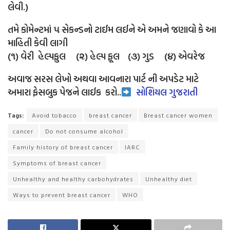
લેવી.)
તમે કોમેન્ટમાં ૫ સેકન્ડનો ટાઈમ લઈને એ અમને જણાવો કે આ
માહિતી કેવી લાગી
(૧) વેરી હેલ્પફુલ (૨) હેલ્પ ફૂલ (૩) ગુડ (૪) એવરેજ
અવાજ સરસ લેખો અથવા આવનારા પાર્ટ ની અપડેટ માટે
અમારા ફેસબુક પેજને લાઈક
કરો..
સોશિયલ ગુજરાતી
Tags:
Avoid tobacco
breast cancer
Breast cancer women
cancer
Do not consume alcohol
Family history of breast cancer
IARC
Symptoms of breast cancer
Unhealthy and healthy carbohydrates
Unhealthy diet
Ways to prevent breast cancer
WHO