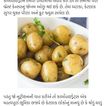
કાર્બોહાઈડ્રેટને તમારા ડાયટમાંથી બહાર કરો છો તો તેનાથી પણ
બ્રેસ્ટ કેન્સરનું જોખમ ઓછું થઈ શકે છે. તેમાં બટાકા, કેટલાક
સુગર યુક્ત પીણાં અને ફ્રૂટ જ્યુસ સામેલ છે.
પરંતુ જો નુટ્રીશનની વાત કરીએ તો કાર્બોહાઇડ્રેટ્સ એક
મહત્વપૂર્ણ ભૂમિકા ભજવે છે કેટલાક લોકોનું માનવું છે કે થોડું ઘણું