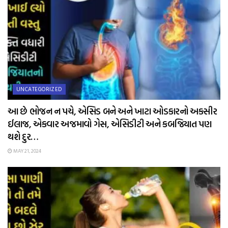
UNCATEGORIZED
આ છે ભોજન ન પચે, એસિડ બને અને ખાટા ઓડકારનો અકસીર
ઈલાજ, એકવાર અજમાવો ગેસ, એસિડીટી અને કબજિયાત પણ
થશે દુર…
MAY 21, 2024