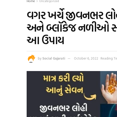
Home
Uncategorized
વગર ખર્ચે જીવનભર લોહી 
અને બ્લૉકેજ નળીઓ સાફ 
આ ઉપાય
by
Social Gujarati
October 6, 2022
Reading Ti