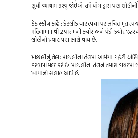
સુધી વ્યાયામ કરવું જોઈએ. તમે યોગ દ્વારા પણ લોહીની ક
ડેડ સ્કીન કાઢે :
કેટલીક વાર ત્વચા પર સંચિત મૃત ત્વચા
મહિનામાં 1 થી 2 વાર મૈની ક્યોર અને પૈડી ક્યોર જર
લોહીનો પ્રવાહ પણ સારો થાય છે.
માછલીનું તેલ :
માછલીના તેલમાં ઓમેગા-3 ફેટી એસ
કરવામાં મદદ કરે છે. માછલીના તેલને તમારા ડાયટમાં 
ખાવાની સલાહ આપે છે.