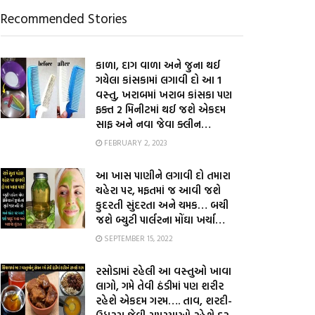
Recommended Stories
કાળા, દાગ વાળા અને જુના થઈ
ગયેલા કાંસકામાં લગાવી દો આ 1
વસ્તુ, ખરાબમાં ખરાબ કાંસકા પણ
ફક્ત 2 મિનીટમાં થઈ જશે એકદમ
સાફ અને નવા જેવા ક્લીન…
FEBRUARY 2, 2023
આ ખાસ પાણીને લગાવી દો તમારા
ચહેરા પર, મફતમાં જ આવી જશે
કુદરતી સુંદરતા અને ચમક… બચી
જશે બ્યુટી પાર્લરના મોંઘા ખર્ચા…
SEPTEMBER 15, 2022
રસોડામાં રહેલી આ વસ્તુઓ ખાવા
લાગો, ગમે તેવી ઠંડીમાં પણ શરીર
રહેશે એકદમ ગરમ…. તાવ, શરદી-