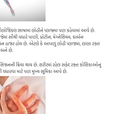
લોજિકલ ભાષામાં લોહીને પ્લાજ્મા પણ કહેવામાં આવે છે.
જેમાં સૌથી વધારે પાણી, પ્રોટીન, મેગ્નેશિયમ, કાર્બન
 હાજર હોય છે. એટલે કે આપણું લોહી પ્લાજમા, લાલા રક્ત
 બને છે.
જનની ક્રિયા થાય છે. શરીરમાં રહેલ સફેદ રક્ત કોશિકાઓનું
નિટી વધારવા માટે પણ મુખ્ય ભૂમિકા આપે છે.