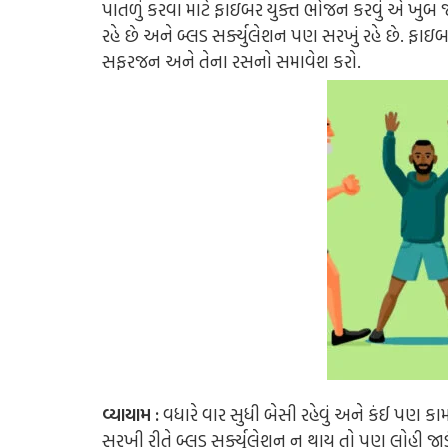
પાતળું કરવા માટે ફાઇબર યુક્ત ભોજન કરવું એ ખુબ 
રહે છે અને બ્લડ સર્ક્યુલેશન પણ સરખું રહે છે. ફાઇ
સફરજન અને તેના રસનો સમાવેશ કરો.
વ્યાયામ :
વધારે વાર સુધી બેસી રહેવું અને કંઈ પણ કામ
સરખી રીતે બ્લડ સર્ક્યુલેશન ન થાય તો પણ લોહી જાડું