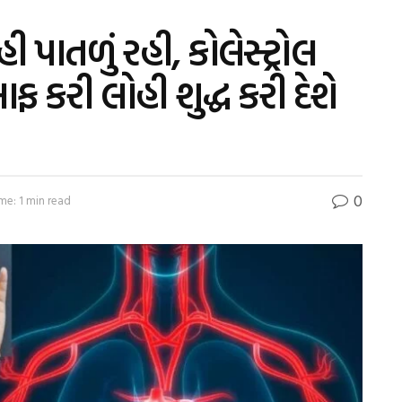
પાતળું રહી, કોલેસ્ટ્રોલ
કરી લોહી શુદ્ધ કરી દેશે
0
me: 1 min read