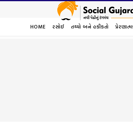
HOME
રસોઈ
તથ્યો અને હકીકતો
પ્રેરણાત્