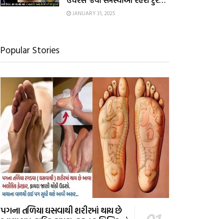
ઉધરસ જેવી સમસ્યાઓ રહેશે દુર…
JANUARY 31, 2025
Popular Stories
પગના તળિયા ઘસવાથી શરીરમાં થાય છે