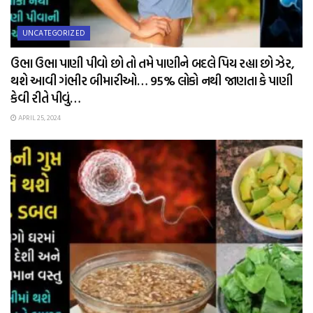
UNCATEGORIZED
ઉભા ઉભા પાણી પીવો છો તો તમે પાણીને બદલે પિય રહ્યા છો ઝેર,
થશે આવી ગંભીર બીમારીઓ… 95% લોકો નથી જાણતા કે પાણી
કેવી રીતે પીવું…
APRIL 25, 2024