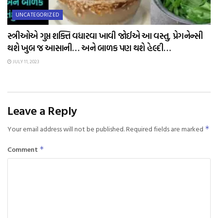
UNCATEGORIZED
સ્ત્રીઓએ ગુપ્ત શક્તિ વધારવા ખાવી જોઈએ આ વસ્તુ, પ્રેગનેન્સી
થશે ખુબ જ આસાની… અને બાળક પણ થશે હેલ્દી…
JULY 11, 2023
Leave a Reply
Your email address will not be published.
Required fields are marked
*
Comment
*