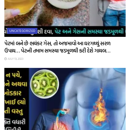
UNCATEGORIZED
પેટમાં બને છે ભયંકર ગેસ, તો અજમાવો આ ઘરગથ્થું સરળ
ઉપાય… પેટની તમામ સમસ્યા જડમૂળથી કરી દેશે ગાયબ…
JULY 13, 2023