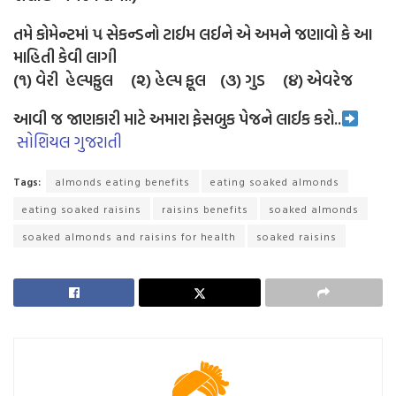
તમે કોમેન્ટમાં ૫ સેકન્ડનો ટાઈમ લઈને એ અમને જણાવો કે આ
માહિતી કેવી લાગી
(૧) વેરી હેલ્પફુલ (૨) હેલ્પ ફૂલ (૩) ગુડ (૪) એવરેજ
આવી જ જાણકારી માટે અમારા ફેસબુક પેજને લાઈક કરો..
સોશિયલ ગુજરાતી
Tags:
almonds eating benefits
eating soaked almonds
eating soaked raisins
raisins benefits
soaked almonds
soaked almonds and raisins for health
soaked raisins