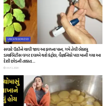
UNCATEGORIZED
સવારે ઉઠીને ચાવી જાવ આ ફળના પાન, ગમે તેવી બેકાબુ
ડાયાબિટીસ વગર દવાએ થશે કંટ્રોલ, વૈજ્ઞાનિકો પણ માની ગયા આ
દેશી છોડની તાકાત…
JULY 2, 2024