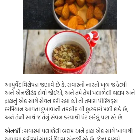
આયુર્વેદ વિશેષજ્ઞ જણાવે છે કે, સવારનો નાસ્તો ખુબ જ હેલ્ધી
અને એનર્જેટિક લેવો જોઈએ, અને તમે તેમાં પલાળેલી બદામ અને
દ્રાક્ષનું એક સાથે સેવન કરી રહ્યા છો તો તમારા પીરિયડ્સ
દરમિયાન આવતા દુખાવાની તકલીફ થી છુટકારો મળી શકે છે,
અને તેની સાથે જ તેનું સેવન કરવાથી પેટ ભરેલું પણ રહે છે.
એનર્જી :
સવારમાં પલાળેલી બદામ અને દ્રાક્ષ એક સાથે ખાવાથી
આપણા શરીરમાં સંપૂર્ણ દિવસ એનર્જી રહે છે, જેના કારણે