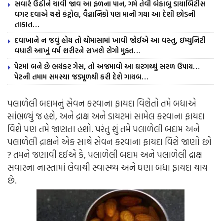
સવારે ઉઠીને ચાવી જાવ આ ફળના પાન, ગમે તેવી બેકાબુ ડાયાબિટીસ
વગર દવાએ થશે કંટ્રોલ, વૈજ્ઞાનિકો પણ માની ગયા આ દેશી છોડની
તાકાત…
દવાખાને ન જવું હોય તો ચોમાસામાં ખાવી જોઈએ આ વસ્તુ, ઇમ્યુનિટી
વધારી આખું વર્ષ શરીરને રાખશે રોગો મુક્ત…
પેટમાં બને છે ભયંકર ગેસ, તો અજમાવો આ ઘરગથ્થું સરળ ઉપાય…
પેટની તમામ સમસ્યા જડમૂળથી કરી દેશે ગાયબ…
પલાળેલી બદામનું સેવન કરવાના ફાયદા વિશેતો તમે બધાએ
સાંભળ્યું જ હશે, અને દ્રાક્ષ અને ડાયટમાં સામેલ કરવાના ફાયદા
વિશે પણ તમે જાણતા હશો. પરંતુ શું તમે પલાળેલી બદામ અને
પલાળેલી દ્રાક્ષને એક સાથે સેવન કરવાના ફાયદા વિશે જાણો છો
? તમને જણાવી દઈએ કે, પલાળેલી બદામ અને પલાળેલી દ્રાક્ષ
સવારના નાસ્તામાં લેવાથી સ્વાસ્થ્ય અને ઘણા બધા ફાયદા થાય
છે.