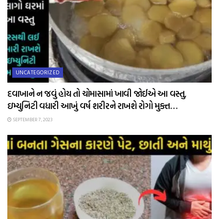
UNCATEGORIZED
દવાખાને ન જવું હોય તો ચોમાસામાં ખાવી જોઈએ આ વસ્તુ,
ઇમ્યુનિટી વધારી આખું વર્ષ શરીરને રાખશે રોગો મુક્ત…
SEPTEMBER 7, 2023