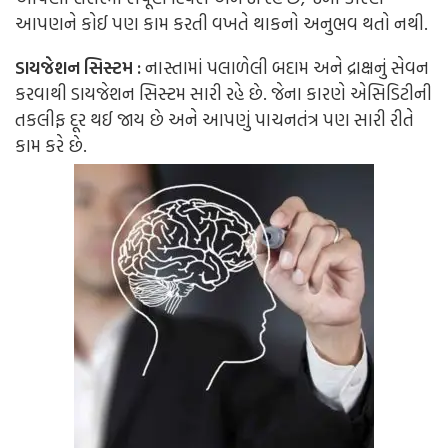
આપણને કોઈ પણ કામ કરતી વખતે થાકનો અનુભવ થતો નથી.
ડાયજેશન સિસ્ટમ :
નાસ્તામાં પલાળેલી બદામ અને દ્રાક્ષનું સેવન
કરવાથી ડાયજેશન સિસ્ટમ સારી રહે છે. જેના કારણે એસિડિટીની
તકલીફ દૂર થઈ જાય છે અને આપણું પાચનતંત્ર પણ સારી રીતે
કામ કરે છે.