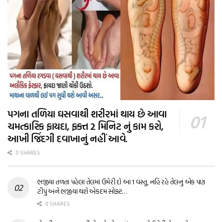
પગના તળિયા ઘસવાથી શરીરમાં થાય છે આવા
ચમત્કારિક ફાયદા, ફક્ત 2 મિનિટ નું કામ કરો,
આખી જિંદગી દવાખાનું નહીં આવે.
0 SHARES
ભજીયા તળતા પહેલા તેલમાં ઉમેરી દો આ 1 વસ્તુ, નહિ રહે તેલનું એક પણ
ટીપું અને ભજીયા થશે એકદમ સોફ્ટ…
0 SHARES