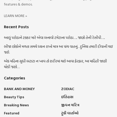
features & demos.
LEARN MORE »
Recent Posts
આલું પરોઠાને ટક્કર મારે એવા બનાવો ટમેટાના પરોઠા….. જાણો તેની રેસીપી…..
બીજા લોકોને મળતા સમયે ધ્યાન રાખો માત્ર આ પાંચ વાતનું…દુનિયા તમારી દીવાની થઇ
જશે.
એક મહિના સુધી બટાટા ન ખાવ તો શરીરમાં થશે આવા ફેરફાર, આ માહિતી જાણી
ચોંકી જશો…
Categories
BANK AND MONEY
ZODIAC
Beauty Tips
ઇતિહાસ
Breaking News
જીવન ચરિત્ર
Featured
ટૂંકી વાર્તાઓ