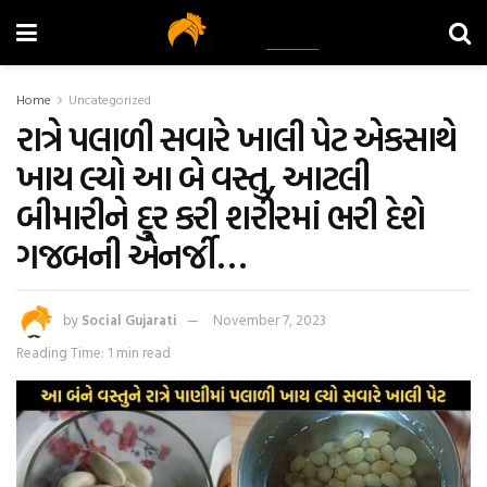
Home
Uncategorized
રાત્રે પલાળી સવારે ખાલી પેટ એકસાથે
ખાય લ્યો આ બે વસ્તુ, આટલી
બીમારીને દુર કરી શરીરમાં ભરી દેશે
ગજબની એનર્જી…
by
Social Gujarati
November 7, 2023
Reading Time: 1 min read