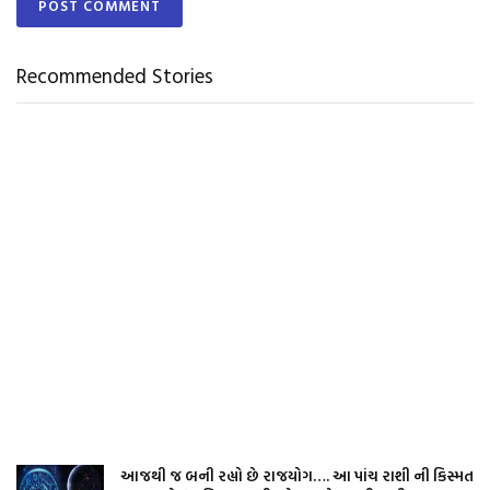
Recommended Stories
આજથી જ બની રહ્યો છે રાજયોગ…. આ પાંચ રાશી ની કિસ્મત