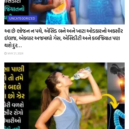
UNCATEGORIZED
આ છે ભોજન ન પચે, એસિડ બને અને ખાટા ઓડકારનો અકસીર
ઈલાજ, એકવાર અજમાવો ગેસ, એસિડીટી અને કબજિયાત પણ
થશે દુર…
MAY 21, 2024