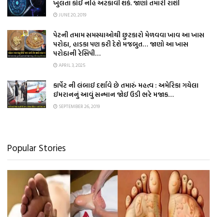
ખુલતા કોઈ નહિ અટકાવી શકે. જાણો તમારી રાશી
JUNE 20, 2019
પેટની તમામ સમસ્યાઓથી છુટકારો મેળવવા ખાવ આ ખાસ
પરોઠા, હાડકા પણ કરી દેશે મજબુત… જાણો આ ખાસ
પરોઠાની રેસિપી…
APRIL 3, 2025
કાર્પેટ ની લંબાઈ દર્શાવે છે તમારું મહત્વ : અમેરિકા ગયેલા
ઈમરાનનું આવું સન્માન જોઈ ઉડી ભરે મજાક…
SEPTEMBER 26, 2019
Popular Stories