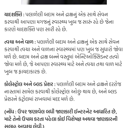
યાદશક્તિ :
પલાળેલી બદામ અને દ્રાક્ષનું એક સાથે સેવન
કરવાથી આપણા મગજનું સ્વાસ્થ્ય ખુબ જ સારું રહે છે જેના
કારણે યાદશક્તિ પણ સારી રહે છે.
ત્વચા અને વાળ :
પલાળેલી બદામ અને દ્રાક્ષનું એક સાથે સેવન
કરવાથી ત્વચા અને વાળના સ્વાસ્થ્યમાં પણ ખુબ જ સુધારો જોવા
મળે છે. બદામ અને દ્રાક્ષ બન્ને વસ્તુમાં એન્ટિઓક્સિડન્ટ તત્વો
જોવા મળે છે, જે આપણા સ્વાસ્થ્ય માટે અને ત્વચા તથા વાળ માટે
ખુબ જ ફાયદાકારક છે.
કોલેસ્ટ્રોલ અને બ્લડ પ્રેશર :
પલાળેલી બદામ અને દ્રાક્ષને દરરોજ
નાસ્તામાં સામેલ કરવાથી કોલેસ્ટ્રોલ ઓછું થાય છે, અને બ્લડ
પ્રેશરને કંટ્રોલમાં રાખવામાં મદદ મળે છે.
(નોંધ
:
ઉપર
જણાવેલ
બધી
જાણકારી
ઈન્ટરનેટ
આધારિત
છે
,
માટે તેનો ઉપાય કરતા પહેલા કોઈ વિશેષજ્ઞ અથવા જાણકારની
સલાહ અવશ્ય લેવી.)