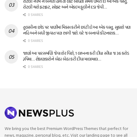
રોટલી નરમ ન બનતી હોય તો લોટ બાંધતા સમયે ઉમેરી દો આ એક વસ્તુ,
રોટલી થશે ફટાફટ, સોફ્ટ અને એકદમ ફૂલીને દડા જેવી…
0 SHARES
તુલસીના છોડ પર પાણીમાં મિક્સ કરીને છાંટી દો આ એક વસ્તુ, સુકાશે પણ
નહિ અને બધી જીવાત પણ ભાગી જશે. ઘરે જ બનાવો કીટનાશક…
0 SHARES
જાણો આ પારસમણિ જેવા શેર વિશે, 1 લાખના કરી દીધા સીધા જ 36 કરોડ
રૂપિયા… રોકાણકારોને બેઠા બેઠા કરી દીધા માલામાલ…
0 SHARES
We bring you the best Premium WordPress Themes that perfect for
news, magazine, personal blog, etc. Visit our landing page to see all