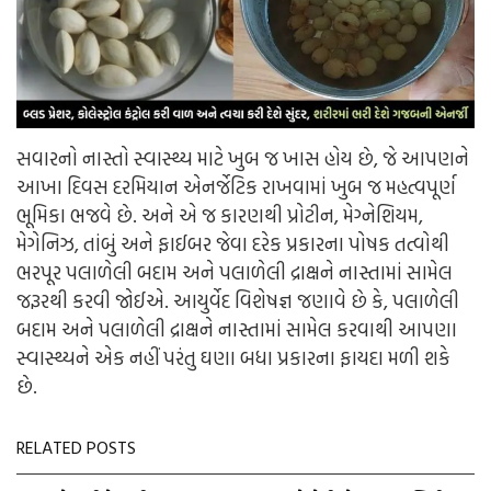
સવારનો નાસ્તો સ્વાસ્થ્ય માટે ખુબ જ ખાસ હોય છે, જે આપણને
આખા દિવસ દરમિયાન એનર્જેટિક રાખવામાં ખુબ જ મહત્વપૂર્ણ
ભૂમિકા ભજવે છે. અને એ જ કારણથી પ્રોટીન, મેગ્નેશિયમ,
મેગેનિઝ, તાંબું અને ફાઈબર જેવા દરેક પ્રકારના પોષક તત્વોથી
ભરપૂર પલાળેલી બદામ અને પલાળેલી દ્રાક્ષને નાસ્તામાં સામેલ
જરૂરથી કરવી જોઈએ. આયુર્વેદ વિશેષજ્ઞ જણાવે છે કે, પલાળેલી
બદામ અને પલાળેલી દ્રાક્ષને નાસ્તામાં સામેલ કરવાથી આપણા
સ્વાસ્થ્યને એક નહીં પરંતુ ઘણા બધા પ્રકારના ફાયદા મળી શકે
છે.
RELATED POSTS