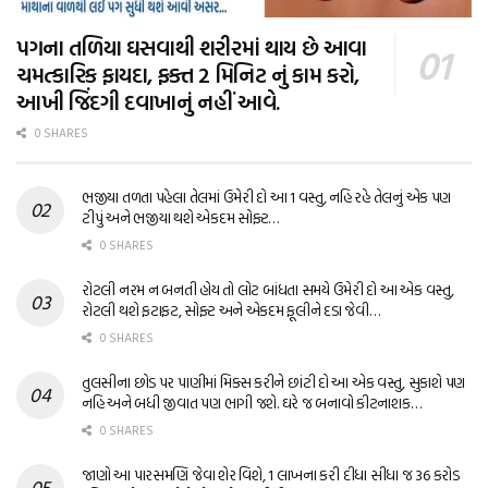
પગના તળિયા ઘસવાથી શરીરમાં થાય છે આવા
ચમત્કારિક ફાયદા, ફક્ત 2 મિનિટ નું કામ કરો,
આખી જિંદગી દવાખાનું નહીં આવે.
0 SHARES
ભજીયા તળતા પહેલા તેલમાં ઉમેરી દો આ 1 વસ્તુ, નહિ રહે તેલનું એક પણ
ટીપું અને ભજીયા થશે એકદમ સોફ્ટ…
0 SHARES
રોટલી નરમ ન બનતી હોય તો લોટ બાંધતા સમયે ઉમેરી દો આ એક વસ્તુ,
રોટલી થશે ફટાફટ, સોફ્ટ અને એકદમ ફૂલીને દડા જેવી…
0 SHARES
તુલસીના છોડ પર પાણીમાં મિક્સ કરીને છાંટી દો આ એક વસ્તુ, સુકાશે પણ
નહિ અને બધી જીવાત પણ ભાગી જશે. ઘરે જ બનાવો કીટનાશક…
0 SHARES
જાણો આ પારસમણિ જેવા શેર વિશે, 1 લાખના કરી દીધા સીધા જ 36 કરોડ