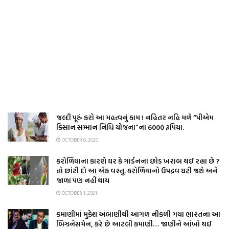
જલ્દી પૂરું કરો આ મહત્વનું કામ ! નહિતર નહિ મળે “પીએમ
કિસાન સમ્માન નિધિ યોજના”ના 6000 રૂપિયા.
OCTOBER 6, 2020
કરોળિયાના કારણે ઘર કે ગાર્ડનના છોડ ખરાબ થઈ રહ્યા છે ?
તો છાંટી દો આ એક વસ્તુ. કરોળિયાનો ઉપદ્રવ ઘટી જશે અને
જાળા પણ નહીં થાય
OCTOBER 1, 2021
કમાણીમાં મુકેશ અંબાણીથી આગળ નીકળી ગયા ભારતના આ
બિઝનેસમેન, કરે છે આટલી કમાણી… જાણીને આંખો થઈ