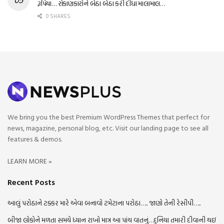
રૂપિયા… રોકાણકારોને બેઠા બેઠા કરી દીધા માલામાલ…
0 SHARES
We bring you the best Premium WordPress Themes that perfect for
news, magazine, personal blog, etc. Visit our landing page to see all
features & demos.
LEARN MORE »
Recent Posts
આલું પરોઠાને ટક્કર મારે એવા બનાવો ટમેટાના પરોઠા….. જાણો તેની રેસીપી…..
બીજા લોકોને મળતા સમયે ધ્યાન રાખો માત્ર આ પાંચ વાતનું…દુનિયા તમારી દીવાની થઇ