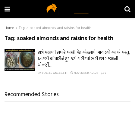
Home
Tag
soaked almonds and raisins for health
Tag:
soaked almonds and raisins for health
રાત્રે પલાળી સવારે ખાલી પેટ એકસાથે ખાય લ્યો આ બે વસ્તુ,
આટલી બીમારીને દુર કરી શરીરમાં ભરી દેશે ગજબની
એનર્જી…
BY
SOCIAL GUJARATI
NOVEMBER 7, 2023
0
Recommended Stories