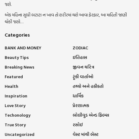
જશે.
એક મહિના સુધી બટાટા ન ખાવ તો શરીરમાં થશે આવા ફેરફાર, આ માહિતી જાણી
ચોંકી જશો…
Categories
BANK AND MONEY
ZODIAC
Beauty Tips
ઇતિહાસ
Breaking News
જીવન ચરિત્ર
Featured
ટૂંકી વાર્તાઓ
Health
તથ્યો અને હકીકતો
Inspiration
ધાર્મિક
Love Story
પ્રેરણાત્મક
Techonology
બોલીવુડ એન્ડ ફિલ્મ્સ
True Story
રસોઈ
Uncategorized
વેસ્ટ માંથી બેસ્ટ