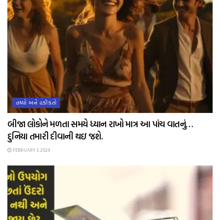
તથ્યો અને હકીકતો
બીજા લોકોને મળતા સમયે ધ્યાન રાખો માત્ર આ પાંચ વાતનું…
દુનિયા તમારી દીવાની થઇ જશે.
FEBRUARY 3, 2024