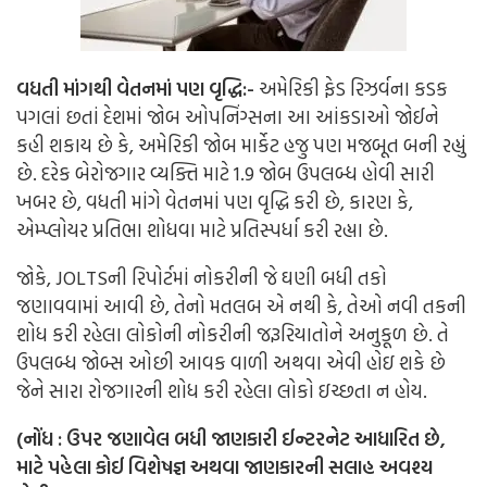
વધતી માંગથી વેતનમાં પણ વૃદ્ધિ:-
અમેરિકી ફેડ રિઝર્વના કડક
પગલાં છતાં દેશમાં જોબ ઓપનિંગ્સના આ આંકડાઓ જોઈને
કહી શકાય છે કે, અમેરિકી જોબ માર્કેટ હજુ પણ મજબૂત બની રહ્યું
છે. દરેક બેરોજગાર વ્યક્તિ માટે 1.9 જોબ ઉપલબ્ધ હોવી સારી
ખબર છે, વધતી માંગે વેતનમાં પણ વૃદ્ધિ કરી છે, કારણ કે,
એમ્પ્લોયર પ્રતિભા શોધવા માટે પ્રતિસ્પર્ધા કરી રહ્યા છે.
જોકે, JOLTSની રિપોર્ટમાં નોકરીની જે ઘણી બધી તકો
જણાવવામાં આવી છે, તેનો મતલબ એ નથી કે, તેઓ નવી તકની
શોધ કરી રહેલા લોકોની નોકરીની જરૂરિયાતોને અનુકૂળ છે. તે
ઉપલબ્ધ જોબ્સ ઓછી આવક વાળી અથવા એવી હોઇ શકે છે
જેને સારા રોજગારની શોધ કરી રહેલા લોકો ઇચ્છતા ન હોય.
(નોંધ : ઉપર જણાવેલ બધી જાણકારી ઈન્ટરનેટ આધારિત છે,
માટે પહેલા કોઈ વિશેષજ્ઞ અથવા જાણકારની સલાહ અવશ્ય