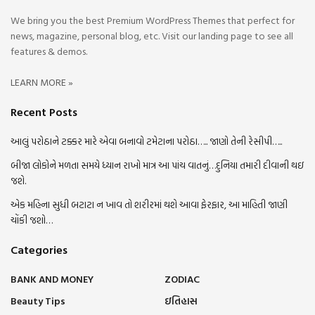
We bring you the best Premium WordPress Themes that perfect for
news, magazine, personal blog, etc. Visit our landing page to see all
features & demos.
LEARN MORE »
Recent Posts
આલું પરોઠાને ટક્કર મારે એવા બનાવો ટમેટાના પરોઠા….. જાણો તેની રેસીપી…..
બીજા લોકોને મળતા સમયે ધ્યાન રાખો માત્ર આ પાંચ વાતનું…દુનિયા તમારી દીવાની થઇ
જશે.
એક મહિના સુધી બટાટા ન ખાવ તો શરીરમાં થશે આવા ફેરફાર, આ માહિતી જાણી
ચોંકી જશો…
Categories
BANK AND MONEY
ZODIAC
Beauty Tips
ઇતિહાસ