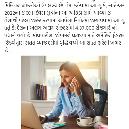
મિલિયન નોકરીઓ ઉપલબ્ધ છે. તેમાં કહેવામા આવ્યું કે, સપ્ટેમ્બર
2022ના છેલ્લા દિવસ સુધીના આ આંકડા સામે આવ્યા છે.
તેનાથી પહેલા જાહેર કરવામાં આવેલા રિપોર્ટમાં જણાવવામાં આવ્યું
હતું કે, દેશના અલગ અલગ સેક્ટર્સમાં 4,37,000 રોજગારીનો
વધારો થયો છે. મોંઘવારીના જોખમને ઘટાડવા માટે અમેરિકી ફેડરલ
રિઝર્વ દ્વારા સતત વ્યાજ દરોમાં વૃદ્ધિ વચ્ચે આ રાહત ભરેલી ખબર
છે.