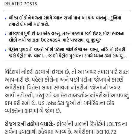
RELATED POSTS
બીજા લોકોને મળતા સમયે ધ્યાન રાખો માત્ર આ પાંચ વાતનું…દુનિયા
તમારી દીવાની થઇ જશે.
પાંજરામાં મૂકી દો આ એક વસ્તુ, તરત પકડાય જશે ઉંદર, મોટા ભાગના
લોકો નથી જાણતા ઉંદર પકડવા માટે પાંજરામાં શું મૂકવું?
પેટ્રોલ પુરાવતી વખતે ઝીરો પહેલા જોઈ લેજો આ વસ્તુ, નહિ તો છેતરી
જશે પેટ્રોલ પંપ વાળા… જાણો પેટ્રોલ પુરાવતા સમયે ધ્યાન ક્યાં રાખવું…
વિદેશમાં નોકરી કરવાની ઈચ્છા છે, તો આ ખબર તમારા માટે રાહત
આપનારી છે. પહેલા કોરોના અને પછી મંદીના જોખમને કારણે
અમેરીકામાં વિતેલા લાંબા સમયના નોકરીના જોખમની ખબર
આવી રહી હતી, પરંતુ હવે આ દેશ તાબડતોબ નોકરીઓ આપવાનું
કામ કરી રહ્યો છે. US Jobs ડેટા જુઓ તો અમેરિકાના દરેક
વ્યક્તિના ભાગમાં બે જોબ છે.
રોજગારની તકોમાં વધારો:-
ફોર્બ્સની હાલની રિપોર્ટમાં JOLTS ના
સર્વેના હવાલાથી કહેવામા આવ્યું કે, અમેરીકામાં કુલ 10.72