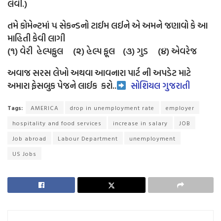
લેવી.)
તમે કોમેન્ટમાં ૫ સેકન્ડનો ટાઈમ લઈને એ અમને જણાવો કે આ
માહિતી કેવી લાગી
(૧) વેરી હેલ્પફુલ (૨) હેલ્પ ફૂલ (૩) ગુડ (૪) એવરેજ
અવાજ સરસ લેખો અથવા આવનારા પાર્ટ ની અપડેટ માટે
અમારા ફેસબુક પેજને લાઈક
કરો..
સોશિયલ ગુજરાતી
Tags:
AMERICA
drop in unemployment rate
employer
hospitality and food services
increase in salary
JOB
Job abroad
Labour Department
unemployment
US Jobs