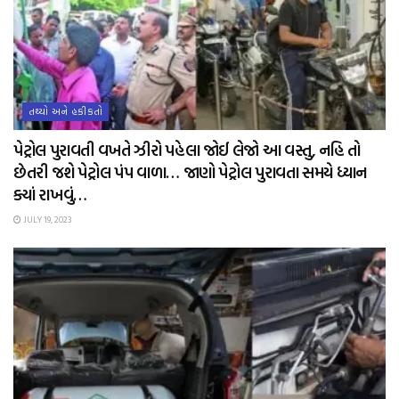
તથ્યો અને હકીકતો
પેટ્રોલ પુરાવતી વખતે ઝીરો પહેલા જોઈ લેજો આ વસ્તુ, નહિ તો
છેતરી જશે પેટ્રોલ પંપ વાળા… જાણો પેટ્રોલ પુરાવતા સમયે ધ્યાન
ક્યાં રાખવું…
JULY 19, 2023