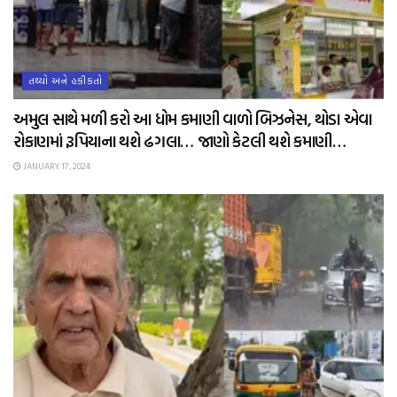
તથ્યો અને હકીકતો
અમુલ સાથે મળી કરો આ ધોમ કમાણી વાળો બિઝનેસ, થોડા એવા
રોકાણમાં રૂપિયાના થશે ઢગલા… જાણો કેટલી થશે કમાણી…
JANUARY 17, 2024