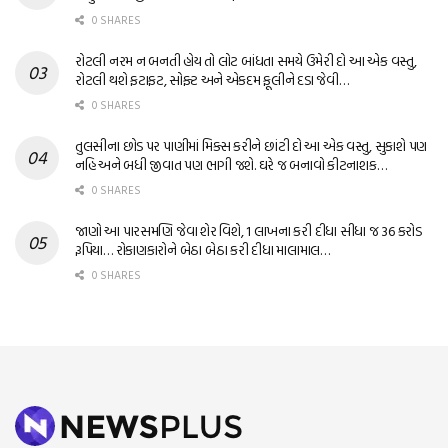
0 SHARES
રોટલી નરમ ન બનતી હોય તો લોટ બાંધતા સમયે ઉમેરી દો આ એક વસ્તુ,
રોટલી થશે ફટાફટ, સોફ્ટ અને એકદમ ફૂલીને દડા જેવી…
0 SHARES
તુલસીના છોડ પર પાણીમાં મિક્સ કરીને છાંટી દો આ એક વસ્તુ, સુકાશે પણ
નહિ અને બધી જીવાત પણ ભાગી જશે. ઘરે જ બનાવો કીટનાશક…
0 SHARES
જાણો આ પારસમણિ જેવા શેર વિશે, 1 લાખના કરી દીધા સીધા જ 36 કરોડ
રૂપિયા… રોકાણકારોને બેઠા બેઠા કરી દીધા માલામાલ…
0 SHARES