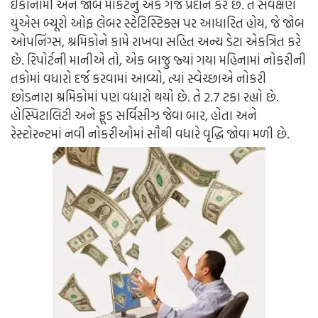
ઈકોનોમી અને જોબ માર્કેટનું એક ગેજ પ્રદાન કરે છે. તે સર્વેક્ષણ
યુએસ બ્યૂરો ઓફ લેબર સ્ટેટિસ્ટિક્સ પર આધારિત હોય, જે જોબ
ઓપનિંગ્સ, શ્રમિકોને કામે રાખવા સહિત અન્ય ડેટા એકત્રિત કરે
છે. રિપોર્ટની માનીએ તો, એક બાજુ જ્યાં ગયા મહિનામાં નોકરીની
તકોમાં વધારો દર્જ કરવામાં આવ્યો, ત્યાં સ્વેચ્છાએ નોકરી
છોડનારા શ્રમિકોમાં પણ વધારો થયો છે. તે 2.7 ટકા રહ્યો છે.
હોસ્પિટાલિટી અને ફૂડ સર્વિસીઝ જેવા બાર, હોતા અને
રેસ્ટોરન્ટમાં નવી નોકરીઓમાં સૌથી વધારે વૃદ્ધિ જોવા મળી છે.