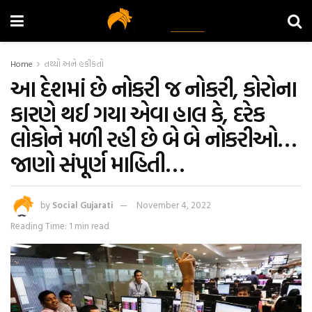
Home
તથ્યો અને હકીકતો
આ દેશમાં છે નોકરી જ નોકરી, કોરોના
કારણે થઈ ગયા એવા હાલ કે, દરેક
લોકોને મળી રહી છે બે બે નોકરીઓ…
જાણો સંપૂર્ણ માહિતી…
by
Social Gujarati
November 4, 2022
Reading Time: 1 min read