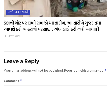
તથ્યો અને હકીકતો
ડંકાની ચોટ પર લખી રાખજો આ તારીખ, આ તારીખે ગુજરાતમાં
આવશે ફરી આફતનો વરસાદ… અંબાલાલે કરી નવી આગાહી
JULY 11, 2023
Leave a Reply
Your email address will not be published.
Required fields are marked
*
Comment
*