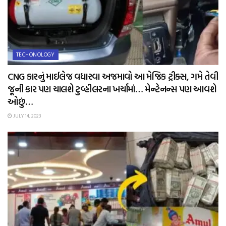
TECHONOLOGY
CNG કારનું માઈલેજ વધારવા અજમાવો આ મેજિક ટ્રીક્સ, ગમે તેવી
જૂની કાર પણ ચાલશે ટુવ્હીલરના ખર્ચામાં… મેન્ટેનન્સ પણ આવશે
ઓછું…
JULY 14, 2023