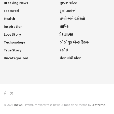
Breaking News
જીવન ચરિત્ર
Featured
ટૂંકી વાર્તાઓ
Health
તથ્યો અને હકીકતો
Inspiration
ધાર્મિક
Love Story
પ્રેરણાત્મક
Techonology
બોલીવુડ એન્ડ ફિલ્મ્સ
True Story
રસોઈ
Uncategorized
વેસ્ટ માંથી બેસ્ટ
© 2026
JNews
- Premium WordPress news & magazine theme by
Jegtheme
.