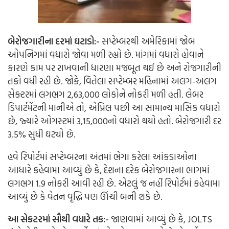
બેરોજગારીના દરમાં ઘટાડો:-
સપ્ટેમ્બરથી અમેરિકામાં જોબ
ઓપનિંગમાં વધારો જોવા મળી રહ્યો છે. માંગમાં વધારો હોવાને
કારણે કામ પર રાખવાની ધારણા મજબૂત થઈ છે અને રોજગારીની
તકો વધી રહી છે. જોકે, વિતેલા સપ્ટેમ્બર મહિનામાં અલગ-અલગ
સેક્ટરમાં લગભગ 2,63,000 લોકોને નોકરી મળી હતી. લેબર
ડિપાર્ટમેંટની માનીએ તો, એપ્રિલ પછી આ સામાન્ય માસિક વધારો
છે, જ્યારે ઓગસ્ટમાં 3,15,000નો વધારો થયો હતો. બેરોજગારી દર
3.5% સુધી ઘટ્યો છે.
હવે રિપોર્ટમાં સપ્ટેમ્બરના અંતમાં ભેગા કરેલા આંકડાઓના
આધારે કહેવામા આવ્યું છે કે, દેશના દરેક બેરોજગારના ભાગમાં
લગભગ 1.9 નોકરી આવી રહી છે. એટલું જ નહીં રિપોર્ટમાં કહેવામા
આવ્યું છે કે વેતન વૃદ્ધિ પણ ઊંચી બની શકે છે.
આ સેકટરમાં સૌથી વધારે તક:-
જાણવામાં આવ્યું છે કે, JOLTS