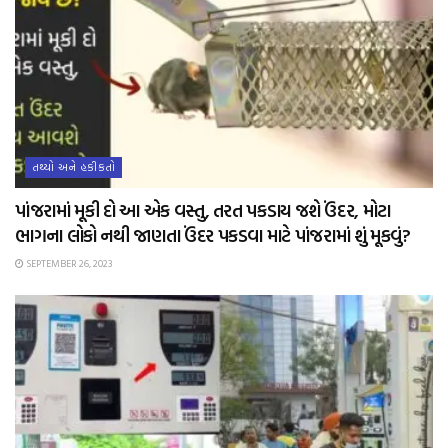
તથ્યો અને હકીકતો
પાંજરામાં મૂકી દો આ એક વસ્તુ, તરત પકડાય જશે ઉંદર, મોટા
ભાગના લોકો નથી જાણતા ઉંદર પકડવા માટે પાંજરામાં શું મૂકવું?
SEPTEMBER 26, 2023