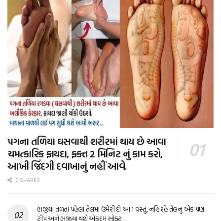
પગના તળિયા ઘસવાથી શરીરમાં થાય છે આવા
ચમત્કારિક ફાયદા, ફક્ત 2 મિનિટ નું કામ કરો,
આખી જિંદગી દવાખાનું નહીં આવે.
0 SHARES
ભજીયા તળતા પહેલા તેલમાં ઉમેરી દો આ 1 વસ્તુ, નહિ રહે તેલનું એક પણ
ટીપું અને ભજીયા થશે એકદમ સોફ્ટ…