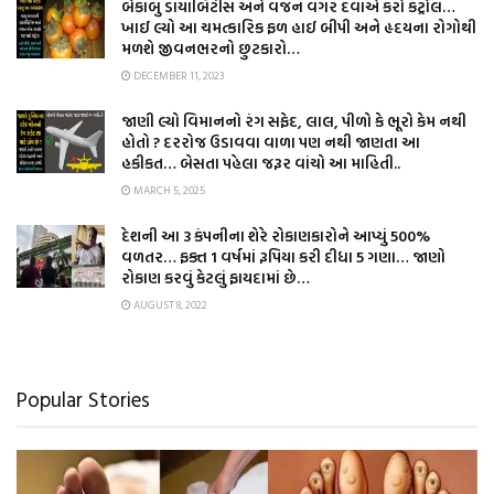
બેકાબુ ડાયાબિટીસ અને વજન વગર દવાએ કરો કંટ્રોલ…
ખાઈ લ્યો આ ચમત્કારિક ફળ હાઈ બીપી અને હૃદયના રોગોથી
મળશે જીવનભરનો છુટકારો…
DECEMBER 11, 2023
જાણી લ્યો વિમાનનો રંગ સફેદ, લાલ, પીળો કે ભૂરો કેમ નથી
હોતો ? દરરોજ ઉડાવવા વાળા પણ નથી જાણતા આ
હકીકત… બેસતા પહેલા જરૂર વાંચો આ માહિતી..
MARCH 5, 2025
દેશની આ 3 કંપનીના શેરે રોકાણકારોને આપ્યું 500%
વળતર… ફક્ત 1 વર્ષમાં રૂપિયા કરી દીધા 5 ગણા… જાણો
રોકાણ કરવું કેટલું ફાયદામાં છે…
AUGUST 8, 2022
Popular Stories