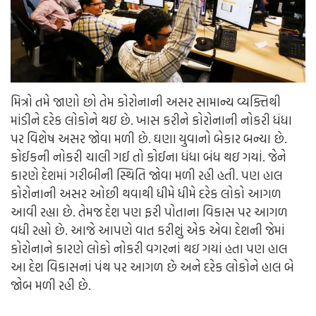
મિત્રો તમે જાણો છો તેમ કોરોનાની અસર સામાન્ય વ્યક્તિથી
માંડીને દરેક લોકોને થઇ છે. ખાસ કરીને કોરોનાની નોકરી ધંધા
પર વિશેષ અસર જોવા મળી છે. ઘણા યુવાનો બેકાર બન્યા છે.
કોઈકની નોકરી ચાલી ગઈ તો કોઈના ધંધા બંધ થઇ ગયાં. જેને
કારણે દેશમાં ગરીબીની સ્થિતિ જોવા મળી રહી હતી. પણ હાલ
કોરોનાની અસર ઓછી થવાથી ધીમે ધીમે દરેક લોકો આગળ
આવી રહ્યા છે. તેમજ દેશ પણ ફરી પોતાના વિકાસ પર આગળ
વધી રહ્યો છે. આજે આપણે વાત કરીશું એક એવા દેશની જેમાં
કોરોનાને કારણે લોકો નોકરી વગરનાં થઇ ગયાં હતા પણ હાલ
આ દેશ વિકાસનાં પંથ પર આગળ છે અને દરેક લોકોને હાલ બે
જોબ મળી રહી છે.