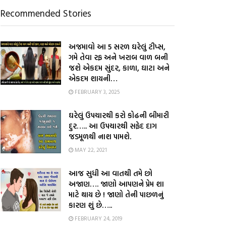
Recommended Stories
અજમાવો આ 5 સરળ ઘરેલું ટીપ્સ,
ગમે તેવા રફ અને ખરાબ વાળ બની
જશે એકદમ સુંદર, કાળા, ઘાટા અને
એકદમ શાયની…
FEBRUARY 3, 2025
ઘરેલું ઉપચારથી કરો કોઢની બીમારી
દુર….. આ ઉપચારથી સફેદ દાગ
જડમૂળથી નાશ પામશે.
MAY 22, 2021
આજ સુધી આ વાતથી તમે છો
અજાણ…. જાણો આપણને પ્રેમ શા
માટે થાય છે ! જાણો તેની પાછળનું
કારણ શું છે…..
FEBRUARY 24, 2019