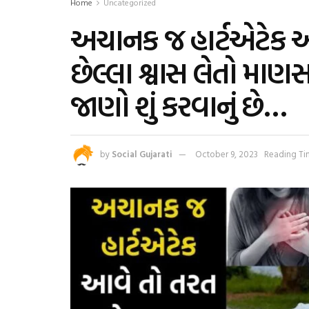
Home
Uncategorized
અચાનક જ હાર્ટએટેક 
છેલ્લા શ્વાસ લેતો માણ
જાણો શું કરવાનું છે…
by
Social Gujarati
October 9, 2023
Reading Ti