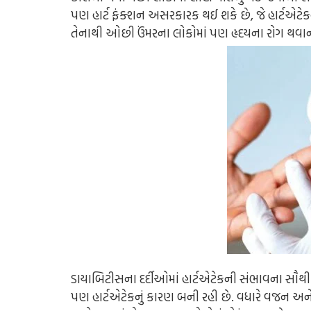
પણ હાર્ટ ફંક્શન અસરકારક થઈ શકે છે, જે હાર્ટએટેકન
તેનાથી ઓછી ઉંમરના લોકોમાં પણ હૃદયના રોગ થવાન
ડાયાબિટીસના દર્દીઓમાં હાર્ટએટેકની સંભાવના સૌથી
પણ હાર્ટએટેકનું કારણ બની રહી છે. વધારે વજન અને