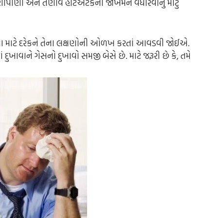
ાણીપીણી અને તણાવ હાર્ટએટેકના જોખમને વધારવાનું મોટું
 માટે દરેકને તેના લક્ષણોની ઓળખ કરતાં આવડવી જોઈએ.
દુખાવાને ગેસનો દુખાવો સમજી બેસે છે. માટે જરૂરી છે કે, તમે