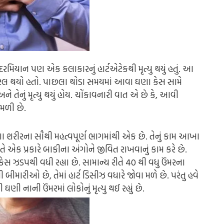
 દરમિયાન પણ એક કલાકારનું હાર્ટએટેકથી મૃત્યુ થયું હતું. આ
લ થયો હતો. પાછલા થોડા સમયમાં આવા ઘણા કેસ સામે
ે તેનું મૃત્યુ થયું હોય. ચોંકાવનારી વાત એ છે કે, આવી
 મળી છે.
શરીરના સૌથી મહત્વપૂર્ણ ભાગમાંથી એક છે. તેનું કામ આખા
ે એક પ્રકારે બાકીના અંગોને જીવિત રાખવાનું કામ કરે છે.
કેસ ઝડપથી વધી રહ્યા છે. સામાન્ય રીતે 40 થી વધુ ઉંમરના
બીમારીઓ છે, તેમાં હાર્ટ ડિસીઝ વધારે જોવા મળે છે. પરંતુ હવે
 નાની ઉંમરમાં લોકોનું મૃત્યુ થઈ રહ્યું છે.