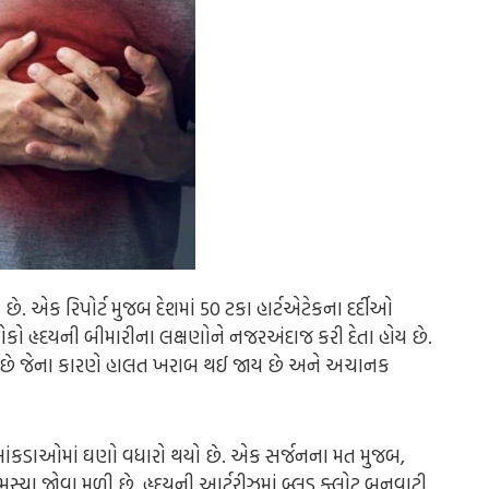
 એક રિપોર્ટ મુજબ દેશમાં 50 ટકા હાર્ટએટેકના દર્દીઓ
 હૃદયની બીમારીના લક્ષણોને નજરઅંદાજ કરી દેતા હોય છે.
મજે છે જેના કારણે હાલત ખરાબ થઈ જાય છે અને અચાનક
ના આંકડાઓમાં ઘણો વધારો થયો છે. એક સર્જનના મત મુજબ,
સ્યા જોવા મળી છે. હૃદયની આર્ટરીઝમાં બ્લડ ક્લોટ બનવાટી