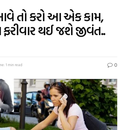
આવે તો કરો આ એક કામ,
સ ફરીવાર થઈ જશે જીવંત..
0
me: 1 min read