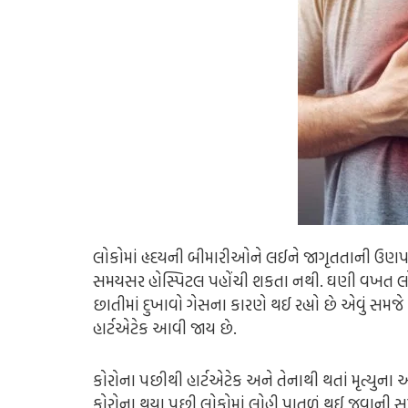
લોકોમાં હૃદયની બીમારીઓને લઈને જાગૃતતાની ઉણપ છે.
સમયસર હોસ્પિટલ પહોંચી શકતા નથી. ઘણી વખત લોકો
છાતીમાં દુખાવો ગેસના કારણે થઈ રહ્યો છે એવું સ
હાર્ટએટેક આવી જાય છે.
કોરોના પછીથી હાર્ટએટેક અને તેનાથી થતાં મૃત્યુ
કોરોના થયા પછી લોકોમાં લોહી પાતળું થઈ જવાની સમ