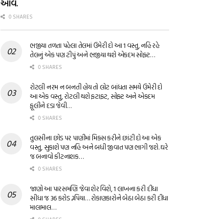
આવે.
0 SHARES
ભજીયા તળતા પહેલા તેલમાં ઉમેરી દો આ 1 વસ્તુ, નહિ રહે
તેલનું એક પણ ટીપું અને ભજીયા થશે એકદમ સોફ્ટ…
0 SHARES
રોટલી નરમ ન બનતી હોય તો લોટ બાંધતા સમયે ઉમેરી દો
આ એક વસ્તુ, રોટલી થશે ફટાફટ, સોફ્ટ અને એકદમ
ફૂલીને દડા જેવી…
0 SHARES
તુલસીના છોડ પર પાણીમાં મિક્સ કરીને છાંટી દો આ એક
વસ્તુ, સુકાશે પણ નહિ અને બધી જીવાત પણ ભાગી જશે. ઘરે
જ બનાવો કીટનાશક…
0 SHARES
જાણો આ પારસમણિ જેવા શેર વિશે, 1 લાખના કરી દીધા
સીધા જ 36 કરોડ રૂપિયા… રોકાણકારોને બેઠા બેઠા કરી દીધા
માલામાલ…