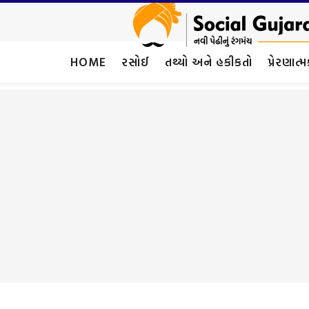
HOME
રસોઈ
તથ્યો અને હકીકતો
પ્રેરણાત્