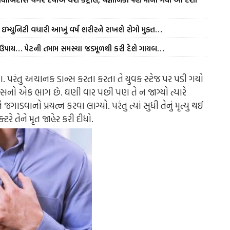
ઇમ્યુનિટી વધારી આખું વર્ષ શરીરને રાખશે રોગો મુક્ત…
ળ ઉપાય… પેટની તમામ સમસ્યા જડમૂળથી કરી દેશે ગાયબ…
. પરંતુ અચાનક ડાન્સ કરતા કરતા તે યુવક સ્ટેજ પર પડી ગયો
ર્મન્સનો એક ભાગ છે. ઘણી વાર પછી પણ તે ન જાગ્યો ત્યારે
ાડવાનો પ્રયત્ન કરવા લાગ્યો. પરંતુ ત્યાં સુધી તેનું મૃત્યુ થઈ
્ટરે તેને મૃત જાહેર કરી દીધો.