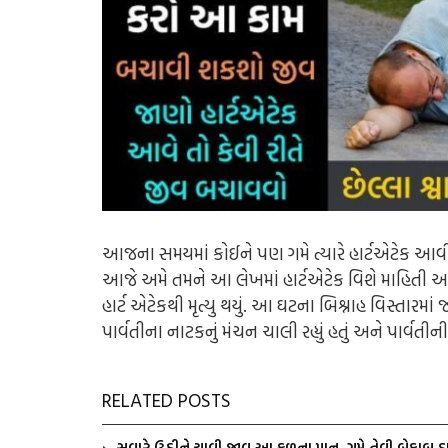
આજના સમયમાં કોઈને પણ ગમે ત્યારે હાર્ટએટેક આવી
આજે અમે તમને આ લેખમાં હાર્ટએટેક વિશે માહિતી આ
હાર્ટ એટેકથી મૃત્યુ થયું. આ ઘટના બિશ્નાહ વિસ્તારમ
પાર્વતીના નાટકનું મંચન ચાલી રહ્યું હતું અને પાર્વતી
RELATED POSTS
સવારે ઉઠીને ચાવી જાવ આ ફળના પાન, ગમે તેવી બેકાબુ ડા