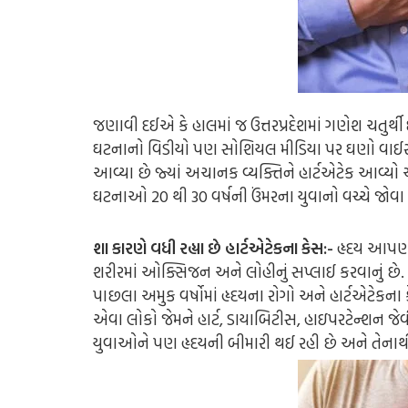
જણાવી દઈએ કે હાલમાં જ ઉત્તરપ્રદેશમાં ગણેશ ચતુર્થી
ઘટનાનો વિડીયો પણ સોશિયલ મીડિયા પર ઘણો વાઈર
આવ્યા છે જ્યાં અચાનક વ્યક્તિને હાર્ટએટેક આવ્યો અન
ઘટનાઓ 20 થી 30 વર્ષની ઉંમરના યુવાનો વચ્ચે જોવા
શા કારણે વધી રહ્યા છે હાર્ટએટેકના કેસ:-
હૃદય આપણા 
શરીરમાં ઓક્સિજન અને લોહીનું સપ્લાઈ કરવાનું છે. ત
પાછલા અમુક વર્ષોમાં હૃદયના રોગો અને હાર્ટએટેકના 
એવા લોકો જેમને હાર્ટ, ડાયાબિટીસ, હાઇપરટેન્શન જેવી 
યુવાઓને પણ હૃદયની બીમારી થઈ રહી છે અને તેનાથી ઘણી