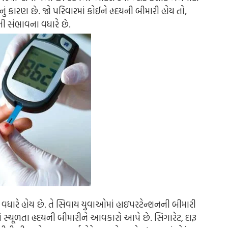
ું કારણ છે. જો પરિવારમાં કોઈને હૃદયની બીમારી હોય તો,
ી સંભાવના વધારે છે.
 વધારે હોય છે. તે સિવાય યુવાઓમાં હાઇપરટેન્શનની બીમારી
 સ્થૂળતા હૃદયની બીમારીને આવકારો આપે છે. સિગારેટ, દારૂ