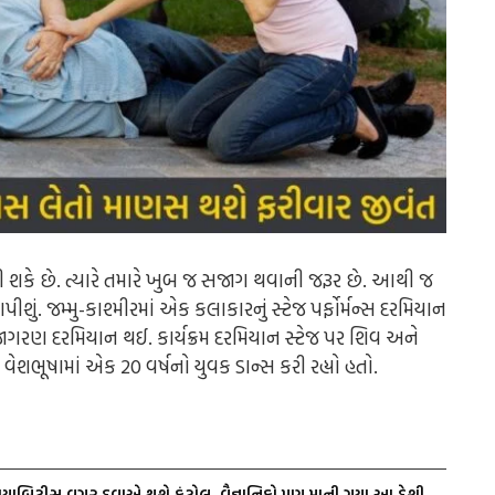
 શકે છે. ત્યારે તમારે ખુબ જ સજાગ થવાની જરૂર છે. આથી જ
પીશું.
જમ્મુ-કાશ્મીરમાં એક કલાકારનું સ્ટેજ પર્ફોર્મન્સ દરમિયાન
ાં જાગરણ દરમિયાન થઈ. કાર્યક્રમ દરમિયાન સ્ટેજ પર શિવ અને
ની વેશભૂષામાં એક 20 વર્ષનો યુવક ડાન્સ કરી રહ્યો હતો.
યાબિટીસ વગર દવાએ થશે કંટ્રોલ, વૈજ્ઞાનિકો પણ માની ગયા આ દેશી