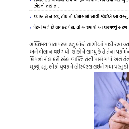
છોડની તાકાત…
દવાખાને ન જવું હોય તો ચોમાસામાં ખાવી જોઈએ આ વસ્તુ, 
પેટમાં બને છે ભયંકર ગેસ, તો અજમાવો આ ઘરગથ્થું સર
ભક્તિમય વાતાવરણ હતું લોકો તાળીઓ પાડી રહ્યા હતા
અને બેભાન થઈ ગયો. લોકોને લાગ્યું કે તે તેના પર્ફો
શિવનો રોલ કરી રહેલ વ્યક્તિ તેની પાસે ગયો અને તેને જગ
ચૂક્યું હતું. લોકો યુવકને હોસ્પિટલ લઈને ગયા પરંતુ ડોક