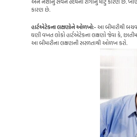
અને નશાનું સેવન હૃદયના રોગોનું મોટું કારણ છે. ખ
કારણ છે.
હાર્ટએટેકના લક્ષણોને ઓળખો:-
આ બીમારીથી બચવા
ઘણી વખત લોકો હાર્ટએટેકના લક્ષણો જેવા કે, છાતીમાં 
આ બીમારીના લક્ષણની સરળતાથી ઓળખ કરો.