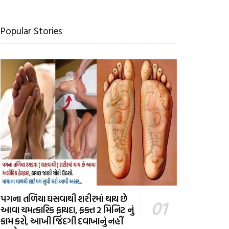
Popular Stories
પગના તળિયા ઘસવાથી શરીરમાં થાય છે
આવા ચમત્કારિક ફાયદા, ફક્ત 2 મિનિટ નું
કામ કરો, આખી જિંદગી દવાખાનું નહીં