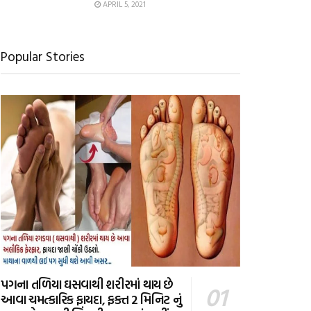
APRIL 5, 2021
Popular Stories
પગના તળિયા ઘસવાથી શરીરમાં થાય છે
આવા ચમત્કારિક ફાયદા, ફક્ત 2 મિનિટ નું