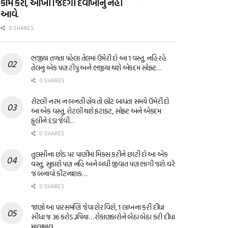
કામ કરો, આખી જિંદગી દવાખાનું નહીં
આવે.
0 SHARES
ભજીયા તળતા પહેલા તેલમાં ઉમેરી દો આ 1 વસ્તુ, નહિ રહે
તેલનું એક પણ ટીપું અને ભજીયા થશે એકદમ સોફ્ટ…
0 SHARES
રોટલી નરમ ન બનતી હોય તો લોટ બાંધતા સમયે ઉમેરી દો
આ એક વસ્તુ, રોટલી થશે ફટાફટ, સોફ્ટ અને એકદમ
ફૂલીને દડા જેવી…
0 SHARES
તુલસીના છોડ પર પાણીમાં મિક્સ કરીને છાંટી દો આ એક
વસ્તુ, સુકાશે પણ નહિ અને બધી જીવાત પણ ભાગી જશે. ઘરે
જ બનાવો કીટનાશક…
0 SHARES
જાણો આ પારસમણિ જેવા શેર વિશે, 1 લાખના કરી દીધા
સીધા જ 36 કરોડ રૂપિયા… રોકાણકારોને બેઠા બેઠા કરી દીધા
માલામાલ…