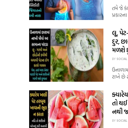
તમે જે 
પ્રકારના
લૂ, પે
દુર, 
મળશે 
BY
SOCIAL
ઉનાળામાં
રાખે છે
ક્યારે
તો થઈ
નથી 
BY
SOCIAL