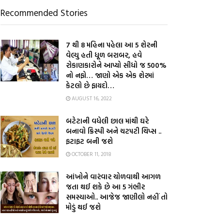
Recommended Stories
7 થી 8 મહિના પહેલા આ 5 શેરની
વેલ્યુ હતી ધૂળ બરાબર, હવે
રોકાણકારોને આપ્યો સીધો જ 500%
નો નફો… જાણો એક એક શેરમાં
કેટલો છે ફાયદો…
AUGUST 16, 2022
બટેટાની વધેલી છાલ માંથી ઘરે
બનાવો ક્રિસ્પી અને ચટપટી ચિપ્સ ..
ફટાફટ બની જશે
OCTOBER 11, 2018
આંખોને વારંવાર ચોળવાથી આગળ
જતા થઈ શકે છે આ 5 ગંભીર
સમસ્યાઓ.. આજેજ જાણીલો નહીં તો
મોડું થઈ જશે