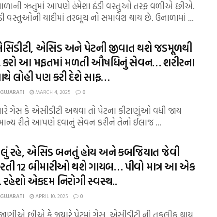
ઉનાળાની ઋતુમાં આપણે હંમેશા ઠંડી વસ્તુઓ તરફ વળીએ છીએ.
ી વસ્તુઓની યાદીમાં તરબૂચ નો સમાવેશ થાય છે. ઉનાળામાં ...
એસિડીટી, એસિડ અને પેટની જીવાત થશે જડમૂળથી
 કરો આ મફતમાં મળતી ઔષધિનું સેવન… શરીરના
ાથે લોહી પણ કરી દેશે સાફ…
 GUJARATI
MARCH 4, 2025
0
જયારે ગેસ કે એસીડીટી અથવા તો પેટના કીટાણુંઓ વધી જાય
ામાન્ય રીતે આપણે દવાનું સેવન કરીને તેનો ઈલાજ ...
લેલું રહે, એસિડ બનતું હોય અને કબજિયાત જેવી
 કરતી 12 બીમારીઓ થશે ગાયબ… પીવો માત્ર આ એક
 રહેશો એકદમ નિરોગી સ્વસ્થ..
 GUJARATI
APRIL 10, 2025
0
ાણીએ છીએ કે જયારે પેટમાં ગેસ, એસીડીટી ની તકલીફ થાય