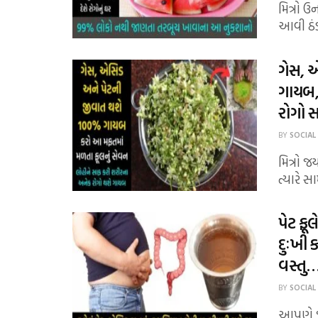
મિત્રો 
આવી ઠંડ
ગેસ, 
ગાયબ,
રોગો સ
BY
SOCIAL
મિત્રો 
ત્યારે સ
પેટ ફૂ
દુઃખી
વસ્તુ…
BY
SOCIAL
આપણે જ