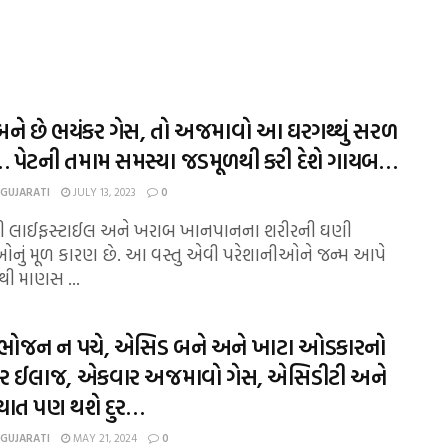
 બને છે ભયંકર ગેસ, તો અજમાવો આ ઘરગથ્થું સરળ
 પેટની તમામ સમસ્યા જડમૂળથી કરી દેશે ગાયબ…
 GUJARATI
JULY 13, 2023
0
દી લાઈફસ્ટાઈલ અને ખરાબ ખાનપાનના શરીરની ઘણી
ઓનું મૂળ કારણ છે. આ વસ્તુ એવી પરેશાનીઓને જન્મ આપે
ાથી માણસ ...
ભોજન ન પચે, એસિડ બને અને ખાટા ઓડકારનો
 ઈલાજ, એકવાર અજમાવો ગેસ, એસિડીટી અને
ાત પણ થશે દુર…
 GUJARATI
MAY 21, 2024
0