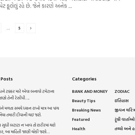
 પેટ ફૂલેલું રહે છે. જેને કારણે અનેક ...
…
5
 Posts
Categories
ાને ટક્કર મારે એવા બનાવો ટમેટાના
BANK AND MONEY
ZODIAC
જાણો તેની રેસીપી…..
Beauty Tips
ઇતિહાસ
ને મળતા સમયે ધ્યાન રાખો માત્ર આ પાંચ
Breaking News
જીવન ચરિત્
નિયા તમારી દીવાની થઇ જશે.
Featured
ટૂંકી વાર્તાઓ
સુધી બટાટા ન ખાવ તો શરીરમાં થશે
Health
તથ્યો અને 
ાર, આ માહિતી જાણી ચોંકી જશો…