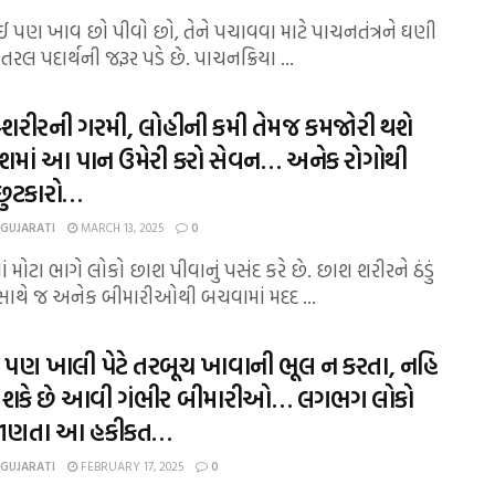
કંઈ પણ ખાવ છો પીવો છો, તેને પચાવવા માટે પાચનતંત્રને ઘણી
 તરલ પદાર્થની જરૂર પડે છે. પાચનક્રિયા ...
ટ-શરીરની ગરમી, લોહીની કમી તેમજ કમજોરી થશે
છાશમાં આ પાન ઉમેરી કરો સેવન… અનેક રોગોથી
છુટકારો…
 GUJARATI
MARCH 13, 2025
0
 મોટા ભાગે લોકો છાશ પીવાનું પસંદ કરે છે. છાશ શરીરને ઠંડું
 સાથે જ અનેક બીમારીઓથી બચવામાં મદદ ...
ય પણ ખાલી પેટે તરબૂચ ખાવાની ભૂલ ન કરતા, નહિ
 શકે છે આવી ગંભીર બીમારીઓ… લગભગ લોકો
જાણતા આ હકીકત…
 GUJARATI
FEBRUARY 17, 2025
0