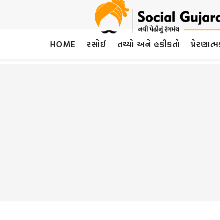
HOME
રસોઈ
તથ્યો અને હકીકતો
પ્રેરણાત્