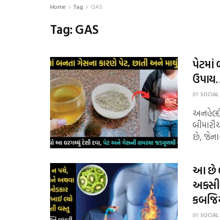
Home
Tag
GAS
Tag:
GAS
પેટમાં
ઉપાય…
BY
SOCIAL
અનહેલ્
બીમારી
છે, જેન
આ છે 
અકસીર
કબજિય
BY
SOCIAL