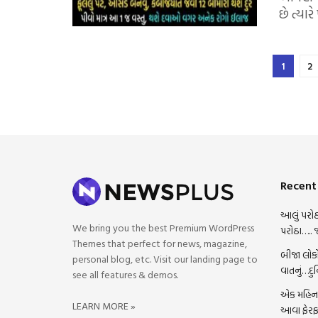
છે ત્યારે
1
2
Recent
આલું પરોઠ
We bring you the best Premium WordPress
પરોઠા….. 
Themes that perfect for news, magazine,
બીજા લોકો
personal blog, etc. Visit our landing page to
વાતનું…દુ
see all features & demos.
એક મહિના 
LEARN MORE »
આવા ફેરફ