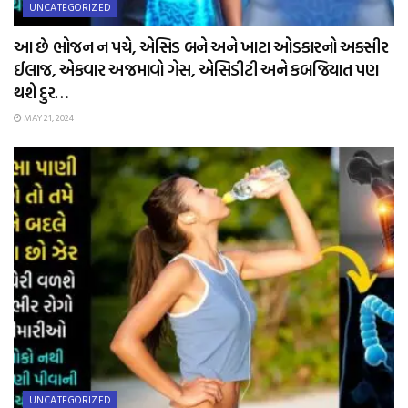
UNCATEGORIZED
આ છે ભોજન ન પચે, એસિડ બને અને ખાટા ઓડકારનો અકસીર
ઈલાજ, એકવાર અજમાવો ગેસ, એસિડીટી અને કબજિયાત પણ
થશે દુર…
MAY 21, 2024
UNCATEGORIZED