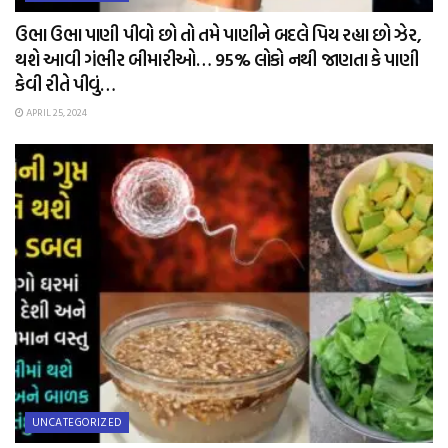
ઉભા ઉભા પાણી પીવો છો તો તમે પાણીને બદલે પિય રહ્યા છો ઝેર,
થશે આવી ગંભીર બીમારીઓ… 95% લોકો નથી જાણતા કે પાણી
કેવી રીતે પીવું…
APRIL 25, 2024
UNCATEGORIZED