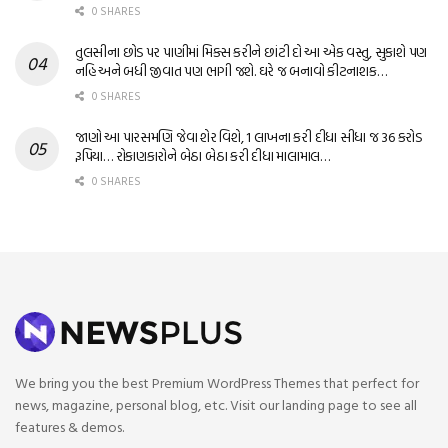
0 SHARES
તુલસીના છોડ પર પાણીમાં મિક્સ કરીને છાંટી દો આ એક વસ્તુ, સુકાશે પણ
નહિ અને બધી જીવાત પણ ભાગી જશે. ઘરે જ બનાવો કીટનાશક…
0 SHARES
જાણો આ પારસમણિ જેવા શેર વિશે, 1 લાખના કરી દીધા સીધા જ 36 કરોડ
રૂપિયા… રોકાણકારોને બેઠા બેઠા કરી દીધા માલામાલ…
0 SHARES
We bring you the best Premium WordPress Themes that perfect for
news, magazine, personal blog, etc. Visit our landing page to see all
features & demos.