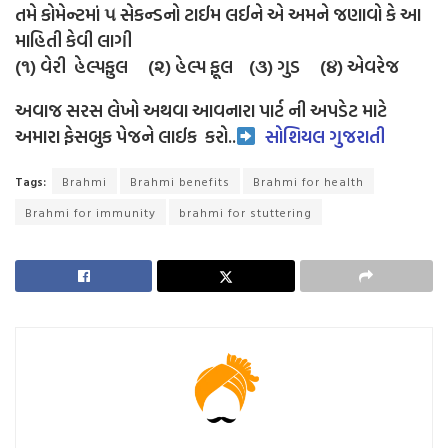
તમે કોમેન્ટમાં ૫ સેકન્ડનો ટાઈમ લઈને એ અમને જણાવો કે આ
માહિતી કેવી લાગી
(૧) વેરી હેલ્પફુલ (૨) હેલ્પ ફૂલ (૩) ગુડ (૪) એવરેજ
અવાજ સરસ લેખો અથવા આવનારા પાર્ટ ની અપડેટ માટે
અમારા ફેસબુક પેજને લાઈક
કરો..
સોશિયલ ગુજરાતી
Tags:
Brahmi
Brahmi benefits
Brahmi for health
Brahmi for immunity
brahmi for stuttering