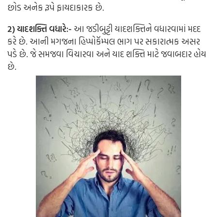
છોડ અનેક રૂપે ફાયદાકારક છે.
2) યાદશક્તિ વધારે:-
આ જડીબુટ્ટી યાદશક્તિને વધારવામાં મદદ
કરે છે. આની મગજના હિપ્પોકૅમ્પલ ભાગ પર સકારાત્મક અસર
પડે છે. જે સમજવા વિચારવા અને યાદ શક્તિ માટે જવાબદાર હોય
છે.