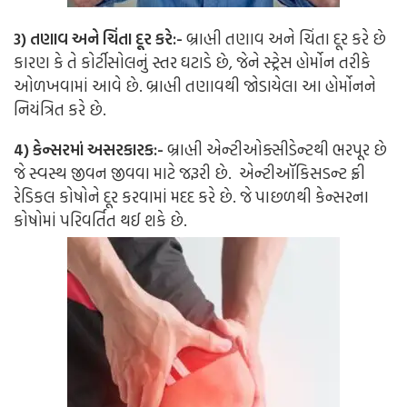
3) તણાવ અને ચિંતા દૂર કરે:-
બ્રાહ્મી તણાવ અને ચિંતા દૂર કરે છે
કારણ કે તે કોર્ટીસોલનું સ્તર ઘટાડે છે, જેને સ્ટ્રેસ હોર્મોન તરીકે
ઓળખવામાં આવે છે. બ્રાહ્મી તણાવથી જોડાયેલા આ હોર્મોનને
નિયંત્રિત કરે છે.
4) કેન્સરમાં અસરકારક:-
બ્રાહ્મી એન્ટીઓક્સીડેન્ટથી ભરપૂર છે
જે સ્વસ્થ જીવન જીવવા માટે જરૂરી છે. એન્ટીઑકિસડન્ટ ફ્રી
રેડિકલ કોષોને દૂર કરવામાં મદદ કરે છે. જે પાછળથી કેન્સરના
કોષોમાં પરિવર્તિત થઈ શકે છે.