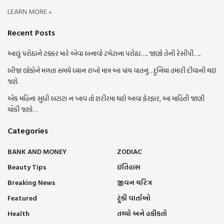
LEARN MORE »
Recent Posts
આલું પરોઠાને ટક્કર મારે એવા બનાવો ટમેટાના પરોઠા….. જાણો તેની રેસીપી…..
બીજા લોકોને મળતા સમયે ધ્યાન રાખો માત્ર આ પાંચ વાતનું…દુનિયા તમારી દીવાની થઇ
જશે.
એક મહિના સુધી બટાટા ન ખાવ તો શરીરમાં થશે આવા ફેરફાર, આ માહિતી જાણી
ચોંકી જશો…
Categories
BANK AND MONEY
ZODIAC
Beauty Tips
ઇતિહાસ
Breaking News
જીવન ચરિત્ર
Featured
ટૂંકી વાર્તાઓ
Health
તથ્યો અને હકીકતો