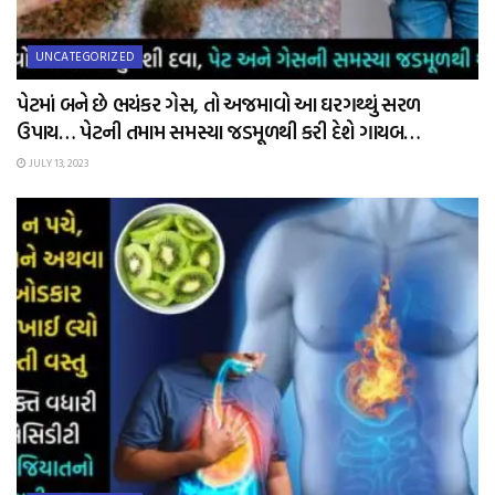
UNCATEGORIZED
પેટમાં બને છે ભયંકર ગેસ, તો અજમાવો આ ઘરગથ્થું સરળ
ઉપાય… પેટની તમામ સમસ્યા જડમૂળથી કરી દેશે ગાયબ…
JULY 13, 2023