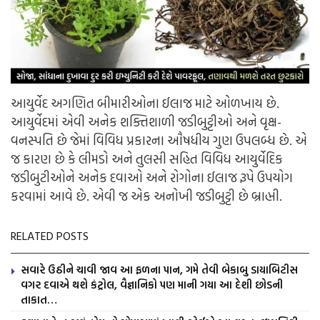
આયુર્વેદ અગણિત બીમારીઓના ઈલાજ માટે ઓળખાય છે.
આયુર્વેદમાં એવી અનેક શક્તિશાળી જડીબુટ્ટીઓ અને વૃક્ષ-
વનસ્પતિ છે જેમાં વિવિધ પ્રકારના ઔષધીય ગુણ ઉપલબ્ધ છે. એ
જ કારણ છે કે લીમડો અને તુલસી સહિત વિવિધ આયુર્વેદિક
જડીબુટીઓને અનેક દવાઓ અને રોગોના ઈલાજ રૂપે ઉપયોગ
કરવામાં આવે છે. એવી જ એક અનોખી જડીબુટ્ટી છે બ્રાહ્મી.
RELATED POSTS
સવારે ઉઠીને ચાવી જાવ આ ફળના પાન, ગમે તેવી બેકાબુ ડાયાબિટીસ
વગર દવાએ થશે કંટ્રોલ, વૈજ્ઞાનિકો પણ માની ગયા આ દેશી છોડની
તાકાત…