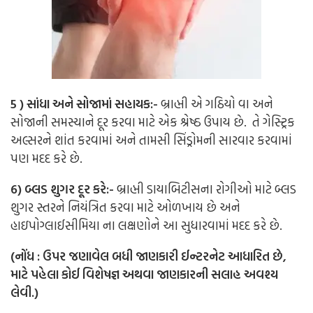
5 ) સાંધા અને સોજામાં સહાયક:-
બ્રાહ્મી એ ગઠિયો વા અને
સોજાની સમસ્યાને દૂર કરવા માટે એક શ્રેષ્ઠ ઉપાય છે. તે ગેસ્ટ્રિક
અલ્સરને શાંત કરવામાં અને તામસી સિંડ્રોમની સારવાર કરવામાં
પણ મદદ કરે છે.
6) બ્લડ શુગર દૂર કરે:-
બ્રાહ્મી ડાયાબિટીસના રોગીઓ માટે બ્લડ
શુગર સ્તરને નિયંત્રિત કરવા માટે ઓળખાય છે અને
હાઇપોગ્લાઈસીમિયા ના લક્ષણોને આ સુધારવામાં મદદ કરે છે.
(નોંધ : ઉપર જણાવેલ બધી જાણકારી ઈન્ટરનેટ આધારિત છે,
માટે પહેલા કોઈ વિશેષજ્ઞ અથવા જાણકારની સલાહ અવશ્ય
લેવી.)