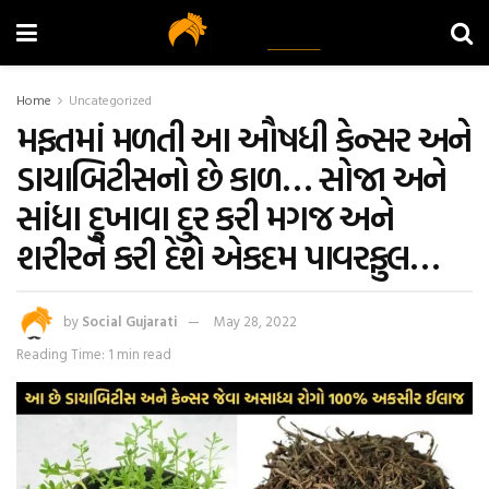
Home
Uncategorized
મફતમાં મળતી આ ઔષધી કેન્સર અને
ડાયાબિટીસનો છે કાળ… સોજા અને
સાંધા દુખાવા દુર કરી મગજ અને
શરીરને કરી દેશે એકદમ પાવરફુલ…
by
Social Gujarati
May 28, 2022
Reading Time: 1 min read