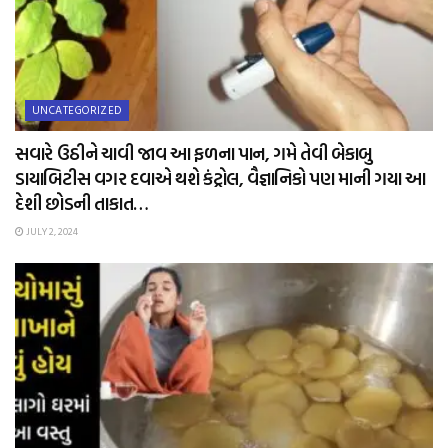
UNCATEGORIZED
સવારે ઉઠીને ચાવી જાવ આ ફળના પાન, ગમે તેવી બેકાબુ
ડાયાબિટીસ વગર દવાએ થશે કંટ્રોલ, વૈજ્ઞાનિકો પણ માની ગયા આ
દેશી છોડની તાકાત…
JULY 2, 2024