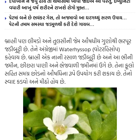
દવાખાને ન જવું હોય તો ચોમાસામાં ખાવી જોઈએ આ વસ્તુ, ઇમ્યુનિટી
વધારી આખું વર્ષ શરીરને રાખશે રોગો મુક્ત…
પેટમાં બને છે ભયંકર ગેસ, તો અજમાવો આ ઘરગથ્થું સરળ ઉપાય…
પેટની તમામ સમસ્યા જડમૂળથી કરી દેશે ગાયબ…
બ્રાહ્મી પણ લીમડો અને તુલસીની જેમ ઔષધીય ગુણોથી ભરપૂર
જડીબુટ્ટી છે. તેને અંગ્રેજીમાં Waterhyssop (વોટરહિસોપ)
કહેવાય છે. બ્રાહ્મી એક નાની રસાળ જડીબુટ્ટી છે અને આ ભીની
જમીન, છીછરા પાણી અને ભેજવાળી જમીનમાં ઉગે છે. તેના ફૂલો
સહિત સમગ્ર છોડનો ઔષધિના રૂપે ઉપયોગ કરી શકાય છે. તેનો
સ્વાદ કડવો અને મીઠો હોય છે.