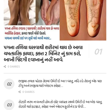
પગના તળિયા ઘસવાથી શરીરમાં થાય છે આવા
ચમત્કારિક ફાયદા, ફક્ત 2 મિનિટ નું કામ કરો,
આખી જિંદગી દવાખાનું નહીં આવે.
0 SHARES
ભજીયા તળતા પહેલા તેલમાં ઉમેરી દો આ 1 વસ્તુ, નહિ રહે તેલનું એક પણ
ટીપું અને ભજીયા થશે એકદમ સોફ્ટ…
0 SHARES
રોટલી નરમ ન બનતી હોય તો લોટ બાંધતા સમયે ઉમેરી દો આ એક વસ્તુ,
રોટલી થશે ફટાફટ, સોફ્ટ અને એકદમ ફૂલીને દડા જેવી…