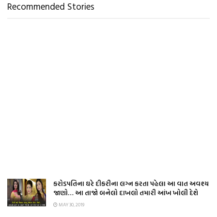
Recommended Stories
કરોડપતિના ઘરે દીકરીના લગ્ન કરતા પહેલા આ વાત અવશ્ય
જાણો… આ તાજો બનેલો દાખલો તમારી આંખ ખોલી દેશે
MAY 30, 2019