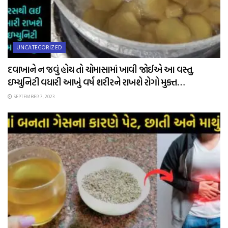
UNCATEGORIZED
દવાખાને ન જવું હોય તો ચોમાસામાં ખાવી જોઈએ આ વસ્તુ,
ઇમ્યુનિટી વધારી આખું વર્ષ શરીરને રાખશે રોગો મુક્ત…
SEPTEMBER 7, 2023