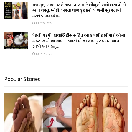
મજબુત, લાંબા અને કાળા વાળ માટે લીંબુની સાથે લગાવી દો
આ 1 વસ્તુ, ખોડો, ખરતા વાળ દુર કરી વાળની સુંદરતામાં
કરશે ડબલ વધારો…
JULY 22, 2022
પેટની ગરમી, ડાયાબિટીસ સહિત આ 5 ગંભીર બીમારીઓના
સંકેત છે મોં ના ચાંદા… જાણો મોં ના ચાંદા દુર કરવા ખાવા
લાગો આ વસ્તુ…
JULY 12, 2022
Popular Stories