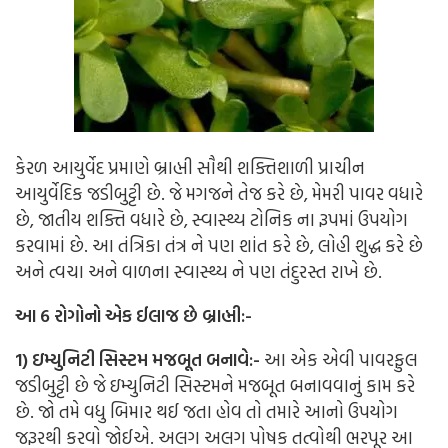
કેરળ આયુર્વેદ પ્રમાણે બ્રાહ્મી સૌથી શક્તિશાળી પ્રાચીન
આયુર્વેદિક જડીબુટ્ટી છે. જે મગજને તેજ કરે છે, મેમરી પાવર વધારે
છે, જાતીય શક્તિ વધારે છે, સ્વાસ્થ્ય ટોનિક ના રૂપમાં ઉપયોગ
કરવામાં છે. આ તંત્રિકા તંત્ર ને પણ શાંત કરે છે, લોહી શુદ્ધ કરે છે
અને ત્વચા અને વાળના સ્વાસ્થ્ય ને પણ તંદુરસ્ત રાખે છે.
આ 6 રોગોનો એક ઈલાજ છે બ્રાહ્મી:-
1) ઇમ્યુનિટી સિસ્ટમ મજબૂત બનાવે:-
આ એક એવી પાવરફુલ
જડીબુટ્ટી છે જે ઇમ્યુનિટી સિસ્ટમને મજબૂત બનાવવાનું કામ કરે
છે. જો તમે વધુ બિમાર થઈ જતા હોવ તો તમારે આનો ઉપયોગ
જરૂરથી કરવો જોઈએ. અલગ અલગ પોષક તત્વોથી ભરપૂર આ