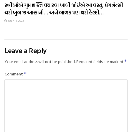
સ્ત્રીઓએ ગુપ્ત શક્તિ વધારવા ખાવી જોઈએ આ વસ્તુ, પ્રેગનેન્સી
થશે ખુબ જ આસાની… અને બાળક પણ થશે હેલ્દી…
JULY 11, 2023
Leave a Reply
Your email address will not be published.
Required fields are marked
*
Comment
*