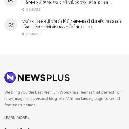
નહિ અને બધી જીવાત પણ ભાગી જશે. ઘરે જ બનાવો કીટનાશક…
0 SHARES
જાણો આ પારસમણિ જેવા શેર વિશે, 1 લાખના કરી દીધા સીધા જ 36 કરોડ
રૂપિયા… રોકાણકારોને બેઠા બેઠા કરી દીધા માલામાલ…
0 SHARES
We bring you the best Premium WordPress Themes that perfect for
news, magazine, personal blog, etc. Visit our landing page to see all
features & demos.
LEARN MORE »