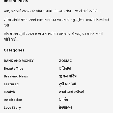
Recent Posts
આલું પરોઠાને ટક્કર મારે એવા બનાવો ટમેટાના પરોઠા….. જાણો તેની રેસીપી…..
બીજા લોકોને મળતા સમયે ધ્યાન રાખો માત્ર આ પાંચ વાતનું…દુનિયા તમારી દીવાની થઇ
જશે.
એક મહિના સુધી બટાટા ન ખાવ તો શરીરમાં થશે આવા ફેરફાર, આ માહિતી જાણી
ચોંકી જશો…
Categories
BANK AND MONEY
ZODIAC
Beauty Tips
ઇતિહાસ
Breaking News
જીવન ચરિત્ર
Featured
ટૂંકી વાર્તાઓ
Health
તથ્યો અને હકીકતો
Inspiration
ધાર્મિક
Love Story
પ્રેરણાત્મક