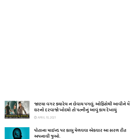
જાણ્યા વગર ક્યારેય ન લેવાય પગલું. ઓફિસેથી આવીને મેં
ઘરનો દરવાજો ખોલ્યો તો પત્નીનું આવું કામ દેખાયું
APRIL 10, 2021
પોતાના માઈન્ડ પર કાબુ મેળવવા એકવાર આ સરળ રીત
અપનાવી જુઓ.