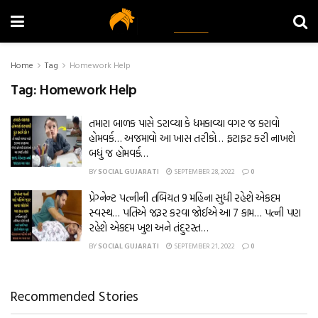
Home
Tag
Homework Help
Tag:
Homework Help
તમારા બાળક પાસે ડરાવ્યા કે ધમકાવ્યા વગર જ કરાવો
હોમવર્ક… અજમાવો આ ખાસ તરીકો… ફટાફટ કરી નાખશે
બધું જ હોમવર્ક…
BY
SOCIAL GUJARATI
SEPTEMBER 28, 2022
0
પ્રેગ્નેન્ટ પત્નીની તબિયત 9 મહિના સુધી રહેશે એકદમ
સ્વસ્થ… પતિએ જરૂર કરવા જોઈએ આ 7 કામ… પત્ની પણ
રહેશે એકદમ ખુશ અને તંદુરસ્ત…
BY
SOCIAL GUJARATI
SEPTEMBER 21, 2022
0
Recommended Stories