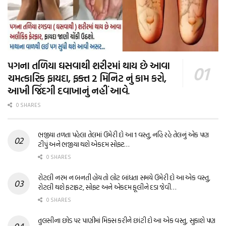
પગના તળિયા ઘસવાથી શરીરમાં થાય છે આવા
ચમત્કારિક ફાયદા, ફક્ત 2 મિનિટ નું કામ કરો,
આખી જિંદગી દવાખાનું નહીં આવે.
0 SHARES
ભજીયા તળતા પહેલા તેલમાં ઉમેરી દો આ 1 વસ્તુ, નહિ રહે તેલનું એક પણ
ટીપું અને ભજીયા થશે એકદમ સોફ્ટ…
0 SHARES
રોટલી નરમ ન બનતી હોય તો લોટ બાંધતા સમયે ઉમેરી દો આ એક વસ્તુ,
રોટલી થશે ફટાફટ, સોફ્ટ અને એકદમ ફૂલીને દડા જેવી…
0 SHARES
તુલસીના છોડ પર પાણીમાં મિક્સ કરીને છાંટી દો આ એક વસ્તુ, સુકાશે પણ