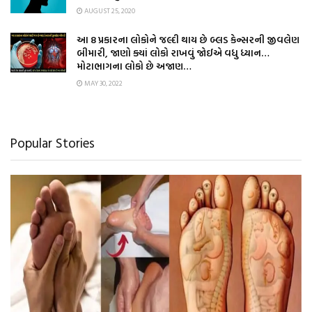
AUGUST 25, 2020
આ 8 પ્રકારના લોકોને જલ્દી થાય છે બ્લડ કેન્સરની જીવલેણ
બીમારી, જાણો ક્યાં લોકો રાખવું જોઈએ વધુ ધ્યાન…
મોટાભાગના લોકો છે અજાણ…
MAY 30, 2022
Popular Stories