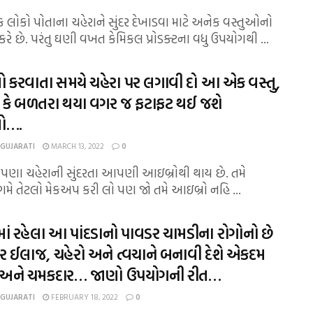
રેક લોકો પોતાના ચહેરાને સુંદર દેખાડવા માટે અનેક વસ્તુઓનો
રે છે. પરંતુ ઘણી વખત કેમિકલ પ્રોડક્ટના વધુ ઉપયોગથી ...
ો કરવાતા સમયે ચહેરા પર લગાવી દો આ એક વસ્તુ,
ો કે બળતરા થયા વગર જ ફટાફટ થઈ જશે
ો….
 GUJARATI
MARCH 13, 2022
0
આપણા ચહેરાની સુંદરતા આપણી આઇબ્રોથી થાય છે. તમે
 ગમે તેટલો મેકઅપ કરી લો પણ જો તમે આઇબ્રો નહિ ...
ાં રહેલા આ પાંદડાનો પાવડર ચામડીના રોગોનો છે
 ઈલાજ, ચહેરો અને ત્વચાને બનાવી દેશે એકદમ
 અને ચમકદાર… જાણો ઉપયોગની રીત…
 GUJARATI
FEBRUARY 18, 2022
0