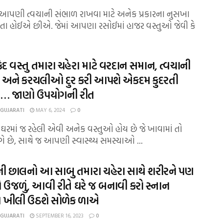
પણી ત્વચાની સંભાળ રાખવા માટે અનેક પ્રકારના નુસખા
ા હોઈએ છીએ. જેમાં આપણા રસોઈમાં હાજર વસ્તુઓ જેવી કે
 વસ્તુ તમારા ચહેરા માટે વરદાન સમાન, ત્વચાની
 અને કરચલીઓ દુર કરી આપશે એકદમ કુદરતી
… જાણો ઉપયોગની રીત
 GUJARATI
MAY 6, 2024
0
માં જ રહેલી એવી અનેક વસ્તુઓ હોય છે જે ખાવામાં તો
ગે છે, સાથે જ આપણી સ્વાસ્થ્ય સમસ્યાઓ ...
ની છાલનો આ સાબુ તમારા ચહેરા સાથે શરીરને પણ
શે ઉજળું, આવી રીતે ઘરે જ બનાવી કરો સ્નાન
તા ખીલી ઉઠશે સોળેક ળાએ
 GUJARATI
SEPTEMBER 16, 2023
0