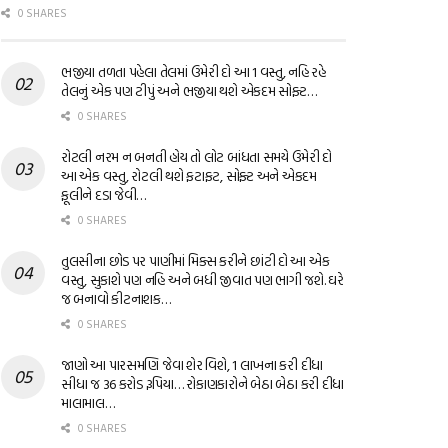
0 SHARES
ભજીયા તળતા પહેલા તેલમાં ઉમેરી દો આ 1 વસ્તુ, નહિ રહે
તેલનું એક પણ ટીપું અને ભજીયા થશે એકદમ સોફ્ટ…
0 SHARES
રોટલી નરમ ન બનતી હોય તો લોટ બાંધતા સમયે ઉમેરી દો
આ એક વસ્તુ, રોટલી થશે ફટાફટ, સોફ્ટ અને એકદમ
ફૂલીને દડા જેવી…
0 SHARES
તુલસીના છોડ પર પાણીમાં મિક્સ કરીને છાંટી દો આ એક
વસ્તુ, સુકાશે પણ નહિ અને બધી જીવાત પણ ભાગી જશે. ઘરે
જ બનાવો કીટનાશક…
0 SHARES
જાણો આ પારસમણિ જેવા શેર વિશે, 1 લાખના કરી દીધા
સીધા જ 36 કરોડ રૂપિયા… રોકાણકારોને બેઠા બેઠા કરી દીધા
માલામાલ…
0 SHARES