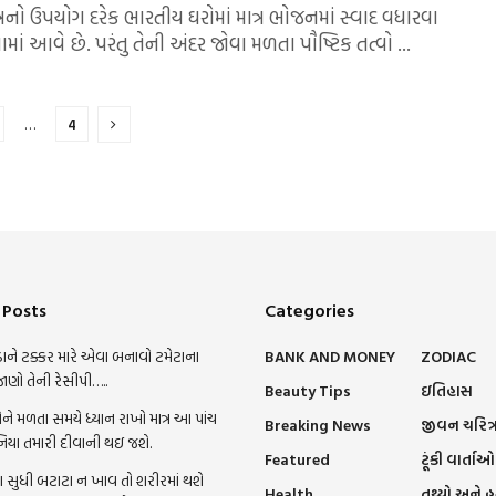
રનો ઉપયોગ દરેક ભારતીય ઘરોમાં માત્ર ભોજનમાં સ્વાદ વધારવા
ામાં આવે છે. પરંતુ તેની અંદર જોવા મળતા પૌષ્ટિક તત્વો ...
…
4
 Posts
Categories
ાને ટક્કર મારે એવા બનાવો ટમેટાના
BANK AND MONEY
ZODIAC
જાણો તેની રેસીપી…..
Beauty Tips
ઇતિહાસ
ને મળતા સમયે ધ્યાન રાખો માત્ર આ પાંચ
Breaking News
જીવન ચરિત્
નિયા તમારી દીવાની થઇ જશે.
Featured
ટૂંકી વાર્તાઓ
સુધી બટાટા ન ખાવ તો શરીરમાં થશે
Health
તથ્યો અને 