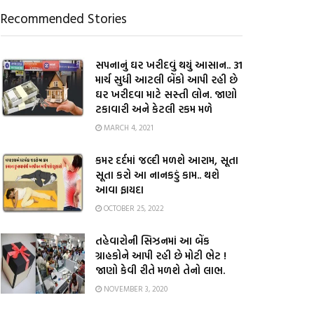
Recommended Stories
સપનાનું ઘર ખરીદવું થયું આસાન.. 31
માર્ચ સુધી આટલી બેંકો આપી રહી છે
ઘર ખરીદવા માટે સસ્તી લોન. જાણો
ટકાવારી અને કેટલી રકમ મળે
MARCH 4, 2021
કમર દર્દમાં જલ્દી મળશે આરામ, સૂતા
સૂતા કરો આ નાનકડું કામ.. થશે
આવા ફાયદા
OCTOBER 25, 2022
તહેવારોની સિઝનમાં આ બેંક
ગ્રાહકોને આપી રહી છે મોટી ભેટ !
જાણો કેવી રીતે મળશે તેનો લાભ.
NOVEMBER 3, 2020