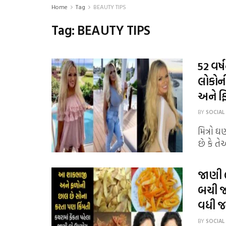
Home
Tag
BEAUTY TIPS
Tag:
BEAUTY TIPS
52 વર
લોકોની
અને ફિ
BY
SOCIAL
મિત્રો 
છે કે તે
જાણી 
બચી જશ
વધી જ
BY
SOCIAL