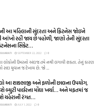
્ષની આ મહિલાની સુંદરતા અને ફિટનેસ જોઇને
 આંખો રહી જાય છે પહોળી, જાણો તેની સુંદરતા
ટનેસના સિક્રેટ…
 GUJARATI
SEPTEMBER 22, 2022
0
ઘણા લોકોની ઉંમરનો અંદાજ તમે નથી લગાવી શકતા. તેનું કારણ
ઓ સદા યુવાન જ દેખાય છે. જો ...
લો આ શાકભાજી અને ફળોની છાલના ઉપયોગ,
ે બ્યુટી પાર્લરના મોંઘા ખર્ચા… અને મફતમાં જ
શે ચહેરાની રંગત…
 GUJARATI
JULY 1, 2022
0