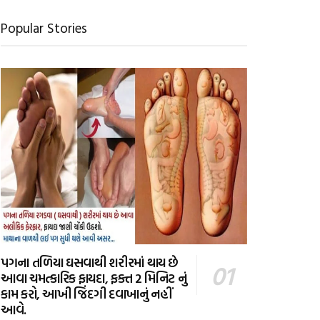
Popular Stories
પગના તળિયા ઘસવાથી શરીરમાં થાય છે
આવા ચમત્કારિક ફાયદા, ફક્ત 2 મિનિટ નું
કામ કરો, આખી જિંદગી દવાખાનું નહીં
આવે.