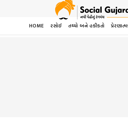
HOME
રસોઈ
તથ્યો અને હકીકતો
પ્રેરણાત્