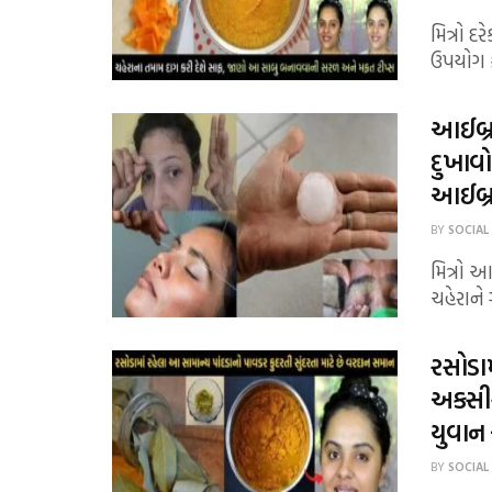
મિત્રો દ
ઉપયોગ ક
આઈબ્ર
દુખાવ
આઈબ્ર
BY
SOCIAL
મિત્રો 
ચહેરાને
રસોડામ
અકસીર
યુવાન
BY
SOCIAL