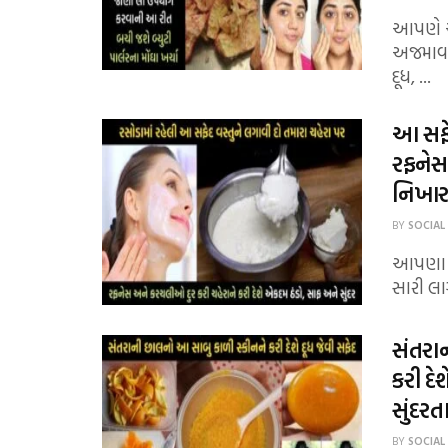
આપણે આ
અજમાવત
દૂધ, ...
આ સફેદ
રફનેસ
નિખાર
BY
SOCIAL
આપણા ઘર
સારી લા
સંતરા
કરી દે
સુંદર
BY
SOCIAL