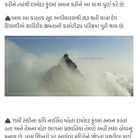
કરીને ત્યાંથી દામોદર કુંડમાં સ્નાન કરીને આ યાત્રા પુર્ણ કરે છે.
આમ આ કારતક સુદ અગીયારસથી શરૂ થતી યાત્રા દેવ
દિવાળીએ શારિરીક ક્ષમતાની કસોટીરૂપ પરિક્રમા પુરી થાય છે.
15મી સદીના કવિ નરસિંહ મહેતા દામોદર કુંડમાં સ્નાન કરતા
હતા અને તેમના મોટા ભાગના પ્રભાતિયાં તેમણે અહીં રચ્યા હોવાનું
મનાય છે. પાંચ શિખરો પર આવેલા મંદિરોને જોડતાં પથરીલા માર્ગ