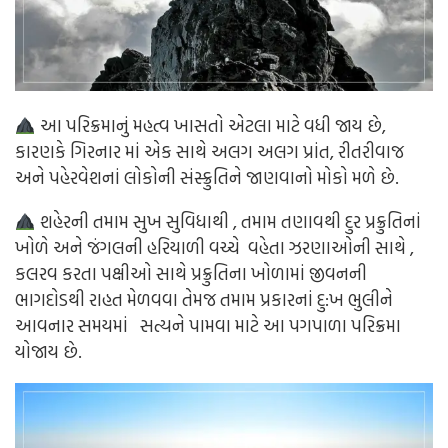
આ પરિક્રમાનું મહત્વ ખાસતો એટલા માટે વધી જાય છે,
કારણકે ગિરનાર માં એક સાથે અલગ અલગ પ્રાંત, રીતરીવાજ
અને પહેરવેશનાં લોકોની સંસ્ક્રુતિને જાણવાનો મોકો મળે છે.
શહેરની તમામ સુખ સુવિધાથી , તમામ તણાવથી દુર પ્રક્રુતિનાં
ખોળે અને જંગલની હરિયાળી વચ્ચે વહેતા ઝરણાઓની સાથે ,
કલરવ કરતા પક્ષીઓ સાથે પ્રક્રુતિના ખોળામાં જીવનની
ભાગદોડથી રાહત મેળવવા તેમજ તમામ પ્રકારનાં દુ:ખ ભુલીને
આવનાર સમયમાં સત્યને પામવા માટે આ પગપાળા પરિક્રમા
યોજાય છે.