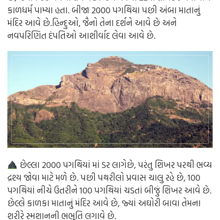
કાળધર્મ પામ્યા હતા. બીજા 2000 પગથિયા પછી અંબા માતાનું
મંદિર આવે છે.હિન્દુઓ, જૈનો તેના દર્શને આવે છે અને
નવપરિણિત દંપતિઓ આશીર્વાદ લેવા આવે છે.
છેલ્લા 2000 પગથિયાં માં ડર લાગેછે, પરંતુ શિખર પરથી ભવ્ય
દ્રશ્ય જોવા માટે મળે છે. પછી પથરીલો પ્રવાસ ચાલુ રહે છે, 100
પગથિયાં નીચે ઉતરીને 100 પગથિયાં ચડતાં બીજું શિખર આવે છે.
છેલ્લે કાળકા માતાનું મંદિર આવે છે, જ્યાં અઘોરી બાવા તેમના
શરીરે સ્મશાનની ભભૂતિ લગાવે છે.