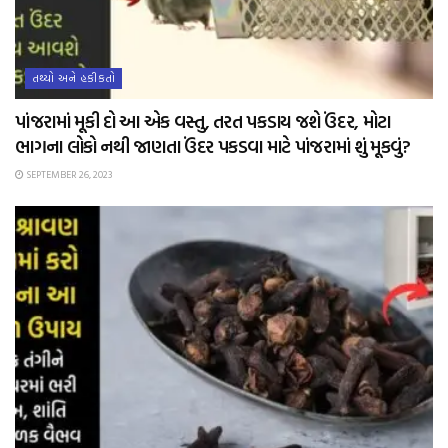
તથ્યો અને હકીકતો
પાંજરામાં મૂકી દો આ એક વસ્તુ, તરત પકડાય જશે ઉંદર, મોટા
ભાગના લોકો નથી જાણતા ઉંદર પકડવા માટે પાંજરામાં શું મૂકવું?
SEPTEMBER 26, 2023