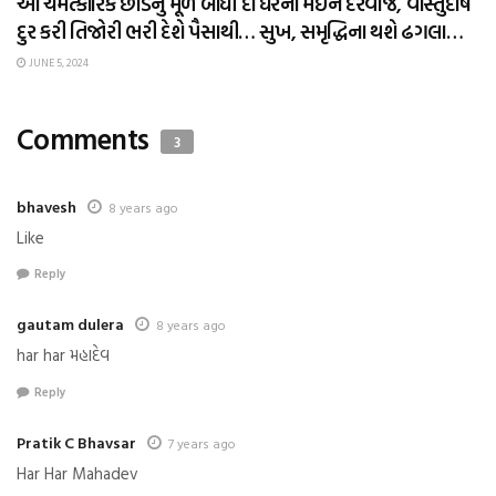
આ ચમત્કારિક છોડનું મૂળ બાંધી દો ઘરના મેઈન દરવાજે, વાસ્તુદોષ
દુર કરી તિજોરી ભરી દેશે પૈસાથી… સુખ, સમૃદ્ધિના થશે ઢગલા…
JUNE 5, 2024
Comments
3
bhavesh
8 years ago
Like
Reply
gautam dulera
8 years ago
har har મહાદેવ
Reply
Pratik C Bhavsar
7 years ago
Har Har Mahadev