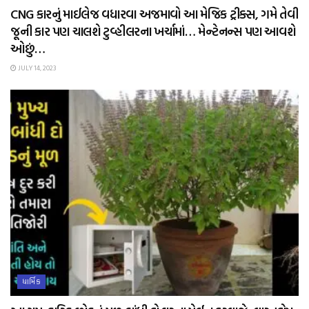
CNG કારનું માઈલેજ વધારવા અજમાવો આ મેજિક ટ્રીક્સ, ગમે તેવી
જૂની કાર પણ ચાલશે ટુવ્હીલરના ખર્ચામાં… મેન્ટેનન્સ પણ આવશે
ઓછું…
JULY 14, 2023
ધાર્મિક