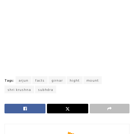
Tags:
arjun
facts
girnar
hight
mount
shri krushna
subhdra