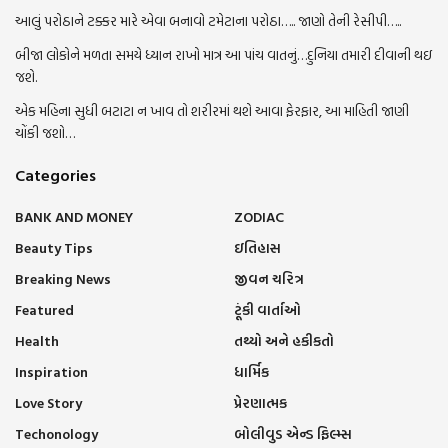
આલું પરોઠાને ટક્કર મારે એવા બનાવો ટમેટાના પરોઠા….. જાણો તેની રેસીપી…..
બીજા લોકોને મળતા સમયે ધ્યાન રાખો માત્ર આ પાંચ વાતનું…દુનિયા તમારી દીવાની થઇ
જશે.
એક મહિના સુધી બટાટા ન ખાવ તો શરીરમાં થશે આવા ફેરફાર, આ માહિતી જાણી
ચોંકી જશો…
Categories
BANK AND MONEY
ZODIAC
Beauty Tips
ઇતિહાસ
Breaking News
જીવન ચરિત્ર
Featured
ટૂંકી વાર્તાઓ
Health
તથ્યો અને હકીકતો
Inspiration
ધાર્મિક
Love Story
પ્રેરણાત્મક
Techonology
બોલીવુડ એન્ડ ફિલ્મ્સ