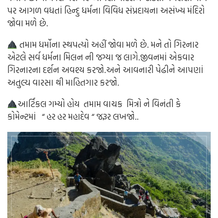
પર આગળ વધતાં હિન્દુ ધર્મના વિવિધ સંપ્રદાયના અસંખ્ય મંદિરો
જોવા મળે છે.
તમામ ધર્મોના સ્થપત્યો અહીં જોવા મળે છે. મને તો ગિરનાર
એટલે સર્વ ધર્મના મિલન ની જગ્યા જ લાગે.જીવનમાં એકવાર
ગિરનારના દર્શન અવશ્ય કરજો.અને આવનારી પેઢીને આપણાં
અતુલ્ય વારસા થી માહિતગાર કરજો.
આર્ટિકલ ગમ્યો હોય તમામ વાચક મિત્રો ને વિનંતી કે
કોમેન્ટમાં “ હર હર મહાદેવ “ જરૂર લખજો..