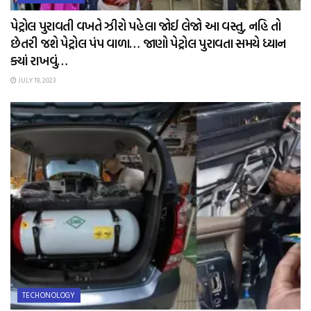
પેટ્રોલ પુરાવતી વખતે ઝીરો પહેલા જોઈ લેજો આ વસ્તુ, નહિ તો
છેતરી જશે પેટ્રોલ પંપ વાળા… જાણો પેટ્રોલ પુરાવતા સમયે ધ્યાન
ક્યાં રાખવું…
JULY 19, 2023
TECHONOLOGY