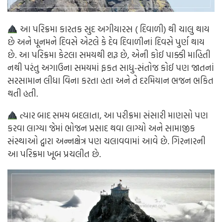
આ પરિક્રમા કારતક સુદ અગીયારસ ( દિવાળી) થી ચાલુ થાય
છે અને પૂનમને દિવસે એટલે કે દેવ દિવાળીનાં દિવસે પુર્ણ થાય
છે. આ પરિક્રમા કેટલા સમયથી શરૂ છે, એની કોઈ પાક્કી માહિતી
નથી પરંતુ અગાઉના સમયમાં ફકત સાધુ-સંતોજ કોઈ પણ જાતનાં
સરસામાન લીધા વિના કરતા હતા અને તે દરમિયાન ભજન ભકિત
થતી હતી.
ત્યાર બાદ સમય બદલાતા, આ પરીક્રમા સંસારી માણસો પણ
કરવા લાગ્યા જેમાં ભોજન પ્રસાદ થવા લાગ્યો અને સામાજીક
સંસ્થાઓ દ્વારા અન્નક્ષેત્ર પણ ચલાવવામાં આવે છે. ગિરનારની
આ પરિક્રમા ખૂબ પ્રચલીત છે.