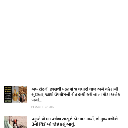
અખરોટની છાલથી મફતમાં જ વધારો વાળ અને ચહેરાની
સુંદરતા, જાણો ઉપયોગની રીત બચી જશે નાના મોટા અનેક
ખર્ચા…
MARCH 22, 2022
વહુએ એ 80 વર્ષના સાસુને ઢોરમાર માર્યો, તો મુખ્યમંત્રીએ
તેનો વિડીઓ જોઈ કહ્યું આવું.