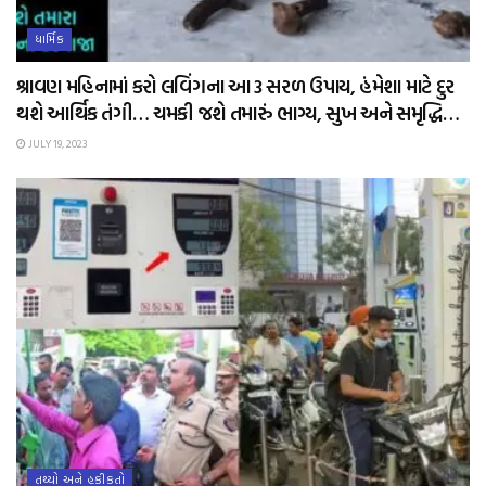
ધાર્મિક
શ્રાવણ મહિનામાં કરો લવિંગના આ 3 સરળ ઉપાય, હંમેશા માટે દુર
થશે આર્થિક તંગી… ચમકી જશે તમારું ભાગ્ય, સુખ અને સમૃદ્ધિ…
JULY 19, 2023
તથ્યો અને હકીકતો