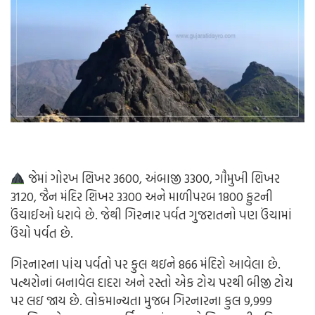
જેમાં ગોરખ શિખર 3600, અંબાજી 3300, ગૌમુખી શિખર
3120, જૈન મંદિર શિખર 3300 અને માળીપરબ 1800 ફુટની
ઉંચાઈઓ ધરાવે છે. જેથી ગિરનાર પર્વત ગુજરાતનો પણ ઉંચામાં
ઉંચો પર્વત છે.
ગિરનારના પાંચ પર્વતો પર કુલ થઇને 866 મંદિરો આવેલા છે.
પત્થરોનાં બનાવેલ દાદરા અને રસ્તો એક ટોચ પરથી બીજી ટોચ
પર લઇ જાય છે. લોકમાન્યતા મુજબ ગિરનારના કુલ 9,999