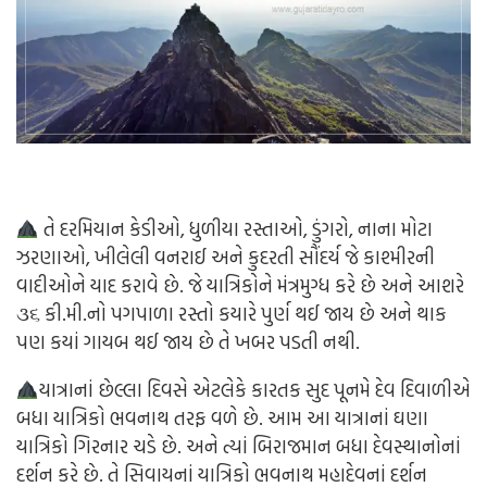
તે દરમિયાન કેડીઓ, ધુળીયા રસ્તાઓ, ડુંગરો, નાના મોટા
ઝરણાઓ, ખીલેલી વનરાઈ અને કુદરતી સૌંદર્ય જે કાશ્મીરની
વાદીઓને યાદ કરાવે છે. જે યાત્રિકોને મંત્રમુગ્ધ કરે છે અને આશરે
૩૬ કી.મી.નો પગપાળા રસ્તો કયારે પુર્ણ થઈ જાય છે અને થાક
પણ કયાં ગાયબ થઈ જાય છે તે ખબર પડતી નથી.
યાત્રાનાં છેલ્લા દિવસે એટલેકે કારતક સુદ પૂનમે દેવ દિવાળીએ
બધા યાત્રિકો ભવનાથ તરફ વળે છે. આમ આ યાત્રાનાં ઘણા
યાત્રિકો ગિરનાર ચડે છે. અને ત્યાં બિરાજમાન બધા દેવસ્થાનોનાં
દર્શન કરે છે. તે સિવાયનાં યાત્રિકો ભવનાથ મહાદેવનાં દર્શન