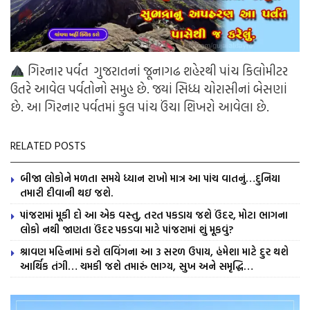
ગિરનાર પર્વત ગુજરાતનાં જૂનાગઢ શહેરથી પાંચ કિલોમીટર
ઉતરે આવેલ પર્વતોનો સમુહ છે. જયાં સિધ્ધ ચોરાસીનાં બેસણાં
છે. આ ગિરનાર પર્વતમાં કુલ પાંચ ઉંચા શિખરો આવેલા છે.
RELATED POSTS
બીજા લોકોને મળતા સમયે ધ્યાન રાખો માત્ર આ પાંચ વાતનું…દુનિયા
તમારી દીવાની થઇ જશે.
પાંજરામાં મૂકી દો આ એક વસ્તુ, તરત પકડાય જશે ઉંદર, મોટા ભાગના
લોકો નથી જાણતા ઉંદર પકડવા માટે પાંજરામાં શું મૂકવું?
શ્રાવણ મહિનામાં કરો લવિંગના આ 3 સરળ ઉપાય, હંમેશા માટે દુર થશે
આર્થિક તંગી… ચમકી જશે તમારું ભાગ્ય, સુખ અને સમૃદ્ધિ…