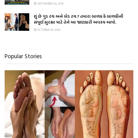
SEPTEMBER 26, 2019
શું છે ગુડ ટચ અને બેડ ટચ ? તમારા બાળક કે બાળકીની
સંપૂર્ણ સુરક્ષા માટે તેને આ જાણકારી અવશ્ય આપો.
OCTOBER 28, 2020
Popular Stories