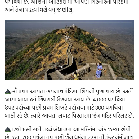
પગથિયા છે. આજના આર્ટિકલ માં આપણે ગિરનારની પરિક્રમા
અને તેના મહત્વ વિશે વધુ જાણીશું.
સૌ પ્રથમ આવતા ભવનાથ મંદિરમાં શિવની પુજા થાય છે. અહીં
‘નાગા બાવા’ઓ શિવરાત્રી ઉજવવા આવે છે. 4,000 પગથિયા
ઉપર પહોંચ્યા પછી પ્રથમ શિખરે પહોંચવા માટે 800 પગથિયા
બાકી રહે છે, ત્યારે આવતા સપાટ વિસ્તારમાં જૈન મંદિર પરિસર છે.
12થી 16મી સદી વચ્ચે બંધાયેલા આ મંદિરોમાં એક જગ્યા એવી
છે, જ્યાં 700 વર્ષના તપ પછી જૈન ધર્મના 22મા તીર્થંકર નેમીનાથ