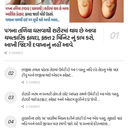
પગના તળિયા ઘસવાથી શરીરમાં થાય છે આવા
ચમત્કારિક ફાયદા, ફક્ત 2 મિનિટ નું કામ કરો,
આખી જિંદગી દવાખાનું નહીં આવે.
0 SHARES
ભજીયા તળતા પહેલા તેલમાં ઉમેરી દો આ 1 વસ્તુ, નહિ રહે તેલનું એક પણ
ટીપું અને ભજીયા થશે એકદમ સોફ્ટ…
0 SHARES
રોટલી નરમ ન બનતી હોય તો લોટ બાંધતા સમયે ઉમેરી દો આ એક વસ્તુ,
રોટલી થશે ફટાફટ, સોફ્ટ અને એકદમ ફૂલીને દડા જેવી…
0 SHARES
તુલસીના છોડ પર પાણીમાં મિક્સ કરીને છાંટી દો આ એક વસ્તુ, સુકાશે પણ
નહિ અને બધી જીવાત પણ ભાગી જશે. ઘરે જ બનાવો કીટનાશક…