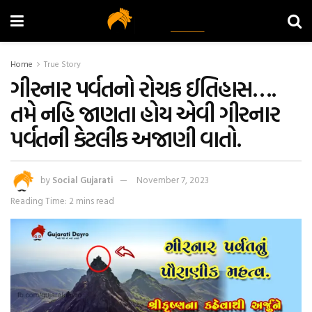
Home
True Story
ગીરનાર પર્વતનો રોચક ઈતિહાસ….
તમે નહિ જાણતા હોય એવી ગીરનાર
પર્વતની કેટલીક અજાણી વાતો.
by
Social Gujarati
November 7, 2023
Reading Time: 2 mins read