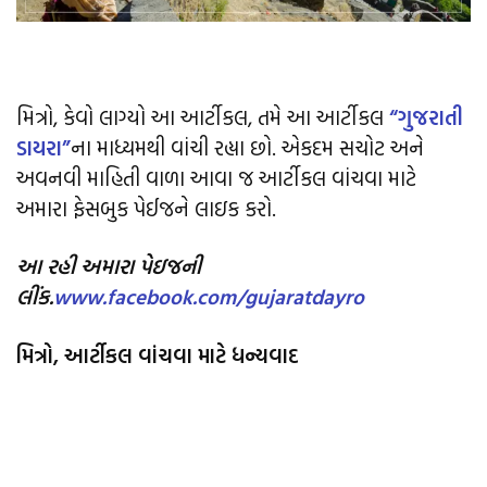
મિત્રો, કેવો લાગ્યો આ આર્ટીકલ, તમે આ આર્ટીકલ
“
ગુજરાતી
ડાયરા
”
ના માધ્યમથી વાંચી રહ્યા છો. એકદમ સચોટ અને
અવનવી માહિતી વાળા આવા જ આર્ટીકલ વાંચવા માટે
અમારા ફેસબુક પેઈજને લાઇક કરો.
આ રહી અમારા પેઇજની
લીંક.
www.facebook.com/gujaratdayro
મિત્રો
,
આર્ટીકલ વાંચવા માટે ધન્યવાદ