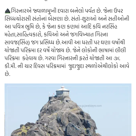
ગિરનારએ જ્વાળામુ્ખી દવારા બનેલો પર્વત છે. જેના ઉપર
સિધ્ધચોરાસી સંતોનાં બેસણા છે. સંતો-શુરાઓ અને સતીઓની
આ પવિત્ર ભુમિ છે, કે જેના કણ કણમાં આદિ કવિ નરસિંહ
મહેતા,સાહિત્યકારો, કવિઓ અને જગવિખ્યાત ગિરના
સાવજ(સિંહ) જગ પ્રસિધ્ધ છે.આવી આ ધરતી પર ઘણા વર્ષોથી
યોજાતી પરિક્રમા દર વર્ષે યોજાય છે. જેને લોકોની ભાષામાં લીલી
પરિક્રમા કહેવાય છે. ગરવા ગિરનારની ફરતે યોજાતી આ ૩૬
કી.મી. ની ચાર દિવસ પરિક્રમામાં જુદાજુદા સ્થળોએથીલોકો આવે
છે.