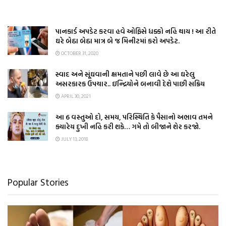
પાનકાર્ડ અપડેટ કરવા હવે ઓફિસે ધક્કો નહિ થાય ! આ રીતે
ઘરે બેઠા બેઠા માત્ર બે જ મિનીટમાં કરો અપડેટ.
OCTOBER 31, 2020
સ્વાદ અને સૂંઘવાની ક્ષમતાને પછી લાવે છે આ ઘરેલુ
અસરકારક ઉપચાર.. ઇન્દ્રિયોને બનાવી દેશે પાછી સક્રિય
APRIL 30, 2021
આ 6 વસ્તુઓ દો, સમય, પરિસ્થિતિ કે પૈસાનો અભાવ તમને
ક્યારેય દુખી નહિ કરી શકે… ગમે તો બીજાને શેર કરજો.
JULY 13, 2018
Popular Stories