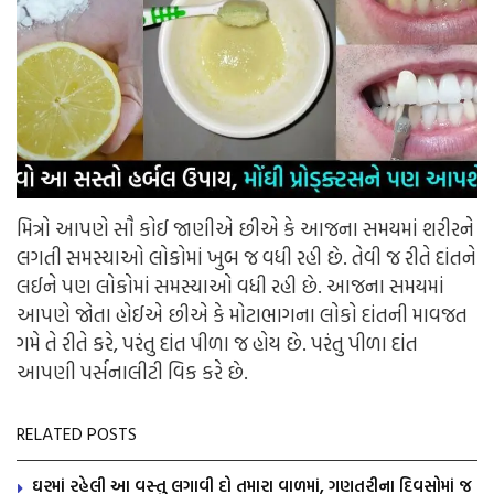
મિત્રો આપણે સૌ કોઈ જાણીએ છીએ કે આજના સમયમાં શરીરને
લગતી સમસ્યાઓ લોકોમાં ખુબ જ વધી રહી છે. તેવી જ રીતે દાંતને
લઈને પણ લોકોમાં સમસ્યાઓ વધી રહી છે. આજના સમયમાં
આપણે જોતા હોઈએ છીએ કે મોટાભાગના લોકો દાંતની માવજત
ગમે તે રીતે કરે, પરંતુ દાંત પીળા જ હોય છે. પરંતુ પીળા દાંત
આપણી પર્સનાલીટી વિક કરે છે.
RELATED POSTS
ઘરમાં રહેલી આ વસ્તુ લગાવી દો તમારા વાળમાં, ગણતરીના દિવસોમાં જ