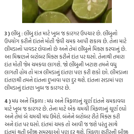
3 )
લીંબુ : લીંબુ દાંત માટે ખુબ જ કારગર ઉપચાર છે. લીંબુનો
ઉપયોગ કરીને દાંતને મોતી જેવી ચમક આપી શકાય છે. તેના માટે
લીમડાનો પાવડર લેવાનો છે અને તેમાં લીંબુને મિક્સ કરવાનું છે.
આ મિશ્રણને બરોબર મિક્સ કરીને દાંત પર ઘસો. તેનાથી તમારા
દાંત મોતી જેમ ચમકવા લાગશે. જો લીંબુની ખટાશ તમને વધુ
લાગતી હોય તો માત્ર લીમડાનું દાંતણ પણ કરી શકો છો. લીમડાના
દાંતણથી તમને દાંતના દુખાવા પણ દુર થશે. દાંતના સડામાં પણ
લીમડાનું દાંતણ ખુબ જ કારગર છે.
4 )
મધ અને ત્રિફળા : મધ અને ત્રિફળાનું ચૂર્ણ દાંતને ચમકાવવા
માટે ખુબ જ કારગર છે. તેના માટે એક ચમચી ત્રિફળાનું ચૂર્ણ લ્યો
અને તેમાં બે ચમચી મધ ઉમેરો. બંનેને બરોબર રીતે મિક્સ કરી
અને દાંત પર ઘસો. દાંતમાં ચમક તો આવી જ જશે પરંતુ સાથે
દાંતમાં થતી બીજી સમસ્યાઓ પણ દુર થશે. ત્રિફળા શરીરની બીજી