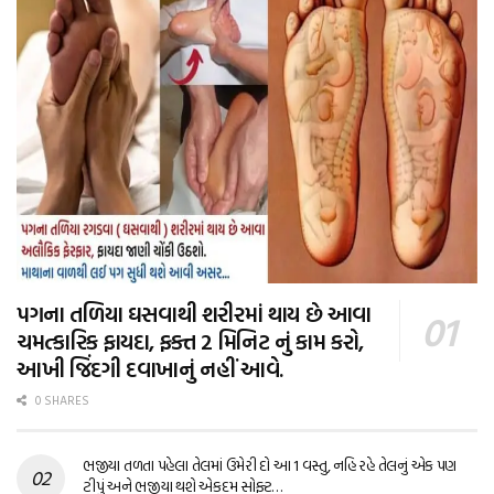
પગના તળિયા ઘસવાથી શરીરમાં થાય છે આવા
ચમત્કારિક ફાયદા, ફક્ત 2 મિનિટ નું કામ કરો,
આખી જિંદગી દવાખાનું નહીં આવે.
0 SHARES
ભજીયા તળતા પહેલા તેલમાં ઉમેરી દો આ 1 વસ્તુ, નહિ રહે તેલનું એક પણ
ટીપું અને ભજીયા થશે એકદમ સોફ્ટ…