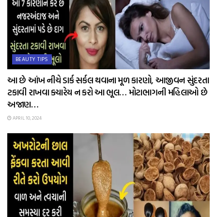
BEAUTY TIPS
આ છે આંખ નીચે ડાર્ક સર્કલ થવાના મૂળ કારણો, આજીવન સુંદરતા
ટકાવી રાખવા ક્યારેય ન કરો આ ભૂલ… મોટાભાગની મહિલાઓ છે
અજાણ…
APRIL 10, 2024