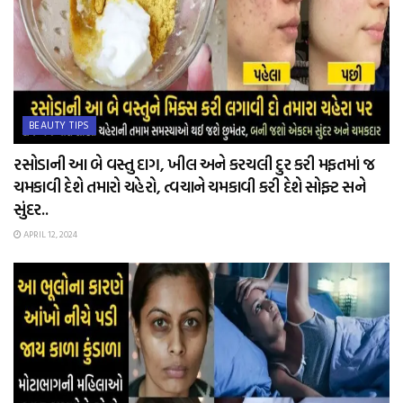
BEAUTY TIPS
રસોડાની આ બે વસ્તુ દાગ, ખીલ અને કરચલી દુર કરી મફતમાં જ
ચમકાવી દેશે તમારો ચહેરો, ત્વચાને ચમકાવી કરી દેશે સોફ્ટ સને
સુંદર..
APRIL 12, 2024