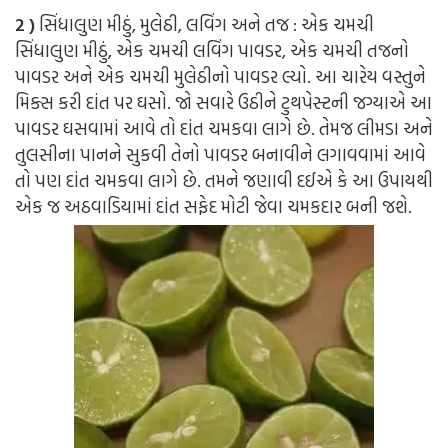
2 )
સિંધાલુણ મીઠું, મુલેઠી, લવિંગ અને તજ : એક ચમચી
સિંધાલુણ મીઠું, એક ચમચી લવિંગ પાવડર, એક ચમચી તજનો
પાવડર અને એક ચમચી મુલેઠીનો પાવડર લ્યો. આ ચારેય વસ્તુને
મિક્સ કરી દાંત પર ઘસો. જો સવારે ઉઠીને ટુથપેસ્ટની જગ્યાએ આ
પાવડર ઘસવામાં આવે તો દાંત ચમકવા લાગે છે. તેમજ લીમડા અને
તુલસીના પાનને સુકવી તેનો પાવડર બનાવીને લગાવવામાં આવે
તો પણ દાંત ચમકવા લાગે છે. તમને જણાવી દઈએ કે આ ઉપાયથી
એક જ અઠવાડિયામાં દાંત સફેદ મોટી જેવા ચમકદાર બની જશે.