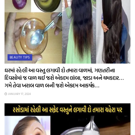
BEAUTY TIPS
ઘરમાં રહેલી આ વસ્તુ લગાવી દો તમારા વાળમાં, ગણતરીના
દિવસોમાં જ વાળ થઈ જશે એકદમ લાંબા, જાડા અને ચમકદાર…
ગમે તેવા ખરાબ વાળ બની જશે એકદમ આકર્ષક…
JANUARY 17, 2024