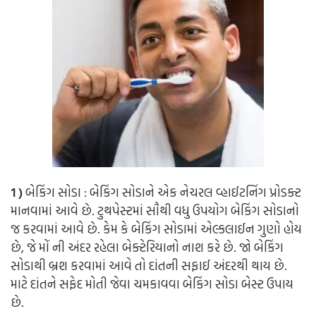
1 )
બેકિંગ સોડા : બેકિંગ સોડાને એક નેચરલ વ્હાઈટનિંગ પ્રોડક્ટ
માનવામાં આવે છે. ટુથપેસ્ટમાં સૌથી વધુ ઉપયોગ બેકિંગ સોડાનો
જ કરવામાં આવે છે. કેમ કે બેકિંગ સોડામાં એલ્કલાઈન ગુણો હોય
છે, જે મોં ની અંદર રહેલા બેક્ટેરિયાનો નાશ કરે છે. જો બેકિંગ
સોડાથી બ્રશ કરવામાં આવે તો દાંતની સફાઈ અંદરથી થાય છે.
માટે દાંતને સફેદ મોતી જેવા ચમકાવવા બેકિંગ સોડા બેસ્ટ ઉપાય
છે.