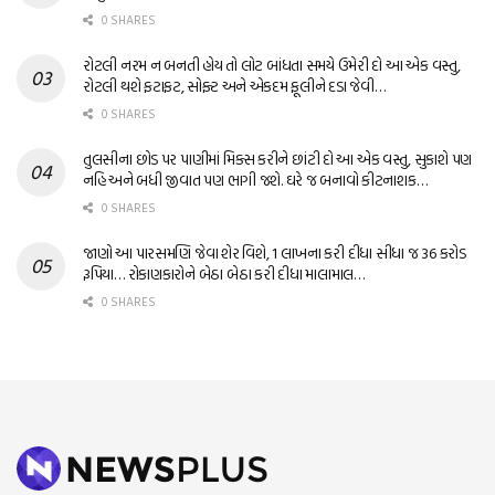
0 SHARES
રોટલી નરમ ન બનતી હોય તો લોટ બાંધતા સમયે ઉમેરી દો આ એક વસ્તુ,
રોટલી થશે ફટાફટ, સોફ્ટ અને એકદમ ફૂલીને દડા જેવી…
0 SHARES
તુલસીના છોડ પર પાણીમાં મિક્સ કરીને છાંટી દો આ એક વસ્તુ, સુકાશે પણ
નહિ અને બધી જીવાત પણ ભાગી જશે. ઘરે જ બનાવો કીટનાશક…
0 SHARES
જાણો આ પારસમણિ જેવા શેર વિશે, 1 લાખના કરી દીધા સીધા જ 36 કરોડ
રૂપિયા… રોકાણકારોને બેઠા બેઠા કરી દીધા માલામાલ…
0 SHARES