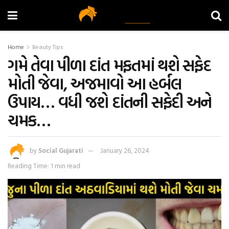
Home
Beauty Tips
ગમે તેવા પીળા દાંત મફતમાં થશે સફેદ
મોતી જેવા, અજમાવો આ હર્બલ
ઉપાય… વધી જશે દાંતની સફેદી અને
ચમક…
by
Social Gujarati
January 26, 2024
Reading Time: 1 min read