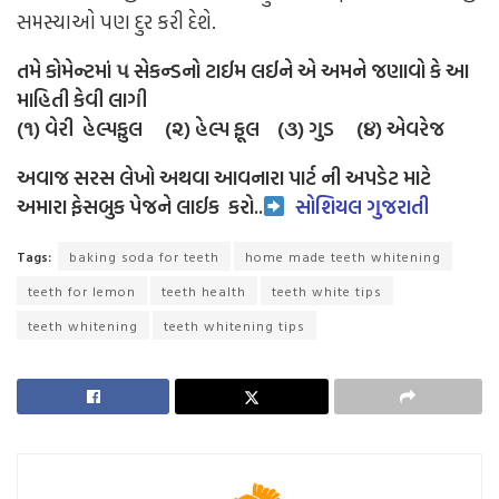
સમસ્યાઓ પણ દુર કરી દેશે.
તમે કોમેન્ટમાં ૫ સેકન્ડનો ટાઈમ લઈને એ અમને જણાવો કે આ
માહિતી કેવી લાગી
(૧) વેરી હેલ્પફુલ (૨) હેલ્પ ફૂલ (૩) ગુડ (૪) એવરેજ
અવાજ સરસ લેખો અથવા આવનારા પાર્ટ ની અપડેટ માટે
અમારા ફેસબુક પેજને લાઈક
કરો..
સોશિયલ ગુજરાતી
Tags:
baking soda for teeth
home made teeth whitening
teeth for lemon
teeth health
teeth white tips
teeth whitening
teeth whitening tips