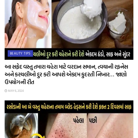
BEAUTY TIPS
આ સફેદ વસ્તુ તમારા ચહેરા માટે વરદાન સમાન, ત્વચાની રફનેસ
અને કરચલીઓ દુર કરી આપશે એકદમ કુદરતી નિખાર… જાણો
ઉપયોગની રીત
MAY 6, 2024