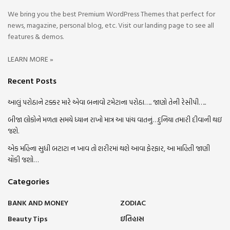
We bring you the best Premium WordPress Themes that perfect for
news, magazine, personal blog, etc. Visit our landing page to see all
features & demos.
LEARN MORE »
Recent Posts
આલું પરોઠાને ટક્કર મારે એવા બનાવો ટમેટાના પરોઠા….. જાણો તેની રેસીપી…..
બીજા લોકોને મળતા સમયે ધ્યાન રાખો માત્ર આ પાંચ વાતનું…દુનિયા તમારી દીવાની થઇ
જશે.
એક મહિના સુધી બટાટા ન ખાવ તો શરીરમાં થશે આવા ફેરફાર, આ માહિતી જાણી
ચોંકી જશો…
Categories
BANK AND MONEY
ZODIAC
Beauty Tips
ઇતિહાસ