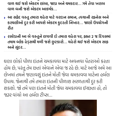
વાળ થઈ જશે એકદમ લાંબા, જાડા અને ચમકદાર… ગમે તેવા ખરાબ
વાળ બની જશે એકદમ આકર્ષક…
આ સફેદ વસ્તુ તમારા ચહેરા માટે વરદાન સમાન, ત્વચાની રફનેસ અને
કરચલીઓ દુર કરી આપશે એકદમ કુદરતી નિખાર… જાણો ઉપયોગની
રીત
રસોડાની આ બે વસ્તુને લગાવી દો તમારા ચહેરા પર, ફક્ત 2 જ દિવસમાં
તમામ બ્લેક હેડ્સથી મળી જશે છુટકારો… ચહેરો થઈ જશે એકદમ સાફ
અને સુંદર…
ઘણા લોકો પીળા દાંતને ચમકાવવા માટે અવનવા પેંતરાઓ કરતા
હોય છે, પરંતુ તેમ છતાં એવાને એવા જ રહે છે. માટે આજે અમે આ
લેખમાં તમને જણાવશું દાંતને મોતી જેવા ચમકાવવા માટેના હર્બલ
ઉપાય. જેનાથી તમે તમારા દાંતની પીળાશ સરળતાથી દુર કરી
શકશો. જો તમે પણ દાંતને મોતી જેવા ચમકાવવા ઈચ્છતા હો, તો
જરૂર વાંચો આ હર્બલ ટીપ્સ…