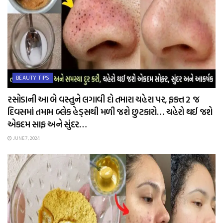
BEAUTY TIPS
રસોડાની આ બે વસ્તુને લગાવી દો તમારા ચહેરા પર, ફક્ત 2 જ
દિવસમાં તમામ બ્લેક હેડ્સથી મળી જશે છુટકારો… ચહેરો થઈ જશે
એકદમ સાફ અને સુંદર…
JUNE 7, 2024