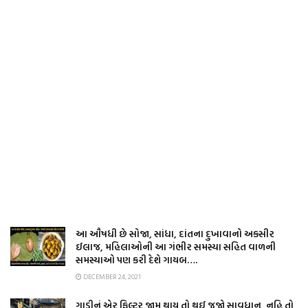
આ ઔષધી છે સોજા, સાંધા, દાંતના દુખાવાનો અકસીર
ઈલાજ, મહિલાઓની આ ગંભીર સમસ્યા સહિત વાળની
સમસ્યાઓ પણ કરી દેશે ગાયબ….
DECEMBER 24, 2021
ગાડીનું એર ફિલ્ટર જામ થાય તો થઈ જજો સાવધાન, નહિ તો