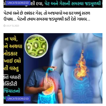
UNCATEGORIZED
પેટમાં બને છે ભયંકર ગેસ, તો અજમાવો આ ઘરગથ્થું સરળ
ઉપાય… પેટની તમામ સમસ્યા જડમૂળથી કરી દેશે ગાયબ…
JULY 13, 2023
UNCATEGORIZED