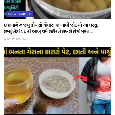
UNCATEGORIZED
દવાખાને ન જવું હોય તો ચોમાસામાં ખાવી જોઈએ આ વસ્તુ,
ઇમ્યુનિટી વધારી આખું વર્ષ શરીરને રાખશે રોગો મુક્ત…
SEPTEMBER 7, 2023