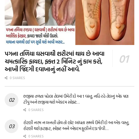
પગના તળિયા ઘસવાથી શરીરમાં થાય છે આવા
ચમત્કારિક ફાયદા, ફક્ત 2 મિનિટ નું કામ કરો,
આખી જિંદગી દવાખાનું નહીં આવે.
0 SHARES
ભજીયા તળતા પહેલા તેલમાં ઉમેરી દો આ 1 વસ્તુ, નહિ રહે તેલનું એક પણ
ટીપું અને ભજીયા થશે એકદમ સોફ્ટ…
0 SHARES
રોટલી નરમ ન બનતી હોય તો લોટ બાંધતા સમયે ઉમેરી દો આ એક વસ્તુ,
રોટલી થશે ફટાફટ, સોફ્ટ અને એકદમ ફૂલીને દડા જેવી…
0 SHARES