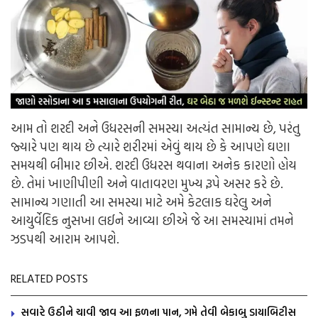
આમ તો શરદી અને ઉધરસની સમસ્યા અત્યંત સામાન્ય છે, પરંતુ
જ્યારે પણ થાય છે ત્યારે શરીરમાં એવું થાય છે કે આપણે ઘણા
સમયથી બીમાર છીએ. શરદી ઉધરસ થવાના અનેક કારણો હોય
છે. તેમાં ખાણીપીણી અને વાતાવરણ મુખ્ય રૂપે અસર કરે છે.
સામાન્ય ગણાતી આ સમસ્યા માટે અમે કેટલાક ઘરેલુ અને
આયુર્વેદિક નુસખા લઈને આવ્યા છીએ જે આ સમસ્યામાં તમને
ઝડપથી આરામ આપશે.
RELATED POSTS
સવારે ઉઠીને ચાવી જાવ આ ફળના પાન, ગમે તેવી બેકાબુ ડાયાબિટીસ