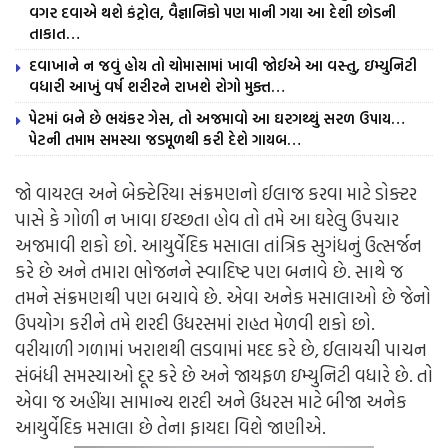
વગર દવાએ થશે કંટ્રોલ, વૈજ્ઞાનિકો પણ માની ગયા આ દેશી છોડની
તાકાત…
દવાખાને ન જવું હોય તો ચોમાસામાં ખાવી જોઈએ આ વસ્તુ, ઇમ્યુનિટી
વધારી આખું વર્ષ શરીરને રાખશે રોગો મુક્ત…
પેટમાં બને છે ભયંકર ગેસ, તો અજમાવો આ ઘરગથ્થું સરળ ઉપાય…
પેટની તમામ સમસ્યા જડમૂળથી કરી દેશે ગાયબ…
જો વાયરલ અને બેક્ટેરિયા સંક્રમણનો ઈલાજ કરવા માટે ડોક્ટર
પાસે કે ગોળી ન ખાવા ઇચ્છતા હોવ તો તમે આ ઘરેલુ ઉપચાર
અજમાવી શકો છો. આયુર્વેદિક મસાલા તાંત્રિક સુગંધનું ઉત્સર્જન
કરે છે અને તમારા ભોજનને સ્વાદિષ્ટ પણ બનાવે છે. સાથે જ
તમને સંક્રમણથી પણ બચાવે છે. એવા અનેક મસાલાઓ છે જેનો
ઉપયોગ કરીને તમે શરદી ઉધરસમાં રાહત મેળવી શકો છો.
વરીયાળી ગળામાં ખરાશથી લડવામાં મદદ કરે છે, ઈલાયચી પાચન
સંબંધી સમસ્યાઓ દૂર કરે છે અને જાયફળ ઇમ્યુનિટી વધારે છે. તો
એવા જ અહીંયા સામાન્ય શરદી અને ઉધરસ માટે બીજા અનેક
આયુર્વેદિક મસાલા છે તેના ફાયદા વિશે જાણીએ.