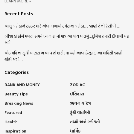
LEARN MORE »
Recent Posts
આલું પરોઠાને ટક્કર મારે એવા બનાવો ટમેટાના પરોઠા….. જાણો તેની રેસીપી…..
બીજા લોકોને મળતા સમયે ધ્યાન રાખો માત્ર આ પાંચ વાતનું…દુનિયા તમારી દીવાની થઇ
જશે.
એક મહિના સુધી બટાટા ન ખાવ તો શરીરમાં થશે આવા ફેરફાર, આ માહિતી જાણી
ચોંકી જશો…
Categories
BANK AND MONEY
ZODIAC
Beauty Tips
ઇતિહાસ
Breaking News
જીવન ચરિત્ર
Featured
ટૂંકી વાર્તાઓ
Health
તથ્યો અને હકીકતો
Inspiration
ધાર્મિક