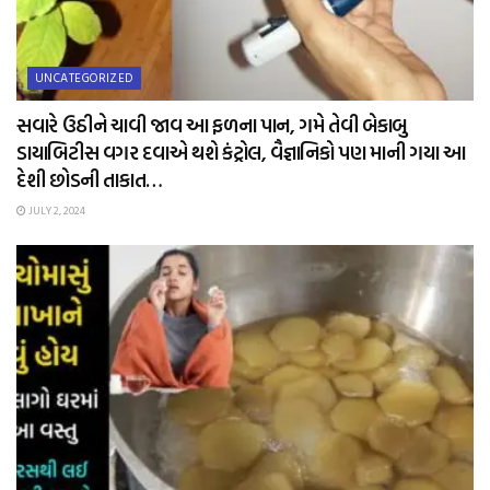
UNCATEGORIZED
સવારે ઉઠીને ચાવી જાવ આ ફળના પાન, ગમે તેવી બેકાબુ
ડાયાબિટીસ વગર દવાએ થશે કંટ્રોલ, વૈજ્ઞાનિકો પણ માની ગયા આ
દેશી છોડની તાકાત…
JULY 2, 2024