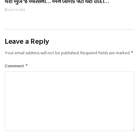
થશે ખુબ જ આસાની… અને બાળક પણ થશે હેલ્દી…
JULY 11, 2023
Leave a Reply
Your email address will not be published.
Required fields are marked
*
Comment
*