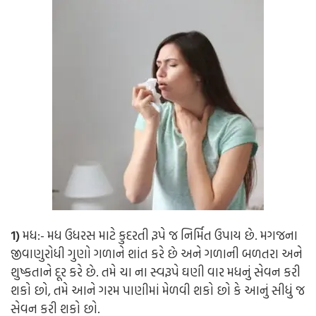
1)
મધ:-
મધ ઉધરસ માટે કુદરતી રૂપે જ નિર્મિત ઉપાય છે. મગજના
જીવાણુરોધી ગુણો ગળાને શાંત કરે છે અને ગળાની બળતરા અને
શુષ્કતાને દૂર કરે છે. તમે ચા ના સ્વરૂપે ઘણી વાર મધનું સેવન કરી
શકો છો, તમે આને ગરમ પાણીમાં મેળવી શકો છો કે આનું સીધું જ
સેવન કરી શકો છો.