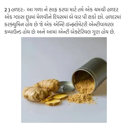
2 )
હળદર:-
આ ગળા ને સાફ કરવા માટે તમે એક ચમચી હળદર
એક ગ્લાસ દૂધમાં મેળવીને દિવસમાં બે વાર પી શકો છો. હળદરમાં
કરક્યુમિન હોય છે જે એક એન્ટિ-ઇન્ફ્લેમેટરી એન્ટીવાયરલ
કમ્પાઉન્ડ હોય છે અને આમાં એન્ટી બેક્ટેરિયલ ગુણ હોય છે.