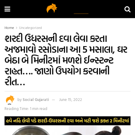
Home
Uncategorized
શરદી ઉધરસની દવા લેવા કરતા
અજમાવો રસોડાના આ 5 મસાલા, ઘર
બેઠા બે મિનીટમાં મળશે ઈન્સ્ટન્ટ
રાહત…. જાણો ઉપયોગ કરવાની
રીત…
by
Social Gujarati
June 15, 2022
Reading Time: 1 min read