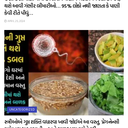
થશે આવી ગંભીર બીમારીઓ… 95% લોકો નથી જાણતા કે પાણી
કેવી રીતે પીવું…
APRIL 25, 2024
UNCATEGORIZED
સ્ત્રીઓએ ગુપ્ત શક્તિ વધારવા ખાવી જોઈએ આ વસ્તુ, પ્રેગનેન્સી