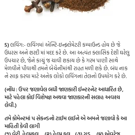
5)
લવિંગ:-
લવિંગમાં એન્ટિ-ઇન્ફ્લેમેટરી કમ્પાઉન્ડ હોય છે જે
ઉધરસ અને શરદી માં મદદ કરે છે. આ અત્યંત ક્લાસિક દેશી ઘરેલુ
ઉપચાર છે, જેને કાચું જ ચાવી શકાય છે કે ગરમ પાણી સાથે
મેળવીને પીવાથી તમને બેચેનીમાંથી રાહત મળી શકે છે. બંધ નાક
ને સાફ કરવા માટે અનેક લોકો લવિંગના તેલનો ઉપયોગ કરે છે.
(નોંધ : ઉપર જણાવેલ બધી જાણકારી ઈન્ટરનેટ આધારિત છે,
માટે પહેલા કોઈ વિશેષજ્ઞ અથવા જાણકારની સલાહ અવશ્ય
લેવી.)
તમે કોમેન્ટમાં ૫ સેકન્ડનો ટાઈમ લઈને એ અમને જણાવો કે આ
માહિતી કેવી લાગી
(૧) વેરી હેલ્પફુલ (૨) હેલ્પ ફૂલ (૩) ગુડ (૪) એવરેજ