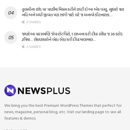
તુલસીના છોડ પર પાણીમાં મિક્સ કરીને છાંટી દો આ એક વસ્તુ, સુકાશે પણ
નહિ અને બધી જીવાત પણ ભાગી જશે. ઘરે જ બનાવો કીટનાશક…
0 SHARES
જાણો આ પારસમણિ જેવા શેર વિશે, 1 લાખના કરી દીધા સીધા જ 36 કરોડ
રૂપિયા… રોકાણકારોને બેઠા બેઠા કરી દીધા માલામાલ…
0 SHARES
We bring you the best Premium WordPress Themes that perfect for
news, magazine, personal blog, etc. Visit our landing page to see all
features & demos.