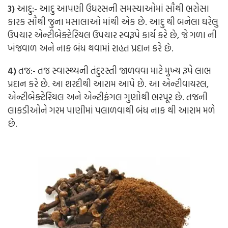
3)
આદુ:-
આદુ આપણી ઉધરસની સમસ્યાઓમાં સૌથી ભરોસા
કારક સૌથી જુના મસાલાઓ માંથી એક છે. આદુ થી બનેલા ઘરેલુ
ઉપચાર એન્ટીબેક્ટેરિયલ ઉપચાર સ્વરૂપે કાર્ય કરે છે, જે ગળા ની
ખંજવાળ અને નાક બંધ થવામાં રાહત પ્રદાન કરે છે.
4)
તજ:-
તજ સ્વાસ્થ્યની તંદુરસ્તી જાળવવા માટે મુખ્ય રૂપે લાભ
પ્રદાન કરે છે. આ શરદીથી આરામ આપે છે. આ એન્ટીવાયરલ,
એન્ટીબેક્ટેરિયલ અને એન્ટીફંગલ ગુણોથી ભરપૂર છે. તજની
લાકડીઓને ગરમ પાણીમાં પલાળવાથી બંધ નાક થી આરામ મળે
છે.