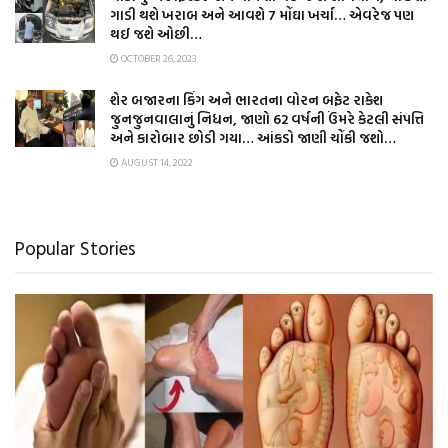
ગાડી થશે ખરાબ અને આવશે 7 મોંઘા ખર્ચા… એવરેજ પણ
થઈ જશે ઓછી…
OCTOBER 26, 2023
શેર બજારના કિંગ અને ભારતના વોરન બફેટ રાકેશ
જુનજુનવાલાનું નિધન, જાણો 62 વર્ષની ઉંમરે કેટલી સંપત્તિ
અને કારોબાર છોડી ગયા… આંકડો જાણી ચોંકી જશો…
AUGUST 14, 2022
Popular Stories