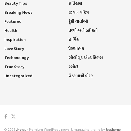
Beauty Tips
ઇતિહાસ
Breaking News
જીવન ચરિત્ર
Featured
ટૂંકી વાર્તાઓ
Health
તથ્યો અને હકીકતો
Inspiration
ધાર્મિક
Love Story
પ્રેરણાત્મક
Techonology
બોલીવુડ એન્ડ ફિલ્મ્સ
True Story
રસોઈ
Uncategorized
વેસ્ટ માંથી બેસ્ટ
© 2026
JNews
- Premium WordPress news & magazine theme by
Jegtheme
.