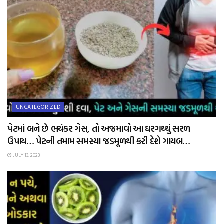
UNCATEGORIZED
પેટમાં બને છે ભયંકર ગેસ, તો અજમાવો આ ઘરગથ્થું સરળ
ઉપાય… પેટની તમામ સમસ્યા જડમૂળથી કરી દેશે ગાયબ…
JULY 13, 2023