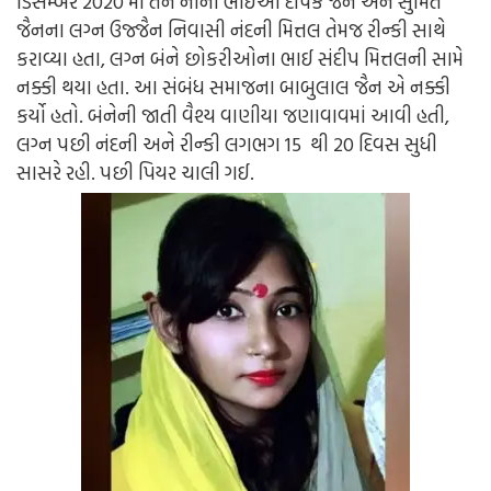
ડિસેમ્બર 2020 માં તેને નાના ભાઈઓ દીપક જૈન અને સુમિત
જૈનના લગ્ન ઉજ્જૈન નિવાસી નંદની મિત્તલ તેમજ રીન્કી સાથે
કરાવ્યા હતા, લગ્ન બંને છોકરીઓના ભાઈ સંદીપ મિત્તલની સામે
નક્કી થયા હતા. આ સંબંધ સમાજના બાબુલાલ જૈન એ નક્કી
કર્યો હતો. બંનેની જાતી વૈશ્ય વાણીયા જણાવાવમાં આવી હતી,
લગ્ન પછી નંદની અને રીન્કી લગભગ 15 થી 20 દિવસ સુધી
સાસરે રહી. પછી પિયર ચાલી ગઈ.