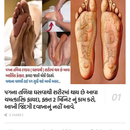
પગના તળિયા ઘસવાથી શરીરમાં થાય છે આવા
ચમત્કારિક ફાયદા, ફક્ત 2 મિનિટ નું કામ કરો,
આખી જિંદગી દવાખાનું નહીં આવે.
0 SHARES