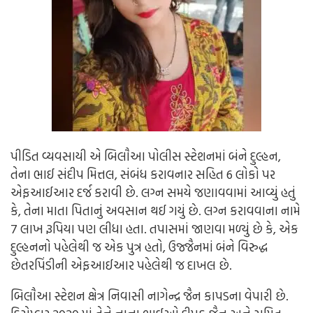
પીડિત વ્યવસાયી એ બિલૌઆ પોલીસ સ્ટેશનમાં બંને દુલ્હન,
તેના ભાઈ સંદીપ મિત્તલ, સંબંધ કરાવનાર સહિત 6 લોકો પર
એફઆઈઆર દર્જ કરાવી છે. લગ્ન સમયે જણાવવામાં આવ્યું હતું
કે, તેના માતા પિતાનું અવસાન થઈ ગયું છે. લગ્ન કરાવવાના નામે
7 લાખ રૂપિયા પણ લીધા હતા. તપાસમાં જાણવા મળ્યું છે કે, એક
દુલ્હનનો પહેલેથી જ એક પુત્ર હતો, ઉજ્જૈનમાં બંને વિરુદ્ધ
છેતરપિંડીની એફઆઈઆર પહેલેથી જ દાખલ છે.
બિલૌઆ સ્ટેશન ક્ષેત્ર નિવાસી નાગેન્દ્ર જૈન કાપડના વેપારી છે.