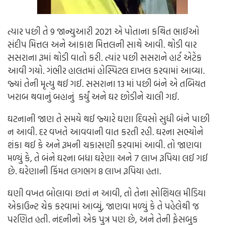
ત્યાર પછી તે 9 જાન્યુઆરી 2021 એ પોતાના કથિત ભાઈઓ
સંદીપ મિત્તલ અને આકાશ મિત્તલની સાથે આવી. થોડી વાર
સસરાના રૂમાં થોડી વાતો કરી. ત્યાંર પછી સસરાને હાર્ટ એટેક
આવી ગયો. ગંભીર હાલતમાં હોસ્પિટલ દાખલ કરવામાં આવ્યા.
જ્યાં તેની મૃત્યુ થઈ ગઈ. સસરાના 13 માં પછી બંને એ તબિયત
ખરાબ થવાનું બહાનું કર્યું અને ઘર છોડીને ચાલી ગઈ.
ઘટનાની જાણ તે સમયે થઈ જ્યારે ઘણા દિવસો સુધી બંને પાછી
ન આવી. દર વખતે આવવાની વાત કરતી રહી. ઘરના સભ્યોને
શંકા થઈ કે અને રૂમની ચકાસણી કરવામાં આવી. તો જાણવા
મળ્યું કે, તે બંને ઘરના બધા ઘરેણા અને 7 લાખ રૂપિયા લઈ ગઈ
છે. ઘરેણાની કિંમત લગભગ 8 લાખ રૂપિયા હતા.
ઘણી વખત બોલાવા છતાં ન આવી, તો તેના સોશિયલ મીડિયા
એકાઉન્ટ ચેક કરવામાં આવ્યું, જાણવા મળ્યું કે તે પહેલેથી જ
પરણિત હતી. નંદનીનો એક પુત્ર પણ છે, અને તેની ફેસબુક