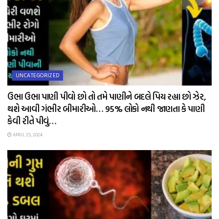
UNCATEGORIZED
ઉભા ઉભા પાણી પીવો છો તો તમે પાણીને બદલે પિય રહ્યા છો ઝેર,
થશે આવી ગંભીર બીમારીઓ… 95% લોકો નથી જાણતા કે પાણી
કેવી રીતે પીવું…
APRIL 25, 2024