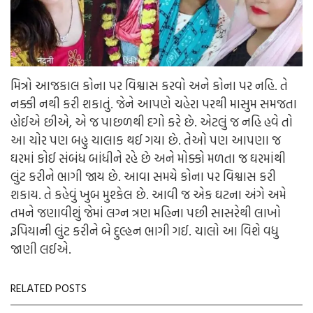
મિત્રો આજકાલ કોના પર વિશ્વાસ કરવો અને કોના પર નહિ. તે
નક્કી નથી કરી શકાતું. જેને આપણે ચહેરા પરથી માસુમ સમજતા
હોઈએ છીએ, એ જ પાછળથી દગો કરે છે. એટલું જ નહિ હવે તો
આ ચોર પણ બહુ ચાલાક થઈ ગયા છે. તેઓ પણ આપણા જ
ઘરમાં કોઈ સંબંધ બાંધીને રહે છે અને મોક્કો મળતા જ ઘરમાંથી
લુંટ કરીને ભાગી જાય છે. આવા સમયે કોના પર વિશ્વાસ કરી
શકાય. તે કહેવું ખુબ મુશ્કેલ છે. આવી જ એક ઘટના અંગે અમે
તમને જણાવીશું જેમાં લગ્ન ત્રણ મહિના પછી સાસરેથી લાખો
રૂપિયાની લુંટ કરીને બે દુલ્હન ભાગી ગઈ. ચાલો આ વિશે વધુ
જાણી લઈએ.
RELATED POSTS