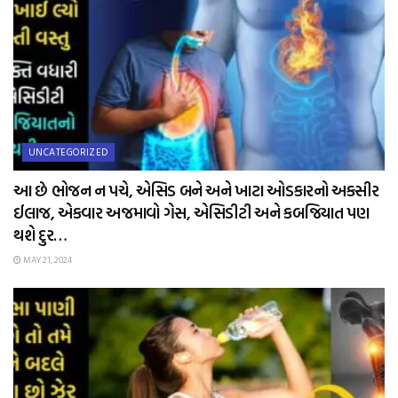
UNCATEGORIZED
આ છે ભોજન ન પચે, એસિડ બને અને ખાટા ઓડકારનો અકસીર
ઈલાજ, એકવાર અજમાવો ગેસ, એસિડીટી અને કબજિયાત પણ
થશે દુર…
MAY 21, 2024