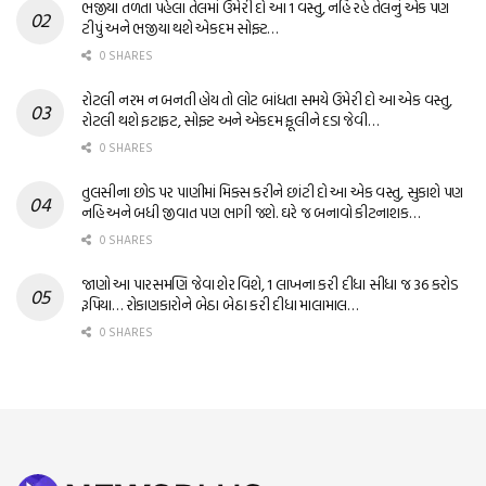
ભજીયા તળતા પહેલા તેલમાં ઉમેરી દો આ 1 વસ્તુ, નહિ રહે તેલનું એક પણ
ટીપું અને ભજીયા થશે એકદમ સોફ્ટ…
0 SHARES
રોટલી નરમ ન બનતી હોય તો લોટ બાંધતા સમયે ઉમેરી દો આ એક વસ્તુ,
રોટલી થશે ફટાફટ, સોફ્ટ અને એકદમ ફૂલીને દડા જેવી…
0 SHARES
તુલસીના છોડ પર પાણીમાં મિક્સ કરીને છાંટી દો આ એક વસ્તુ, સુકાશે પણ
નહિ અને બધી જીવાત પણ ભાગી જશે. ઘરે જ બનાવો કીટનાશક…
0 SHARES
જાણો આ પારસમણિ જેવા શેર વિશે, 1 લાખના કરી દીધા સીધા જ 36 કરોડ
રૂપિયા… રોકાણકારોને બેઠા બેઠા કરી દીધા માલામાલ…
0 SHARES