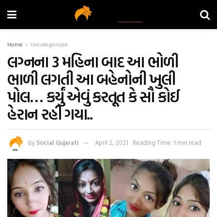
Home
Uncategorized
લગ્નના 3 મહિના બાદ આ ભોળી
ભાળી લગતી આ બહેનોની ખુલી
પોલ… કર્યું એવું કરતૂત કે સૌ કોઈ
હેરાન રહી ગયા..
by
Social Gujarati
April 2, 2021
Reading Time: 1 min read