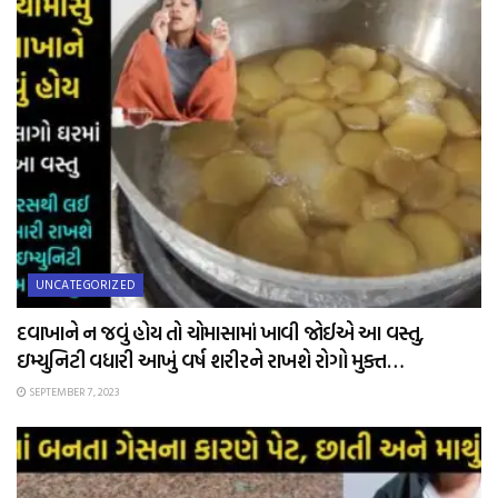
UNCATEGORIZED
દવાખાને ન જવું હોય તો ચોમાસામાં ખાવી જોઈએ આ વસ્તુ,
ઇમ્યુનિટી વધારી આખું વર્ષ શરીરને રાખશે રોગો મુક્ત…
SEPTEMBER 7, 2023