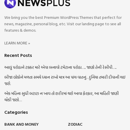
We bring you the best Premium WordPress Themes that perfect for
news, magazine, personal blog, etc. Visit our landing page to see all
features & demos.
LEARN MORE »
Recent Posts
આલું પરોઠાને ટક્કર મારે એવા બનાવો ટમેટાના પરોઠા….. જાણો તેની રેસીપી…..
બીજા લોકોને મળતા સમયે ધ્યાન રાખો માત્ર આ પાંચ વાતનું…દુનિયા તમારી દીવાની થઇ
જશે.
એક મહિના સુધી બટાટા ન ખાવ તો શરીરમાં થશે આવા ફેરફાર, આ માહિતી જાણી
ચોંકી જશો…
Categories
BANK AND MONEY
ZODIAC