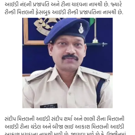
આઈડી નંદની પ્રજાપતિ અને ટીના યાદવના નામથી છે. જ્યારે
રીન્કી મિત્તલની ફેસબુક આઈડી રીન્કી પ્રજાપતિના નામથી છે.
સંદીપ મિત્તલની આઈડી સંદીપ શર્મા અને ભાભી રીના મિત્તલની
આઈડી રીના ચંડેલ અને બીજા ભાઈ આકાશ મિત્તલની આઈડી
આકાશ મરાઠાના નામથી મળી છે. જાણવા મળે છે કે, ઉજ્જૈનમાં