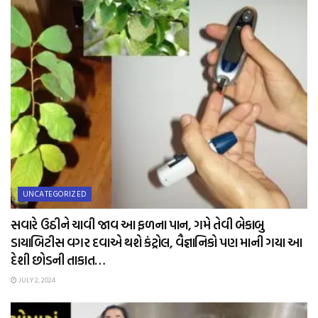
UNCATEGORIZED
સવારે ઉઠીને ચાવી જાવ આ ફળના પાન, ગમે તેવી બેકાબુ
ડાયાબિટીસ વગર દવાએ થશે કંટ્રોલ, વૈજ્ઞાનિકો પણ માની ગયા આ
દેશી છોડની તાકાત…
JULY 2, 2024