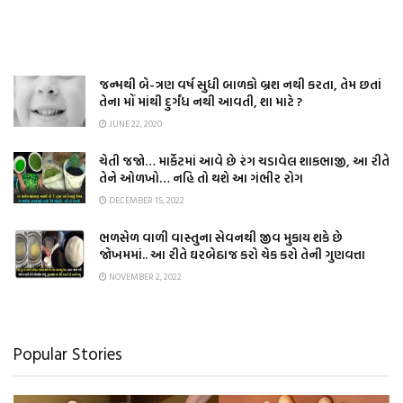
જન્મથી બે-ત્રણ વર્ષ સુધી બાળકો બ્રશ નથી કરતા, તેમ છતાં
તેના મોં માંથી દુર્ગંધ નથી આવતી, શા માટે ?
JUNE 22, 2020
ચેતી જજો… માર્કેટમાં આવે છે રંગ ચડાવેલ શાકભાજી, આ રીતે
તેને ઓળખો… નહિ તો થશે આ ગંભીર રોગ
DECEMBER 15, 2022
ભળસેળ વાળી વાસ્તુના સેવનથી જીવ મુકાય શકે છે
જોખમમાં.. આ રીતે ઘરબેઠાજ કરો ચેક કરો તેની ગુણવત્તા
NOVEMBER 2, 2022
Popular Stories