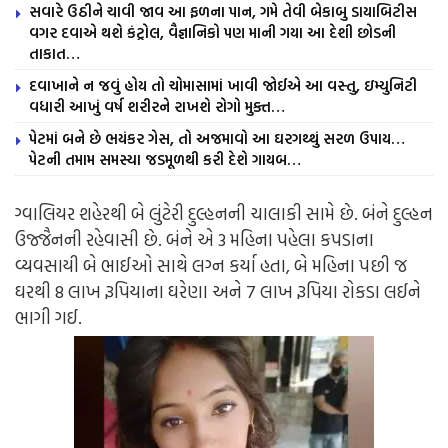
સવારે ઉઠીને ચાવી જાવ આ ફળના પાન, ગમે તેવી બેકાબુ ડાયાબિટીસ
વગર દવાએ થશે કંટ્રોલ, વૈજ્ઞાનિકો પણ માની ગયા આ દેશી છોડની
તાકાત…
દવાખાને ન જવું હોય તો ચોમાસામાં ખાવી જોઈએ આ વસ્તુ, ઇમ્યુનિટી
વધારી આખું વર્ષ શરીરને રાખશે રોગો મુક્ત…
પેટમાં બને છે ભયંકર ગેસ, તો અજમાવો આ ઘરગથ્થું સરળ ઉપાય…
પેટની તમામ સમસ્યા જડમૂળથી કરી દેશે ગાયબ…
ગ્વાલિયર શહેરથી બે લુંટેરી દુલ્હનની ચાલાકી સામે છે. બંને દુલ્હન
ઉજ્જૈનની રહેવાસી છે. બંને એ 3 મહિના પહેલા કપડાના
વ્યવસાયી બે ભાઈઓ સાથે લગ્ન કર્યા હતા, બે મહિના પછી જ
ઘરથી 8 લાખ રૂપિયાના ઘરેણા અને 7 લાખ રૂપિયા રોકડા લઈને
ભાગી ગઈ.