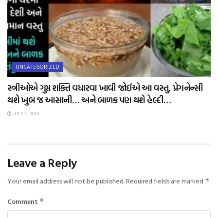
UNCATEGORIZED
સ્ત્રીઓએ ગુપ્ત શક્તિ વધારવા ખાવી જોઈએ આ વસ્તુ, પ્રેગનેન્સી
થશે ખુબ જ આસાની… અને બાળક પણ થશે હેલ્દી…
JULY 11, 2023
Leave a Reply
Your email address will not be published.
Required fields are marked
*
Comment
*