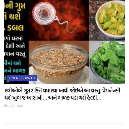
UNCATEGORIZED
સ્ત્રીઓએ ગુપ્ત શક્તિ વધારવા ખાવી જોઈએ આ વસ્તુ, પ્રેગનેન્સી
થશે ખુબ જ આસાની… અને બાળક પણ થશે હેલ્દી…
JULY 11, 2023