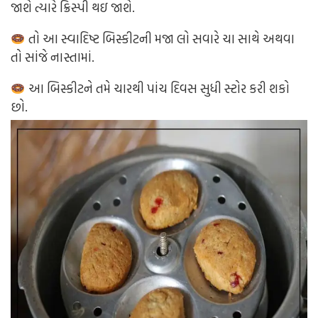
જાશે ત્યારે ક્રિસ્પી થઇ જાશે.
તો આ સ્વાદિષ્ટ બિસ્કીટની મજા લો સવારે ચા સાથે અથવા
તો સાંજે નાસ્તામાં.
આ બિસ્કીટને તમે ચારથી પાંચ દિવસ સુધી સ્ટોર કરી શકો
છો.