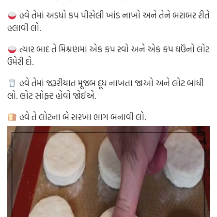
હવે તેમાં અડધો કપ પીસેલી ખાંડ નાખો અને તેને બરાબર રીતે
હલાવી લો.
ત્યાર બાદ તે મિશ્રણમાં એક કપ રવો અને એક કપ ઘઉંનો લોટ
ઉમેરી દો.
હવે તેમાં જરૂરીયાત મૂજબ દૂધ નાખતા જાઓ અને લોટ બાંધી
લો. લોટ સોફ્ટ હોવો જોઈએ.
હવે તે લોટના બે સરખા ભાગ બનાવી લો.