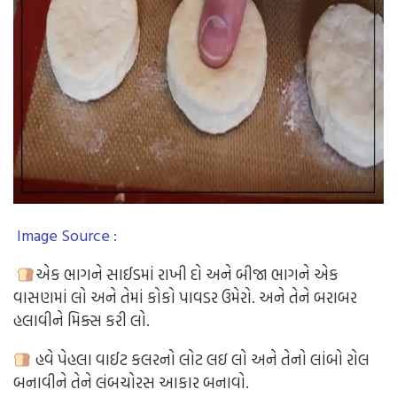
Image Source :
એક ભાગને સાઈડમાં રાખી દો અને બીજા ભાગને એક
વાસણમાં લો અને તેમાં કોકો પાવડર ઉમેરો. અને તેને બરાબર
હલાવીને મિક્સ કરી લો.
હવે પેહલા વાઈટ કલરનો લોટ લઇ લો અને તેનો લાંબો રોલ
બનાવીને તેને લંબચોરસ આકાર બનાવો.