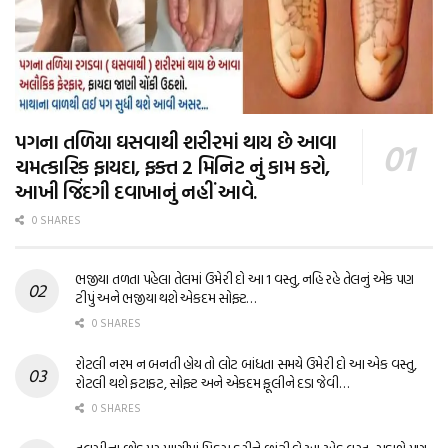
પગના તળિયા ઘસવાથી શરીરમાં થાય છે આવા
ચમત્કારિક ફાયદા, ફક્ત 2 મિનિટ નું કામ કરો,
આખી જિંદગી દવાખાનું નહીં આવે.
0 SHARES
ભજીયા તળતા પહેલા તેલમાં ઉમેરી દો આ 1 વસ્તુ, નહિ રહે તેલનું એક પણ
ટીપું અને ભજીયા થશે એકદમ સોફ્ટ…
0 SHARES
રોટલી નરમ ન બનતી હોય તો લોટ બાંધતા સમયે ઉમેરી દો આ એક વસ્તુ,
રોટલી થશે ફટાફટ, સોફ્ટ અને એકદમ ફૂલીને દડા જેવી…
0 SHARES