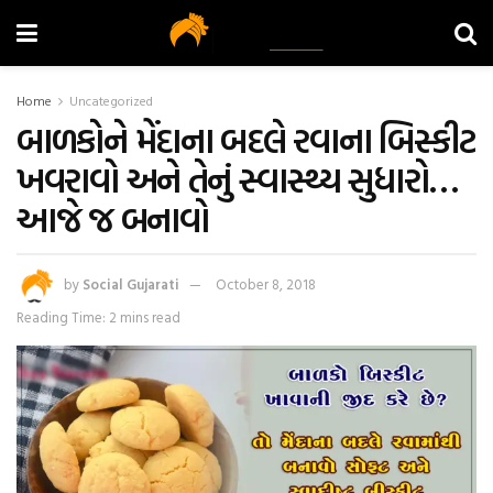
Home
Uncategorized
બાળકોને મેંદાના બદલે રવાના બિસ્કીટ
ખવરાવો અને તેનું સ્વાસ્થ્ય સુધારો…
આજે જ બનાવો
by
Social Gujarati
October 8, 2018
Reading Time: 2 mins read