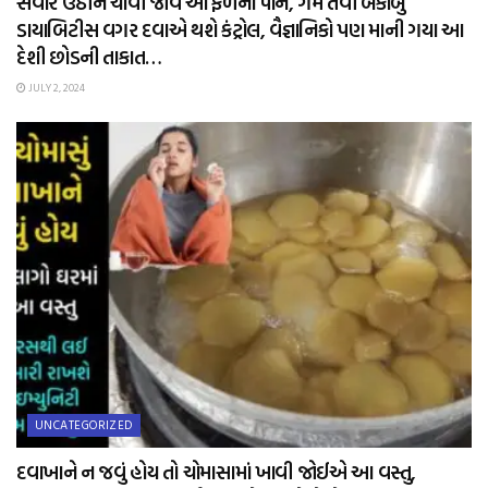
સવારે ઉઠીને ચાવી જાવ આ ફળના પાન, ગમે તેવી બેકાબુ
ડાયાબિટીસ વગર દવાએ થશે કંટ્રોલ, વૈજ્ઞાનિકો પણ માની ગયા આ
દેશી છોડની તાકાત…
JULY 2, 2024
UNCATEGORIZED
દવાખાને ન જવું હોય તો ચોમાસામાં ખાવી જોઈએ આ વસ્તુ,