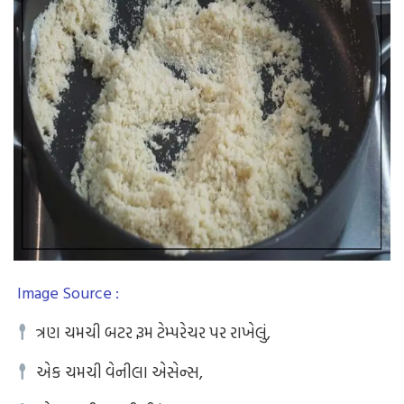
Image Source :
ત્રણ ચમચી બટર રૂમ ટેમ્પરેચર પર રાખેલું,
એક ચમચી વેનીલા એસેન્સ,