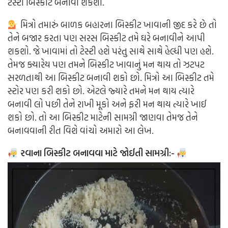
ટેસ્ટી બિસ્કીટ બનાવી શકશો.
મિત્રો તમારું બાળક બહારના બિસ્કીટ ખાવાની જીદ કરે છે તો
તેને બજાર કરતા પણ સરસ બિસ્કીટ તમે ઘરે બનાવીને આપી
શકશો. જે ખાવામાં તો ટેસ્ટી હશે પરંતુ સાથે સાથે હેલ્ધી પણ હશે.
તેમજ ક્યારેય પણ તમને બિસ્કીટ ખાવાનું મન થાય તો ઝટપટ
સરળતાથી આ બિસ્કીટ બનાવી શકો છો. મિત્રો આ બિસ્કીટ તમે
સ્ટોર પણ કરી શકો છો. એટલે જ્યારે તમને મન થાય ત્યારે
બનાવી લો પછી તેને રાખી મૂકો અને ફરી મન થાય ત્યારે ખાઈ
શકો છો. તો આ બિસ્કીટ માટેની સામગ્રી જાણવા તેમજ તેને
બનાવવાની રીત વિશે વાંચો અમારો આ લેખ.
રવાના બિસ્કીટ બનાવવા માટે જોઈતી સામગ્રી:-