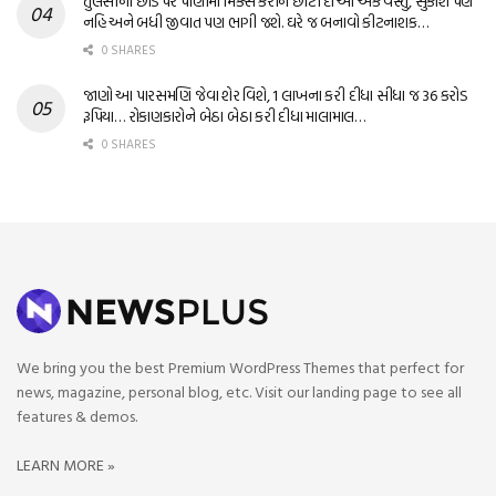
તુલસીના છોડ પર પાણીમાં મિક્સ કરીને છાંટી દો આ એક વસ્તુ, સુકાશે પણ
નહિ અને બધી જીવાત પણ ભાગી જશે. ઘરે જ બનાવો કીટનાશક…
0 SHARES
જાણો આ પારસમણિ જેવા શેર વિશે, 1 લાખના કરી દીધા સીધા જ 36 કરોડ
રૂપિયા… રોકાણકારોને બેઠા બેઠા કરી દીધા માલામાલ…
0 SHARES
We bring you the best Premium WordPress Themes that perfect for
news, magazine, personal blog, etc. Visit our landing page to see all
features & demos.
LEARN MORE »