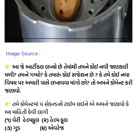
Image Source :
આ જે આર્ટીકલ લખ્યો છે તેમાંથી તમને કોઈ નવી જાણકારી
મળી? તમને ગમ્યો? કે તમારું કોઈ સજેશન છે ? કે તમે કોઈ નવા
વિષય પર અમારી પાસે લખાવવા માંગો છો? તો અમને કોમેન્ટ કરી
જણાવો.
તમે કોમેન્ટમાં ૫ સેકન્ડનો ટાઈમ લઈને એ અમને જણાવો કે
આ માહિતી કેવી લાગી
(૧) વેરી હેલ્પફુલ (૨) હેલ્પ ફૂલ
(૩) ગુડ (૪) એવરેજ