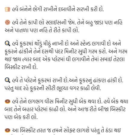
હવે બંનેને ભેગી રાખીને દબાવીને સરખી કરી દો.
હવે તેને કાપી લો સ્લાઈસની જેમ. તેને બહુ જાડા પણ નહિ
અને પાતળા પણ નહિ તે રીતે કાપી લો.
હવે કૂકરમાં ર્થોડું મીઠું નાખી દો અને સ્ટેન્ડ લગાવી દો અને
કૂકરને ઢાંકીને તેને દસથી પંદર મિનીટ સુધી ગરમ કરો. અને ગરમ
થઇ જાય ત્યાર બાદ એક પ્લેટમાં ઘી લગાવીને તેમાં સમાઈ તેટલા
બિસ્કીટ રાખી દો.
હવે તે પ્લેટને કૂકરમાં રાખી દો.અને કૂકરનું ઢાંકણ ઢાંકી દો.
પરંતુ યાદ રહે કૂકરની સીટી ભૂલ્યા વગર કાઢી લેવી.
હવે તેને લગભગ વીસ મિનીટ સુધી બેક થવા દો. હવે બેક થયા
બાદ તેને બહાર પ્લેટમાં કાઢી લો. અને આજ રીતે બીજા બિસ્કીટ
પણ બેક કરી લો.
આ બિસ્કીટ તરત જ તમને સોફ્ટ લાગશે પરંતુ તે ઠંડા થઇ