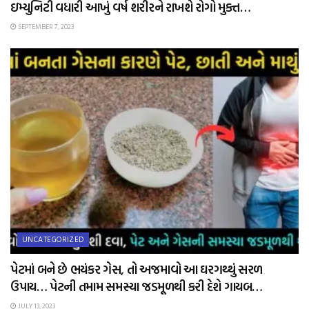
ઇમ્યુનિટી વધારી આખું વર્ષ શરીરને રાખશે રોગો મુક્ત…
SEPTEMBER 7, 2023
UNCATEGORIZED
પેટમાં બને છે ભયંકર ગેસ, તો અજમાવો આ ઘરગથ્થું સરળ
ઉપાય… પેટની તમામ સમસ્યા જડમૂળથી કરી દેશે ગાયબ…
JULY 13, 2023