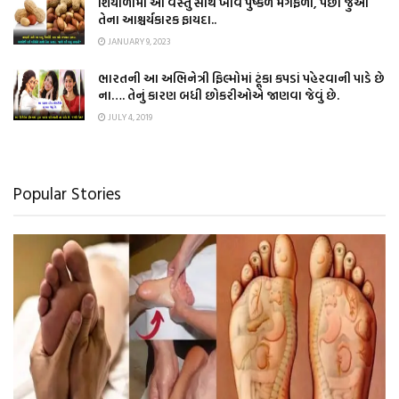
શિયાળામાં આ વસ્તુ સાથે ખાવ પુષ્કળ મગફળી, પછી જુઓ
તેના આશ્ચર્યકારક ફાયદા..
JANUARY 9, 2023
ભારતની આ અભિનેત્રી ફિલ્મોમાં ટૂંકા કપડાં પહેરવાની પાડે છે
ના…. તેનું કારણ બધી છોકરીઓએ જાણવા જેવું છે.
JULY 4, 2019
Popular Stories