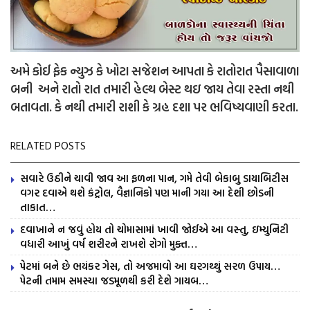
અમે કોઈ ફેક ન્યુઝ કે ખોટા સજેશન આપતા કે રાતોરાત પૈસાવાળા
બની અને રાતો રાત તમારી હેલ્થ બેસ્ટ થઇ જાય તેવા રસ્તા નથી
બતાવતા. કે નથી તમારી રાશી કે ગ્રહ દશા પર ભવિષ્યવાણી કરતા.
RELATED POSTS
સવારે ઉઠીને ચાવી જાવ આ ફળના પાન, ગમે તેવી બેકાબુ ડાયાબિટીસ
વગર દવાએ થશે કંટ્રોલ, વૈજ્ઞાનિકો પણ માની ગયા આ દેશી છોડની
તાકાત…
દવાખાને ન જવું હોય તો ચોમાસામાં ખાવી જોઈએ આ વસ્તુ, ઇમ્યુનિટી
વધારી આખું વર્ષ શરીરને રાખશે રોગો મુક્ત…
પેટમાં બને છે ભયંકર ગેસ, તો અજમાવો આ ઘરગથ્થું સરળ ઉપાય…
પેટની તમામ સમસ્યા જડમૂળથી કરી દેશે ગાયબ…