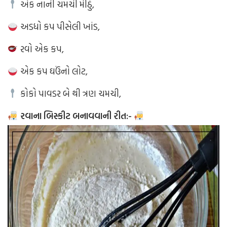
એક નાની ચમચી મીઠું,
અડધો કપ પીસેલી ખાંડ,
રવો એક કપ,
એક કપ ઘઉંનો લોટ,
કોકો પાવડર બે થી ત્રણ ચમચી,
રવાના બિસ્કીટ બનાવવાની રીત:-