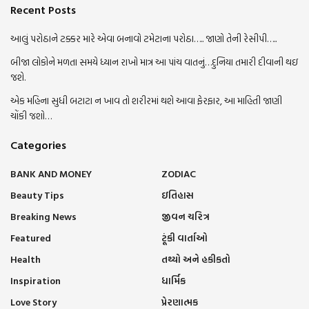
Recent Posts
આલું પરોઠાને ટક્કર મારે એવા બનાવો ટમેટાના પરોઠા….. જાણો તેની રેસીપી…..
બીજા લોકોને મળતા સમયે ધ્યાન રાખો માત્ર આ પાંચ વાતનું…દુનિયા તમારી દીવાની થઇ
જશે.
એક મહિના સુધી બટાટા ન ખાવ તો શરીરમાં થશે આવા ફેરફાર, આ માહિતી જાણી
ચોંકી જશો…
Categories
BANK AND MONEY
ZODIAC
Beauty Tips
ઇતિહાસ
Breaking News
જીવન ચરિત્ર
Featured
ટૂંકી વાર્તાઓ
Health
તથ્યો અને હકીકતો
Inspiration
ધાર્મિક
Love Story
પ્રેરણાત્મક