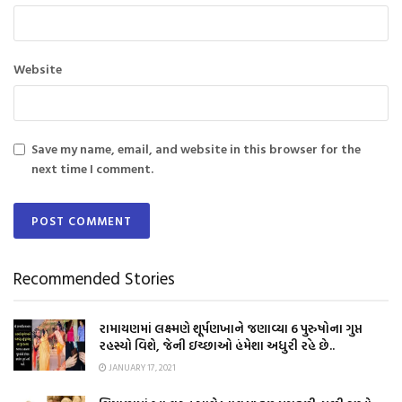
Website
Save my name, email, and website in this browser for the
next time I comment.
Recommended Stories
રામાયણમાં લક્ષ્મણે શૂર્પણખાને જણાવ્યા 6 પુરુષોના ગુપ્ત
રહસ્યો વિશે, જેની ઇચ્છાઓ હંમેશા અધુરી રહે છે..
JANUARY 17, 2021