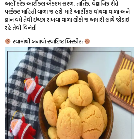
અહીં દરેક આર્ટીકલ એકદમ સરળ, તાર્તિક, વૈજ્ઞાનિક રીતે
પરફેક્ટ માહિતી વાળા જ હશે. માટે આર્ટીકલ વાંચવા વાળા અને
જ્ઞાન વધે તેવી ઈચ્છા રાખવા વાળા લોકો જ અમારી સાથે જોડાઈ
રહે તેવી વિનંતી
રવામાંથી બનાવો સ્વાદિષ્ટ બિસ્કીટ: