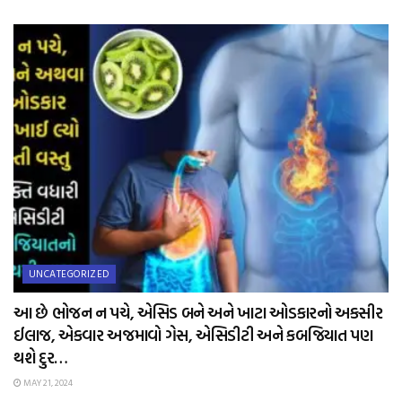
UNCATEGORIZED
આ છે ભોજન ન પચે, એસિડ બને અને ખાટા ઓડકારનો અકસીર
ઈલાજ, એકવાર અજમાવો ગેસ, એસિડીટી અને કબજિયાત પણ
થશે દુર…
MAY 21, 2024