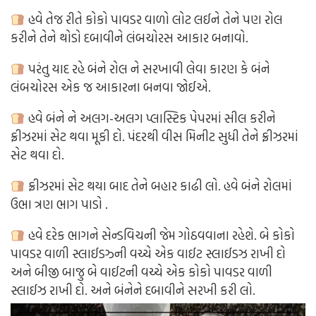
હવે તેજ રીતે કોકો પાવડર વાળો લોટ લઈને તેને પણ રોલ
કરીને તેને થોડો દબાવીને લંબચોરસ આકાર બનાવો.
પરંતુ યાદ રહે બંને રોલ ને સરખાવી લેવા કારણ કે બંને
લંબચોરસ એક જ આકારના બનવા જોઈએ.
હવે બંને ને અલગ-અલગ પ્લાસ્ટિક પેપરમાં સીલ કરીને
ફ્રીઝરમાં સેટ થવા મૂકી દો. પંદરથી વીસ મિનીટ સુધી તેને ફ્રીઝરમાં
સેટ થવા દો.
ફ્રીઝરમાં સેટ થયા બાદ તેને બહાર કાઢી લો. હવે બંને રોલમાં
ઉભા ત્રણ ભાગ પાડો .
હવે દરેક ભાગને સેન્ડવિચની જેમ ગોઠવવાના રહેશે. બે કોકો
પાવડર વાળી સ્લાઈડઝ્ની વચ્ચે એક વાઈટ સ્લાઈડઝ રાખી દો
અને બીજી બાજુ બે વાઈટની વચ્ચે એક કોકો પાવડર વાળી
સ્લાઈઝ રાખી દો. અને બંનેને દબાવીને સરખી કરી લો.