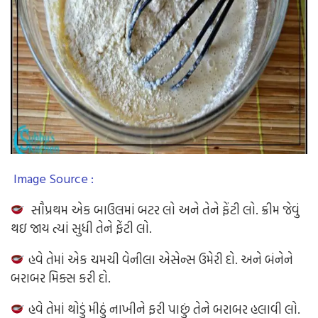
Image Source :
સૌપ્રથમ એક બાઉલમાં બટર લો અને તેને ફેંટી લો. ક્રીમ જેવું
થઇ જાય ત્યાં સુધી તેને ફેંટી લો.
હવે તેમાં એક ચમચી વેનીલા એસેન્સ ઉમેરી દો. અને બંનેને
બરાબર મિક્સ કરી દો.
હવે તેમાં થોડું મીઠું નાખીને ફરી પાછું તેને બરાબર હલાવી લો.