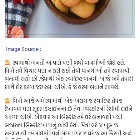
Image Source :
રવામાંથી બનતી આપણે ઘણી બધી વાનગીઓ જોઈ હશે.
મિત્રો તમે વિચાર પણ ન કરી શકો તેવી વાનગીઓ તમે રવામાંથી
બનાવી શકો છો .જેમાંથી એક સ્વાદિષ્ટ વાનગી આજે અમે તમારી
સાથે શેર કરવા જઇ રહ્યા છીએ. કે જે ઘરમાં બધાને ભાવશે.
મિત્રો આજે અમે રવામાંથી એક અલગ જ સ્વાદિષ્ટ તેમજ
દેખાવમાં પણ સૂંદર ડિઝાઈનના છે તેવા બિસ્કીટની રેસીપી લઈને
આવ્યા છીએ. એકવાર આ બિસ્કીટ તમે ઘરે બનાવશો પછી
બજારના બિસ્કીટ ખાવાનું છોડી દેશો. મિત્રો ઘરે જ ખૂબ જ
સરળતાથી તમે માઈક્રોવેવની મદદ વગર જ ઘરે જ આ ક્રિસ્પી અને