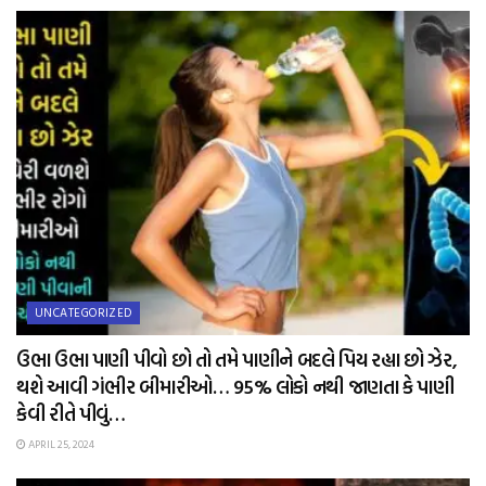
UNCATEGORIZED
ઉભા ઉભા પાણી પીવો છો તો તમે પાણીને બદલે પિય રહ્યા છો ઝેર,
થશે આવી ગંભીર બીમારીઓ… 95% લોકો નથી જાણતા કે પાણી
કેવી રીતે પીવું…
APRIL 25, 2024