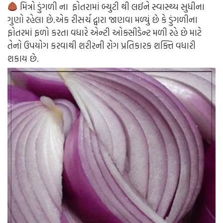
મિત્રો ડુંગળી ના ફોતરામાં બ્યુટી થી લઈને સ્વાસ્થ્ય સુધીના
ગુણો રહેલા છે.એક રીસર્ચ દ્વારા જાણવા મળ્યું છે કે ડુંગળીના
ફોતરમાં ફળો કરતા વધારે એન્ટી ઓક્સીડેન્ટ મળી રહે છે માટે
તેનો ઉપયોગ કરવાથી શરીરની રોગ પ્રતિકારક શક્તિ વધારી
શકાય છે.