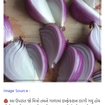
Image Source :
આ ઉપરાંત જો મિત્રો તમને ગાળામાં ઇન્ફેકશન લાગી ગયું હોય