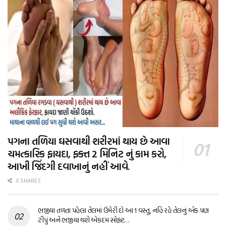
પગના તળિયા ઘસવાથી શરીરમાં થાય છે આવા
ચમત્કારિક ફાયદા, ફક્ત 2 મિનિટ નું કામ કરો,
આખી જિંદગી દવાખાનું નહીં આવે.
0 SHARES
ભજીયા તળતા પહેલા તેલમાં ઉમેરી દો આ 1 વસ્તુ, નહિ રહે તેલનું એક પણ
ટીપું અને ભજીયા થશે એકદમ સોફ્ટ…