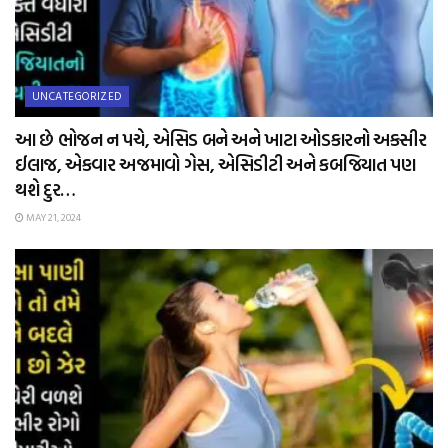
UNCATEGORIZED
આ છે ભોજન ન પચે, એસિડ બને અને ખાટા ઓડકારનો અકસીર
ઈલાજ, એકવાર અજમાવો ગેસ, એસિડીટી અને કબજિયાત પણ
થશે દુર…
MAY 21, 2024