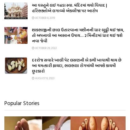
આ વસ્તુને લઈ ગઢડા સ્વા. મંદિરમાં થયો વિવાદ |
હરિભક્તોએ લગાવ્યો એકબીજા પર આરોપ
OCTOBER 8, 2019
શાકભાજીની છાલ ઉતારવાના મશીનની ધાર બુઠ્ઠી થઈ જાય,
તો અપનાવો આ આસાન ઉપાય… 2 મિનીટમાં ધાર થઈ જશે
નવા જેવી
OCTOBER 29, 2022
દરરોજ સવારે ખાલી પેટ લસણની બે કળી ખાવાથી થાય છે
આ ચમત્કારી ફાયદા, ભલભલા રોગમાંથી આપશે કાયમી
છુટકારો
AUGUST 8, 2023
Popular Stories