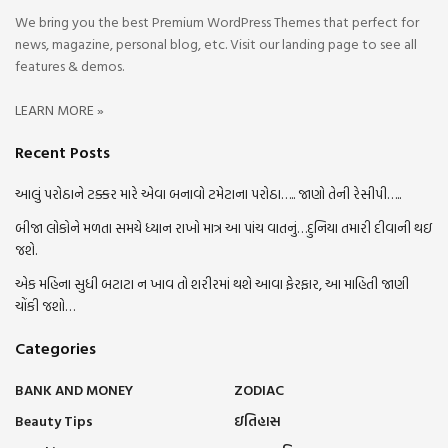
We bring you the best Premium WordPress Themes that perfect for
news, magazine, personal blog, etc. Visit our landing page to see all
features & demos.
LEARN MORE »
Recent Posts
આલું પરોઠાને ટક્કર મારે એવા બનાવો ટમેટાના પરોઠા….. જાણો તેની રેસીપી…..
બીજા લોકોને મળતા સમયે ધ્યાન રાખો માત્ર આ પાંચ વાતનું…દુનિયા તમારી દીવાની થઇ
જશે.
એક મહિના સુધી બટાટા ન ખાવ તો શરીરમાં થશે આવા ફેરફાર, આ માહિતી જાણી
ચોંકી જશો…
Categories
BANK AND MONEY
ZODIAC
Beauty Tips
ઇતિહાસ