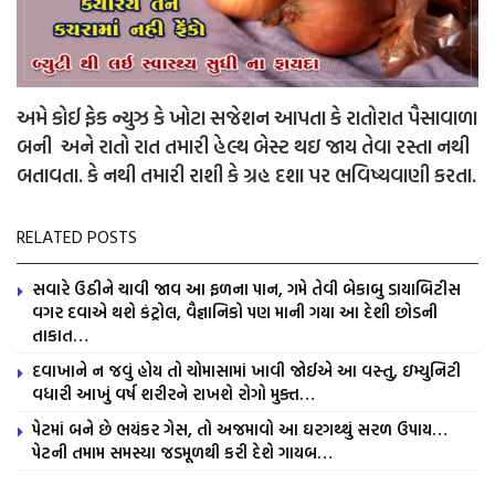
અમે કોઈ ફેક ન્યુઝ કે ખોટા સજેશન આપતા કે રાતોરાત પૈસાવાળા
બની અને રાતો રાત તમારી હેલ્થ બેસ્ટ થઇ જાય તેવા રસ્તા નથી
બતાવતા. કે નથી તમારી રાશી કે ગ્રહ દશા પર ભવિષ્યવાણી કરતા.
RELATED POSTS
સવારે ઉઠીને ચાવી જાવ આ ફળના પાન, ગમે તેવી બેકાબુ ડાયાબિટીસ
વગર દવાએ થશે કંટ્રોલ, વૈજ્ઞાનિકો પણ માની ગયા આ દેશી છોડની
તાકાત…
દવાખાને ન જવું હોય તો ચોમાસામાં ખાવી જોઈએ આ વસ્તુ, ઇમ્યુનિટી
વધારી આખું વર્ષ શરીરને રાખશે રોગો મુક્ત…
પેટમાં બને છે ભયંકર ગેસ, તો અજમાવો આ ઘરગથ્થું સરળ ઉપાય…
પેટની તમામ સમસ્યા જડમૂળથી કરી દેશે ગાયબ…