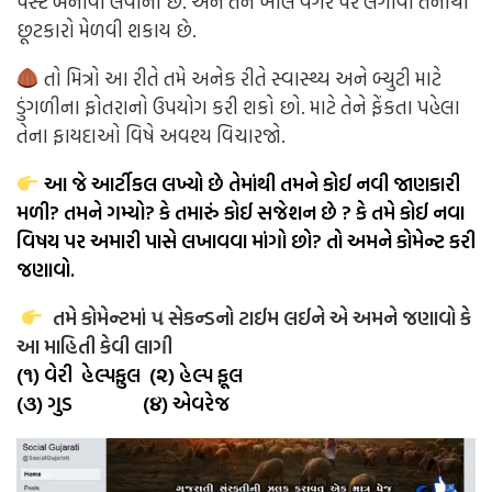
પેસ્ટ બનાવી લેવાની છે. અને તેને ખીલ વગેરે પર લગાવી તેનાથી
છૂટકારો મેળવી શકાય છે.
તો મિત્રો આ રીતે તમે અનેક રીતે સ્વાસ્થ્ય અને બ્યુટી માટે
ડુંગળીના ફોતરાનો ઉપયોગ કરી શકો છો. માટે તેને ફેંકતા પહેલા
તેના ફાયદાઓ વિષે અવશ્ય વિચારજો.
આ જે આર્ટીકલ લખ્યો છે તેમાંથી તમને કોઈ નવી જાણકારી
મળી? તમને ગમ્યો? કે તમારું કોઈ સજેશન છે ? કે તમે કોઈ નવા
વિષય પર અમારી પાસે લખાવવા માંગો છો? તો અમને કોમેન્ટ કરી
જણાવો.
તમે કોમેન્ટમાં ૫ સેકન્ડનો ટાઈમ લઈને એ અમને જણાવો કે
આ માહિતી કેવી લાગી
(૧) વેરી હેલ્પફુલ (૨) હેલ્પ ફૂલ
(૩) ગુડ (૪) એવરેજ