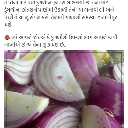
તો તેના માટે પણ ડુંગળીના ફોતરા લાભદાયી છે. તેના માટે
ડુંગળીના ફોતરાને પાણીમાં ઉકાળી તેની ચા બનાવી લો અને
પછી તે ચા નું સેવન કરો. તેનાથી ગાળાની સમસ્યા ઝડપથી દૂર
થશે.
હવે આપને જોઈએ કે ડુંગળીની ઉપરનો ભાગ આપને કાપી
નાખીએ છીએ તેના શું ફાયદા છે..