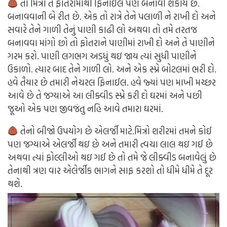
તો મિત્રો તે ફોતરામાંથી ફિનાઈલ પણ બનાવી શકાય છે.
બનાવવાની બે રીત છે. એક તો રાત્રે તેને પલાળી ને રાખી દો અને
સવારે તેને ગાળી તેનું પાણી કાઢી લો અથવા તો તમે તરતજ
બનાવવા માંગો છો તો ફોતરાને પાણીમાં રાખી દો અને તે પાણીને
ગરમ કરો. પાણી લગભગ અડધું થઇ જાય ત્યાં સુધી પાણીને
ઉકાળો. ત્યાર બાદ તેને ગાળી લો. અને એક સ્પ્રે બોટલમાં ભરી દો.
હવે તૈયાર છે તમારી નેચરલ ફિનાઈલ. હવે જ્યાં પણ માખી મચ્છર
આવે છે તે જગ્યાએ આ લીક્વીડ સ્પ્રે કરી દો ઘરમાં અને પછી
જૂઓ એક પણ જીવજંતુ નહિ આવે તમારા ઘરમાં.
તેનો બીજો ઉપયોગ છે એલર્જી માટે.મિત્રો શરીરમાં તમને કોઈ
પણ જગ્યાએ એલર્જી થઇ છે અને તમારી ત્વચા લાલ થઇ ગઈ છે
અથવા ત્યાં ફોલ્લીઓ થઇ ગઈ છે તો તમે જે લીક્વીડ બનાવેલું છે
તેનાથી ત્રણ વાર એલેર્જીક ભાગને સાફ કરશો તો ધીમે ધીમે તે દૂર
થશે.