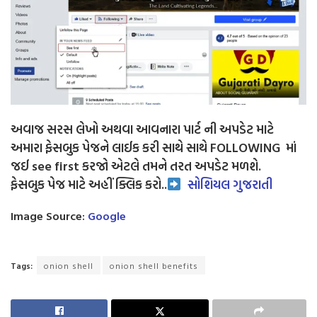
અવાજ સરસ લેખો અથવા આવનારા પાર્ટ ની અપડેટ માટે
અમારા ફેસબુક પેજને લાઈક કરી સાથે સાથે FOLLOWING માં
જઈ see first કરજો એટલે તમને તરત અપડેટ મળશે.
ફેસબુક પેજ માટે અહીં ક્લિક કરો..
સોશિયલ ગુજરાતી
Image Source:
Google
Tags:
onion shell
onion shell benefits