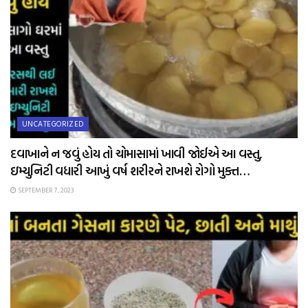
UNCATEGORIZED
દવાખાને ન જવું હોય તો ચોમાસામાં ખાવી જોઈએ આ વસ્તુ,
ઇમ્યુનિટી વધારી આખું વર્ષ શરીરને રાખશે રોગો મુક્ત…
SEPTEMBER 7, 2023