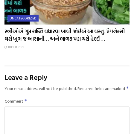
UNCATEGORIZED
સ્ત્રીઓએ ગુપ્ત શક્તિ વધારવા ખાવી જોઈએ આ વસ્તુ, પ્રેગનેન્સી
થશે ખુબ જ આસાની… અને બાળક પણ થશે હેલ્દી…
JULY 11, 2023
Leave a Reply
Your email address will not be published.
Required fields are marked
*
Comment
*