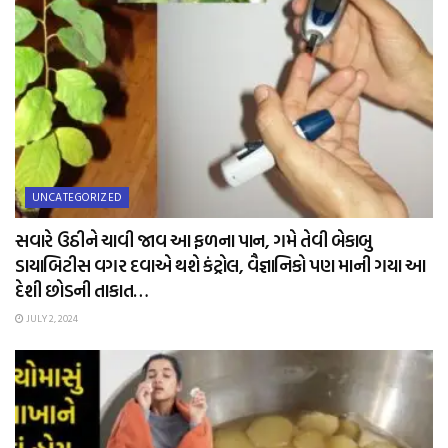
UNCATEGORIZED
સવારે ઉઠીને ચાવી જાવ આ ફળના પાન, ગમે તેવી બેકાબુ
ડાયાબિટીસ વગર દવાએ થશે કંટ્રોલ, વૈજ્ઞાનિકો પણ માની ગયા આ
દેશી છોડની તાકાત…
JULY 2, 2024