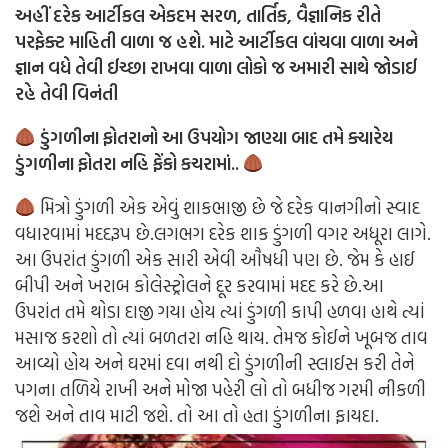
અહીં દરેક આર્ટીકલ એકદમ સરળ, તાર્તિક, વૈજ્ઞાનિક રીતે
પરફેક્ટ માહિતી વાળા જ હશે. માટે આર્ટીકલ વાંચવા વાળા અને
જ્ઞાન વધે તેવી ઈચ્છા રાખવા વાળા લોકો જ અમારી સાથે જોડાઈ
રહે તેવી વિનંતી
ડુંગળીના ફોતરાનો આ ઉપયોગ જાણ્યા બાદ તમે ક્યારેય
ડુંગળીના ફોતરા નહિ ફેંકો કચરામાં..
મિત્રો ડુંગળી એક એવું શાકભાજી છે જે દરેક વાનગીનો સ્વાદ
વધારવામાં મદદરૂપ છે.લગભગ દરેક શાક ડુંગળી વગર અધૂરા લાગે.
આ ઉપરાંત ડુંગળી એક સારી એવી ઔષધી પણ છે. જેમ કે હાઈ
બીપી અને ખરાબ કોલેસ્ટ્રોલને દૂર કરવામાં મદદ કરે છે.આ
ઉપરાંત તમે થોડા દાજી ગયા હોય ત્યાં ડુંગળી કાપી હળવા હાથે ત્યાં
મસાજ કરશો તો ત્યાં બળતરા નહિ થાય. તેમજ કોઈને ખૂબજ તાવ
આવ્યો હોય અને ઘરમાં દવા નથી દો ડુંગળીની સ્લાઈસ કરી તેને
પગના તળિયે રાખી અને મોજા પહેરી લો તો બધીજ ગરમી નીકળી
જશે અને તાવ માટી જશે. તો આ તો હતા ડુંગળીના ફાયદા.