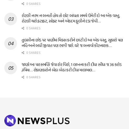
0 SHARES
રોટલી નરમ ન બનતી હોય તો લોટ બાંધતા સમયે ઉમેરી દો આ એક વસ્તુ,
રોટલી થશે ફટાફટ, સોફ્ટ અને એકદમ ફૂલીને દડા જેવી…
0 SHARES
તુલસીના છોડ પર પાણીમાં મિક્સ કરીને છાંટી દો આ એક વસ્તુ, સુકાશે પણ
નહિ અને બધી જીવાત પણ ભાગી જશે. ઘરે જ બનાવો કીટનાશક…
0 SHARES
જાણો આ પારસમણિ જેવા શેર વિશે, 1 લાખના કરી દીધા સીધા જ 36 કરોડ
રૂપિયા… રોકાણકારોને બેઠા બેઠા કરી દીધા માલામાલ…
0 SHARES