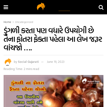
Home
Uncategorized
ડુંગળી કરતા પણ વધારે ઉપયોગી છે
તેના ફોતરા ફેકતા પહેલા આ લેખ જરૂર
વાંચજો ….
by
Social Gujarati
June 19, 2023
Reading Time: 2 mins read