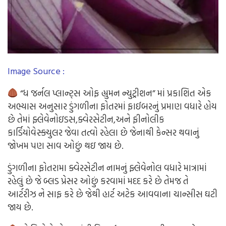
Image Source :
“ધ જર્નલ પ્લાન્ટ્સ ઓફ હ્યુમન ન્યુટ્રીશન” માં પ્રકાશિત એક
અભ્યાસ અનુસાર ડુંગળીના ફોતરમાં ફાઈબરનું પ્રમાણ વધારે હોય
છે તેમાં ફ્લેવેનોઇડસ,ક્વેરસેટીન,અને ફીનોલીક
કાર્ડિયોવેસ્ક્યુલર જેવા તત્વો રહેલા છે જેનાથી કેન્સર થવાનું
જોખમ પણ સાવ ઓછું થઇ જાય છે.
ડુંગળીના ફોતરામા ક્વેરસેટીન નામનું ફ્લેવેનોલ વધારે માત્રામાં
રહેલું છે જે બ્લડ પ્રેસર ઓછું કરવામાં મદદ કરે છે તેમજ તે
આર્ટરીઝ ને સાફ કરે છે જેથી હાર્ટ અટેક આવવાના ચાન્સીસ ઘટી
જાય છે.