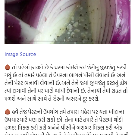
Image Source :
તો પહેલો ફાયદો છે કે ઘરમાં કોઈને કઈ જેરીલું જીવજંતુ કરડી
ગયું છે તો તમારે પહેલા તે ઉપરના ભાગને પીસી લેવાનો છે અને
તેની પેસ્ટ બનાવી લેવાની છે.અને તેને જ્યાં જીવજંતુ કરડ્યું હોય
ત્યાં લગાવી તેની પર પાટો બાંધી દેવાનો છે. તેનાથી તેમાં રાહત તો
મળશે અને સાથે સાથે તે ઝેરની અસરને દૂર કરશે.
હવે તેજ પેસ્ટનો ઉપયોગ તમે તમારા ચહેરા પર થતા ખીલના
ઉપચાર માટે પણ કરી શકો છો. તેના માટે તમારે તે પેસ્ટમાં થોડી
હળદર મિક્સ કરી ફરી બંનેને પીસીને બરાબર મિક્સ કરી એક