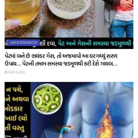
UNCATEGORIZED
પેટમાં બને છે ભયંકર ગેસ, તો અજમાવો આ ઘરગથ્થું સરળ
ઉપાય… પેટની તમામ સમસ્યા જડમૂળથી કરી દેશે ગાયબ…
JULY 13, 2023