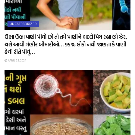
UNCATEGORIZED
ઉભા ઉભા પાણી પીવો છો તો તમે પાણીને બદલે પિય રહ્યા છો ઝેર,
થશે આવી ગંભીર બીમારીઓ… 95% લોકો નથી જાણતા કે પાણી
કેવી રીતે પીવું…
APRIL 25, 2024