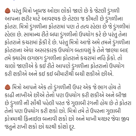
પરંતુ મિત્રો ખૂબજ ઓછા લોકો જાણે છે કે જેટલી ડુંગળી
આપના શરીર માટે આવશ્યક છે તેટલા જ કીમતી છે ડુંગળીના
ફોતરા. મિત્રો ડુંગળીના ફોતરામાં પણ તે તત્વ રહેલા છે જે ડુંગળીમાં
રહેલા છે. સામાન્ય રીતે બધા ડુંગળીનો ઉપયોગ કરે છે પરંતુ તેના
ફોતરાને કચરામાં ફેંકી દે છે. પરંતુ મિત્રો આજે અમે તમને ડુંગળીના
ફોતરાના એવા અસરકારક ઉપયોગ બતાવશું કે તેને જાણ્યા બાદ
તમે ક્યારેય લગભગ ડુંગળીના ફોતરાને કચરામાં નહિ ફેંકો. તો
ચાલો જાણીએ કે કઈ રીતે આપણે ડુંગળીના ફોતરાનો ઉપયોગ
કરી શકીએ અને કઈ કઈ બીમારીથી બચી શકીએ છીએ.
મિત્રો આપને એક તો ડુંગળીની ઉપર એક જે ભાગ હોય તે
કાઢી નાખીએ છીએ તેનો પણ ઉપયોગ કરી શકીએ અને બીજા
છે ડુંગળી ની સૌથી પહેલી પરત જે ગુલાબી રંગની હોય છે તે ફોતરા
તેનો પણ ઉપયોગ કરી શકો છો. મિત્રો તમે તે ઉપરના ગુલાબી
ફોત્રમાથી ફિનાઈલ બનાવી શકો છો અને માખી મચ્છર જેવા જીવ
જંતુને રાખી શકો છો ઘરથી કોશો દૂર.