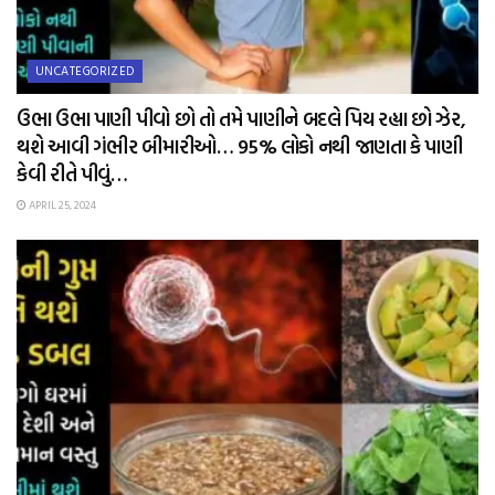
UNCATEGORIZED
ઉભા ઉભા પાણી પીવો છો તો તમે પાણીને બદલે પિય રહ્યા છો ઝેર,
થશે આવી ગંભીર બીમારીઓ… 95% લોકો નથી જાણતા કે પાણી
કેવી રીતે પીવું…
APRIL 25, 2024