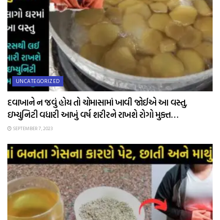
UNCATEGORIZED
દવાખાને ન જવું હોય તો ચોમાસામાં ખાવી જોઈએ આ વસ્તુ,
ઇમ્યુનિટી વધારી આખું વર્ષ શરીરને રાખશે રોગો મુક્ત…
SEPTEMBER 7, 2023