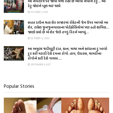
આ નવરાત્રિ પર જોવા મળી રહ્યા છે આવા નવીન ટેટુ… આ
ટેટુ જોઇને ખુશ થઇ જશો
OCTOBER 3, 2019
સતત ડાઉન થતા શેર બજારમાં રોકેટની જેમ ઉપર આવ્યો આ
શેર, રાકેશ જુનજુનવાલાના પોર્ટફોલિયોમાં પણ હતો શામિલ…
જાણો કયો છે એ શેર જેણે તગડું રિટર્ન આપ્યું…
OCTOBER 12, 2022
આ અમુલ્ય જડીબુટ્ટી દાંત, કાન, માથા અને સાંધાના દુઃખાવો
દુર કરી મટાડી દેશે દમના રોગો. તાવ, ઉધરસ, ચામડીના
રોગોને કરી દેશે ગાયબ….
SEPTEMBER 9, 2021
Popular Stories