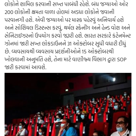
લોકોને શામિલ કરવાની સખ્ત પાબંધી રહેશે. બંધ જગ્યાઓ ઓર
200 લોકોની ક્ષમતા વાળા હોલમાં અડધા લોકોને જવાની
પરવાનગી હશે. એવી જગ્યાઓ પર માસ્ક પહેરવું અનિવાર્ય હશે
અને સોશિયલ ડિસ્ટન્સ કરવું, થર્મલ સ્કેનીંગ અને હેન્ડ વોશ અને
સેનિટાઈઝરનો ઉપયોગ કરવો જરૂરી હશે. ભારત સરકારે કંટેનમેન્ટ
ઝોનમાં જારી સખ્ત લોકડાઉનને 31 ઓક્ટોબર સુધી વધારી દીધું
છે. વ્યવસાયથી વ્યવસાય પ્રદર્શનીઓને 15 ઓક્ટોબરથી
ખોલવાની અનુમતિ હશે, તેના માટે વાણીજ્ય વિભાગ દ્વારા SOP
જારી કરવામાં આવશે.