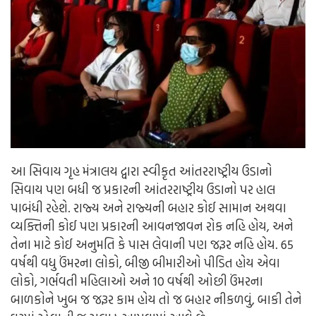
આ સિવાય ગૃહ મંત્રાલય દ્વારા સ્વીકૃત આંતરરાષ્ટ્રીય ઉડાનો
સિવાય પણ બધી જ પ્રકારની આંતરરાષ્ટ્રીય ઉડાનો પર હાલ
પાબંધી રહેશે. રાજ્ય અને રાજ્યની બહાર કોઈ સામાન અથવા
વ્યક્તિની કોઈ પણ પ્રકારની આવનજાવન રોક નહિ હોય, અને
તેના માટે કોઈ અનુમતિ કે પાસ લેવાની પણ જરૂર નહિ હોય. 65
વર્ષથી વધુ ઉંમરના લોકો, બીજી બીમારીઓ પીડિત હોય એવા
લોકો, ગર્ભવતી મહિલાઓ અને 10 વર્ષથી ઓછી ઉંમરના
બાળકોને ખુબ જ જરૂર કામ હોય તો જ બહાર નીકળવું, બાકી તેને