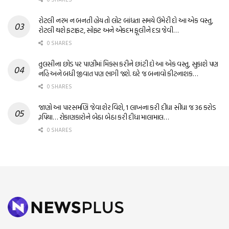
રોટલી નરમ ન બનતી હોય તો લોટ બાંધતા સમયે ઉમેરી દો આ એક વસ્તુ,
રોટલી થશે ફટાફટ, સોફ્ટ અને એકદમ ફૂલીને દડા જેવી…
0 SHARES
તુલસીના છોડ પર પાણીમાં મિક્સ કરીને છાંટી દો આ એક વસ્તુ, સુકાશે પણ
નહિ અને બધી જીવાત પણ ભાગી જશે. ઘરે જ બનાવો કીટનાશક…
0 SHARES
જાણો આ પારસમણિ જેવા શેર વિશે, 1 લાખના કરી દીધા સીધા જ 36 કરોડ
રૂપિયા… રોકાણકારોને બેઠા બેઠા કરી દીધા માલામાલ…
0 SHARES