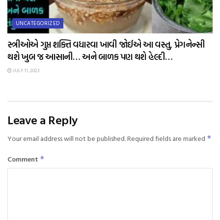
UNCATEGORIZED
સ્ત્રીઓએ ગુપ્ત શક્તિ વધારવા ખાવી જોઈએ આ વસ્તુ, પ્રેગનેન્સી
થશે ખુબ જ આસાની… અને બાળક પણ થશે હેલ્દી…
JULY 11, 2023
Leave a Reply
Your email address will not be published.
Required fields are marked
*
Comment
*