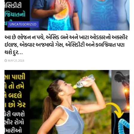
UNCATEGORIZED
આ છે ભોજન ન પચે, એસિડ બને અને ખાટા ઓડકારનો અકસીર
ઈલાજ, એકવાર અજમાવો ગેસ, એસિડીટી અને કબજિયાત પણ
થશે દુર…
MAY 21, 2024