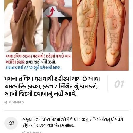
પગના તળિયા ઘસવાથી શરીરમાં થાય છે આવા
ચમત્કારિક ફાયદા, ફક્ત 2 મિનિટ નું કામ કરો,
આખી જિંદગી દવાખાનું નહીં આવે.
0 SHARES
ભજીયા તળતા પહેલા તેલમાં ઉમેરી દો આ 1 વસ્તુ, નહિ રહે તેલનું એક પણ
ટીપું અને ભજીયા થશે એકદમ સોફ્ટ…
0 SHARES