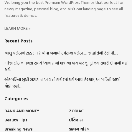
We bring you the best Premium WordPress Themes that perfect for
news, magazine, personal blog, etc. Visit our landing page to see all
features & demos.
LEARN MORE »
Recent Posts
આલું પરોઠાને ટક્કર મારે એવા બનાવો ટમેટાના પરોઠા….. જાણો તેની રેસીપી…..
બીજા લોકોને મળતા સમયે ધ્યાન રાખો માત્ર આ પાંચ વાતનું…દુનિયા તમારી દીવાની થઇ
જશે.
એક મહિના સુધી બટાટા ન ખાવ તો શરીરમાં થશે આવા ફેરફાર, આ માહિતી જાણી
ચોંકી જશો…
Categories
BANK AND MONEY
ZODIAC
Beauty Tips
ઇતિહાસ
Breaking News
જીવન ચરિત્ર