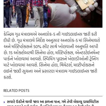
કેન્દ્રિય ગૃહ મંત્રાલયએ અનલોક-5 ની ગાઈડલાઈન્સ જારી કરી
દીધી છે. ગૃહ મંત્રાલયે નિર્દેશ અનુસાર અનલોક-5 માં સિનેમાઘરો
અને મલ્ટિપ્લેક્સને 50% સીટ સાથે ખોલવાની અનુમતિ આપી
છે. 15 ઓક્ટોબરથી સિનેમા હોલ, મલ્ટિપ્લેક્સ, એન્ટરટેઈનમેન્ટ
પાર્કને ખોલવામાં આવશે. સ્વિમિંગ પુલ્સને ખેલાડીઓની ટ્રેનિંગ
માટે ખોલવામાં આવશે. સિનેમા હોલ, થિયેટર્સ, મલ્ટીપ્લેક્સને
લઈને જલ્દી સુચના અને પ્રસારણ મંત્રાલય ગાઈડલાઈન્સ જારી
કરશે.
RELATED POSTS
સવારે ઉઠીને ચાવી જાવ આ ફળના પાન, ગમે તેવી બેકાબુ ડાયાબિટીસ