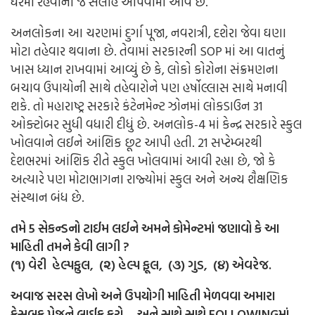
ઘરમાં રહેવાની જ સલાહ આપવામાં આવે છે.
અનલોકના આ ચરણમાં દુર્ગા પૂજા, નવરાત્રી, દશેરા જેવા ઘણા
મોટા તહેવાર થવાના છે. તેવામાં સરકારની SOP માં આ વાતનું
ખાસ ધ્યાન રાખવામાં આવ્યું છે કે, લોકો કોરોના સંક્રમણના
બચાવ ઉપાયોની સાથે તહેવારોને પણ હર્ષોલ્લાસ સાથે મનાવી
શકે. તો મહારાષ્ટ્ર સરકારે કંટેનમેન્ટ ઝોનમાં લોકડાઉન 31
ઓક્ટોબર સુધી વધારી દીધું છે. અનલોક-4 માં કેન્દ્ર સરકારે સ્કુલ
ખોલવાને લઈને આંશિક છૂટ આપી હતી. 21 સપ્ટેમ્બરથી
દેશભરમાં આંશિક રીતે સ્કુલ ખોલવામાં આવી રહ્યા છે, જો કે
અત્યારે પણ મોટાભાગના રાજ્યોમાં સ્કુલ અને અન્ય શૈક્ષણિક
સંસ્થાન બંધ છે.
તમે 5 સેકન્ડનો ટાઈમ લઈને અમને કોમેન્ટમાં જણાવો કે આ
માહિતી તમને કેવી લાગી ?
(૧) વેરી હેલ્પફુલ, (૨) હેલ્પ ફૂલ, (૩) ગુડ, (૪) એવરેજ.
અવાજ સરસ લેખો અને ઉપયોગી માહિતી મેળવવા અમારા
ફેસબુક પેજને લાઈક કરો… અને સાથે સાથે FOLLOWINGમાં