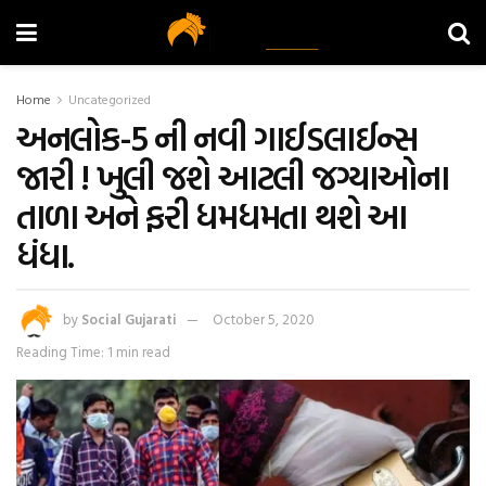
Home
Uncategorized
અનલોક-5 ની નવી ગાઈડલાઈન્સ
જારી ! ખુલી જશે આટલી જગ્યાઓના
તાળા અને ફરી ધમધમતા થશે આ
ધંધા.
by
Social Gujarati
October 5, 2020
Reading Time: 1 min read