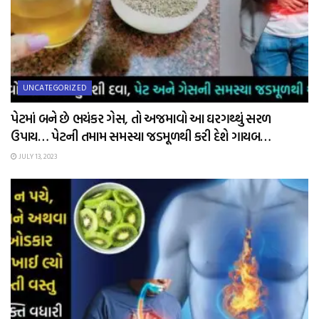
UNCATEGORIZED
પેટમાં બને છે ભયંકર ગેસ, તો અજમાવો આ ઘરગથ્થું સરળ
ઉપાય… પેટની તમામ સમસ્યા જડમૂળથી કરી દેશે ગાયબ…
JULY 13, 2023