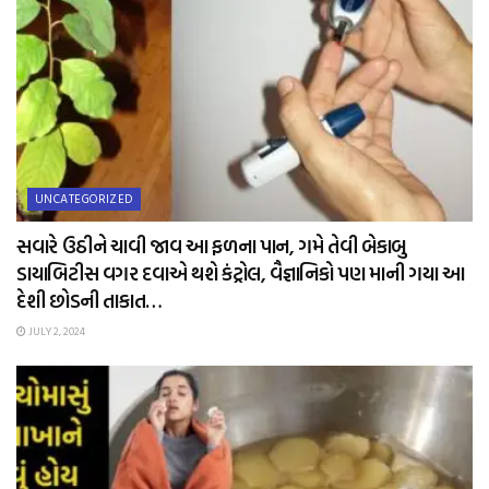
UNCATEGORIZED
સવારે ઉઠીને ચાવી જાવ આ ફળના પાન, ગમે તેવી બેકાબુ
ડાયાબિટીસ વગર દવાએ થશે કંટ્રોલ, વૈજ્ઞાનિકો પણ માની ગયા આ
દેશી છોડની તાકાત…
JULY 2, 2024