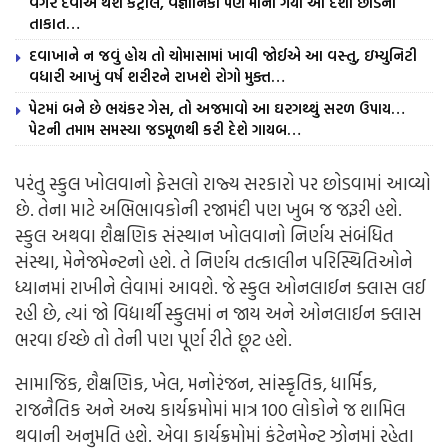
વગર દવાએ થશે કંટ્રોલ, વૈજ્ઞાનિકો પણ માની ગયા આ દેશી છોડની
તાકાત…
દવાખાને ન જવું હોય તો ચોમાસામાં ખાવી જોઈએ આ વસ્તુ, ઇમ્યુનિટી
વધારી આખું વર્ષ શરીરને રાખશે રોગો મુક્ત…
પેટમાં બને છે ભયંકર ગેસ, તો અજમાવો આ ઘરગથ્થું સરળ ઉપાય…
પેટની તમામ સમસ્યા જડમૂળથી કરી દેશે ગાયબ…
પરંતુ સ્કુલ ખોલવાનો ફેસલો રાજ્ય સરકારો પર છોડવામાં આવ્યો
છે. તેના માટે અભિભાવકોની રજામંદી પણ ખુબ જ જરૂરી હશે.
સ્કુલ અથવા શૈક્ષણિક સંસ્થાન ખોલવાનો નિર્ણય સંબંધિત
સંસ્થા, મેનેજમેન્ટનો હશે. તે નિર્ણય તત્કાલીન પરિસ્થિતિઓને
ધ્યાનમાં રાખીને લેવામાં આવશે. જે સ્કુલ ઓનલાઈન ક્લાસ લઈ
રહી છે, ત્યાં જો વિદ્યાર્થી સ્કુલમાં ન જાય અને ઓનલાઈન ક્લાસ
ભરવા ઈચ્છે તો તેની પણ પૂર્ણ રીતે છૂટ હશે.
સામાજિક, શૈક્ષણિક, ખેલ, મનોરંજન, સાંસ્કૃતિક, ધાર્મિક,
રાજનૈતિક અને અન્ય કાર્યક્રમોમાં માત્ર 100 લોકોને જ શામિલ
થવાની અનુમતિ હશે. એવા કાર્યક્રમોમાં કંટેનમેન્ટ ઝોનમાં રહેતા