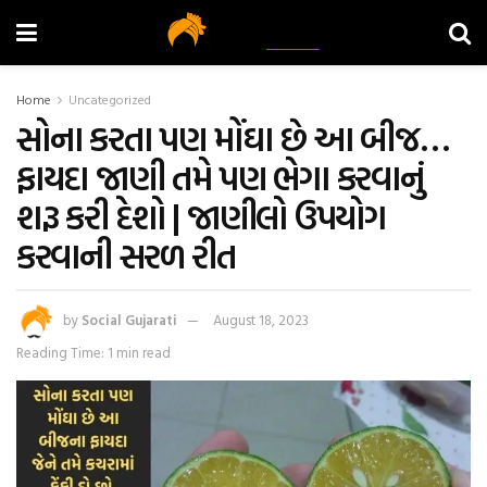
Home
Uncategorized
સોના કરતા પણ મોંઘા છે આ બીજ…
ફાયદા જાણી તમે પણ ભેગા કરવાનું
શરૂ કરી દેશો | જાણીલો ઉપયોગ
કરવાની સરળ રીત
by
Social Gujarati
August 18, 2023
Reading Time: 1 min read