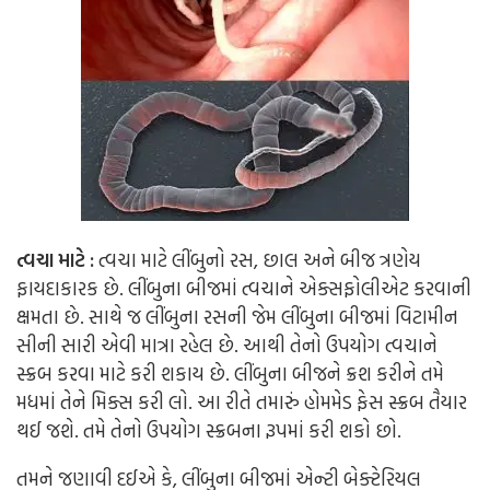
ત્વચા માટે :
ત્વચા માટે લીંબુનો રસ, છાલ અને બીજ ત્રણેય
ફાયદાકારક છે. લીંબુના બીજમાં ત્વચાને એક્સફોલીએટ કરવાની
ક્ષમતા છે. સાથે જ લીંબુના રસની જેમ લીંબુના બીજમાં વિટામીન
સીની સારી એવી માત્રા રહેલ છે. આથી તેનો ઉપયોગ ત્વચાને
સ્ક્રબ કરવા માટે કરી શકાય છે. લીંબુના બીજને ક્રશ કરીને તમે
મધમાં તેને મિક્સ કરી લો. આ રીતે તમારું હોમમેડ ફેસ સ્ક્રબ તૈયાર
થઈ જશે. તમે તેનો ઉપયોગ સ્ક્રબના રૂપમાં કરી શકો છો.
તમને જણાવી દઈએ કે, લીંબુના બીજમાં એન્ટી બેક્ટેરિયલ