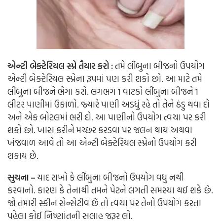
એન્ટી બેક્ટેરિયલ સ્પ્રે તૈયાર કરો :
તમે લીંબુના બીજનો ઉપયોગ
એન્ટી બેક્ટેરિયલ સ્પ્રેના રૂપમાં પણ કરી શકો છો. આ માટે તમે
લીંબુના બીજને ભેગા કરો. લગભગ 1 વાટકો લીંબુના બીજને 1
લીટર પાણીમાં ઉકાળો. જ્યારે પાણી અડધું રહે તો તેને ઠંડુ થવા દો
અને એક બોટલમાં ભરી દો. આ પાણીનો ઉપયોગ ત્વચા પર કરી
શકો છો. ખાસ કરીને મચ્છર કરડવા પર જલન થાય અથવા
ખંજવાળ આવે તો આ એન્ટી બેક્ટેરિયલ સ્પ્રેનો ઉપયોગ કરી
શકાય છે.
સુચના –
યાદ રાખો કે લીંબુના બીજનો ઉપયોગ વધુ નથી
કરવાનો. કારણ કે તેનાથી તમને પેટને લગતી સમસ્યા થઈ શકે છે.
જો તમારી સ્કીન સેન્સેટીવ છે તો ત્વચા પર તેનો ઉપયોગ કરતા
પહેલા કોઈ નિષ્ણાંતની સલાહ જરૂર લો.