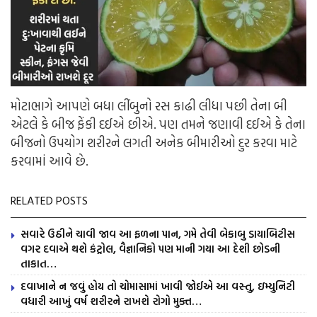
મોટાભાગે આપણે બધા લીંબુનો રસ કાઢી લીધા પછી તેના બી
એટલે કે બીજ ફેંકી દઈએ છીએ. પણ તમને જણાવી દઈએ કે તેના
બીજનો ઉપયોગ શરીરને લગતી અનેક બીમારીઓ દુર કરવા માટે
કરવામાં આવે છે.
RELATED POSTS
સવારે ઉઠીને ચાવી જાવ આ ફળના પાન, ગમે તેવી બેકાબુ ડાયાબિટીસ
વગર દવાએ થશે કંટ્રોલ, વૈજ્ઞાનિકો પણ માની ગયા આ દેશી છોડની
તાકાત…
દવાખાને ન જવું હોય તો ચોમાસામાં ખાવી જોઈએ આ વસ્તુ, ઇમ્યુનિટી
વધારી આખું વર્ષ શરીરને રાખશે રોગો મુક્ત…