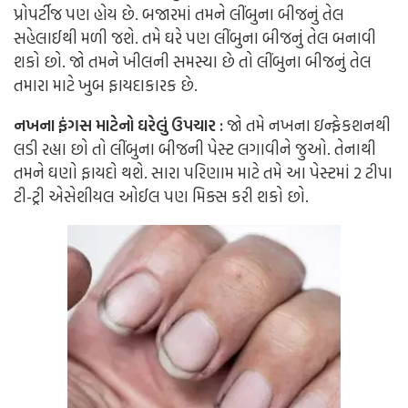
પ્રોપર્ટીજ પણ હોય છે. બજારમાં તમને લીંબુના બીજનું તેલ
સહેલાઈથી મળી જશે. તમે ઘરે પણ લીંબુના બીજનું તેલ બનાવી
શકો છો. જો તમને ખીલની સમસ્યા છે તો લીંબુના બીજનું તેલ
તમારા માટે ખુબ ફાયદાકારક છે.
નખના ફંગસ માટેનો ઘરેલું ઉપચાર :
જો તમે નખના ઇન્ફેકશનથી
લડી રહ્યા છો તો લીંબુના બીજની પેસ્ટ લગાવીને જુઓ. તેનાથી
તમને ઘણો ફાયદો થશે. સારા પરિણામ માટે તમે આ પેસ્ટમાં 2 ટીપા
ટી-ટ્રી એસેશીયલ ઓઈલ પણ મિક્સ કરી શકો છો.