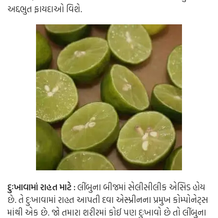
અદ્દભુત ફાયદાઓ વિશે.
દુઃખાવામાં રાહત માટે :
લીંબુના બીજમાં સેલીસીલીક એસિડ હોય
છે. તે દુઃખાવામાં રાહત આપતી દવા એસ્પ્રીનના પ્રમુખ કોમ્પોનેટ્સ
માંથી એક છે. જો તમારા શરીરમાં કોઈ પણ દુઃખાવો છે તો લીંબુના