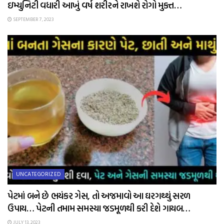
ઇમ્યુનિટી વધારી આખું વર્ષ શરીરને રાખશે રોગો મુક્ત…
SEPTEMBER 7, 2023
UNCATEGORIZED
પેટમાં બને છે ભયંકર ગેસ, તો અજમાવો આ ઘરગથ્થું સરળ
ઉપાય… પેટની તમામ સમસ્યા જડમૂળથી કરી દેશે ગાયબ…
JULY 13, 2023