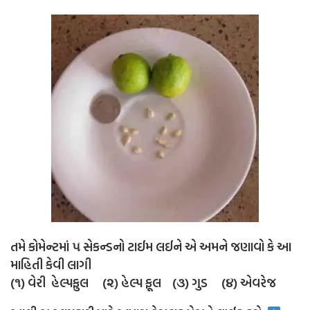
તમે કોમેન્ટમાં ૫ સેકન્ડનો ટાઈમ લઈને એ અમને જણાવો કે આ
માહિતી કેવી લાગી
(૧) વેરી હેલ્પફુલ (૨) હેલ્પ ફૂલ (૩) ગુડ (૪) એવરેજ