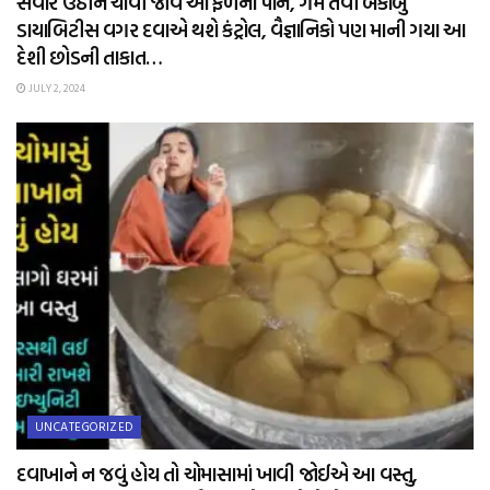
સવારે ઉઠીને ચાવી જાવ આ ફળના પાન, ગમે તેવી બેકાબુ
ડાયાબિટીસ વગર દવાએ થશે કંટ્રોલ, વૈજ્ઞાનિકો પણ માની ગયા આ
દેશી છોડની તાકાત…
JULY 2, 2024
UNCATEGORIZED
દવાખાને ન જવું હોય તો ચોમાસામાં ખાવી જોઈએ આ વસ્તુ,