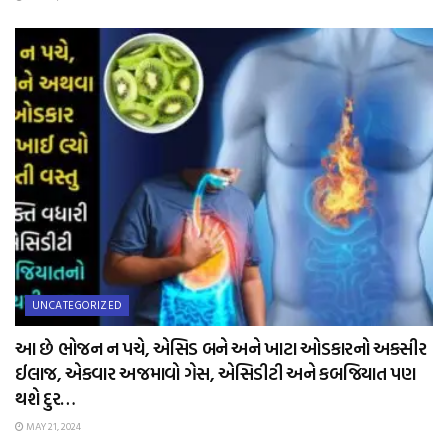
UNCATEGORIZED
આ છે ભોજન ન પચે, એસિડ બને અને ખાટા ઓડકારનો અકસીર
ઈલાજ, એકવાર અજમાવો ગેસ, એસિડીટી અને કબજિયાત પણ
થશે દુર…
MAY 21, 2024