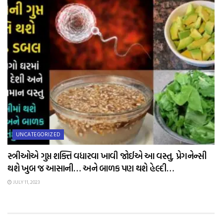
UNCATEGORIZED
સ્ત્રીઓએ ગુપ્ત શક્તિ વધારવા ખાવી જોઈએ આ વસ્તુ, પ્રેગનેન્સી
થશે ખુબ જ આસાની… અને બાળક પણ થશે હેલ્દી…
JULY 11, 2023