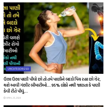
UNCATEGORIZED
ઉભા ઉભા પાણી પીવો છો તો તમે પાણીને બદલે પિય રહ્યા છો ઝેર,
થશે આવી ગંભીર બીમારીઓ… 95% લોકો નથી જાણતા કે પાણી
કેવી રીતે પીવું…
APRIL 25, 2024