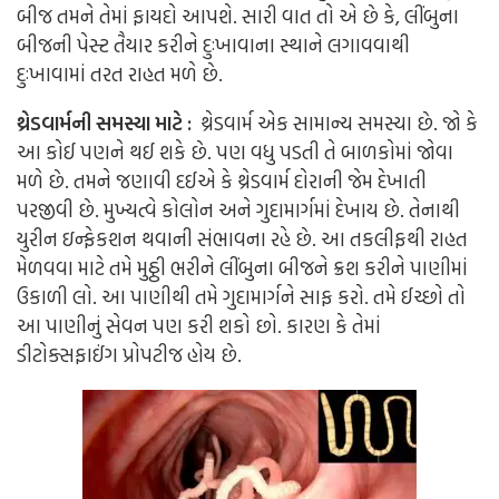
બીજ તમને તેમાં ફાયદો આપશે. સારી વાત તો એ છે કે, લીંબુના
બીજની પેસ્ટ તૈયાર કરીને દુઃખાવાના સ્થાને લગાવવાથી
દુઃખાવામાં તરત રાહત મળે છે.
થ્રેડવાર્મની સમસ્યા માટે :
થ્રેડવાર્મ એક સામાન્ય સમસ્યા છે. જો કે
આ કોઈ પણને થઈ શકે છે. પણ વધુ પડતી તે બાળકોમાં જોવા
મળે છે. તમને જણાવી દઈએ કે થ્રેડવાર્મ દોરાની જેમ દેખાતી
પરજીવી છે. મુખ્યત્વે કોલોન અને ગુદામાર્ગમાં દેખાય છે. તેનાથી
યુરીન ઇન્ફેકશન થવાની સંભાવના રહે છે. આ તકલીફથી રાહત
મેળવવા માટે તમે મુઠ્ઠી ભરીને લીંબુના બીજને ક્રશ કરીને પાણીમાં
ઉકાળી લો. આ પાણીથી તમે ગુદામાર્ગને સાફ કરો. તમે ઈચ્છો તો
આ પાણીનું સેવન પણ કરી શકો છો. કારણ કે તેમાં
ડીટોક્સફાઈંગ પ્રોપટીજ હોય છે.