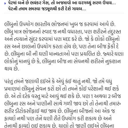
પેટમાં બને છે ભયંકર ગેસ, તો અજમાવો આ ઘરગથ્થું સરળ ઉપાય…
પેટની તમામ સમસ્યા જડમૂળથી કરી દેશે ગાયબ…
લીંબુનો ઉપયોગ ભારતીય ભોજનમાં ખુબ જ કરવામાં આવે છે.
લીંબુ માત્ર ભોજનનો સ્વાદ જ નથી વધારતા, પણ શરીરને તંદુરસ્ત
અને ત્વચાને સુંદર કરવામાં પણ મદદ કરે છે. જો કે લોકો લીંબુનો
રસ અને છાલનો ઉપયોગ કરતા હોય છે, પણ તેના બીજ ફેંકી દે
છે. લીંબુના બી ની ઘણી માન્યતાઓ પણ પ્રચલિત છે. જ્યારે ઘણા
લોકોનું માનવું છે કે, લીંબુના બીજ ના સેવનથી શરીરને નુકશાન
થાય છે.
પરંતુ તમને જણાવી દઈએ કે એવું કંઈ થાતું નથી. જો તમે વધુ
પ્રમાણમાં લીંબુનું સેવન કરો છો તો તમને કોઈ પરેશાની થઈ શકે
છે. એ તો દરેક વસ્તુ માટે આવું થઈ શકે છે. પણ 1 અથવા 2 બીજ
લીંબુના રસ અને પાણીની સાથે ગળી જાવ છો તો તેનાથી તમારું
શરીર ડીટોકસીફાઈ થઇ જાય છે. લીંબુના બીજનો આ એક જ
ફાયદો નથી પણ તેને ઘણી રીતે ઉપયોગ કરી શકાય છે અને
તેનાથી ફાયદો લઈ શકાય છે. ચાલો તો જાણી લઈએ લીંબુના