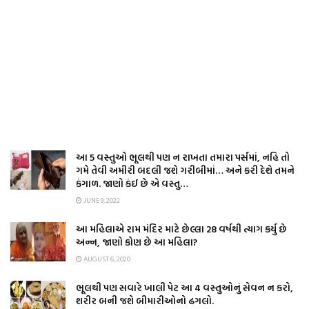
આ 5 વસ્તુઓ ભૂલથી પણ ન રાખતા તમારા પર્સમાં, નહિ તો
ગમે તેવી અમીરી બદલી જશે ગરીબીમાં… અને કરી દેશે તમને
કંગાળ. જાણો કંઈ છે એ વસ્તુ…
JUNE 9, 2022
આ મહિલાએ રામ મંદિર માટે છેલ્લા 28 વર્ષથી ત્યાગ કર્યુ છે
અન્ન, જાણો કોણ છે આ મહિલા?
AUGUST 6, 2020
ભૂલથી પણ સવારે ખાલી પેટ આ 4 વસ્તુઓનું સેવન ન કરો,
શરીર બની જશે બીમારીઓનો ઢગલો.