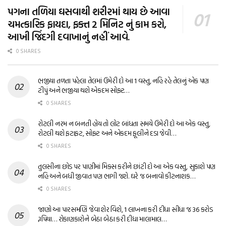
પગના તળિયા ઘસવાથી શરીરમાં થાય છે આવા
ચમત્કારિક ફાયદા, ફક્ત 2 મિનિટ નું કામ કરો,
આખી જિંદગી દવાખાનું નહીં આવે.
0 SHARES
ભજીયા તળતા પહેલા તેલમાં ઉમેરી દો આ 1 વસ્તુ, નહિ રહે તેલનું એક પણ
ટીપું અને ભજીયા થશે એકદમ સોફ્ટ…
0 SHARES
રોટલી નરમ ન બનતી હોય તો લોટ બાંધતા સમયે ઉમેરી દો આ એક વસ્તુ,
રોટલી થશે ફટાફટ, સોફ્ટ અને એકદમ ફૂલીને દડા જેવી…
0 SHARES
તુલસીના છોડ પર પાણીમાં મિક્સ કરીને છાંટી દો આ એક વસ્તુ, સુકાશે પણ
નહિ અને બધી જીવાત પણ ભાગી જશે. ઘરે જ બનાવો કીટનાશક…
0 SHARES
જાણો આ પારસમણિ જેવા શેર વિશે, 1 લાખના કરી દીધા સીધા જ 36 કરોડ
રૂપિયા… રોકાણકારોને બેઠા બેઠા કરી દીધા માલામાલ…