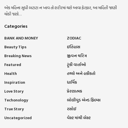
એક મહિના સુધી બટાટા ન ખાવ તો શરીરમાં થશે આવા ફેરફાર, આ માહિતી જાણી
ચોંકી જશો…
Categories
BANK AND MONEY
ZODIAC
Beauty Tips
ઇતિહાસ
Breaking News
જીવન ચરિત્ર
Featured
ટૂંકી વાર્તાઓ
Health
તથ્યો અને હકીકતો
Inspiration
ધાર્મિક
Love Story
પ્રેરણાત્મક
Techonology
બોલીવુડ એન્ડ ફિલ્મ્સ
True Story
રસોઈ
Uncategorized
વેસ્ટ માંથી બેસ્ટ