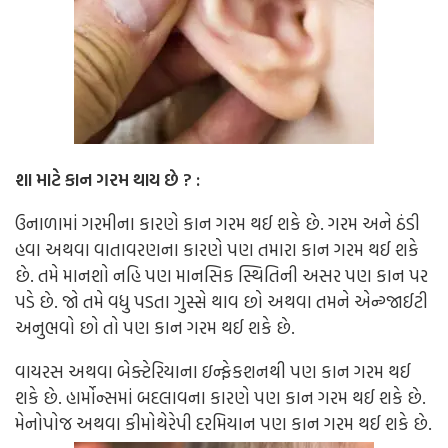
શા માટે કાન ગરમ થાય છે ? :
ઉનાળામાં ગરમીના કારણે કાન ગરમ થઈ શકે છે. ગરમ અને ઠંડી
હવા અથવા વાતાવરણના કારણે પણ તમારા કાન ગરમ થઈ શકે
છે. તમે માનશો નહિ પણ માનસિક સ્થિતિની અસર પણ કાન પર
પડે છે. જો તમે વધુ પડતા ગુસ્સે થાવ છો અથવા તમને એન્ગ્જાઈટી
અનુભવો છો તો પણ કાન ગરમ થઈ શકે છે.
વાયરસ અથવા બેક્ટેરિયાના ઇન્ફેકશનથી પણ કાન ગરમ થઈ
શકે છે. હાર્મોન્સમાં બદલાવના કારણે પણ કાન ગરમ થઈ શકે છે.
મેનોપોજ અથવા કીમોથેરેપી દરમિયાન પણ કાન ગરમ થઈ શકે છે.