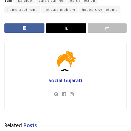
Tags:
Eardrop
ears cleaning
ears infection
home treatment
hot ears problem
hot ears symptoms
Social Gujarati
Related
Posts