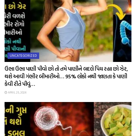
UNCATEGORIZED
ઉભા ઉભા પાણી પીવો છો તો તમે પાણીને બદલે પિય રહ્યા છો ઝેર,
થશે આવી ગંભીર બીમારીઓ… 95% લોકો નથી જાણતા કે પાણી
કેવી રીતે પીવું…
APRIL 25, 2024