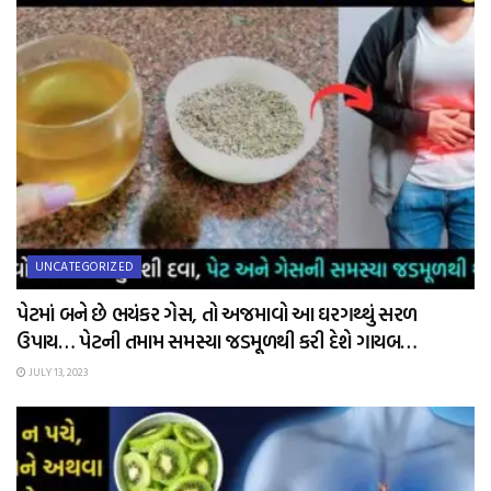
UNCATEGORIZED
પેટમાં બને છે ભયંકર ગેસ, તો અજમાવો આ ઘરગથ્થું સરળ
ઉપાય… પેટની તમામ સમસ્યા જડમૂળથી કરી દેશે ગાયબ…
JULY 13, 2023