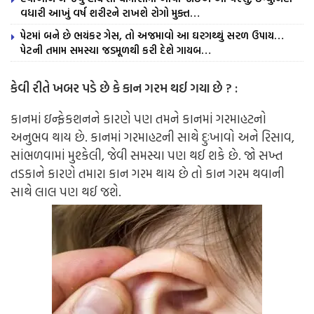
વધારી આખું વર્ષ શરીરને રાખશે રોગો મુક્ત…
પેટમાં બને છે ભયંકર ગેસ, તો અજમાવો આ ઘરગથ્થું સરળ ઉપાય…
પેટની તમામ સમસ્યા જડમૂળથી કરી દેશે ગાયબ…
કેવી રીતે ખબર પડે છે કે કાન ગરમ થઈ ગયા છે ? :
કાનમાં ઇન્ફેકશનને કારણે પણ તમને કાનમાં ગરમાહટનો
અનુભવ થાય છે. કાનમાં ગરમાહટની સાથે દુઃખાવો અને રિસાવ,
સાંભળવામાં મુશ્કેલી, જેવી સમસ્યા પણ થઈ શકે છે. જો સખ્ત
તડકાને કારણે તમારા કાન ગરમ થાય છે તો કાન ગરમ થવાની
સાથે લાલ પણ થઈ જશે.