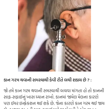
કાન ગરમ થવાની સમસ્યાથી કેવી રીતે બચી શકાય છે ? :
જો તમે કાન ગરમ થવાની સમસ્યાથી બચવા માંગતા હો તો કાનની
સાફ-સફાઈનું ખાસ ધ્યાન રાખો. કાનમાં જામેલ મેલના કારણે
પણ ઈયર ઇન્ફેકશન થઈ શકે છે. જેના કારણે કાન ગરમ થઈ જાય