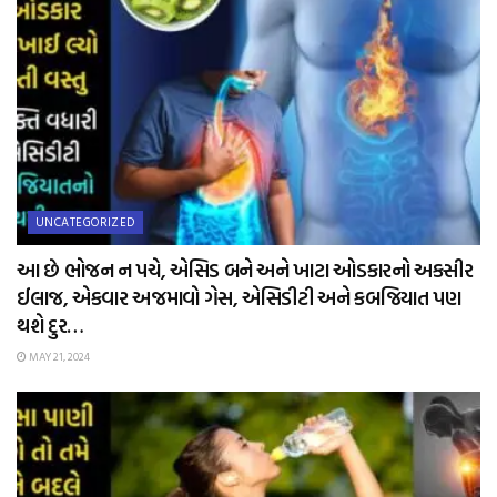
UNCATEGORIZED
આ છે ભોજન ન પચે, એસિડ બને અને ખાટા ઓડકારનો અકસીર
ઈલાજ, એકવાર અજમાવો ગેસ, એસિડીટી અને કબજિયાત પણ
થશે દુર…
MAY 21, 2024