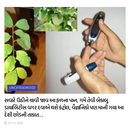
UNCATEGORIZED
સવારે ઉઠીને ચાવી જાવ આ ફળના પાન, ગમે તેવી બેકાબુ
ડાયાબિટીસ વગર દવાએ થશે કંટ્રોલ, વૈજ્ઞાનિકો પણ માની ગયા આ
દેશી છોડની તાકાત…
JULY 2, 2024