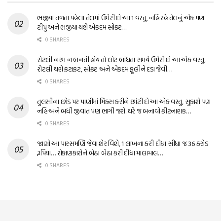
ભજીયા તળતા પહેલા તેલમાં ઉમેરી દો આ 1 વસ્તુ, નહિ રહે તેલનું એક પણ
ટીપું અને ભજીયા થશે એકદમ સોફ્ટ…
0 SHARES
રોટલી નરમ ન બનતી હોય તો લોટ બાંધતા સમયે ઉમેરી દો આ એક વસ્તુ,
રોટલી થશે ફટાફટ, સોફ્ટ અને એકદમ ફૂલીને દડા જેવી…
0 SHARES
તુલસીના છોડ પર પાણીમાં મિક્સ કરીને છાંટી દો આ એક વસ્તુ, સુકાશે પણ
નહિ અને બધી જીવાત પણ ભાગી જશે. ઘરે જ બનાવો કીટનાશક…
0 SHARES
જાણો આ પારસમણિ જેવા શેર વિશે, 1 લાખના કરી દીધા સીધા જ 36 કરોડ
રૂપિયા… રોકાણકારોને બેઠા બેઠા કરી દીધા માલામાલ…
0 SHARES