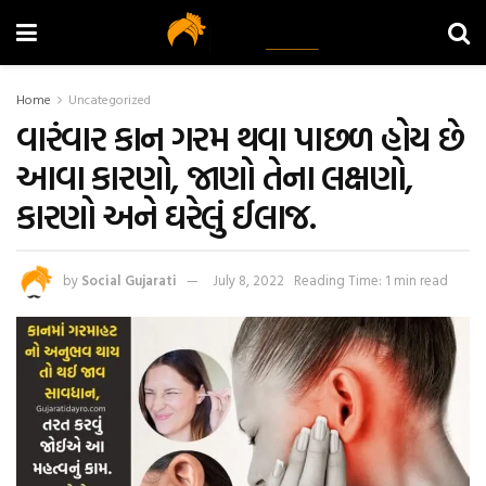
Home
Uncategorized
વારંવાર કાન ગરમ થવા પાછળ હોય છે
આવા કારણો, જાણો તેના લક્ષણો,
કારણો અને ઘરેલું ઈલાજ.
by
Social Gujarati
July 8, 2022
Reading Time: 1 min read