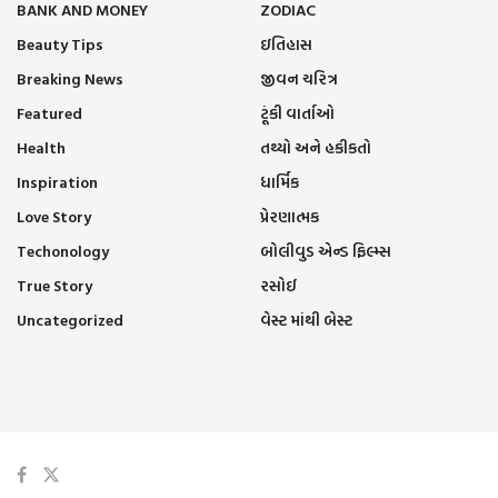
BANK AND MONEY
ZODIAC
Beauty Tips
ઇતિહાસ
Breaking News
જીવન ચરિત્ર
Featured
ટૂંકી વાર્તાઓ
Health
તથ્યો અને હકીકતો
Inspiration
ધાર્મિક
Love Story
પ્રેરણાત્મક
Techonology
બોલીવુડ એન્ડ ફિલ્મ્સ
True Story
રસોઈ
Uncategorized
વેસ્ટ માંથી બેસ્ટ