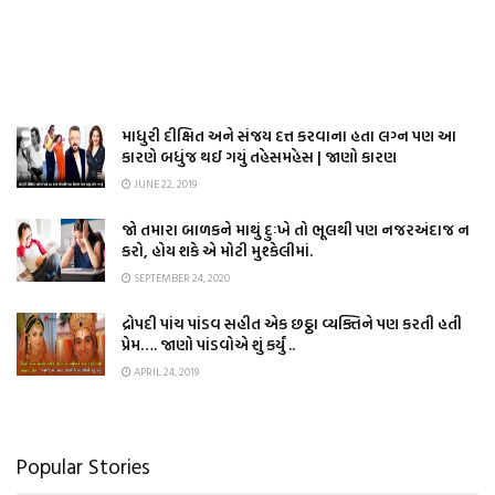
માધુરી દીક્ષિત અને સંજય દત્ત કરવાના હતા લગ્ન પણ આ
કારણે બધુંજ થઈ ગયું તહેસમહેસ | જાણો કારણ
JUNE 22, 2019
જો તમારા બાળકને માથું દુઃખે તો ભૂલથી પણ નજરઅંદાજ ન
કરો, હોય શકે એ મોટી મુશ્કેલીમાં.
SEPTEMBER 24, 2020
દ્રોપદી પાંચ પાંડવ સહીત એક છઠ્ઠા વ્યક્તિને પણ કરતી હતી
પ્રેમ…. જાણો પાંડવોએ શું કર્યું ..
APRIL 24, 2019
Popular Stories