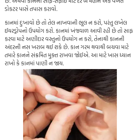
છે. અથવા કાનની સાફ-સફાઈ માટે દર બે મહીને એક વખત
ડોકટર પાસે તપાસ કરાવો.
કાનમાં દુઃખાવો છે તો તેલ નાખવાની ભૂલ ન કરો, પરંતુ લખેલ
ઈયરડ્રોપનો ઉપયોગ કરો. કાનમાં ખંજવાળ આવી રહી છે તો સાફ
કરવા માટે અણીદાર વસ્તુનો ઉપયોગ ન કરો, તેનાથી કાનની
અંદરની નસ ખરાબ થઈ શકે છે. કાન ગરમ થવાથી બચવા માટે
તમારે કાનને સંક્રમિત મુક્ત રાખવા જોઈએ. આ માટે ખાસ ધ્યાન
રાખો કે કાનમાં પાણી ન જાય.