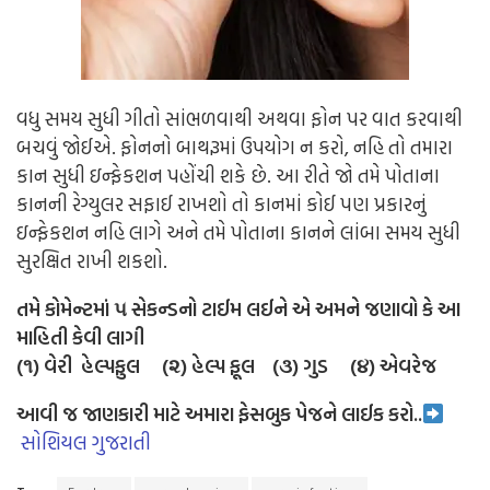
વધુ સમય સુધી ગીતો સાંભળવાથી અથવા ફોન પર વાત કરવાથી
બચવું જોઈએ. ફોનનો બાથરૂમાં ઉપયોગ ન કરો, નહિ તો તમારા
કાન સુધી ઇન્ફેકશન પહોંચી શકે છે. આ રીતે જો તમે પોતાના
કાનની રેગ્યુલર સફાઈ રાખશો તો કાનમાં કોઈ પણ પ્રકારનું
ઇન્ફેકશન નહિ લાગે અને તમે પોતાના કાનને લાંબા સમય સુધી
સુરક્ષિત રાખી શકશો.
તમે કોમેન્ટમાં ૫ સેકન્ડનો ટાઈમ લઈને એ અમને જણાવો કે આ
માહિતી કેવી લાગી
(૧) વેરી હેલ્પફુલ (૨) હેલ્પ ફૂલ (૩) ગુડ (૪) એવરેજ
આવી જ જાણકારી માટે અમારા ફેસબુક પેજને લાઈક કરો..
સોશિયલ ગુજરાતી