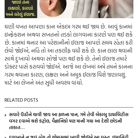
ઘણી વખત આપણા કાન એકદમ ગરમ થઈ જાય છે. આવું કાનમાં
ઇન્ફેકશન અથવા સખતનો તડકો લાગવાના કારણે પણ થઈ શકે
છે. કાનમાં થનાર આ પરેશાનીનો ઈલાજ આપણે સમય રહેતા કરી
લેવો જોઈએ, નહિ તો આ તકલીફ વધી શકે છે. કાન લાલ થવાની
સાથે દુઃખાવો અથવા સોજો પણ થઈ શકે છે. તેનો ઈલાજ તમારે
ડોક્ટર પાસે કરાવવો જોઈએ. આજે આ લેખમાં અમે તમને કાનના
ગરમ થવાના કારણ, લક્ષણ અને અમુક ઈલાજ વિશે જણાવશું.
માટે આ લેખને અંત સુધી અવશ્ય વાંચો.
RELATED POSTS
સવારે ઉઠીને ચાવી જાવ આ ફળના પાન, ગમે તેવી બેકાબુ ડાયાબિટીસ
વગર દવાએ થશે કંટ્રોલ, વૈજ્ઞાનિકો પણ માની ગયા આ દેશી છોડની
તાકાત…
દવાખાને ન જવું હોય તો ચોમાસામાં ખાવી જોઈએ આ વસ્તુ, ઇમ્યુનિટી