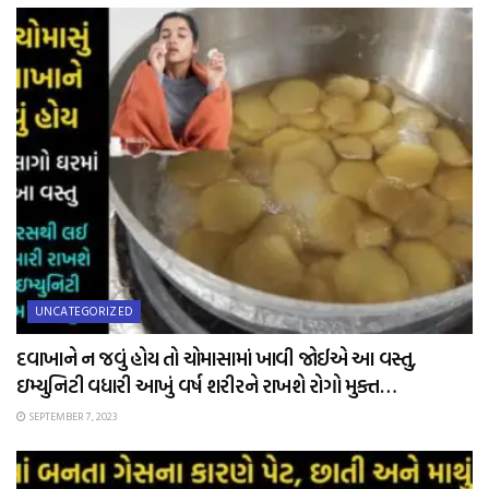
UNCATEGORIZED
દવાખાને ન જવું હોય તો ચોમાસામાં ખાવી જોઈએ આ વસ્તુ,
ઇમ્યુનિટી વધારી આખું વર્ષ શરીરને રાખશે રોગો મુક્ત…
SEPTEMBER 7, 2023