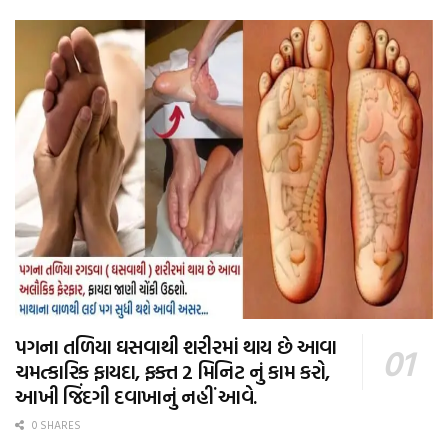
પગના તળિયા ઘસવાથી શરીરમાં થાય છે આવા
ચમત્કારિક ફાયદા, ફક્ત 2 મિનિટ નું કામ કરો,
આખી જિંદગી દવાખાનું નહીં આવે.
0 SHARES