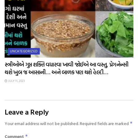
UNCATEGORIZED
સ્ત્રીઓએ ગુપ્ત શક્તિ વધારવા ખાવી જોઈએ આ વસ્તુ, પ્રેગનેન્સી
થશે ખુબ જ આસાની… અને બાળક પણ થશે હેલ્દી…
JULY 11, 2023
Leave a Reply
Your email address will not be published.
Required fields are marked
*
Comment
*