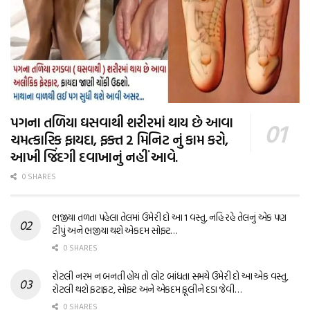
પગના તળિયા ઘસવાથી શરીરમાં થાય છે આવા
ચમત્કારિક ફાયદા, ફક્ત 2 મિનિટ નું કામ કરો,
આખી જિંદગી દવાખાનું નહીં આવે.
0 SHARES
ભજીયા તળતા પહેલા તેલમાં ઉમેરી દો આ 1 વસ્તુ, નહિ રહે તેલનું એક પણ
ટીપું અને ભજીયા થશે એકદમ સોફ્ટ…
0 SHARES
રોટલી નરમ ન બનતી હોય તો લોટ બાંધતા સમયે ઉમેરી દો આ એક વસ્તુ,
રોટલી થશે ફટાફટ, સોફ્ટ અને એકદમ ફૂલીને દડા જેવી…
0 SHARES