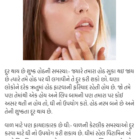
દૂર થાય છે શુષ્ક હોઠની સમસ્યા:-
જયારે તમારા હોઠ સુકા થઇ જાય
છે ત્યારે તમે હોઠ પર ઘી લગાવીને તે દુર કરી શકો છો. ઘણા
લોકોને દરેક ઋતુમાં હોઠ ફાટવાની ફરિયાદ રહેતી હોય છે. જો તમે
પણ તેમાંથી એક હોય અને લિપ બામની પણ તમારા પર કોઈ
અસર થતી ન હોય તો, ઘી નો ઉપયોગ કરો. હોઠ નરમ બને છે અને
તેની શુષ્કતા દૂર થાય છે.
વાળ માટે પણ ફાયદાકારક છે ઘી:-
વાળની કેટલીક સમસ્યાઓ દુર
કરવા માટે ઘી નો ઉપયોગ કરી શકાય છે. ઘીમાં રહેલ વિટામિન એ