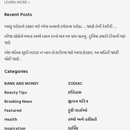
LEARN MORE »
Recent Posts
આલું પરોઠાને ટક્કર મારે એવા બનાવો ટમેટાના પરોઠા….. જાણો તેની રેસીપી…..
બીજા લોકોને મળતા સમયે ધ્યાન રાખો માત્ર આ પાંચ વાતનું…દુનિયા તમારી દીવાની થઇ
જશે.
એક મહિના સુધી બટાટા ન ખાવ તો શરીરમાં થશે આવા ફેરફાર, આ માહિતી જાણી
ચોંકી જશો…
Categories
BANK AND MONEY
ZODIAC
Beauty Tips
ઇતિહાસ
Breaking News
જીવન ચરિત્ર
Featured
ટૂંકી વાર્તાઓ
Health
તથ્યો અને હકીકતો
Inspiration
ધાર્મિક