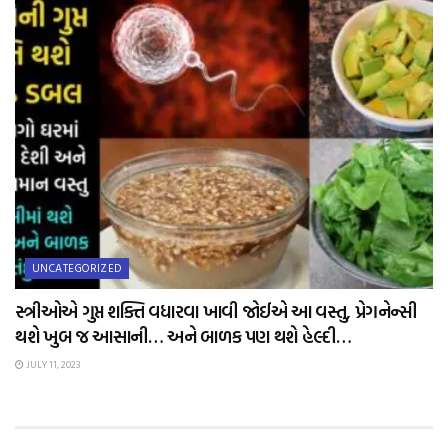
UNCATEGORIZED
સ્ત્રીઓએ ગુપ્ત શક્તિ વધારવા ખાવી જોઈએ આ વસ્તુ, પ્રેગનેન્સી
થશે ખુબ જ આસાની… અને બાળક પણ થશે હેલ્દી…
JULY 11, 2023