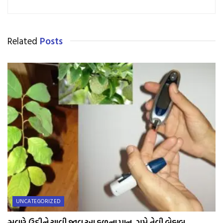
Related
Posts
UNCATEGORIZED
સવારે ઉઠીને ચાવી જાવ આ ફળના પાન, ગમે તેવી બેકાબુ