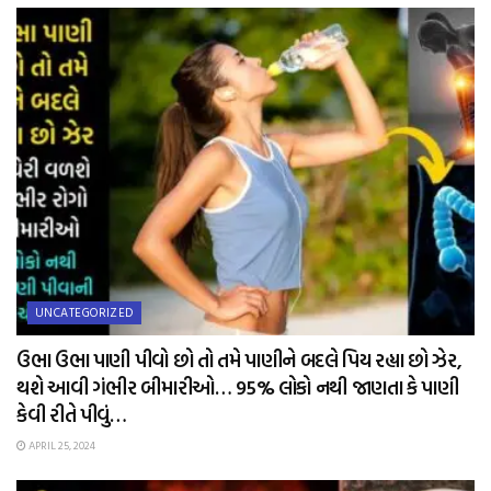
UNCATEGORIZED
ઉભા ઉભા પાણી પીવો છો તો તમે પાણીને બદલે પિય રહ્યા છો ઝેર,
થશે આવી ગંભીર બીમારીઓ… 95% લોકો નથી જાણતા કે પાણી
કેવી રીતે પીવું…
APRIL 25, 2024