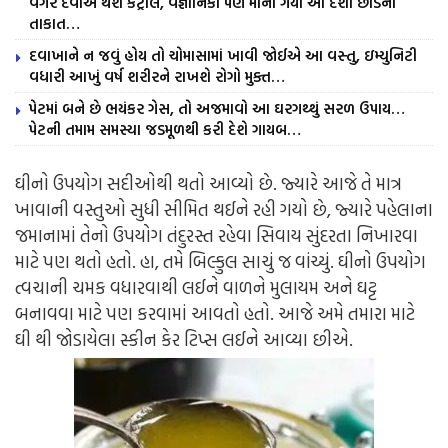
વગર દવાએ થશે કંટ્રોલ, વૈજ્ઞાનિકો પણ માની ગયા આ દેશી છોડની
તાકાત…
દવાખાને ન જવું હોય તો ચોમાસામાં ખાવી જોઈએ આ વસ્તુ, ઇમ્યુનિટી
વધારી આખું વર્ષ શરીરને રાખશે રોગો મુક્ત…
પેટમાં બને છે ભયંકર ગેસ, તો અજમાવો આ ઘરગથ્થું સરળ ઉપાય…
પેટની તમામ સમસ્યા જડમૂળથી કરી દેશે ગાયબ…
ઘીનો ઉપયોગ સદીઓથી થતો આવ્યો છે. જ્યારે આજે તે માત્ર
ખાવાની વસ્તુઓ સુધી સીમિત થઈને રહી ગયો છે, જ્યારે પહેલાના
જમાનામાં તેનો ઉપયોગ તંદુરસ્ત રહેવા સિવાય સુંદરતા નિખારવા
માટે પણ થતો હતો. હા, તમે બિલ્કુલ સાચું જ વાંચ્યું. ઘીનો ઉપયોગ
ત્વચાની ચમક વધારવાથી લઈને વાળને મુલાયમ અને ઘટ્ટ
બનાવવા માટે પણ કરવામાં આવતો હતો. આજે અમે તમારા માટે
ઘી થી જોડાયેલા સ્કીન કેર ટિપ્સ લઈને આવ્યા છીએ.