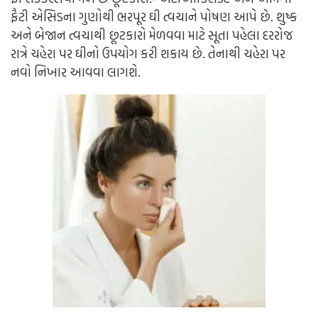
ફૈટી એસિડના ગુણોથી ભરપૂર ઘી ત્વચાને પોષણ આપે છે. શુષ્ક
અને બેજાન ત્વચાથી છૂટકારો મેળવવા માટે સૂતા પહેલા દરરોજ
રાત્રે ચહેરા પર ઘીનો ઉપયોગ કરી શકાય છે. તેનાથી ચહેરા પર
નવો નિખાર આવવા લાગશે.