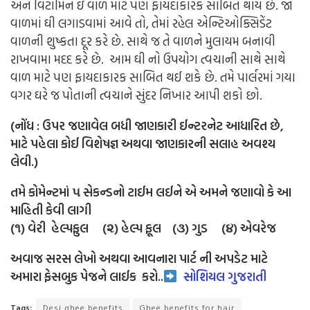
અને વિટામિન ઇ વાળ માટે પણ ફાયદાકારક સાબિત થાય છે. જો
વાળમાં ઘી લગાડવામાં આવે તો, તેમાં રહેલ એન્ટિઓક્સિડેંટ
વાળની શુષ્કતા દૂર કરે છે. સાથે જ તે વાળને મુલાયમ બનાવી
રાખવામા મદદ કરે છે.
આમ ઘી નો ઉપયોગ ત્વચાની સાથે સાથે
વાળ માટે પણ ફાયદાકારક સાબિત થઈ શકે છે. તમે પાર્લરમાં ગયા
વગર ઘરે જ પોતાની ત્વચાને સુંદર નિખાર આપી શકો છો.
(નોંધ : ઉપર જણાવેલ બધી જાણકારી ઈન્ટરનેટ આધારિત છે,
માટે પહેલા કોઈ વિશેષજ્ઞ અથવા જાણકારની સલાહ અવશ્ય
લેવી.)
તમે કોમેન્ટમાં ૫ સેકન્ડનો ટાઈમ લઈને એ અમને જણાવો કે આ
માહિતી કેવી લાગી
(૧) વેરી હેલ્પફુલ (૨) હેલ્પ ફૂલ (૩) ગુડ (૪) એવરેજ
અવાજ સરસ લેખો અથવા આવનારા પાર્ટ ની અપડેટ માટે
અમારા ફેસબુક પેજને લાઈક
કરો..
સોશિયલ ગુજરાતી
Tags:
Desi ghee benefits
Ghee benefits for hair