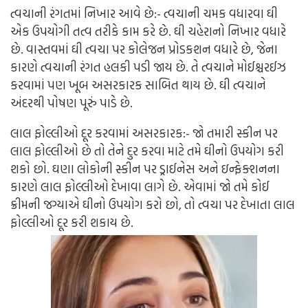
ત્વચાની રંગતમાં નિખાર આવે છે:-
ત્વચાની ચમક વધારવા ઘી
એક ઉપયોગી તત્વ તરીકે કામ કરે છે. ઘી ચહેરાનો નિખાર વધારે
છે. વાસ્તવમાં ઘી ત્વચા પર કોલેજન પ્રોડકશન વધારે છે, જેના
કારણે ત્વચાની રંગત હલકી પડી જાય છે. તે ત્વચાને મોઈશ્ચરઈઝ
કરવામાં પણ ખૂબ અસરકારક સાબિત થાય છે. ઘી ત્વચાને
અંદરથી પોષણ પૂરું પાડે છે.
લાલ ફોલ્લીઓ દૂર કરવામાં અસરકારક:-
જો તમારી સ્કીન પર
લાલ ફોલ્લીઓ છે તો તેને દુર કરવા માટે તમે ઘીનો ઉપયોગ કરી
શકો છો. ઘણા લોકોની સ્કીન પર ડ્રાઈનેસ અને ઇન્ફેક્શનના
કારણે લાલ ફોલ્લીઓ દેખાવા લાગે છે. એવામાં જો તમે કોઈ
ક્રીમની જગ્યાએ ઘીનો ઉપયોગ કરો છો, તો ત્વચા પર દેખાતા લાલ
ફોલ્લીઓ દૂર કરી શકાય છે.