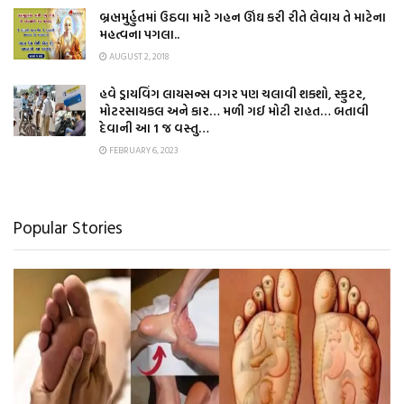
બ્રહ્મમુર્હુતમાં ઉઠવા માટે ગહન ઊંઘ કરી રીતે લેવાય તે માટેના
મહત્વના પગલા..
AUGUST 2, 2018
હવે ડ્રાયવિંગ લાયસન્સ વગર પણ ચલાવી શકશો, સ્કુટર,
મોટરસાયકલ અને કાર… મળી ગઈ મોટી રાહત… બતાવી
દેવાની આ 1 જ વસ્તુ…
FEBRUARY 6, 2023
Popular Stories