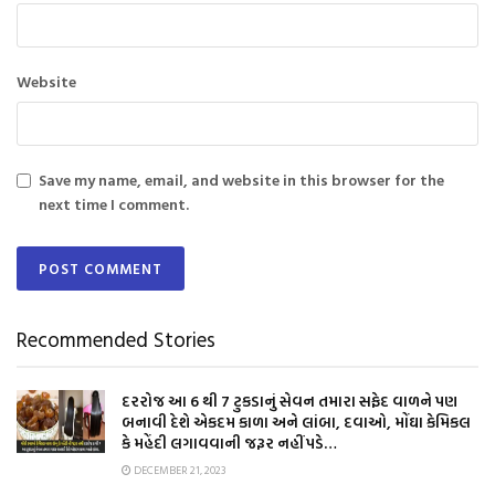
Website
Save my name, email, and website in this browser for the
next time I comment.
Recommended Stories
દરરોજ આ 6 થી 7 ટુકડાનું સેવન તમારા સફેદ વાળને પણ
બનાવી દેશે એકદમ કાળા અને લાંબા, દવાઓ, મોંઘા કેમિકલ
કે મહેંદી લગાવવાની જરૂર નહીં પડે…
DECEMBER 21, 2023