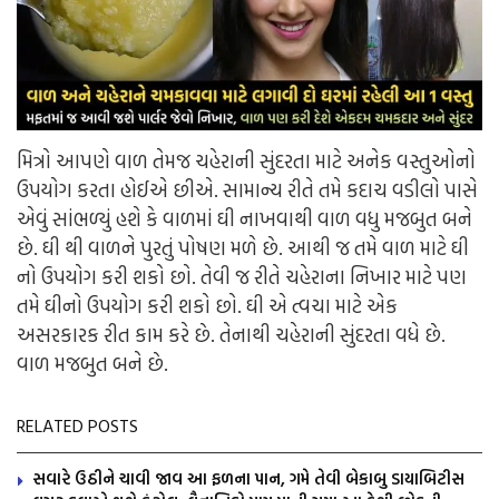
મિત્રો આપણે વાળ તેમજ ચહેરાની સુંદરતા માટે અનેક વસ્તુઓનો
ઉપયોગ કરતા હોઈએ છીએ. સામાન્ય રીતે તમે કદાચ વડીલો પાસે
એવું સાંભળ્યું હશે કે વાળમાં ઘી નાખવાથી વાળ વધુ મજબુત બને
છે. ઘી થી વાળને પુરતું પોષણ મળે છે. આથી જ તમે વાળ માટે ઘી
નો ઉપયોગ કરી શકો છો. તેવી જ રીતે ચહેરાના નિખાર માટે પણ
તમે ઘીનો ઉપયોગ કરી શકો છો. ઘી એ ત્વચા માટે એક
અસરકારક રીત કામ કરે છે. તેનાથી ચહેરાની સુંદરતા વધે છે.
વાળ મજબુત બને છે.
RELATED POSTS
સવારે ઉઠીને ચાવી જાવ આ ફળના પાન, ગમે તેવી બેકાબુ ડાયાબિટીસ