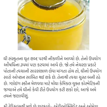
ઘી સંસ્કૃતના ઘૃત શબ્દ પરથી નીકળીને આવ્યો છે. તેનો ઉપયોગ
ઔષધિના રૂપમાં પણ કરવામાં આવે છે. જો તમે નેચરલ પ્રકારે
પોતાની ત્વચાની સારસંભાળ લેવા માંગતા હોય તો, ઘીનો ઉપયોગ
સારો ઓપ્શન સાબિત થઈ શકે છે. તેનાથી ત્વચા ચુસ્ત બની રહે
છે. ગ્લોઇંગ સ્કીન મેળવવા માટે મોંઘા કેમિકલ યુક્ત કોસ્મેટિકની
જગ્યાએ તમે ઘીનો કેવી રીતે ઉપયોગ કરી શકો છો, આજે અમે
તમને જણાવીશું.
ફ્રી રેડિકલ્સથી મળે છે છૂટકારો:-
એંટીઓક્સિડેંટ અને ઓમેગા