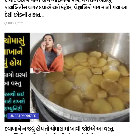
ડાયાબિટીસ વગર દવાએ થશે કંટ્રોલ, વૈજ્ઞાનિકો પણ માની ગયા આ
દેશી છોડની તાકાત…
JULY 2, 2024
UNCATEGORIZED
દવાખાને ન જવું હોય તો ચોમાસામાં ખાવી જોઈએ આ વસ્તુ,