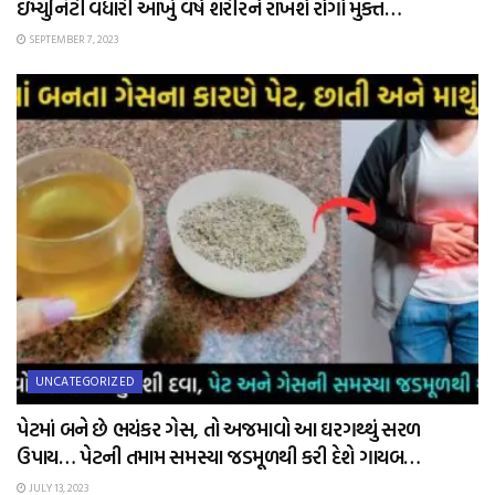
ઇમ્યુનિટી વધારી આખું વર્ષ શરીરને રાખશે રોગો મુક્ત…
SEPTEMBER 7, 2023
UNCATEGORIZED
પેટમાં બને છે ભયંકર ગેસ, તો અજમાવો આ ઘરગથ્થું સરળ
ઉપાય… પેટની તમામ સમસ્યા જડમૂળથી કરી દેશે ગાયબ…
JULY 13, 2023