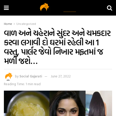
Home
Uncategorized
વાળ અને ચહેરાને સુંદર અને ચમકદાર
કરવા લગાવી દો ઘરમાં રહેલી આ 1
વસ્તુ, પાર્લર જેવો નિખાર મફતમાં જ
મળી જશે…
by
Social Gujarati
June 27, 2022
Reading Time: 1 min read