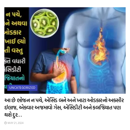
UNCATEGORIZED
આ છે ભોજન ન પચે, એસિડ બને અને ખાટા ઓડકારનો અકસીર
ઈલાજ, એકવાર અજમાવો ગેસ, એસિડીટી અને કબજિયાત પણ
થશે દુર…
MAY 21, 2024