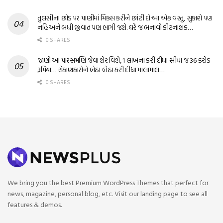
તુલસીના છોડ પર પાણીમાં મિક્સ કરીને છાંટી દો આ એક વસ્તુ, સુકાશે પણ
નહિ અને બધી જીવાત પણ ભાગી જશે. ઘરે જ બનાવો કીટનાશક…
0 SHARES
જાણો આ પારસમણિ જેવા શેર વિશે, 1 લાખના કરી દીધા સીધા જ 36 કરોડ
રૂપિયા… રોકાણકારોને બેઠા બેઠા કરી દીધા માલામાલ…
0 SHARES
We bring you the best Premium WordPress Themes that perfect for
news, magazine, personal blog, etc. Visit our landing page to see all
features & demos.