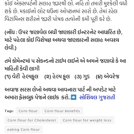
કોઈ એક્સપર્ટની સલાહ જરૂરથી લો. નહિ તો તમારી મુશ્કેલી વધી
શકે છે. મકાઈનો લોટ ઘઉંના ઓપ્શનમાં સારો છે. તેમાં રહેલ
વિટામિન્સ શરીરને જરૂરી પોષક તત્વોની કમી પૂરી કરે છે.
(નોંધ : ઉપર જણાવેલ બધી જાણકારી ઈન્ટરનેટ આધારિત છે,
માટે પહેલા કોઈ વિશેષજ્ઞ અથવા જાણકારની સલાહ અવશ્ય
લેવી.)
તમે કોમેન્ટમાં ૫ સેકન્ડનો ટાઈમ લઈને એ અમને જણાવો કે આ
માહિતી કેવી લાગી
(૧) વેરી હેલ્પફુલ (૨) હેલ્પ ફૂલ (૩) ગુડ (૪) એવરેજ
અવાજ સરસ લેખો અથવા આવનારા પાર્ટ ની અપડેટ માટે
અમારા ફેસબુક પેજને લાઈક
કરો..
સોશિયલ ગુજરાતી
Tags:
Corn flour
Corn flour benefits
Corn flour for Cholesterol
Corn flour for weight loss
eating Corn flour