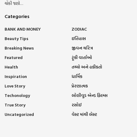
ચોંકી જશો…
Categories
BANK AND MONEY
ZODIAC
Beauty Tips
ઇતિહાસ
Breaking News
જીવન ચરિત્ર
Featured
ટૂંકી વાર્તાઓ
Health
તથ્યો અને હકીકતો
Inspiration
ધાર્મિક
Love Story
પ્રેરણાત્મક
Techonology
બોલીવુડ એન્ડ ફિલ્મ્સ
True Story
રસોઈ
Uncategorized
વેસ્ટ માંથી બેસ્ટ