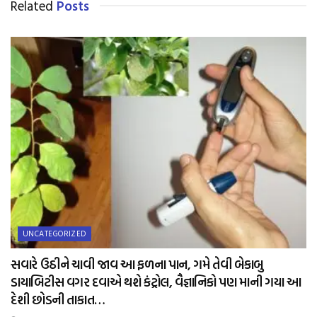
Related
Posts
UNCATEGORIZED
સવારે ઉઠીને ચાવી જાવ આ ફળના પાન, ગમે તેવી બેકાબુ
ડાયાબિટીસ વગર દવાએ થશે કંટ્રોલ, વૈજ્ઞાનિકો પણ માની ગયા આ
દેશી છોડની તાકાત…