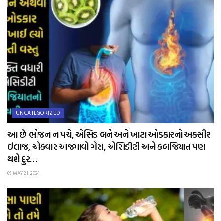
UNCATEGORIZED
આ છે ભોજન ન પચે, એસિડ બને અને ખાટા ઓડકારનો અકસીર
ઈલાજ, એકવાર અજમાવો ગેસ, એસિડીટી અને કબજિયાત પણ
થશે દુર…
MAY 21, 2024