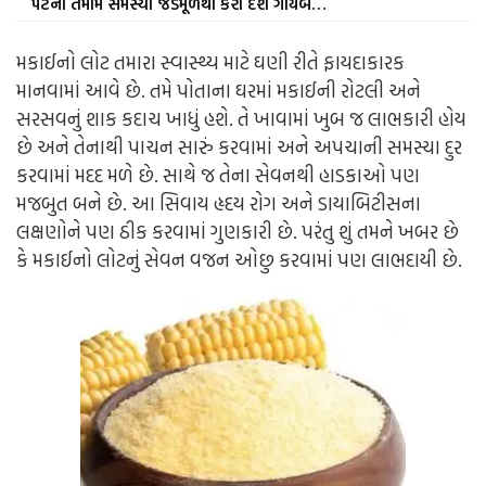
પેટની તમામ સમસ્યા જડમૂળથી કરી દેશે ગાયબ…
મકાઈનો લોટ તમારા સ્વાસ્થ્ય માટે ઘણી રીતે ફાયદાકારક
માનવામાં આવે છે. તમે પોતાના ઘરમાં મકાઈની રોટલી અને
સરસવનું શાક કદાચ ખાધું હશે. તે ખાવામાં ખુબ જ લાભકારી હોય
છે અને તેનાથી પાચન સારું કરવામાં અને અપચાની સમસ્યા દુર
કરવામાં મદદ મળે છે. સાથે જ તેના સેવનથી હાડકાઓ પણ
મજબુત બને છે. આ સિવાય હૃદય રોગ અને ડાયાબિટીસના
લક્ષણોને પણ ઠીક કરવામાં ગુણકારી છે. પરંતુ શું તમને ખબર છે
કે મકાઈનો લોટનું સેવન વજન ઓછુ કરવામાં પણ લાભદાયી છે.