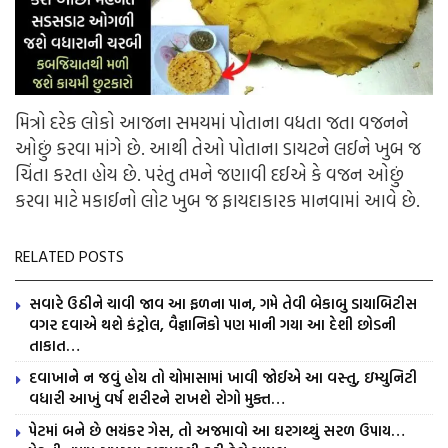
મિત્રો દરેક લોકો આજના સમયમાં પોતાના વધતા જતા વજનને
ઓછું કરવા માંગે છે. આથી તેઓ પોતાના ડાયટને લઈને ખુબ જ
ચિંતા કરતા હોય છે. પરંતુ તમને જણાવી દઈએ કે વજન ઓછું
કરવા માટે મકાઈનો લોટ ખુબ જ ફાયદાકારક માનવામાં આવે છે.
RELATED POSTS
સવારે ઉઠીને ચાવી જાવ આ ફળના પાન, ગમે તેવી બેકાબુ ડાયાબિટીસ
વગર દવાએ થશે કંટ્રોલ, વૈજ્ઞાનિકો પણ માની ગયા આ દેશી છોડની
તાકાત…
દવાખાને ન જવું હોય તો ચોમાસામાં ખાવી જોઈએ આ વસ્તુ, ઇમ્યુનિટી
વધારી આખું વર્ષ શરીરને રાખશે રોગો મુક્ત…
પેટમાં બને છે ભયંકર ગેસ, તો અજમાવો આ ઘરગથ્થું સરળ ઉપાય…