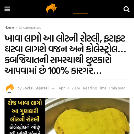
Home
Uncategorized
ખાવા લાગો આ લોટની રોટલી, ફટાફટ
ઘટવા લાગશે વજન અને કોલેસ્ટ્રોલ…
કબજિયાતની સમસ્યાથી છુટકારો
આપવામાં છે 100% કારગર…
by
Social Gujarati
April 4, 2024
Reading Time: 1 min read