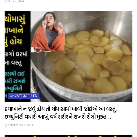
JULY 2, 2024
UNCATEGORIZED
દવાખાને ન જવું હોય તો ચોમાસામાં ખાવી જોઈએ આ વસ્તુ,
ઇમ્યુનિટી વધારી આખું વર્ષ શરીરને રાખશે રોગો મુક્ત…
SEPTEMBER 7, 2023