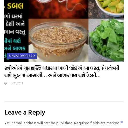
UNCATEGORIZED
સ્ત્રીઓએ ગુપ્ત શક્તિ વધારવા ખાવી જોઈએ આ વસ્તુ, પ્રેગનેન્સી
થશે ખુબ જ આસાની… અને બાળક પણ થશે હેલ્દી…
JULY 11, 2023
Leave a Reply
Your email address will not be published.
Required fields are marked
*