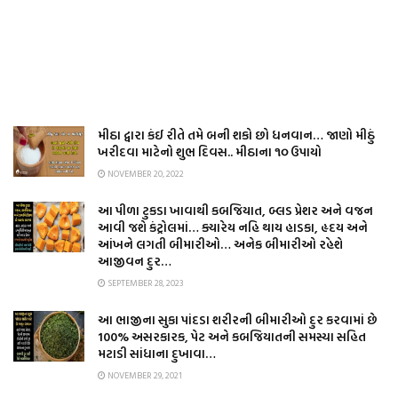
મીઠા દ્વારા કંઈ રીતે તમે બની શકો છો ધનવાન… જાણો મીઠું
ખરીદવા માટેનો શુભ દિવસ.. મીઠાના ૧૦ ઉપાયો
NOVEMBER 20, 2022
આ પીળા ટુકડા ખાવાથી કબજિયાત, બ્લડ પ્રેશર અને વજન
આવી જશે કંટ્રોલમાં… ક્યારેય નહિ થાય હાડકા, હૃદય અને
આંખને લગતી બીમારીઓ… અનેક બીમારીઓ રહેશે
આજીવન દુર…
SEPTEMBER 28, 2023
આ ભાજીના સુકા પાંદડા શરીરની બીમારીઓ દુર કરવામાં છે
100% અસરકારક, પેટ અને કબજિયાતની સમસ્યા સહિત
મટાડી સાંધાના દુખાવા…
NOVEMBER 29, 2021