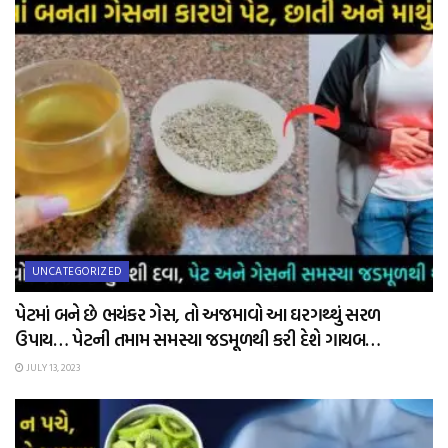
UNCATEGORIZED
પેટમાં બને છે ભયંકર ગેસ, તો અજમાવો આ ઘરગથ્થું સરળ
ઉપાય… પેટની તમામ સમસ્યા જડમૂળથી કરી દેશે ગાયબ…
JULY 13, 2023