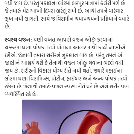
વધી જાય છે. પરંતુ મકાઈના લોટમાં ભરપુર માત્રામાં કેલેરી મળે છે
જે તમારું પેટ આખો દિવસ ભરેલું રાખે છે. આથી તમને વારંવાર
ભૂખ નથી લાગતી. સાથે જ વિટામીન ચયાપચયની પ્રક્રિયાને વધારે
છે.
સ્વસ્થ વજન :
ઘણી વખત આપણે વજન ઓછું કરવાના
ચક્કરમાં ઘણા પોષક તત્વો પોતાના આહાર માંથી કાઢી નાખીએ
છીએ. જેનાથી તમારા શરીરને નુકશાન થાય છે. પરંતુ તમને એ
જાણીને આશ્ચર્ય થશે કે તેનાથી વજન ઓછું થવાના બદલે વધી
જાય છે. શરીરનો વિકાસ યોગ્ય રીતે નથી થતો. જયારે મકાઈના
લોટમાં ઘણા વિટામિન્સ, પ્રોટીન, ફાઈબર અને અન્ય પોષક તત્વો
રહેલા છે. જેનાથી તમારું વજન સ્વસ્થ રીતે ઘટે છે અને શરીર પણ
વ્યવસ્થિત રહે છે.