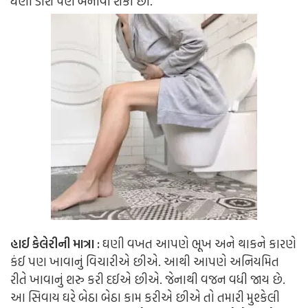
ઘણી ડીશ પણ બનાવી શકો છો.
હાઈ કેલેરીની માત્રા :
ઘણી વખત આપણે ભૂખ અને થાકને કારણે
કંઈ પણ ખાવાનું વિચારીએ છીએ. આથી આપણે અનિયમિત
રીતે ખાવાનું શરુ કરી દઈએ છીએ. જેનાથી વજન વધી જાય છે.
આ સિવાય ઘરે બેઠા બેઠા કામ કરીએ છીએ તો તમારી મુશ્કેલી