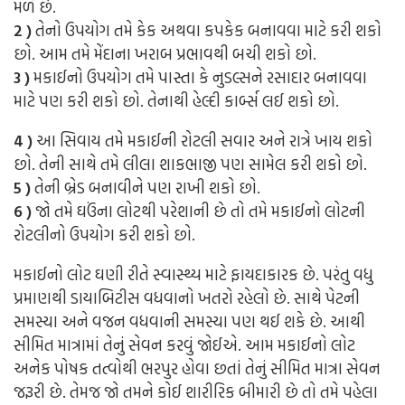
મળે છે.
2 )
તેનો ઉપયોગ તમે કેક અથવા કપકેક બનાવવા માટે કરી શકો
છો. આમ તમે મેંદાના ખરાબ પ્રભાવથી બચી શકો છો.
3 )
મકાઈનો ઉપયોગ તમે પાસ્તા કે નુડલ્સને રસાદાર બનાવવા
માટે પણ કરી શકો છો. તેનાથી હેલ્દી કાર્બ્સ લઈ શકો છો.
4 )
આ સિવાય તમે મકાઈની રોટલી સવાર અને રાત્રે ખાય શકો
છો. તેની સાથે તમે લીલા શાકભાજી પણ સામેલ કરી શકો છો.
5 )
તેની બ્રેડ બનાવીને પણ રાખી શકો છો.
6 )
જો તમે ઘઉંના લોટથી પરેશાની છે તો તમે મકાઈનો લોટની
રોટલીનો ઉપયોગ કરી શકો છો.
મકાઈનો લોટ ઘણી રીતે સ્વાસ્થ્ય માટે ફાયદાકારક છે. પરંતુ વધુ
પ્રમાણથી ડાયાબિટીસ વધવાનો ખતરો રહેલો છે. સાથે પેટની
સમસ્યા અને વજન વધવાની સમસ્યા પણ થઈ શકે છે. આથી
સીમિત માત્રામાં તેનું સેવન કરવું જોઈએ. આમ મકાઈનો લોટ
અનેક પોષક તત્વોથી ભરપુર હોવા છતાં તેનું સીમિત માત્રા સેવન
જરૂરી છે. તેમજ જો તમને કોઈ શારીરિક બીમારી છે તો તમે પહેલા