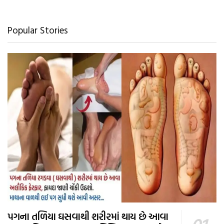
Popular Stories
પગના તળિયા ઘસવાથી શરીરમાં થાય છે આવા