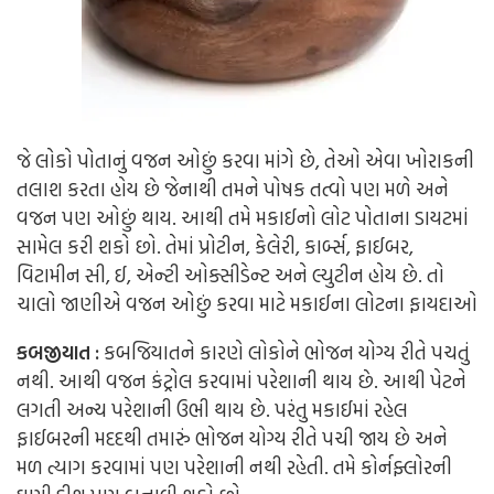
જે લોકો પોતાનું વજન ઓછું કરવા માંગે છે, તેઓ એવા ખોરાકની
તલાશ કરતા હોય છે જેનાથી તમને પોષક તત્વો પણ મળે અને
વજન પણ ઓછું થાય. આથી તમે મકાઈનો લોટ પોતાના ડાયટમાં
સામેલ કરી શકો છો. તેમાં પ્રોટીન, કેલેરી, કાર્બ્સ, ફાઈબર,
વિટામીન સી, ઈ, એન્ટી ઓક્સીડેન્ટ અને લ્યુટીન હોય છે. તો
ચાલો જાણીએ વજન ઓછું કરવા માટે મકાઈના લોટના ફાયદાઓ
કબજીયાત :
કબજિયાતને કારણે લોકોને ભોજન યોગ્ય રીતે પચતું
નથી. આથી વજન કંટ્રોલ કરવામાં પરેશાની થાય છે. આથી પેટને
લગતી અન્ય પરેશાની ઉભી થાય છે. પરંતુ મકાઈમાં રહેલ
ફાઈબરની મદદથી તમારું ભોજન યોગ્ય રીતે પચી જાય છે અને
મળ ત્યાગ કરવામાં પણ પરેશાની નથી રહેતી. તમે કોર્નફ્લોરની