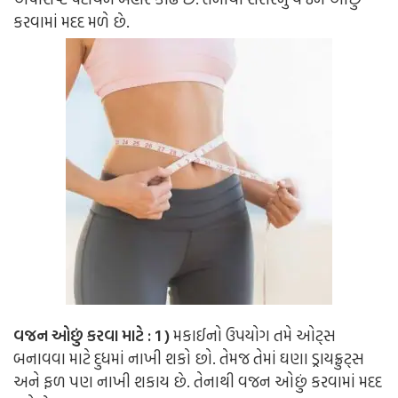
કરવામાં મદદ મળે છે.
વજન ઓછું કરવા માટે : 1 )
મકાઈનો ઉપયોગ તમે ઓટ્સ
બનાવવા માટે દુધમાં નાખી શકો છો. તેમજ તેમાં ઘણા ડ્રાયફ્રુટ્સ
અને ફળ પણ નાખી શકાય છે. તેનાથી વજન ઓછું કરવામાં મદદ