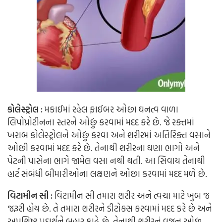
કોલેસ્ટ્રોલ :
મકાઈમાં રહેલ ફાઈબર ઓછા ઘનત્વ વાળા
લિપોપ્રોટીનના સ્તરને ઓછું કરવામાં મદદ કરે છે. જે રક્તમાં
ખરાબ કોલેસ્ટ્રોલને ઓછું કરવા અને શરીરમાં અતિરિક્ત વસાને
ઓછી કરવામાં મદદ કરે છે. તેનાથી શરીરના ઘણા ભાગો અને
પેટની પાસેના ભાગે જામેલ વસા નથી થતી. આ સિવાય તેનાથી
હાર્ટ સંબંધી બીમારીઓના લક્ષણને ઓછા કરવામાં મદદ મળે છે.
વિટામીન સી :
વિટામીન સી તમારા શરીર અને ત્વચા માટે ખુબ જ
જરૂરી હોય છે. તે તમારા શરીરને ડીટોક્સ કરવામાં મદદ કરે છે અને
અપશિષ્ટ પદાર્થને બહાર કાઢે છે. તેનાથી શરીરનું વજન ઓછું