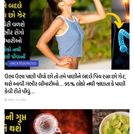
UNCATEGORIZED
ઉભા ઉભા પાણી પીવો છો તો તમે પાણીને બદલે પિય રહ્યા છો ઝેર,
થશે આવી ગંભીર બીમારીઓ… 95% લોકો નથી જાણતા કે પાણી
કેવી રીતે પીવું…
APRIL 25, 2024