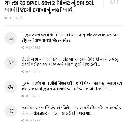
ચમત્કારિક ફાયદા, ફક્ત 2 મિનિટ નું કામ કરો,
આખી જિંદગી દવાખાનું નહીં આવે.
0 SHARES
ભજીયા તળતા પહેલા તેલમાં ઉમેરી દો આ 1 વસ્તુ, નહિ રહે તેલનું એક પણ
ટીપું અને ભજીયા થશે એકદમ સોફ્ટ…
0 SHARES
રોટલી નરમ ન બનતી હોય તો લોટ બાંધતા સમયે ઉમેરી દો આ એક વસ્તુ,
રોટલી થશે ફટાફટ, સોફ્ટ અને એકદમ ફૂલીને દડા જેવી…
0 SHARES
તુલસીના છોડ પર પાણીમાં મિક્સ કરીને છાંટી દો આ એક વસ્તુ, સુકાશે પણ
નહિ અને બધી જીવાત પણ ભાગી જશે. ઘરે જ બનાવો કીટનાશક…
0 SHARES
જાણો આ પારસમણિ જેવા શેર વિશે, 1 લાખના કરી દીધા સીધા જ 36 કરોડ
રૂપિયા… રોકાણકારોને બેઠા બેઠા કરી દીધા માલામાલ…
0 SHARES