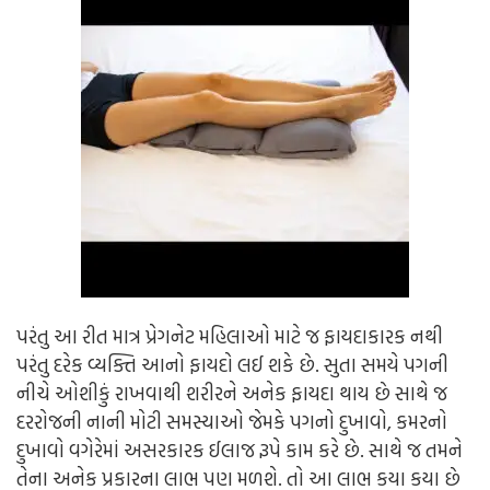
પરંતુ આ રીત માત્ર પ્રેગનેટ મહિલાઓ માટે જ ફાયદાકારક નથી
પરંતુ દરેક વ્યક્તિ આનો ફાયદો લઈ શકે છે. સુતા સમયે પગની
નીચે ઓશીકું રાખવાથી શરીરને અનેક ફાયદા થાય છે સાથે જ
દરરોજની નાની મોટી સમસ્યાઓ જેમકે પગનો દુખાવો, કમરનો
દુખાવો વગેરેમાં અસરકારક ઈલાજ રૂપે કામ કરે છે. સાથે જ તમને
તેના અનેક પ્રકારના લાભ પણ મળશે. તો આ લાભ કયા કયા છે