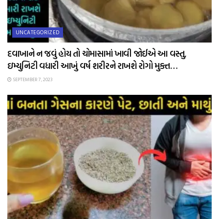
UNCATEGORIZED
દવાખાને ન જવું હોય તો ચોમાસામાં ખાવી જોઈએ આ વસ્તુ,
ઇમ્યુનિટી વધારી આખું વર્ષ શરીરને રાખશે રોગો મુક્ત…
SEPTEMBER 7, 2023