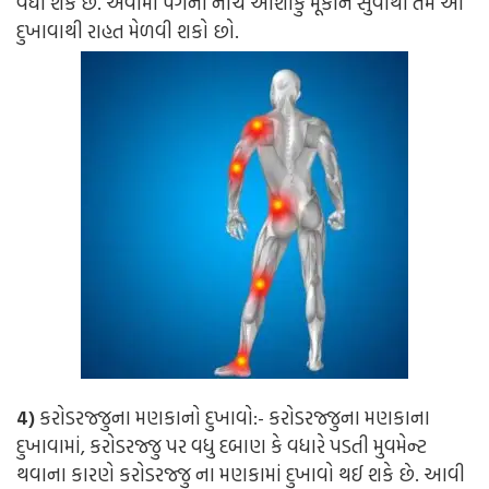
વધી શકે છે. એવામાં પગની નીચે ઓશીકું મૂકીને સુવાથી તમે આ
દુખાવાથી રાહત મેળવી શકો છો.
4)
કરોડરજ્જુના મણકાનો દુખાવો:- કરોડરજ્જુના મણકાના
દુખાવામાં, કરોડરજ્જુ પર વધુ દબાણ કે વધારે પડતી મુવમેન્ટ
થવાના કારણે કરોડરજ્જુ ના મણકામાં દુખાવો થઈ શકે છે. આવી