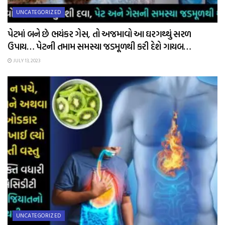
UNCATEGORIZED
પેટમાં બને છે ભયંકર ગેસ, તો અજમાવો આ ઘરગથ્થું સરળ
ઉપાય… પેટની તમામ સમસ્યા જડમૂળથી કરી દેશે ગાયબ…
JULY 13, 2023
UNCATEGORIZED