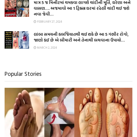
માત્ર 5 જ મિનીટમાં ચમકવા લાગશે ચાંદીની મૂર્તિ, ઘરેણા અને
વાસણ…. અજમાવો આ 1 ટ્રિક્સ ઘરમાં રહેલી ચાંદી થઈ જશે
નવા જેવી…
FEBRUARY 27, 2024
લાંબા સમયની કબજિયાતથી થઈ શકે છે આ 5 ગંભીર રોગો,
જાણો કંઈ છે એ બીમારી અને તેનાથી બચવાના ઉપાયો…
MARCH 2, 2024
Popular Stories