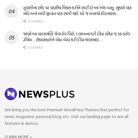
તુલસીના છોડ પર પાણીમાં મિક્સ કરીને છાંટી દો આ એક વસ્તુ, સુકાશે પણ
નહિ અને બધી જીવાત પણ ભાગી જશે. ઘરે જ બનાવો કીટનાશક…
0 SHARES
જાણો આ પારસમણિ જેવા શેર વિશે, 1 લાખના કરી દીધા સીધા જ 36 કરોડ
રૂપિયા… રોકાણકારોને બેઠા બેઠા કરી દીધા માલામાલ…
0 SHARES
We bring you the best Premium WordPress Themes that perfect for
news, magazine, personal blog, etc. Visit our landing page to see all
features & demos.
LEARN MORE »