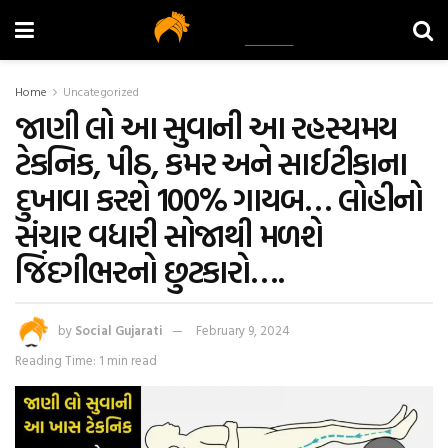
Home
Uncategorized
જાણી લો આ સુવાની આ રહસ્યમય
ટેકનિક, પીઠ, કમર અને સાઈટીકાના
દુખાવા કરશે 100% ગાયબ… લોહીનો
સંચાર વધારી સોજાથી મળશે
જિંદગીભરનો છુટકારો….
by
Social Gujarati
February 9, 2024
Reading Time: 1 min read