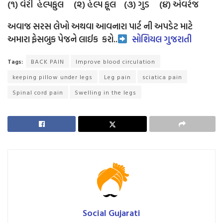
(૧) વેરી હેલ્પફુલ (૨) હેલ્પ ફૂલ (૩) ગુડ (૪) એવરેજ
અવાજ સરસ લેખો અથવા આવનારા પાર્ટ ની અપડેટ માટે
અમારા ફેસબુક પેજને લાઈક
કરો..
સોશિયલ ગુજરાતી
Tags:
BACK PAIN
Improve blood circulation
keeping pillow under legs
Leg pain
sciatica pain
Spinal cord pain
Swelling in the legs
Social Gujarati