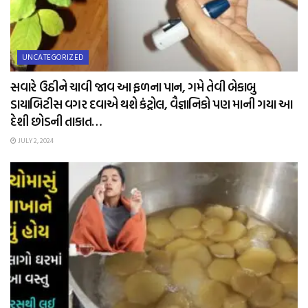
UNCATEGORIZED
સવારે ઉઠીને ચાવી જાવ આ ફળના પાન, ગમે તેવી બેકાબુ
ડાયાબિટીસ વગર દવાએ થશે કંટ્રોલ, વૈજ્ઞાનિકો પણ માની ગયા આ
દેશી છોડની તાકાત…
JULY 2, 2024