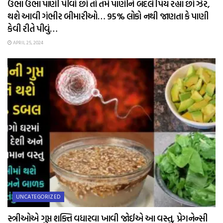
ઉભા ઉભા પાણી પીવો છો તો તમે પાણીને બદલે પિય રહ્યા છો ઝેર,
થશે આવી ગંભીર બીમારીઓ… 95% લોકો નથી જાણતા કે પાણી
કેવી રીતે પીવું…
APRIL 25, 2024
UNCATEGORIZED
સ્ત્રીઓએ ગુપ્ત શક્તિ વધારવા ખાવી જોઈએ આ વસ્તુ, પ્રેગનેન્સી