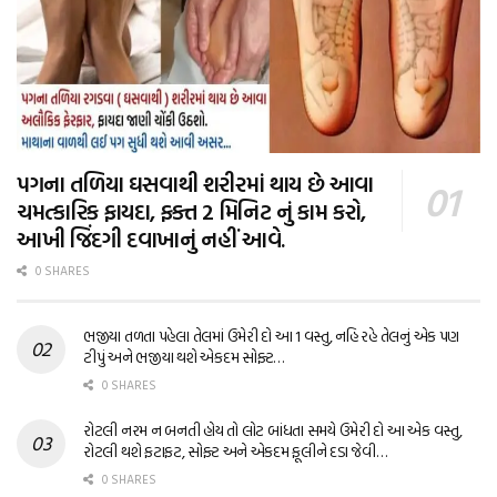
પગના તળિયા ઘસવાથી શરીરમાં થાય છે આવા
ચમત્કારિક ફાયદા, ફક્ત 2 મિનિટ નું કામ કરો,
આખી જિંદગી દવાખાનું નહીં આવે.
0 SHARES
ભજીયા તળતા પહેલા તેલમાં ઉમેરી દો આ 1 વસ્તુ, નહિ રહે તેલનું એક પણ
ટીપું અને ભજીયા થશે એકદમ સોફ્ટ…
0 SHARES
રોટલી નરમ ન બનતી હોય તો લોટ બાંધતા સમયે ઉમેરી દો આ એક વસ્તુ,
રોટલી થશે ફટાફટ, સોફ્ટ અને એકદમ ફૂલીને દડા જેવી…
0 SHARES