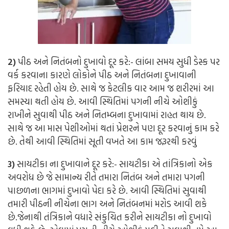
2)
પીઠ અને નિતંબનો દુખાવો દૂર કરે:-
લાંબા સમય સુધી ડેસ્ક પર
વર્ક કરવાના કારણે લોકોને પીઠ અને નિતંબના દુખાવાની
ફરિયાદ રહેતી હોય છે. સાથે જ કેટલીક વાર આમ જ શરીરમાં આ
સમસ્યા થતી હોય છે. આવી સ્થિતિમાં પગની નીચે ઓશીકું
રાખીને સુવાથી પીઠ અને નિતમ્બના દુખાવામાં રાહત થાય છે.
સાથે જ આ માસ પેશીઓમાં થતાં પ્રેશરને પણ દૂર કરવાનું કામ કરે
છે. તેથી આવી સ્થિતિમાં સૂતી વખતે આ કામ જરૂરથી કરવું
3)
સાયટીકા ના દુખાવાને દૂર કરે:-
સાયટીકા એ તાંત્રિકાનો એક
અવરોધ છે જે સામાન્ય રીતે તમારા નિતંબ અને તમારા પગની
પાછળના ભાગમાં દુખાવો પેદા કરે છે. આવી સ્થિતિમાં સુવાથી
તમારી પીઠની નીચેના ભાગ અને નિતંબનમાં મરોડ આવી શકે
છે.જેનાથી તંત્રિકાને વધારે સંકુચિત કરીને સાયટીકા નો દુખાવો