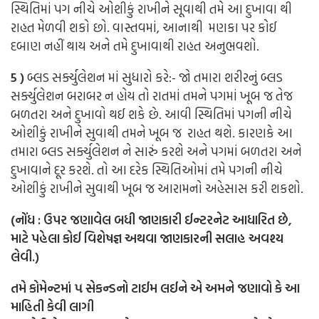
સ્થિતિમાં પગ નીચે ઓશીકું રાખીને સૂવાથી તમે આ દુખાવા થી
રાહત મેળવી શકો છો. વાસ્તવમાં, આનાથી મણકા પર કોઈ
દબાણ નહીં થાય અને તમે દુખાવાથી રાહત અનુભવશો.
5 )
બ્લડ સર્ક્યુલેશન માં સુધારો કરે:-
જો તમારા શરીરનું બ્લડ
સર્ક્યુલેશન બરાબર ન હોય તો રાતમાં તમને પગમાં ખૂબ જ તેજ
બળતરા અને દુખાવો થઈ શકે છે. આવી સ્થિતિમાં પગની નીચે
ઓશીકું રાખીને સુવાથી તમને ખૂબ જ રાહત થશે. કારણકે આ
તમારા બ્લડ સર્ક્યુલેશન ને સારું કરશે અને પગમાં બળતરા અને
દુખાવાને દૂર કરશે. તો આ દરેક સ્થિતિઓમાં તમે પગની નીચે
ઓશીકું રાખીને સુવાથી ખૂબ જ આરામનો અહેસાસ કરી શકશો.
(નોંધ : ઉપર જણાવેલ બધી જાણકારી ઈન્ટરનેટ આધારિત છે,
માટે પહેલા કોઈ વિશેષજ્ઞ અથવા જાણકારની સલાહ અવશ્ય
લેવી.)
તમે કોમેન્ટમાં ૫ સેકન્ડનો ટાઈમ લઈને એ અમને જણાવો કે આ
માહિતી કેવી લાગી