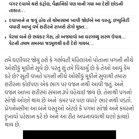
વગર દવાએ થશે કંટ્રોલ, વૈજ્ઞાનિકો પણ માની ગયા આ દેશી છોડની
તાકાત…
દવાખાને ન જવું હોય તો ચોમાસામાં ખાવી જોઈએ આ વસ્તુ, ઇમ્યુનિટી
વધારી આખું વર્ષ શરીરને રાખશે રોગો મુક્ત…
પેટમાં બને છે ભયંકર ગેસ, તો અજમાવો આ ઘરગથ્થું સરળ ઉપાય…
પેટની તમામ સમસ્યા જડમૂળથી કરી દેશે ગાયબ…
તમે ઘણીવાર જોયું હશે કે ગર્ભવતી મહિલાઓ પોતાના પગની નીચે
ઓશીકું મૂકીને સુવે છે. પરંતુ શું તમે વિચાર્યું છે કે તેઓ આવું કેમ
કરે છે? સુતી વખતે પગની નીચે ઓશીકું મૂકીને સુવાથી તમારા
શરીરના કોઈપણ એક ભાગ પર વજન નથી આવી જતું. અને
વજન આખા શરીરમાં સમાન રૂપે વહેંચાઈ જાય છે. તેનાથી પગનો
સોજો ઓછો થાય છે અને કમર પર પણ વધારે ભાર નથી પડતો.
પ્રેગનેન્સીમાં આ બંને વસ્તુઓ એટલે કે પગમાં સોજો અને કમરનો
દુખાવો પરેશાન કરે છે અને આ રીત અપનાવવાથી ઘણો ફાયદો
થાય છે.