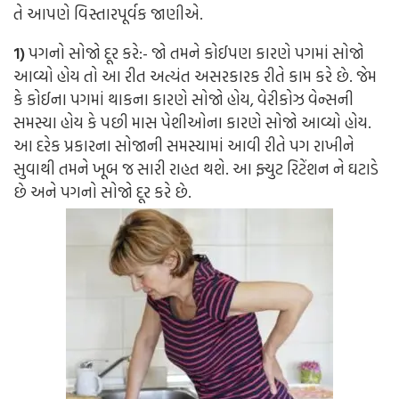
તે આપણે વિસ્તારપૂર્વક જાણીએ.
1)
પગનો સોજો દૂર કરે:-
જો તમને કોઈપણ કારણે પગમાં સોજો
આવ્યો હોય તો આ રીત અત્યંત અસરકારક રીતે કામ કરે છે. જેમ
કે કોઈના પગમાં થાકના કારણે સોજો હોય, વેરીકોઝ વેન્સની
સમસ્યા હોય કે પછી માસ પેશીઓના કારણે સોજો આવ્યો હોય.
આ દરેક પ્રકારના સોજાની સમસ્યામાં આવી રીતે પગ રાખીને
સુવાથી તમને ખૂબ જ સારી રાહત થશે. આ ફ્યુટ રિટેંશન ને ઘટાડે
છે અને પગનો સોજો દૂર કરે છે.