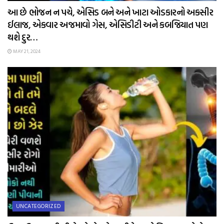
આ છે ભોજન ન પચે, એસિડ બને અને ખાટા ઓડકારનો અકસીર
ઈલાજ, એકવાર અજમાવો ગેસ, એસિડીટી અને કબજિયાત પણ
થશે દુર…
MAY 21, 2024
UNCATEGORIZED