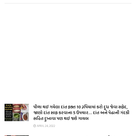
પીળા થઈ ગયેલા દાંત ફક્ત 10 રૂપિયામાં કરો દૂધ જેવા સફેદ,
જાણો દાંત સાફ કરવાના 5 ઉપચાર… દાંત અને પેઢાની ગંદકી
સહિત દુખાવા પણ થઈ જશે ગાયબ
APRIL 24, 2022