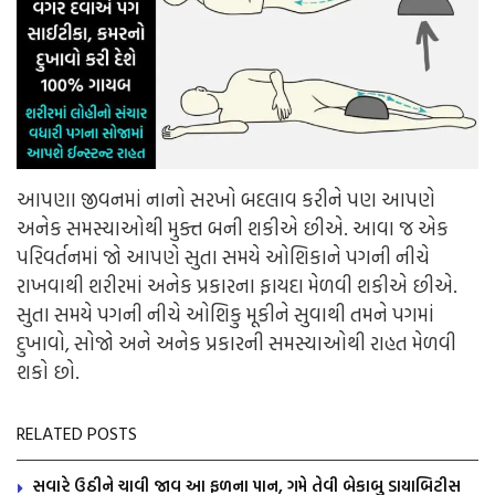
આપણા જીવનમાં નાનો સરખો બદલાવ કરીને પણ આપણે
અનેક સમસ્યાઓથી મુક્ત બની શકીએ છીએ. આવા જ એક
પરિવર્તનમાં જો આપણે સુતા સમયે ઓશિકાને પગની નીચે
રાખવાથી શરીરમાં અનેક પ્રકારના ફાયદા મેળવી શકીએ છીએ.
સુતા સમયે પગની નીચે ઓશિકુ મૂકીને સુવાથી તમને પગમાં
દુખાવો, સોજો અને અનેક પ્રકારની સમસ્યાઓથી રાહત મેળવી
શકો છો.
RELATED POSTS
સવારે ઉઠીને ચાવી જાવ આ ફળના પાન, ગમે તેવી બેકાબુ ડાયાબિટીસ