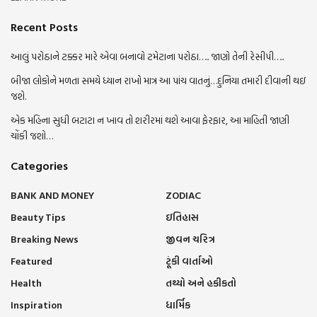
Recent Posts
આલું પરોઠાને ટક્કર મારે એવા બનાવો ટમેટાના પરોઠા….. જાણો તેની રેસીપી…..
બીજા લોકોને મળતા સમયે ધ્યાન રાખો માત્ર આ પાંચ વાતનું…દુનિયા તમારી દીવાની થઇ
જશે.
એક મહિના સુધી બટાટા ન ખાવ તો શરીરમાં થશે આવા ફેરફાર, આ માહિતી જાણી
ચોંકી જશો…
Categories
BANK AND MONEY
ZODIAC
Beauty Tips
ઇતિહાસ
Breaking News
જીવન ચરિત્ર
Featured
ટૂંકી વાર્તાઓ
Health
તથ્યો અને હકીકતો
Inspiration
ધાર્મિક