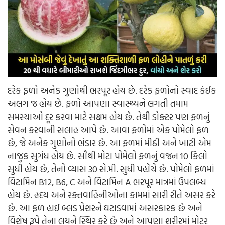
દરેક ફળો અનેક ગુણોથી ભરપૂર હોય છે. દરેક ફળોનો સ્વાદ કંઈક
અલગ જ હોય છે. ફળો આપણા સ્વાસ્થ્યને લગતી તમામ
સમસ્યાઓ દૂર કરવા માટે સક્ષમ હોય છે. તેથી ડોક્ટર પણ ફળનું
સેવન કરવાની સલાહ આપે છે. આવા ફળોમાં એક પોમેલો ફળ
છે, જે અનેક ગુણોનો ભંડાર છે. આ ફળમાં મીઠી અને ખાટી એમ
નાજુક સુગંધ હોય છે. સૌથી મોટા પોમેલો ફળનું વજન 10 કિલો
સુધી હોય છે, તેનો વ્યાસ 30 સે.મી. સુધી પહોંચે છે. પોમેલો ફળમાં
વિટામિન B12, B6, C અને વિટામિન A ભરપૂર માત્રમાં ઉપલબ્ધ
હોય છે.
હૃદય અને રક્તવાહિનીઓના કામમાં સારી રીતે અસર કરે
છે. આ ફળ હાઈ બ્લડ પ્રેશરને ઘટાડવામાં અસરકારક છે અને
વિશેષ રૂપે તેના લયને સ્થિર કરે છે અને આપણા શરીરમાં મોટર