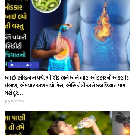
UNCATEGORIZED
આ છે ભોજન ન પચે, એસિડ બને અને ખાટા ઓડકારનો અકસીર
ઈલાજ, એકવાર અજમાવો ગેસ, એસિડીટી અને કબજિયાત પણ
થશે દુર…
MAY 21, 2024