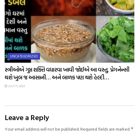
UNCATEGORIZED
સ્ત્રીઓએ ગુપ્ત શક્તિ વધારવા ખાવી જોઈએ આ વસ્તુ, પ્રેગનેન્સી
થશે ખુબ જ આસાની… અને બાળક પણ થશે હેલ્દી…
JULY 11, 2023
Leave a Reply
Your email address will not be published.
Required fields are marked
*