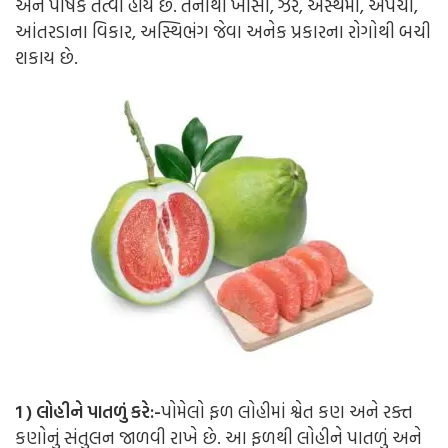
અને પોષક તત્વો હોય છે. તેનાથી ખાંસી, ઝેર, અસ્થમા, અપચો,
આંતરડાના વિકાર, અસ્થિભંગ જેવા અનેક પ્રકારના રોગોથી બચી
શકાય છે.
1 ) લોહીને પાતળું કરે:-
પોમેલો ફળ લોહીમાં શ્વેત કણ અને રક્ત
કણોનું સંતુલન જાળવી રાખે છે. આ ફળથી લોહીને પાતળું અને