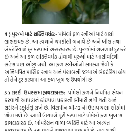
4 ) પુરુષો માટે શક્તિવર્ધક:-
પોમેલો ફળ સ્ત્રીઓ માટે ઘણો
લાભદાયક છે. આ ત્વચાને ચમકીલી બનાવે છે અને ખીલ તથા
બેક્ટેરિયાને દૂર કરવામાં અસરકારક છે. પુરુષોમાં નબળાઈ દૂર કરે
છે અને આ ફળ શક્તિવર્ધક હોવાથી પુરુષો માટે આશીર્વાદથી
સહેજ પણ ઓછું નથી. આ ફળ સ્ત્રીઓની સમસ્યા જેવી કે
અનિયમિત માસિક સ્ત્રાવ અને પેશાબની જગ્યાએ બેક્ટેરિયા હોય
તો તેને દૂર કરવામાં આ ફળ ખુબ જ ઉપયોગી છે.
5 ) શરદી-ઉધરસમાં ફાયદાકારક:-
પોમેલો ફળને નિયમિત સેવન
કરવાથી આપણને કોઈપણ પ્રકારની બીમારી નથી થતી અને
શરીરને સ્ફૂર્તિલું રાખે છે. વિટામીન બી-12 ની ઉણપ ઘણા લોકોમાં
જોવા મળે છે. આવી ઉણપને પૂરી કરવા માટે પોમેલો ફળ ખુબ જ
ફાયદાકારક છે, ઓપરેશન વાળા વ્યક્તિ માટે આ અત્યંત
ફાયદાકારક છે. આ ઘાવને રૂજવવામાં મદદ કરે છે. તાવ શરદી,