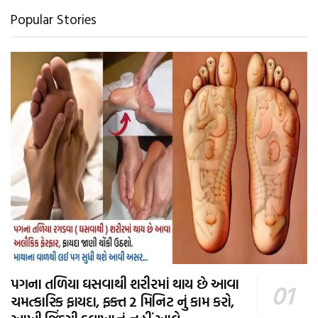
Popular Stories
પગના તળિયા ઘસવાથી શરીરમાં થાય છે આવા
ચમત્કારિક ફાયદા, ફક્ત 2 મિનિટ નું કામ કરો,