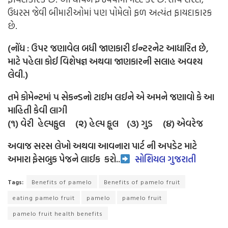
ઉધરસ જેવી બીમારીઓમાં પણ પોમેલો ફળ અત્યંત ફાયદાકારક
છે.
(નોંધ : ઉપર જણાવેલ બધી જાણકારી ઈન્ટરનેટ આધારિત છે,
માટે પહેલા કોઈ વિશેષજ્ઞ અથવા જાણકારની સલાહ અવશ્ય
લેવી.)
તમે કોમેન્ટમાં ૫ સેકન્ડનો ટાઈમ લઈને એ અમને જણાવો કે આ
માહિતી કેવી લાગી
(૧) વેરી હેલ્પફુલ (૨) હેલ્પ ફૂલ (૩) ગુડ (૪) એવરેજ
અવાજ સરસ લેખો અથવા આવનારા પાર્ટ ની અપડેટ માટે
અમારા ફેસબુક પેજને લાઈક
કરો..
સોશિયલ ગુજરાતી
Tags:
Benefits of pamelo
Benefits of pamelo fruit
eating pamelo fruit
pamelo
pamelo fruit
pamelo fruit health benefits