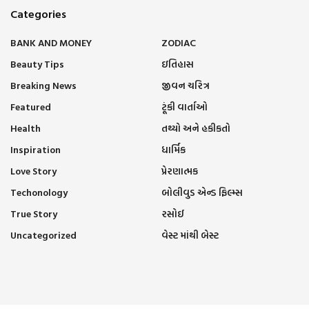
Categories
BANK AND MONEY
ZODIAC
Beauty Tips
ઇતિહાસ
Breaking News
જીવન ચરિત્ર
Featured
ટૂંકી વાર્તાઓ
Health
તથ્યો અને હકીકતો
Inspiration
ધાર્મિક
Love Story
પ્રેરણાત્મક
Techonology
બોલીવુડ એન્ડ ફિલ્મ્સ
True Story
રસોઈ
Uncategorized
વેસ્ટ માંથી બેસ્ટ