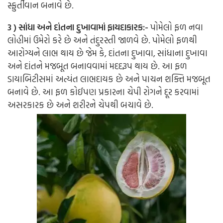
સ્ફુર્તીવાન બનાવે છે.
3 ) સાંધા અને દાંતના દુખાવામાં ફાયદાકારક:-
પોમેલો ફળ નવા
લોહીમાં ઉમેરો કરે છે અને તંદુરસ્તી જાળવે છે. પોમેલો ફળથી
આરોગ્યને લાભ થાય છે જેમ કે, દાંતના દુખાવા, સાંધાના દુખાવા
અને દાંતને મજબૂત બનાવવામાં મદદરૂપ થાય છે. આ ફળ
ડાયાબિટીસમાં અત્યંત લાભદાયક છે અને પાચન શક્તિ મજબૂત
બનાવે છે. આ ફળ કોઈપણ પ્રકારના ચેપી રોગને દૂર કરવામાં
અસરકારક છે અને શરીરને ચેપથી બચાવે છે.