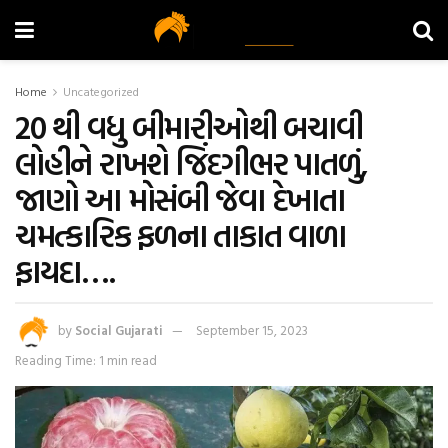
Home
Uncategorized
20 થી વધુ બીમારીઓથી બચાવી
લોહીને રાખશે જિંદગીભર પાતળું,
જાણો આ મોસંબી જેવા દેખાતા
ચમત્કારિક ફળના તાકાત વાળા
ફાયદા….
by
Social Gujarati
September 15, 2023
Reading Time: 1 min read