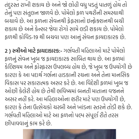
તંદુરસ્ત રાખી શકાય છે અને જો લોહી વધુ પડતું પાતળું હોય તો
તેનું પણ સંતુલન જાળવે છે. પોમેલો ફળ પથરીની સમસ્યાથી
બચાવે છે. આ ફળના સેવનથી ફેફસાનો ઇન્ફેક્શનથી બચી
શકાય છે અને કેન્સર જેવા રોગો સામે લડી શકાય છે. પોમેલો
ફળથી કોવિડ-19 થી બચવા પણ આનું સેવન ફાયદાકારક છે.
2 ) સ્ત્રીઓ માટે ફાયદાકારક:-
ગર્ભવતી મહિલાઓ માટે પોમેલો
ફળનું સેવન ખુબ જ ફાયદાકારક સાબિત થાય છે. આ ફળમાં
કેલ્શિયમ અને ફોસ્ફરસ ઉપલબ્ધ હોય છે, જે ખુબ જ ઉપયોગી છે
કારણ કે આ પદાર્થ ગર્ભના હાડકાની રચના અને તેના માનસિક
વિકાસ પર સકારાત્મક અસર કરે છે. આ વિદેશી ફળમાં ખુબ જ
ઓછી કેલેરી હોય છે તેથી ભવિષ્યમાં બનતી માતાના વજનને
અસર નહીં કરે. આ મહિલાઓના શરીર માટે પણ ઉપયોગી છે,
કારણ કે તેના ઉત્સેચકો ચરબી અને ખાંડના સ્તરને તોડી શકે છે.
ગર્ભવતી મહિલાઓ માટે આ ફળનો પલ્પ સંપૂર્ણ રીતે તરસ
છીપાવવાનું કામ કરે છે.