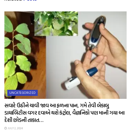
UNCATEGORIZED
સવારે ઉઠીને ચાવી જાવ આ ફળના પાન, ગમે તેવી બેકાબુ
ડાયાબિટીસ વગર દવાએ થશે કંટ્રોલ, વૈજ્ઞાનિકો પણ માની ગયા આ
દેશી છોડની તાકાત…
JULY 2, 2024