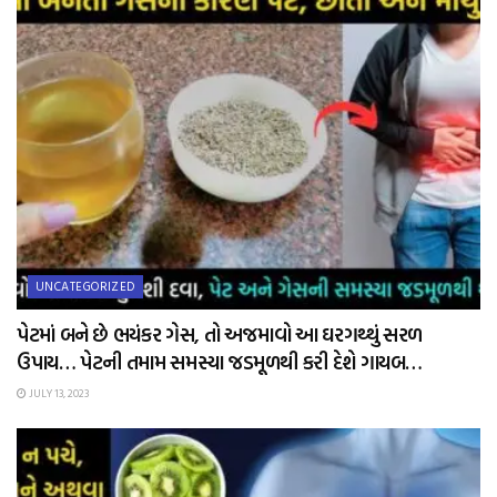
UNCATEGORIZED
પેટમાં બને છે ભયંકર ગેસ, તો અજમાવો આ ઘરગથ્થું સરળ
ઉપાય… પેટની તમામ સમસ્યા જડમૂળથી કરી દેશે ગાયબ…
JULY 13, 2023