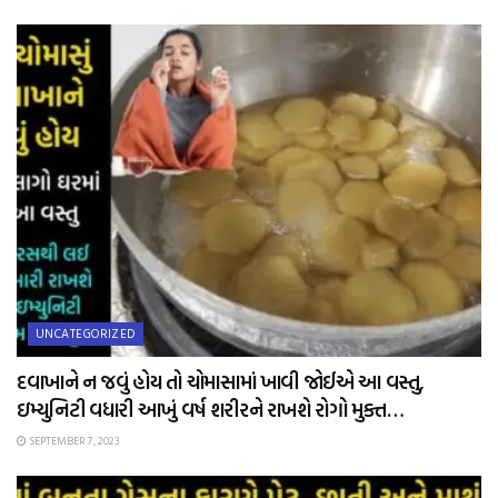
UNCATEGORIZED
દવાખાને ન જવું હોય તો ચોમાસામાં ખાવી જોઈએ આ વસ્તુ,
ઇમ્યુનિટી વધારી આખું વર્ષ શરીરને રાખશે રોગો મુક્ત…
SEPTEMBER 7, 2023