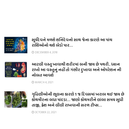
સૂર્યદેવને મળશે શનિદેવનો સાથ જેના કારણે આ પાંચ
રાશિઓનો થશે બેડો પાર…
DECEMBER 4, 2018
આટલી વસ્તુ ખાવાથી શરીરમાં બની જાય છે પથરી.. ધ્યાન
રાખો આ વસ્તુનું નહીં તો ગંભીર દુખાવા અને ઓપરેશન ની
નોબત આવશે
MARCH 4, 2021
ગૃહિણીઓની ભૂલના કારણે 1 જ દિવસમાં ખરાબ થઈ જાય છે
કોથમીરના બધા પાંદડા… જાણો કોથમરીને લાંબા સમય સુધી
તાજી, ફ્રેશ અને લીલી રાખવાની સરળ ટીપ્સ…
OCTOBER 22, 2021