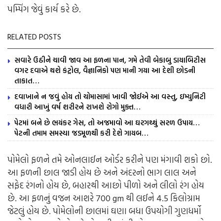
પમ્પિંગ જેવું કાર્ય કરે છે.
RELATED POSTS
સવારે ઉઠીને ચાવી જાવ આ ફળના પાન, ગમે તેવી બેકાબુ ડાયાબિટીસ
વગર દવાએ થશે કંટ્રોલ, વૈજ્ઞાનિકો પણ માની ગયા આ દેશી છોડની
તાકાત…
દવાખાને ન જવું હોય તો ચોમાસામાં ખાવી જોઈએ આ વસ્તુ, ઇમ્યુનિટી
વધારી આખું વર્ષ શરીરને રાખશે રોગો મુક્ત…
પેટમાં બને છે ભયંકર ગેસ, તો અજમાવો આ ઘરગથ્થું સરળ ઉપાય…
પેટની તમામ સમસ્યા જડમૂળથી કરી દેશે ગાયબ…
પોમેલો ફળને તમે ઓનલાઈન ઓર્ડર કરીને પણ મંગાવી શકો છો.
આ ફળની છાલ જાડી હોય છે અને અંદરનો ભાગ લાલ અને
સફેદ રંગનો હોય છે, બહારથી આછો પીળો અને લીલો રંગ હોય
છે. આ ફળનું વજન આશરે 700 gm થી લઈને 4.5 કિલોગ્રામ
જેટલું હોય છે. પોમેલોની છાલમાં ઘણા બધા ઉપયોગી ગુણધર્મો