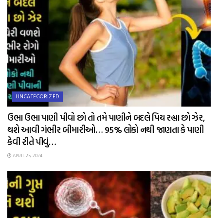
UNCATEGORIZED
ઉભા ઉભા પાણી પીવો છો તો તમે પાણીને બદલે પિય રહ્યા છો ઝેર,
થશે આવી ગંભીર બીમારીઓ… 95% લોકો નથી જાણતા કે પાણી
કેવી રીતે પીવું…
APRIL 25, 2024