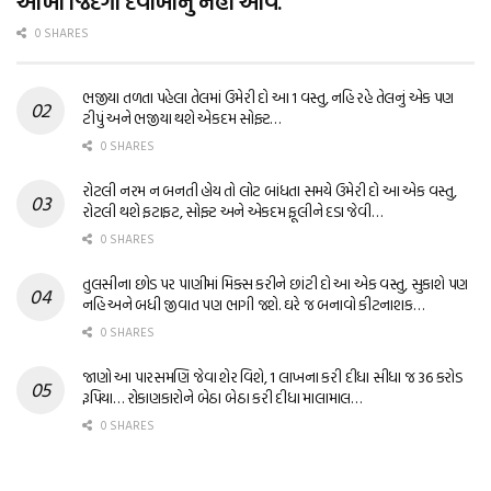
આખી જિંદગી દવાખાનું નહીં આવે.
0 SHARES
ભજીયા તળતા પહેલા તેલમાં ઉમેરી દો આ 1 વસ્તુ, નહિ રહે તેલનું એક પણ
ટીપું અને ભજીયા થશે એકદમ સોફ્ટ…
0 SHARES
રોટલી નરમ ન બનતી હોય તો લોટ બાંધતા સમયે ઉમેરી દો આ એક વસ્તુ,
રોટલી થશે ફટાફટ, સોફ્ટ અને એકદમ ફૂલીને દડા જેવી…
0 SHARES
તુલસીના છોડ પર પાણીમાં મિક્સ કરીને છાંટી દો આ એક વસ્તુ, સુકાશે પણ
નહિ અને બધી જીવાત પણ ભાગી જશે. ઘરે જ બનાવો કીટનાશક…
0 SHARES
જાણો આ પારસમણિ જેવા શેર વિશે, 1 લાખના કરી દીધા સીધા જ 36 કરોડ
રૂપિયા… રોકાણકારોને બેઠા બેઠા કરી દીધા માલામાલ…
0 SHARES