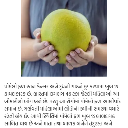
પોમેલો ફળ સ્તન કેન્સર અને દૂધની ગાંઠને દૂર કરવામાં ખુબ જ
ફાયદાકારક છે. ભારતમાં લગભગ 46 ટકા જેટલી મહિલાઓ આ
બીમારીનો ભોગ બને છે. પરંતુ આ રોગોમાં પોમેલો ફળ આશીર્વાદ
સમાન છે. ગર્ભવતી મહિલાઓમાં લોહીની કમીની સમસ્યા વધારે
રહેતી હોય છે. આવી સ્થિતિમાં પોમેલો ફળ ખુબ જ લાભદાયક
સાબિત થાય છે અને માતા તથા બાળક બંનેને તંદુરસ્ત અને