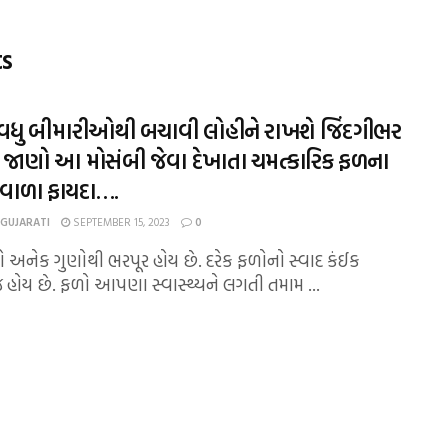
ts
 વધુ બીમારીઓથી બચાવી લોહીને રાખશે જિંદગીભર
, જાણો આ મોસંબી જેવા દેખાતા ચમત્કારિક ફળના
 વાળા ફાયદા….
 GUJARATI
SEPTEMBER 15, 2023
0
ો અનેક ગુણોથી ભરપૂર હોય છે. દરેક ફળોનો સ્વાદ કંઈક
ોય છે. ફળો આપણા સ્વાસ્થ્યને લગતી તમામ ...