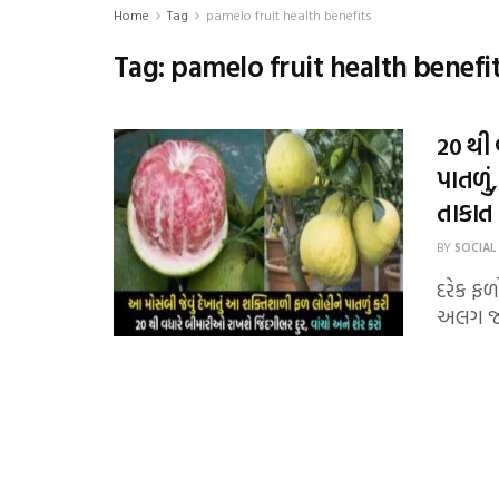
Home
Tag
pamelo fruit health benefits
Tag:
pamelo fruit health benefi
20 થી
પાતળું
તાકાત
BY
SOCIAL
દરેક ફળ
અલગ જ હ