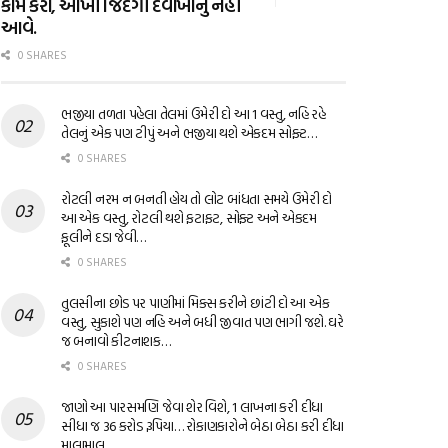
કામ કરો, આખી જિંદગી દવાખાનું નહીં
આવે.
0 SHARES
ભજીયા તળતા પહેલા તેલમાં ઉમેરી દો આ 1 વસ્તુ, નહિ રહે
તેલનું એક પણ ટીપું અને ભજીયા થશે એકદમ સોફ્ટ…
0 SHARES
રોટલી નરમ ન બનતી હોય તો લોટ બાંધતા સમયે ઉમેરી દો
આ એક વસ્તુ, રોટલી થશે ફટાફટ, સોફ્ટ અને એકદમ
ફૂલીને દડા જેવી…
0 SHARES
તુલસીના છોડ પર પાણીમાં મિક્સ કરીને છાંટી દો આ એક
વસ્તુ, સુકાશે પણ નહિ અને બધી જીવાત પણ ભાગી જશે. ઘરે
જ બનાવો કીટનાશક…
0 SHARES
જાણો આ પારસમણિ જેવા શેર વિશે, 1 લાખના કરી દીધા
સીધા જ 36 કરોડ રૂપિયા… રોકાણકારોને બેઠા બેઠા કરી દીધા
માલામાલ…