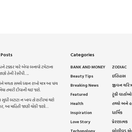
 Posts
Categories
ાને ટક્કર મારે એવા બનાવો ટમેટાના
BANK AND MONEY
ZODIAC
જાણો તેની રેસીપી…..
Beauty Tips
ઇતિહાસ
ને મળતા સમયે ધ્યાન રાખો માત્ર આ પાંચ
Breaking News
જીવન ચરિત્
નિયા તમારી દીવાની થઇ જશે.
Featured
ટૂંકી વાર્તાઓ
સુધી બટાટા ન ખાવ તો શરીરમાં થશે
Health
તથ્યો અને 
ાર, આ માહિતી જાણી ચોંકી જશો…
Inspiration
ધાર્મિક
Love Story
પ્રેરણાત્મક
Techonology
બોલીવુડ એન્