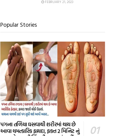
FEBRUARY 21, 2023
Popular Stories
પગના તળિયા ઘસવાથી શરીરમાં થાય છે
આવા ચમત્કારિક ફાયદા, ફક્ત 2 મિનિટ નું