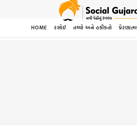
HOME
રસોઈ
તથ્યો અને હકીકતો
પ્રેરણાત્