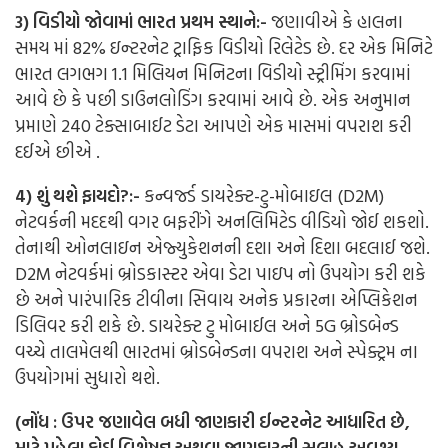
3) વિડીયો જોવામાં ભારત પ્રથમ સ્થાને:-
જણાવીએ કે હાલના
સમય માં 82% ઇન્ટરનેટ ટ્રાફિક વિડીયો રિલેટેડ છે. દર એક મિનિટે
ભારત લગભગ 1.1 મિલિયન મિનિટના વિડીયો સ્ટ્રીમિંગ કરવામાં
આવે છે કે પછી ડાઉનલોડિંગ કરવામાં આવે છે. એક અનુમાન
પ્રમાણે 240 ટેક્સાબાઈટ ડેટા આપણે એક માસમાં વપરાશ કરી
દઈએ છીએ .
4) શું થશે ફાયદો?:-
કન્વર્જ્ડ ડાયરેક્ટ-ટુ-મોબાઇલ (D2M)
નેટવર્કની મદદથી વગર બફરીંગે અનલિમિટેડ વીડિયો જોઈ શકશો.
તેનાથી ઓનલાઇન એજ્યુકેશનની દશા અને દિશા બદલાઈ જશે.
D2M નેટવર્કમાં બ્રોડકાસ્ટર એવા ડેટા પાઇપ નો ઉપયોગ કરી શકે
છે અને પારંપારિક ટીવીના સિવાય અનેક પ્રકારના એપ્લિકેશન
ડિલિવર કરી શકે છે. ડાયરેક્ટ ટુ મોબાઈલ અને 5G બ્રોડબેન્ડ
વચ્ચે તાલમેલથી ભારતમાં બ્રોડબેન્ડના વપરાશ અને સ્પેક્ટ્રમ ના
ઉપયોગમાં સુધારો થશે.
(નોંધ : ઉપર જણાવેલ બધી જાણકારી ઈન્ટરનેટ આધારિત છે,
માટે પહેલા કોઈ વિશેષજ્ઞ અથવા જાણકારની સલાહ અવશ્ય