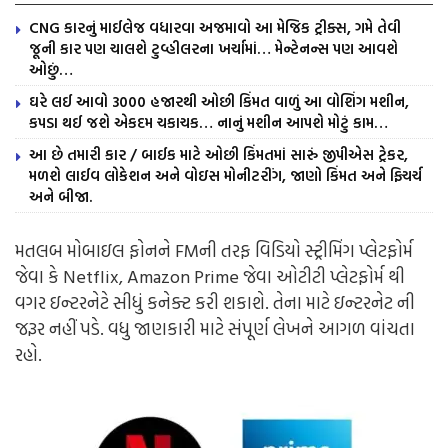
CNG કારનું માઈલેજ વધારવા અજમાવો આ મેજિક ટ્રીક્સ, ગમે તેવી
જૂની કાર પણ ચાલશે ટુવ્હીલરના ખર્ચામાં… મેન્ટેનન્સ પણ આવશે
ઓછું…
ઘરે લઈ આવો 3000 હજારથી ઓછી કિંમત વાળું આ વોશિંગ મશીન,
કપડા થઈ જશે એકદમ ચકાચક… નાનું મશીન આપશે મોટું કામ…
આ છે તમારી કાર / બાઈક માટે ઓછી કિંમતમાં સારું જીપીએસ ટ્રેકર,
મળશે લાઈવ લોકેશન અને વોઇસ મોનીટરીંગ, જાણો કિંમત અને ફિચર્ચ
અને બીજા.
મતલબ મોબાઇલ ફોનને FMની તરફ વિડિયો સ્ટ્રીમિંગ પ્લેટફોર્મ
જેવા કે Netflix, Amazon Prime જેવા ઓટીટી પ્લેટફોર્મ થી
વગર ઇન્ટરનેટે સીધું કનેક્ટ કરી શકાશે. તેના માટે ઇન્ટરનેટ ની
જરૂર નહીં પડે. વધુ જાણકારી માટે સંપૂર્ણ લેખને આગળ વાંચતા
રહો.