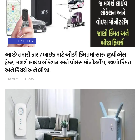
TECHONOLOGY
આ છે તમારી કાર / બાઈક માટે ઓછી કિંમતમાં સારું જીપીએસ
ટ્રેકર, મળશે લાઈવ લોકેશન અને વોઇસ મોનીટરીંગ, જાણો કિંમત
અને ફિચર્ચ અને બીજા.
NOVEMBER 30, 2022