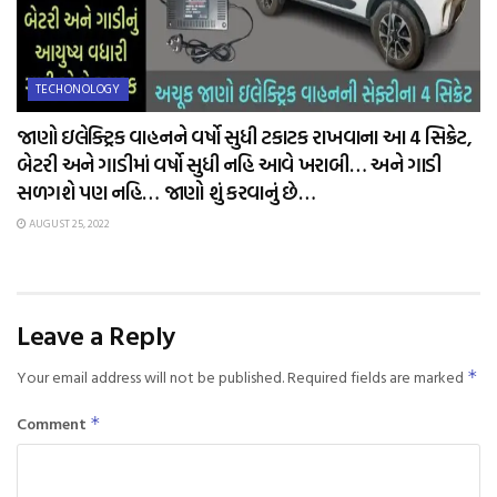
TECHONOLOGY
જાણો ઇલેક્ટ્રિક વાહનને વર્ષો સુધી ટકાટક રાખવાના આ 4 સિક્રેટ,
બેટરી અને ગાડીમાં વર્ષો સુધી નહિ આવે ખરાબી… અને ગાડી
સળગશે પણ નહિ… જાણો શું કરવાનું છે…
AUGUST 25, 2022
Leave a Reply
Your email address will not be published.
Required fields are marked
*
Comment
*