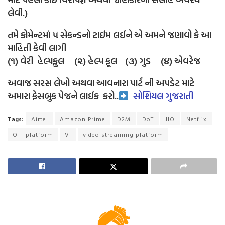
લેવી.)
તમે કોમેન્ટમાં ૫ સેકન્ડનો ટાઈમ લઈને એ અમને જણાવો કે આ
માહિતી કેવી લાગી
(૧) વેરી હેલ્પફુલ (૨) હેલ્પ ફૂલ (૩) ગુડ (૪) એવરેજ
અવાજ સરસ લેખો અથવા આવનારા પાર્ટ ની અપડેટ માટે
અમારા ફેસબુક પેજને લાઈક
કરો..
સોશિયલ ગુજરાતી
Tags:
Airtel
Amazon Prime
D2M
DoT
JIO
Netflix
OTT platform
Vi
video streaming platform