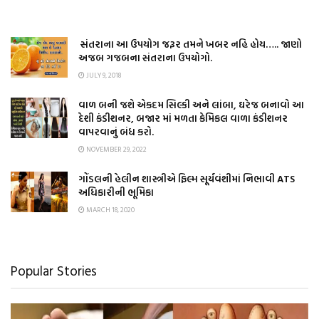
સંતરાના આ ઉપયોગ જરૂર તમને ખબર નહિ હોય….. જાણો
અજબ ગજબના સંતરાના ઉપયોગો.
JULY 9, 2018
વાળ બની જશે એકદમ સિલ્કી અને લાંબા, ઘરેજ બનાવો આ
દેશી કંડીશનર, બજાર માં મળતા કેમિકલ વાળા કંડીશનર
વાપરવાનું બંધ કરો.
NOVEMBER 29, 2022
ગોંડલની હેલીન શાસ્ત્રીએ ફિલ્મ સૂર્યવંશીમાં નિભાવી ATS
અધિકારીની ભૂમિકા
MARCH 18, 2020
Popular Stories