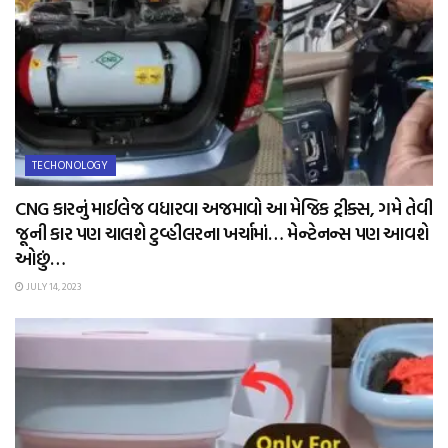
TECHONOLOGY
CNG કારનું માઈલેજ વધારવા અજમાવો આ મેજિક ટ્રીક્સ, ગમે તેવી
જૂની કાર પણ ચાલશે ટુવ્હીલરના ખર્ચામાં… મેન્ટેનન્સ પણ આવશે
ઓછું…
JULY 14, 2023