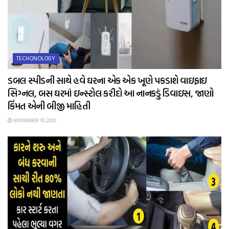
TECHONOLOGY
ડબલ સ્પીડની સાથે હવે ઘરના એક એક ખૂણે પકડાશે વાઇફાઇ
સિગ્નલ, બસ ઘરમાં ઇન્સ્ટોલ કરીદો આ નાનકડું ડિવાઇસ, જાણો
કિંમત એની બીજી માહિતી
NOVEMBER 10, 2022