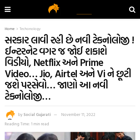
Home
Techonology
સરકાર લાવી રહી છે નવી ટેકનોલોજી !
ઈન્ટરનેટ વગર જ જોઈ શકાશે
વિડીયો, Netflix અને Prime
Video… Jio, Airtel અને Vi ને છૂટી
જશે પરસેવો… જાણો આ નવી
ટેકનોલોજી…
by
Social Gujarati
November 11, 2022
Reading Time: 1 min read