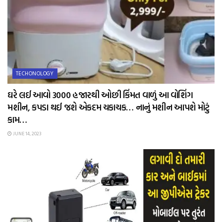
TECHONOLOGY
ઘરે લઈ આવો 3000 હજારથી ઓછી કિંમત વાળું આ વોશિંગ
મશીન, કપડા થઈ જશે એકદમ ચકાચક… નાનું મશીન આપશે મોટું
કામ…
JUNE 14, 2023