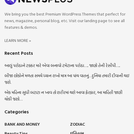
We bring you the best Premium WordPress Themes that perfect for
news, magazine, personal blog, etc. Visit our landing page to see all
features & demos.
LEARN MORE »
Recent Posts
આલું પરોઠાને ટક્કર મારે એવા બનાવો ટમેટાના પરોઠા….. જાણો તેની રેસીપી…..
બીજા લોકોને મળતા સમયે ધ્યાન રાખો માત્ર આ પાંચ વાતનું…દુનિયા તમારી દીવાની થઇ
જશે.
એક મહિના સુધી બટાટા ન ખાવ તો શરીરમાં થશે આવા ફેરફાર, આ માહિતી જાણી
ચોંકી જશો…
Categories
BANK AND MONEY
ZODIAC
Beauty Tips
ઇતિહાસ