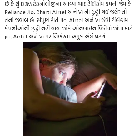
છે કે શું D2M ટેકનોલોજીના આવ્યા બાદ ટેલિકોમ કંપની જેમ કે
Reliance Jio, Bharti Airtel અને Vi ની છુટ્ટી થઈ જશે? તો
તેનો જવાબ છે સંપૂર્ણ રીતે Jio, Airtel અને Vi જેવી ટેલિકોમ
કંપનીઓની છુટ્ટી નહીં થાય. જોકે ઓનલાઈન વિડીયો જોવા માટે
jio, Airtel અને Vi પર નિર્ભરતા અમુક અંશે ઘટશે.