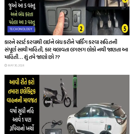
TECHONOLOGY
કારને સ્ટાર્ટ કરવાથી લઈને બંધ કરીને પાર્કિંગ કરવા સહિતની
સંપૂર્ણ સાચી માહિતી, કાર ચલાવતા લગભગ લોકો નથી જાણતા આ
માહિતી… શું તમે જાણો છો ??
MAY 30, 2024