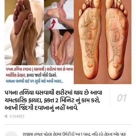
પગના તળિયા ઘસવાથી શરીરમાં થાય છે આવા
ચમત્કારિક ફાયદા, ફક્ત 2 મિનિટ નું કામ કરો,
આખી જિંદગી દવાખાનું નહીં આવે.
0 SHARES
ભજીયા તળતા પહેલા તેલમાં ઉમેરી દો આ 1 વસ્તુ, નહિ રહે તેલનું એક પણ