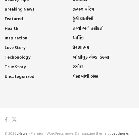
Breaking News
જીવન ચરિત્ર
Featured
ટૂંકી વાર્તાઓ
Health
તથ્યો અને હકીકતો
Inspiration
ધાર્મિક
Love Story
પ્રેરણાત્મક
Techonology
બોલીવુડ એન્ડ ફિલ્મ્સ
True Story
રસોઈ
Uncategorized
વેસ્ટ માંથી બેસ્ટ
© 2026
JNews
- Premium WordPress news & magazine theme by
Jegtheme
.