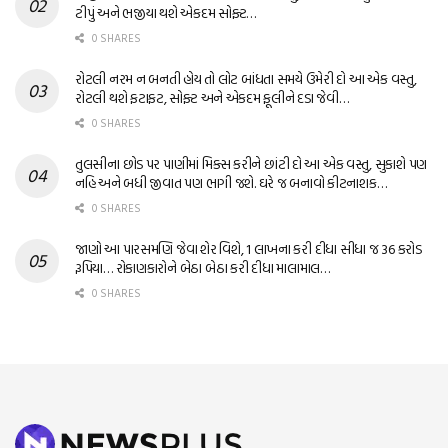
ટીપું અને ભજીયા થશે એકદમ સોફ્ટ…
0 SHARES
રોટલી નરમ ન બનતી હોય તો લોટ બાંધતા સમયે ઉમેરી દો આ એક વસ્તુ,
રોટલી થશે ફટાફટ, સોફ્ટ અને એકદમ ફૂલીને દડા જેવી…
0 SHARES
તુલસીના છોડ પર પાણીમાં મિક્સ કરીને છાંટી દો આ એક વસ્તુ, સુકાશે પણ
નહિ અને બધી જીવાત પણ ભાગી જશે. ઘરે જ બનાવો કીટનાશક…
0 SHARES
જાણો આ પારસમણિ જેવા શેર વિશે, 1 લાખના કરી દીધા સીધા જ 36 કરોડ
રૂપિયા… રોકાણકારોને બેઠા બેઠા કરી દીધા માલામાલ…
0 SHARES