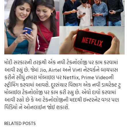
મોદી સરકારની તરફથી એક નવી ટેકનોલોજી પર કામ કરવામાં
આવી રહ્યું છે. જેમાં Jio, Airtel અને Viના નેટવર્કને બાયપાસ
કરીને સીધું તમારા મોબાઇલ પર Netflix, Prime Videoની
સ્ટ્રીમિંગ કરવામાં આવશે.
દૂરસંચાર વિભાગ એક નવી ડાયરેક્ટ ટુ
મોબાઈલ ટેકનોલોજી પર કામ કરી રહ્યુ છે. એવો દાવો કરવામાં
આવી રહ્યો છે કે આ ટેકનોલોજીની મદદથી ઇન્ટરનેટ વગર પણ
વિડિયો ને ઓનલાઈન જોઈ શકાશે.
RELATED POSTS