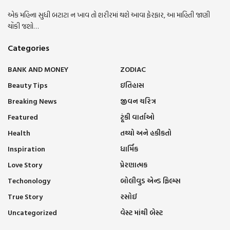
એક મહિના સુધી બટાટા ન ખાવ તો શરીરમાં થશે આવા ફેરફાર, આ માહિતી જાણી
ચોંકી જશો…
Categories
BANK AND MONEY
ZODIAC
Beauty Tips
ઇતિહાસ
Breaking News
જીવન ચરિત્ર
Featured
ટૂંકી વાર્તાઓ
Health
તથ્યો અને હકીકતો
Inspiration
ધાર્મિક
Love Story
પ્રેરણાત્મક
Techonology
બોલીવુડ એન્ડ ફિલ્મ્સ
True Story
રસોઈ
Uncategorized
વેસ્ટ માંથી બેસ્ટ