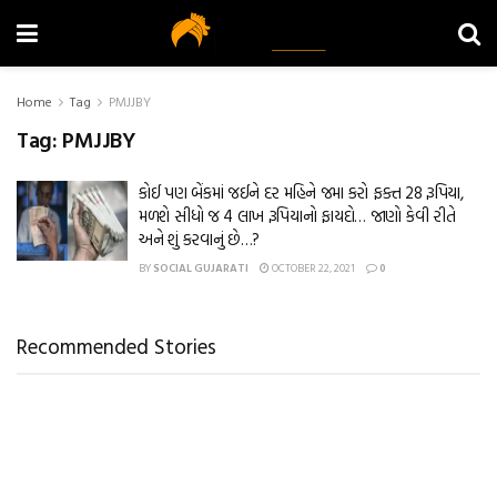
Home
Tag
PMJJBY
Tag:
PMJJBY
કોઈ પણ બેંકમાં જઈને દર મહિને જમા કરો ફક્ત 28 રૂપિયા,
મળશે સીધો જ 4 લાખ રૂપિયાનો ફાયદો… જાણો કેવી રીતે
અને શું કરવાનું છે…?
BY
SOCIAL GUJARATI
OCTOBER 22, 2021
0
Recommended Stories