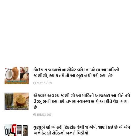
કોઈ પણ જગ્યાએ નાળીયેર વધેરતા પહેલા આ માહિતી
જાણીલો, ક્યાંક તમે તો આ ભૂલ નથી કરી રહ્યા ને?
MAY 7, 2019
એકવાર અવશ્ય જાણી લો આ માહિતી આજકાલ આ રીતે તમે
ઉલ્લુ બની રહ્યા છો. તમારા સ્વાસ્થ્ય સાથે આ રીતે ચેડા થાય
છે
JUNE 3, 2021
યુટ્યુબે લોન્ચ કરી ટિકટોક જેવી જ એપ, જાણો કંઈ છે એ એપ
અને કેટલી સેકેંડનો બનશે વિડીયો.