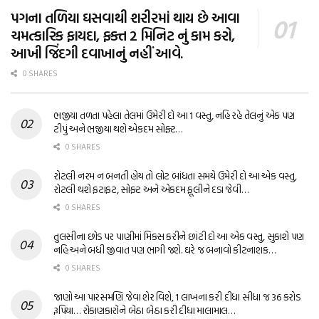
પગના તળિયા ઘસવાથી શરીરમાં થાય છે આવા
ચમત્કારિક ફાયદા, ફક્ત 2 મિનિટ નું કામ કરો,
આખી જિંદગી દવાખાનું નહીં આવે.
0 SHARES
ભજીયા તળતા પહેલા તેલમાં ઉમેરી દો આ 1 વસ્તુ, નહિ રહે તેલનું એક પણ
ટીપું અને ભજીયા થશે એકદમ સોફ્ટ…
0 SHARES
રોટલી નરમ ન બનતી હોય તો લોટ બાંધતા સમયે ઉમેરી દો આ એક વસ્તુ,
રોટલી થશે ફટાફટ, સોફ્ટ અને એકદમ ફૂલીને દડા જેવી…
0 SHARES
તુલસીના છોડ પર પાણીમાં મિક્સ કરીને છાંટી દો આ એક વસ્તુ, સુકાશે પણ
નહિ અને બધી જીવાત પણ ભાગી જશે. ઘરે જ બનાવો કીટનાશક…
0 SHARES
જાણો આ પારસમણિ જેવા શેર વિશે, 1 લાખના કરી દીધા સીધા જ 36 કરોડ
રૂપિયા… રોકાણકારોને બેઠા બેઠા કરી દીધા માલામાલ…