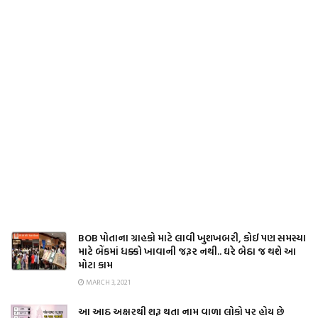
BOB પોતાના ગ્રાહકો માટે લાવી ખુશખબરી, કોઈ પણ સમસ્યા
માટે બેંકમાં ધક્કો ખાવાની જરૂર નથી.. ઘરે બેઠા જ થશે આ
મોટા કામ
MARCH 3, 2021
આ આઠ અક્ષરથી શરૂ થતા નામ વાળા લોકો પર હોય છે