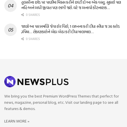
તુલસીના છોડ પર પાણીમાં મિક્સ કરીને છાંટી દો આ એક વસ્તુ, સુકાશે પણ
નહિ અને બધી જીવાત પણ ભાગી જશે. ઘરે જ બનાવો કીટનાશક…
0 SHARES
જાણો આ પારસમણિ જેવા શેર વિશે, 1 લાખના કરી દીધા સીધા જ 36 કરોડ
રૂપિયા… રોકાણકારોને બેઠા બેઠા કરી દીધા માલામાલ…
0 SHARES
We bring you the best Premium WordPress Themes that perfect for
news, magazine, personal blog, etc. Visit our landing page to see all
features & demos.
LEARN MORE »