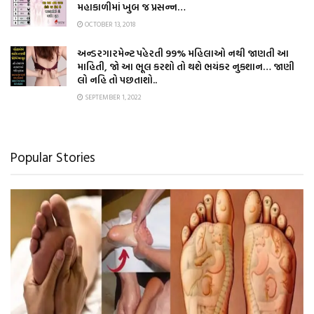
મહાકાળીમાં ખુબ જ પ્રસન્ન…
OCTOBER 13, 2018
અન્ડરગારમેન્ટ પહેરતી 99% મહિલાઓ નથી જાણતી આ
માહિતી, જો આ ભૂલ કરશો તો થશે ભયંકર નુકશાન… જાણી
લો નહિ તો પછતાશો..
SEPTEMBER 1, 2022
Popular Stories