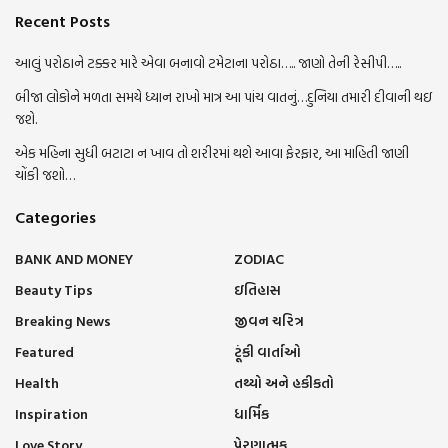
Recent Posts
આલું પરોઠાને ટક્કર મારે એવા બનાવો ટમેટાના પરોઠા….. જાણો તેની રેસીપી…..
બીજા લોકોને મળતા સમયે ધ્યાન રાખો માત્ર આ પાંચ વાતનું…દુનિયા તમારી દીવાની થઇ
જશે.
એક મહિના સુધી બટાટા ન ખાવ તો શરીરમાં થશે આવા ફેરફાર, આ માહિતી જાણી
ચોંકી જશો…
Categories
BANK AND MONEY
ZODIAC
Beauty Tips
ઇતિહાસ
Breaking News
જીવન ચરિત્ર
Featured
ટૂંકી વાર્તાઓ
Health
તથ્યો અને હકીકતો
Inspiration
ધાર્મિક
Love Story
પ્રેરણાત્મક