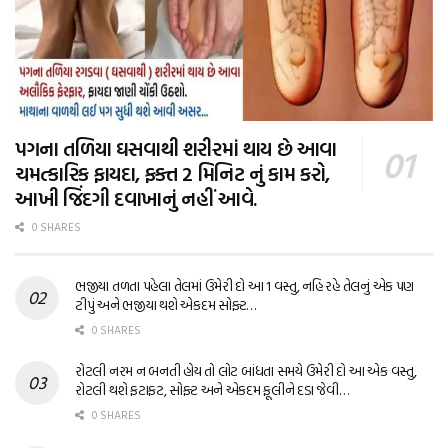
પગના તળિયા ઘસવાથી શરીરમાં થાય છે આવા
ચમત્કારિક ફાયદા, ફક્ત 2 મિનિટ નું કામ કરો,
આખી જિંદગી દવાખાનું નહીં આવે.
0 SHARES
ભજીયા તળતા પહેલા તેલમાં ઉમેરી દો આ 1 વસ્તુ, નહિ રહે તેલનું એક પણ
ટીપું અને ભજીયા થશે એકદમ સોફ્ટ…
0 SHARES
રોટલી નરમ ન બનતી હોય તો લોટ બાંધતા સમયે ઉમેરી દો આ એક વસ્તુ,
રોટલી થશે ફટાફટ, સોફ્ટ અને એકદમ ફૂલીને દડા જેવી…
0 SHARES