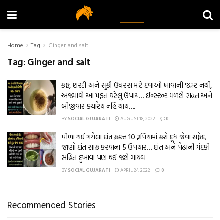
Home
Tag
Ginger and salt
Tag:
Ginger and salt
કફ, શરદી અને સુકી ઉધરસ માટે દવાઓ ખાવાની જરૂર નથી,
અજમાવો આ મફત ઘરેલું ઉપાય… ઈન્સ્ટન્ટ મળશે રાહત અને
બીજીવાર ક્યારેય નહિ થાય….
BY
SOCIAL GUJARATI
AUGUST 18, 2022
0
પીળા થઈ ગયેલા દાંત ફક્ત 10 રૂપિયામાં કરો દૂધ જેવા સફેદ,
જાણો દાંત સાફ કરવાના 5 ઉપચાર… દાંત અને પેઢાની ગંદકી
સહિત દુખાવા પણ થઈ જશે ગાયબ
BY
SOCIAL GUJARATI
APRIL 24, 2022
0
Recommended Stories