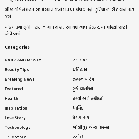
બીજા લોકોને મળતા સમયે ધ્યાન રાખો માત્ર આ પાંચ વાતનું…દુનિયા તમારી દીવાની થઇ
જશે.
એક મહિના સુધી બટાટા ન ખાવ તો શરીરમાં થશે આવા ફેરફાર, આ માહિતી જાણી
ચોંકી જશો…
Categories
BANK AND MONEY
ZODIAC
Beauty Tips
ઇતિહાસ
Breaking News
જીવન ચરિત્ર
Featured
ટૂંકી વાર્તાઓ
Health
તથ્યો અને હકીકતો
Inspiration
ધાર્મિક
Love Story
પ્રેરણાત્મક
Techonology
બોલીવુડ એન્ડ ફિલ્મ્સ
True Story
રસોઈ