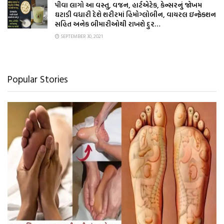
પીવા લાગો આ વસ્તુ, વજન, હાર્ટએટેક, કેન્સરનું જોખમ
ઘટાડી વધારી દેશે શરીરમાં હિમોગ્લોબીન, વાયરલ ઇન્ફેકશન
સહિત અનેક બીમારીઓથી રાખશે દુર…
SEPTEMBER 30, 2021
Popular Stories