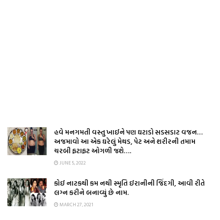
હવે મનગમતી વસ્તુ ખાઈને પણ ઘટાડો સડસડાટ વજન…
અજમાવો આ એક ઘરેલું મેથડ, પેટ અને શરીરની તમામ
ચરબી ફટાફટ ઓગળી જશે….
JUNE 5, 2022
કોઈ નાટકથી કમ નથી સ્મૃતિ ઈરાનીની જિંદગી, આવી રીતે
લગ્ન કરીને બનાવ્યું છે નામ.
MARCH 27, 2021