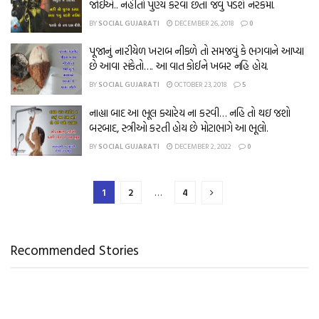
જોઈએ.. નહીતો પુણ્ય કરવા છતાં જવું પડશે નરકમાં.
BY
SOCIAL GUJARATI
DECEMBER 26, 2018
0
પૂજાનું નારીયેળ ખરાબ નીકળે તો સમજવું કે ભગવાને આપ્યા
છે આવા સંકેતો…. આ વાત કોઈને ખબર નહિ હોય.
BY
SOCIAL GUJARATI
OCTOBER 23, 2018
5
નાહ્યા બાદ આ ભૂલ ક્યારેય ના કરવી… નહિ તો થઇ જશો
બરબાદ, સ્ત્રીઓ કરતી હોય છે મોટાભાગે આ ભૂલો.
BY
SOCIAL GUJARATI
DECEMBER 2, 2022
0
1
2
…
4
Recommended Stories