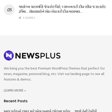
જાણો આ પારસમણિ જેવા શેર વિશે, 1 લાખના કરી દીધા સીધા જ 36 કરોડ
રૂપિયા… રોકાણકારોને બેઠા બેઠા કરી દીધા માલામાલ…
0 SHARES
We bring you the best Premium WordPress Themes that perfect for
news, magazine, personal blog, etc. Visit our landing page to see all
features & demos.
LEARN MORE »
Recent Posts
આલું પરોઠાને ટક્કર મારે એવા બનાવો ટમેટાના પરોઠા….. જાણો તેની રેસીપી…..