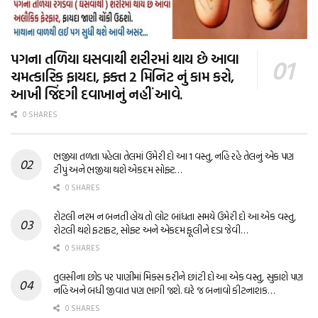
પગના તળિયા ઘસવાથી શરીરમાં થાય છે આવા
ચમત્કારિક ફાયદા, ફક્ત 2 મિનિટ નું કામ કરો,
આખી જિંદગી દવાખાનું નહીં આવે.
0 SHARES
ભજીયા તળતા પહેલા તેલમાં ઉમેરી દો આ 1 વસ્તુ, નહિ રહે તેલનું એક પણ
ટીપું અને ભજીયા થશે એકદમ સોફ્ટ…
0 SHARES
રોટલી નરમ ન બનતી હોય તો લોટ બાંધતા સમયે ઉમેરી દો આ એક વસ્તુ,
રોટલી થશે ફટાફટ, સોફ્ટ અને એકદમ ફૂલીને દડા જેવી…
0 SHARES
તુલસીના છોડ પર પાણીમાં મિક્સ કરીને છાંટી દો આ એક વસ્તુ, સુકાશે પણ
નહિ અને બધી જીવાત પણ ભાગી જશે. ઘરે જ બનાવો કીટનાશક…
0 SHARES