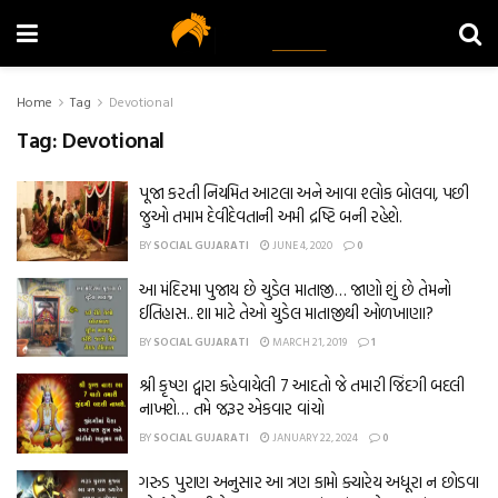
Home
Tag
Devotional
Tag:
Devotional
પૂજા કરતી નિયમિત આટલા અને આવા શ્લોક બોલવા, પછી
જુઓ તમામ દેવીદેવતાની અમી દ્રષ્ટિ બની રહેશે.
BY
SOCIAL GUJARATI
JUNE 4, 2020
0
આ મંદિરમા પુજાય છે ચુડેલ માતાજી… જાણો શું છે તેમનો
ઈતિહાસ.. શા માટે તેઓ ચુડેલ માતાજીથી ઓળખાણા?
BY
SOCIAL GUJARATI
MARCH 21, 2019
1
શ્રી કૃષ્ણ દ્વારા કહેવાયેલી 7 આદતો જે તમારી જિંદગી બદલી
નાખશે… તમે જરૂર એકવાર વાંચો
BY
SOCIAL GUJARATI
JANUARY 22, 2024
0
ગરુડ પુરાણ અનુસાર આ ત્રણ કામો ક્યારેય અધૂરા ન છોડવા