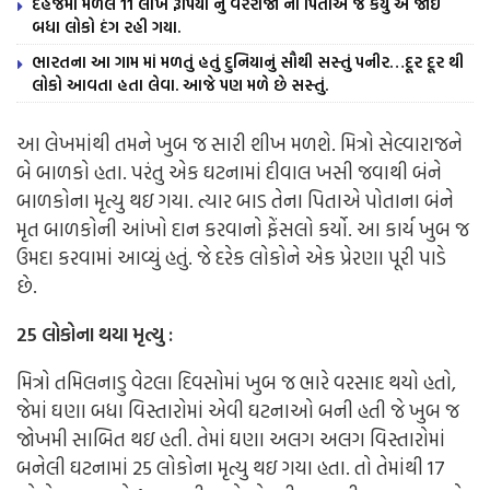
દહેજમાં મળેલ 11 લાખ રૂપિયા નું વરરાજા ના પિતાએ જે કર્યું એ જોઈ
બધા લોકો દંગ રહી ગયા.
ભારતના આ ગામ માં મળતું હતું દુનિયાનું સૌથી સસ્તું પનીર…દૂર દૂર થી
લોકો આવતા હતા લેવા. આજે પણ મળે છે સસ્તું.
આ લેખમાંથી તમને ખુબ જ સારી શીખ મળશે. મિત્રો સેલ્વારાજને
બે બાળકો હતા. પરંતુ એક ઘટનામાં દીવાલ ખસી જવાથી બંને
બાળકોના મૃત્યુ થઇ ગયા. ત્યાર બાડ તેના પિતાએ પોતાના બંને
મૃત બાળકોની આંખો દાન કરવાનો ફેંસલો કર્યો. આ કાર્ય ખુબ જ
ઉમદા કરવામાં આવ્યું હતું. જે દરેક લોકોને એક પ્રેરણા પૂરી પાડે
છે.
25 લોકોના થયા મૃત્યુ :
મિત્રો તમિલનાડુ વેટલા દિવસોમાં ખુબ જ ભારે વરસાદ થયો હતો,
જેમાં ઘણા બધા વિસ્તારોમાં એવી ઘટનાઓ બની હતી જે ખુબ જ
જોખમી સાબિત થઇ હતી. તેમાં ઘણા અલગ અલગ વિસ્તારોમાં
બનેલી ઘટનામાં 25 લોકોના મૃત્યુ થઇ ગયા હતા. તો તેમાંથી 17