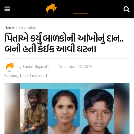
Home
Inspiration
પિતાએ કર્યું બાળકોની આંખોનું દાન..
બની હતી કંઈક આવી ઘટના
by
Social Gujarati
December 20, 2019
Reading Time: 1 min read