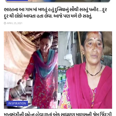
ભારતના આ ગામ માં મળતું હતું દુનિયાનું સૌથી સસ્તું પનીર…દૂર
દૂર થી લોકો આવતા હતા લેવા. આજે પણ મળે છે સસ્તું.
APRIL 25, 2021
INSPIRATION
મુખ્યમંત્રીની બહેન હોવા છતાં એક સાધારણ માણસની જેમ જિંદગી