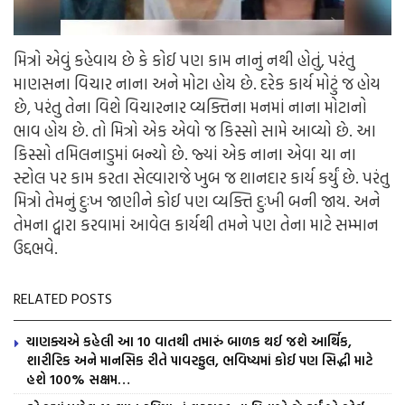
મિત્રો એવું કહેવાય છે કે કોઈ પણ કામ નાનું નથી હોતું, પરંતુ
માણસના વિચાર નાના અને મોટા હોય છે. દરેક કાર્ય મોટું જ હોય
છે, પરંતુ તેના વિશે વિચારનાર વ્યક્તિના મનમાં નાના મોટાનો
ભાવ હોય છે. તો મિત્રો એક એવો જ કિસ્સો સામે આવ્યો છે. આ
કિસ્સો તમિલનાડુમાં બન્યો છે. જ્યાં એક નાના એવા ચા ના
સ્ટોલ પર કામ કરતા સેલ્વારાજે ખુબ જ શાનદાર કાર્ય કર્યું છે. પરંતુ
મિત્રો તેમનું દુઃખ જાણીને કોઈ પણ વ્યક્તિ દુઃખી બની જાય. અને
તેમના દ્વારા કરવામાં આવેલ કાર્યથી તમને પણ તેના માટે સમ્માન
ઉદ્દભવે.
RELATED POSTS
ચાણક્યએ કહેલી આ 10 વાતથી તમારું બાળક થઈ જશે આર્થિક,
શારીરિક અને માનસિક રીતે પાવરફુલ, ભવિષ્યમાં કોઈ પણ સિદ્ધી માટે
હશે 100% સક્ષમ…