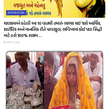
INSPIRATION
ચાણક્યએ કહેલી આ 10 વાતથી તમારું બાળક થઈ જશે આર્થિક,
શારીરિક અને માનસિક રીતે પાવરફુલ, ભવિષ્યમાં કોઈ પણ સિદ્ધી
માટે હશે 100% સક્ષમ…
APRIL 9, 2024