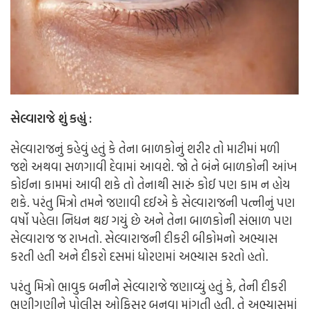
સેલ્વારાજે શું કહ્યું :
સેલ્વારાજનું કહેવું હતું કે તેના બાળકોનું શરીર તો માટીમાં મળી
જશે અથવા સળગાવી દેવામાં આવશે. જો તે બંને બાળકોની આંખ
કોઈના કામમાં આવી શકે તો તેનાથી સારું કોઈ પણ કામ ન હોય
શકે. પરંતુ મિત્રો તમને જણાવી દઈએ કે સેલ્વારાજની પત્નીનું પણ
વર્ષો પહેલા નિધન થઇ ગયું છે અને તેના બાળકોની સંભાળ પણ
સેલ્વારાજ જ રાખતો. સેલ્વારાજની દીકરી બીકોમનો અભ્યાસ
કરતી હતી અને દીકરો દસમાં ધોરણમાં અભ્યાસ કરતો હતો.
પરંતુ મિત્રો ભાવુક બનીને સેલ્વારાજે જણાવ્યું હતું કે, તેની દીકરી
ભણીગણીને પોલીસ ઓફિસર બનવા માંગતી હતી. તે અભ્યાસમાં