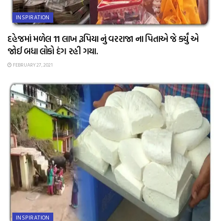
INSPIRATION
દહેજમાં મળેલ 11 લાખ રૂપિયા નું વરરાજા ના પિતાએ જે કર્યું એ
જોઈ બધા લોકો દંગ રહી ગયા.
FEBRUARY 27, 2021
INSPIRATION