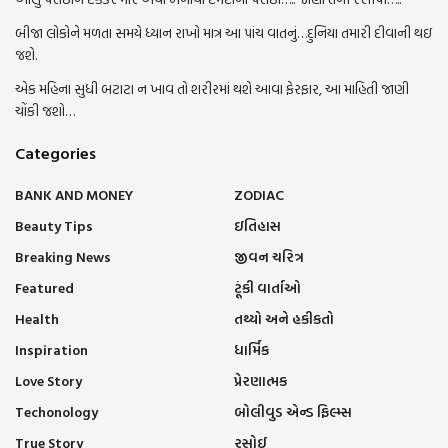
બીજા લોકોને મળતા સમયે ધ્યાન રાખો માત્ર આ પાંચ વાતનું…દુનિયા તમારી દીવાની થઇ
જશે.
એક મહિના સુધી બટાટા ન ખાવ તો શરીરમાં થશે આવા ફેરફાર, આ માહિતી જાણી
ચોંકી જશો…
Categories
BANK AND MONEY
ZODIAC
Beauty Tips
ઇતિહાસ
Breaking News
જીવન ચરિત્ર
Featured
ટૂંકી વાર્તાઓ
Health
તથ્યો અને હકીકતો
Inspiration
ધાર્મિક
Love Story
પ્રેરણાત્મક
Techonology
બોલીવુડ એન્ડ ફિલ્મ્સ
True Story
રસોઈ