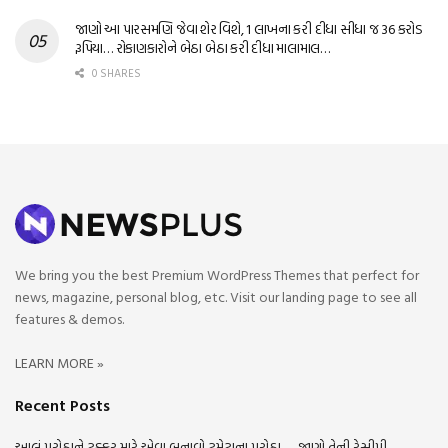
જાણો આ પારસમણિ જેવા શેર વિશે, 1 લાખના કરી દીધા સીધા જ 36 કરોડ
રૂપિયા… રોકાણકારોને બેઠા બેઠા કરી દીધા માલામાલ…
0 SHARES
We bring you the best Premium WordPress Themes that perfect for
news, magazine, personal blog, etc. Visit our landing page to see all
features & demos.
LEARN MORE »
Recent Posts
આલું પરોઠાને ટક્કર મારે એવા બનાવો ટમેટાના પરોઠા….. જાણો તેની રેસીપી…..