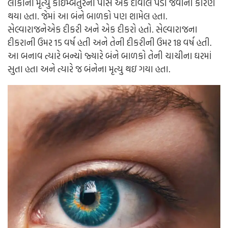
લોકોના મૃત્યુ કોઇમ્બતુરની પાસે એક દીવાલ પડી જવાના કારણે
થયા હતા. જેમાં આ બંને બાળકો પણ શામેલ હતા.
સેલ્વારાજનેએક દીકરી અને એક દીકરો હતો. સેલ્વારાજના
દીકરાની ઉમર 15 વર્ષ હતી અને તેની દીકરીની ઉમર 18 વર્ષ હતી.
આ બનાવ ત્યારે બન્યો જ્યારે બંને બાળકો તેની ચાચીના ઘરમાં
સુતા હતા અને ત્યારે જ બંનેના મૃત્યુ થઇ ગયા હતા.