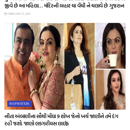
જીવે છે આ મહિલા… મંદિરની બહાર ચા વેંચી ને ચલાવે છે ગુજરાન
FEBRUARY 21, 2021
INSPIRATION
નીતા અંબાણીના સૌથી મોંઘા 9 શોખ જેનો ખર્ચ જાણીને તમે દંગ
રહી જશો. જાણો લકઝરીયસ લાઈફ