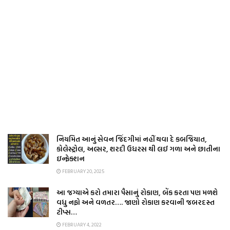
નિયમિત આનું સેવન જિંદગીમાં નહીં થવા દે કબજિયાત,
કોલેસ્ટ્રોલ, અલ્સર, શરદી ઉધરસ થી લઈ ગળા અને છાતીના
ઇન્ફેક્શન
FEBRUARY 20, 2025
આ જગ્યાએ કરો તમારા પૈસાનું રોકાણ, બેંક કરતા પણ મળશે
વધુ નફો અને વળતર…. જાણો રોકાણ કરવાની જબરદસ્ત
ટીપ્સ…
FEBRUARY 4, 2022