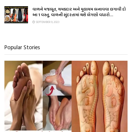
વાળને મજબૂત, ચમકદાર અને મુલાયમ બનાવવા લગાવી દો
આ 1 વસ્તુ, વાળની સુંદરતામાં થશે બેગણો વધારો…
SEPTEMBER 9, 2023
Popular Stories