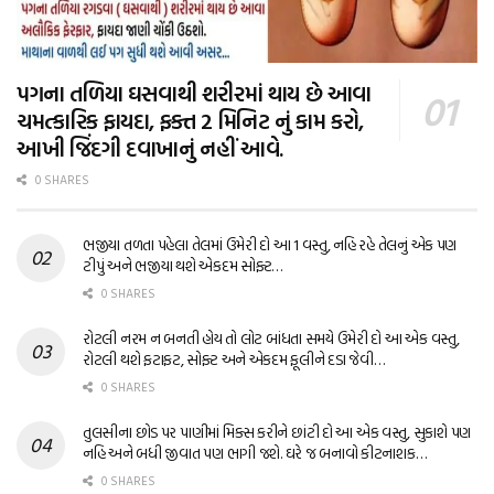
પગના તળિયા ઘસવાથી શરીરમાં થાય છે આવા
ચમત્કારિક ફાયદા, ફક્ત 2 મિનિટ નું કામ કરો,
આખી જિંદગી દવાખાનું નહીં આવે.
0 SHARES
ભજીયા તળતા પહેલા તેલમાં ઉમેરી દો આ 1 વસ્તુ, નહિ રહે તેલનું એક પણ
ટીપું અને ભજીયા થશે એકદમ સોફ્ટ…
0 SHARES
રોટલી નરમ ન બનતી હોય તો લોટ બાંધતા સમયે ઉમેરી દો આ એક વસ્તુ,
રોટલી થશે ફટાફટ, સોફ્ટ અને એકદમ ફૂલીને દડા જેવી…
0 SHARES
તુલસીના છોડ પર પાણીમાં મિક્સ કરીને છાંટી દો આ એક વસ્તુ, સુકાશે પણ
નહિ અને બધી જીવાત પણ ભાગી જશે. ઘરે જ બનાવો કીટનાશક…
0 SHARES