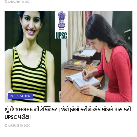
JANUARY 18, 2021
INSPIRATION
શું છે 10+8+6 ની ટેક્નિક? | જેને ફોલો કરીને એક મોડલે પાસ કરી
UPSC પરીક્ષા
AUGUST 10, 2020